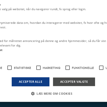
e
alg på websitet, når du navigerer rundt, fx sprog eller login.
nymiserede data om, hvordan du interagerer med websitet, fx hvor ofte og hvi
mest.
ed for målrettet annoncering på denne og andre hjemmesider, så du får vist 
elevant for dig.
et
GE
STATISTISKE
MARKETING
FUNKTIONELLE
ACCEPTER ALLE
ACCEPTER VALGTE
LÆS MERE OM COOKIES