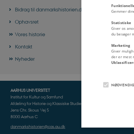
Funktionell
Bidrag til danmarkshistorien.dk
Gemmer dine v
Ophavsret
Statistiske
Giver os ano
Vores historie
du besøger 
Marketing
Kontakt
Giver muligh
der er mest r
Nyheder
Uklassificer
NØDVENDI
AARHUS UNIVERSITET
Institut for Kultur og Samfund
Afdeling for Historie og Klassiske Studier
Jens Chr. Skous Vej 5
8000 Aarhus C
danmarkshistorien@cas.au.dk