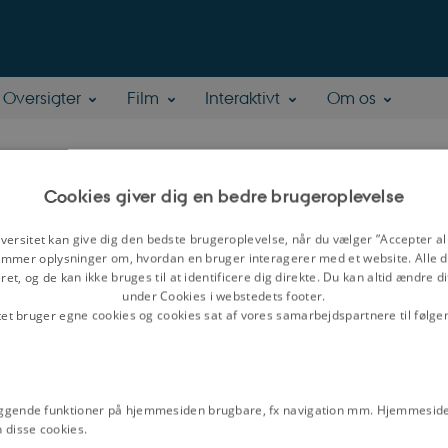
Oversigter
Film
Interaktivt
Om os
 Langholm Larsen
Cookies giver dig en bedre brugeroplevelse
versitet kan give dig den bedste brugeroplevelse, når du vælger ”Accepter all
.-stipendiat
mmer oplysninger om, hvordan en bruger interagerer med et website. Alle d
tur og Samfund, Afdeling for Religionsvidenskab
et, og de kan ikke bruges til at identificere dig direkte. Du kan altid ændre d
under Cookies i webstedets footer.
tet bruger egne cookies og cookies sat af vores samarbejdspartnere til følge
ggende funktioner på hjemmesiden brugbare, fx navigation mm. Hjemmeside
 disse cookies.