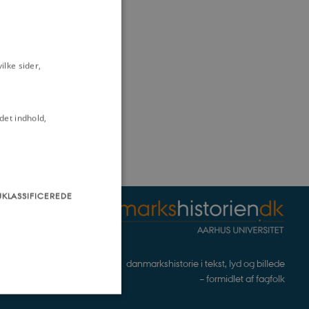
lke sider,
det indhold,
UKLASSIFICEREDE
danmarkshistorie i tekst, lyd og billede
– formidlet af fagfolk