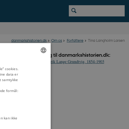
danmarkshistorien.dk
Om os
Forfattere
Tina Langholm Larsen
Bidrag til danmarkshistorien.dk:
Frederik Lange Grundtvig, 1854-1903
ENGLISH
e” cookies.
ine data er
DANISH
it samtykke
nde formål:
n kan ikke