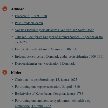
Artikler
Frederik 3., 1609-1670
Pest i middelalderen
Vor tids forskningsdiskussion: Hvad var Den Sorte Død?
XSRF-TOKEN
danmarkshistoriendk.h5p.com
1 dag
Trunken - det første fængsel på Bremerholmen i København fra
ca. 1620
Den sidste pestepidemi i Danmark 1710-1711
Epidemibekæmpelse i Danmark under pestepidemien 1709-1711
Koppeepidemier og -vaccination i Danmark
__cf_bm
30
Cloudflare Inc.
minutte
.vimeo.com
Kilder
Christian 4.s pestforordning, 15. januar 1625
Forordning om koppevaccination, 3. april 1810
Beskrivelse af Københavns fængsler, januar 1788
Forordning om smitsomme sygdommes helbredelse og
udbredelse, 17. april 1782