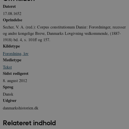
Dateret
sp_t
1 år
Spotify Inc.
17.08.1652
.spotify.com
Oprindelse
Secher, V. A. (red.): Corpus constitutionum Daniæ: Forordninger, recesser
og andre kongelige Breve, Danmarks Lovgivning vedkommende, (1887-
1918) bd. 4, s. 101ff og 157.
Kildetype
sp_landing
1 dag
Spotify Inc.
.spotify.com
Forordning, lov
Medietype
Tekst
Sidst redigeret
8. august 2012
JSESSIONID
Session
Oracle Corporation
Sprog
.nr-data.net
Dansk
Udgiver
danmarkshistorien.dk
Relateret indhold
CookieScriptConsent
1 år
CookieScript
danmarkshistorien.dk