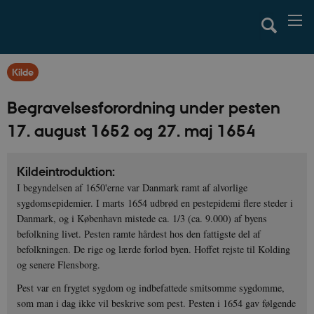
Kilde
Begravelsesforordning under pesten
17. august 1652 og 27. maj 1654
Kildeintroduktion:
I begyndelsen af 1650'erne var Danmark ramt af alvorlige
sygdomsepidemier. I marts 1654 udbrød en pestepidemi flere steder i
Danmark, og i København mistede ca. 1/3 (ca. 9.000) af byens
befolkning livet. Pesten ramte hårdest hos den fattigste del af
befolkningen. De rige og lærde forlod byen. Hoffet rejste til Kolding
og senere Flensborg.
Pest var en frygtet sygdom og indbefattede smitsomme sygdomme,
som man i dag ikke vil beskrive som pest. Pesten i 1654 gav følgende