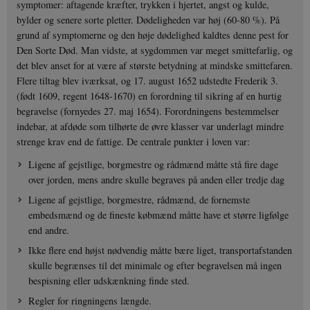
symptomer: aftagende kræfter, trykken i hjertet, angst og kulde,
bylder og senere sorte pletter. Dødeligheden var høj (60-80 %). På
grund af symptomerne og den høje dødelighed kaldtes denne pest for
Den Sorte Død. Man vidste, at sygdommen var meget smittefarlig, og
det blev anset for at være af største betydning at mindske smittefaren.
Flere tiltag blev iværksat, og 17. august 1652 udstedte Frederik 3.
(født 1609, regent 1648-1670) en forordning til sikring af en hurtig
begravelse (fornyedes 27. maj 1654). Forordningens bestemmelser
indebar, at afdøde som tilhørte de øvre klasser var underlagt mindre
strenge krav end de fattige. De centrale punkter i loven var:
Ligene af gejstlige, borgmestre og rådmænd måtte stå fire dage
over jorden, mens andre skulle begraves på anden eller tredje dag
Ligene af gejstlige, borgmestre, rådmænd, de fornemste
embedsmænd og de fineste købmænd måtte have et større ligfølge
end andre.
Ikke flere end højst nødvendig måtte bære liget, transportafstanden
skulle begrænses til det minimale og efter begravelsen må ingen
bespisning eller udskænkning finde sted.
Regler for ringningens længde.