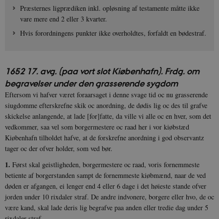
Præsternes ligprædiken inkl. opløsning af testamente måtte ikke
vare mere end 2 eller 3 kvarter.
Hvis forordningens punkter ikke overholdtes, forfaldt en bødestraf.
1652 17. avg. (paa vort slot Kiøbenhafn). Frdg. om
begravelser under den grasserende sygdom
Eftersom vi hafver været foraarsaget i denne svage tid oc nu grasserende
siugdomme efterskrefne skik oc an­ordning, de dødis lig oc des til grafve
skickelse anlangende, at lade [for]fatte, da ville vi alle oc en hver, som det
vedkommer, saa vel som borgermestere oc raad her i vor kiøbstæd
Kiøbenhafn tilholdet hafve, at de forskrefne an­ordning i god observantz
tager oc der ofver holder, som ved bør.
1.
Først skal geistligheden, borgermestere oc raad, voris fornemmeste
betiente af borgerstanden sampt de fornemmeste kiøbmænd, naar de ved
døden er afgangen, ei lenger end 4 eller 6 dage i det høieste stande ofver
jorden under 10 rixdaler straf. De andre indvonere, borgere eller hvo, de oc
være kand, skal lade deris lig begrafve paa anden eller tredie dag under 5
rixdaler straf.