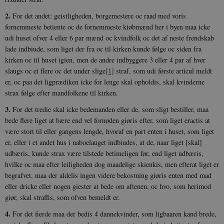
2.
For det andet: geistligheden, borgemestere oc raad med voris
fornemmeste betiente oc de fornemmeste kiøbmænd her i byen maa icke
udi huset ofver 4 eller 6 par mænd oc kvindfolk oc det af neste frendskab
lade indbiude, som liget der fra oc til kirken kunde følge oc siden fra
kirken oc til huset igien, men de andre ind­byggere 3 eller 4 par af hver
slaugs oc ei flere oc det under slige
[1]
straf, som udi første articul meldt
er, oc paa det ligprædiken icke for lenge skal opholdis, skal kvinderne
strax følge efter mandfolkene til kirken.
3.
For det tredie skal icke bedemanden eller de, som sligt bestiller, maa
bede flere liget at bære end vel fornøden giøris efter, som liget eractis at
være stort til eller gangens lengde, hvoraf en part enten i huset, som liget
er, eller i et andet hus i naboelauget indbiudes, at de, naar liget [skal]
udbæris, kunde strax være tilstede be­timeligen før, end liget udbæris,
hvilke oc maa efter leiligheden dog maadelige skienkis, men efterat liget er
begrafvet, maa der aldelis ingen videre bekostning giøris enten med mad
eller dricke eller nogen giester at bede om aftenen, oc hvo, som herimod
giør, skal straffis, som ofven bemeldt er.
4.
For det fierde maa der bedis 4 dannekvinder, som ligbaaren kand brede,