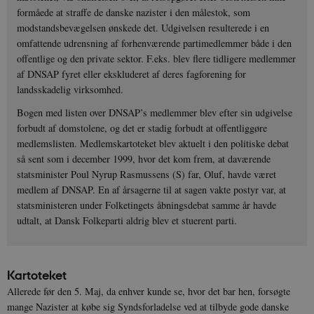
formåede at straffe de danske nazister i den målestok, som
modstandsbevægelsen ønskede det. Udgivelsen resulterede i en
omfattende udrensning af forhenværende partimedlemmer både i den
offentlige og den private sektor. F.eks. blev flere tidligere medlemmer
af DNSAP fyret eller ekskluderet af deres fagforening for
landsskadelig virksomhed.
Bogen med listen over DNSAP’s medlemmer blev efter sin udgivelse
forbudt af domstolene, og det er stadig forbudt at offentliggøre
medlemslisten. Medlemskartoteket blev aktuelt i den politiske debat
så sent som i december 1999, hvor det kom frem, at daværende
statsminister Poul Nyrup Rasmussens (S) far, Oluf, havde været
medlem af DNSAP. En af årsagerne til at sagen vakte postyr var, at
statsministeren under Folketingets åbningsdebat samme år havde
udtalt, at Dansk Folkeparti aldrig blev et stuerent parti.
Kartoteket
Allerede før den 5. Maj, da enhver kunde se, hvor det bar hen, forsøgte
mange Nazister at købe sig Syndsforladelse ved at tilbyde gode danske