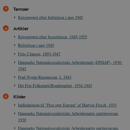
Temaer
Retsopgøret efter befrielsen i maj 1945
XSRF-TOKEN
danmarkshistoriendk.h5p.com
1 dag
Artikler
Retsopgøret efter besættelsen, 1945-1955
Befrielsen i maj 1945
Frits Clausen, 1893-1947
Danmarks Nationalsocialistiske Arbejderparti (DNSAP), 1930-
__cf_bm
30
Cloudflare Inc.
minutte
.vimeo.com
1945
Poul Nyrup Rasmussen, f. 1943
Det Frie Folkeparti/Bondepartiet, 1934-1945
Kilder
Indledningen til "Pest over Europa" af Hartvig Frisch, 1933
Danmarks Nationalsocialistiske Arbejderpartis partiprogram,
1930
Udbyder /
Navn
Udløb
Beskrivelse
Domæne
Udbyder /
Udbyder /
Danmarks Nationalsocialistiske Arbejderpartis partiprogram,
Navn
Navn
Udløb
Udløb
Beskrivelse
Besk