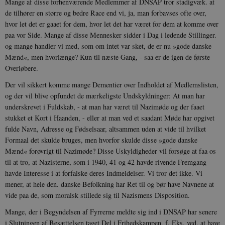
Mange af disse forhenværende Medlemmer af DNSAP tror stadigvæk. at
de tilhører en større og bedre Race end vi, ja, man forbavses ofte over,
hvor let det er gaaet for dem, hvor let det har været for dem at komme over
paa vor Side. Mange af disse Mennesker sidder i Dag i ledende Stillinger.
og mange handler vi med, som om intet var sket, de er nu »gode danske
Mænd«, men hvorlænge? Kun til næste Gang, - saa er de igen de første
Overløbere.
Der vil sikkert komme mange Dementier over Indholdet af Medlemslis­ten,
og der vil blive opfundet de mærkeligste Undskyldninger: At man har
underskrevet i Fuldskab, - at man har været til Nazimøde og der faaet
stuk­ket et Kort i Haanden, - eller at man ved et saadant Møde har opgivet
fulde Navn, Adresse og Fødselsaar, altsammen uden at vide til hvilket
Formaal det skulde bruges, men hvorfor skulde disse »gode danske
Mænd« forøvrigt til Nazimøde? Disse Uskyldigheder vil forsøge at faa os
til at tro, at Nazisterne, som i 1940, 41 og 42 havde rivende Fremgang
havde Interesse i at forfalske deres Indmeldelser. Vi tror det ikke. Vi
mener, at hele den. danske Befolkning har Ret til og bør have Navnene at
vide paa de, som moralsk stillede sig til Nazismens Disposition.
Mange, der i Begyndelsen af Fyrrerne meldte sig ind i DNSAP har senere
i Slutningen af Besættelsen taget Del i Frihedskampen, f. Eks. ved. at have