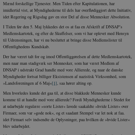
Mænd forskellige Tjenester. Men Tiden efter Kapitulationen, har
imidlertid vist, at Myndighederne til dels har overflødiggjort dette Initiativ,
idet Regering og Rigsdag gav en stor Del af disse Mennesker Absolution.
I Tiden før den 5. Maj lykkedes det os at faa en Afskrift af DNSAP’s
Medlemskartotek, og efter de Skuffelser, som vi har oplevet med Hensyn
til Udrensningen, har vi nu besluttet at bringe disse Medlemslister til
Offentlighedens Kundskab.
Der har været talt for og imod Offentliggørelsen af dette Medlemskartotek,
men naar man stadigvæk ser Mennesker, som har været Medlem af
DNSAP i udstrakt Grad handle med vore Allierede, og naar de danske
Myndigheder fortsat billiger Eksistensen af nazistisk Virksomhed, som
»Landsforeningen af 6 Maj«
[1]
, saa hører alting op.
Men hvorledes kunde det gaa til, at disse blakkede Mennesker kunde
komme til at handle med vore allierede? Fordi Myndighederne i Stedet for
at udarbejde regulære »sorte Lister« lavede saakaldte »hvide Lister« over
Fir­maer, som var »gode nok«, og et saadant Stempel var let nok at faa.
idet Firmaet selv indsendte de Oplysninger, paa hvilken de »hvide Lister«
blev udarbejdet.