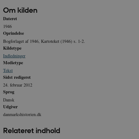
Om kilden
Dateret
1946
sp_landing
1 dag
Spotify Inc.
Oprindelse
.spotify.com
Bogforlaget af 1946, Kartoteket (1946) s. 1-2.
Kildetype
Indledninger
Medietype
Tekst
JSESSIONID
Session
Oracle Corporation
.nr-data.net
Sidst redigeret
24. februar 2012
Sprog
Dansk
Udgiver
CookieScriptConsent
1 år
danmarkshistorien.dk
CookieScript
danmarkshistorien.dk
Relateret indhold