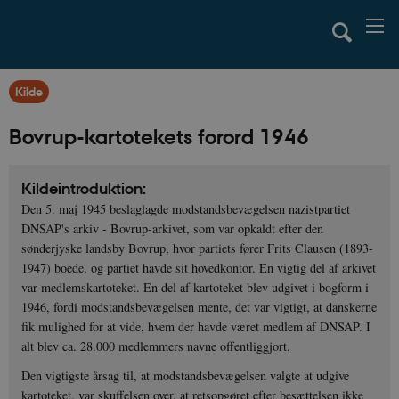
Kilde
Bovrup-kartotekets forord 1946
Kildeintroduktion:
Den 5. maj 1945 beslaglagde modstandsbevægelsen nazistpartiet
DNSAP's arkiv - Bovrup-arkivet, som var opkaldt efter den
sønderjyske landsby Bovrup, hvor partiets fører Frits Clausen (1893-
1947) boede, og partiet havde sit hovedkontor. En vigtig del af arkivet
var medlemskartoteket. En del af kartoteket blev udgivet i bogform i
1946, fordi modstandsbevægelsen mente, det var vigtigt, at danskerne
fik mulighed for at vide, hvem der havde været medlem af DNSAP. I
alt blev ca. 28.000 medlemmers navne offentliggjort.
Den vigtigste årsag til, at modstandsbevægelsen valgte at udgive
kartoteket, var skuffelsen over, at retsopgøret efter besættelsen ikke