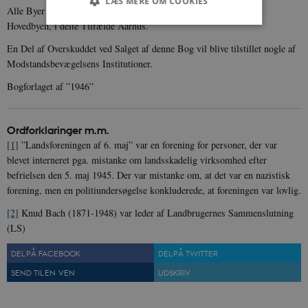
LÆS MERE OM COOKIES
Alle Byer med pr., f. Eks. Aabyhøj pr. Aarhus, vil findes under
Hovedbyen, i delte Tilfælde Aarhus.
En Del af Overskuddet ved Salget af denne Bog vil blive tilstillet nogle af
Nødvendige
Statistiske
Marketing
Modstandsbevægelsens Institutioner.
Funktionelle
Uklassificerede
Bogforlaget af ”1946”
Nødvendige cookies hjælper med at gøre
hjemmesiden brugbar ved at aktivere nogle
grundlæggende funktioner som navigation mm.
Ordforklaringer m.m.
Hjemmesiden kan ikke fungerer uden disse
cookies.
[1]
”Landsforeningen af 6. maj” var en forening for personer, der var
blevet interneret pga. mistanke om landsskadelig virksomhed efter
Navn
Udbyder / Domæne
Udløb
befrielsen den 5. maj 1945. Der var mistanke om, at det var en nazistisk
be_typo_user
Session
TYPO3 Association
forening, men en politiundersøgelse konkluderede, at foreningen var lovlig.
.danmarkshistorien.dk
[2]
Knud Bach (1871-1948) var leder af Landbrugernes Sammenslutning
(LS)
DEL PÅ FACEBOOK
DEL PÅ TWITTER
SEND TIL EN VEN
UDSKRIV
sp_t
1 år
Spotify Inc.
.spotify.com