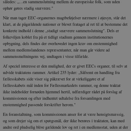
således: „…en sammenslutning mellem de europæiske folk, som uden
ophør gøres stadig snævrere."
sp_t
1 år
Spotify Inc.
.spotify.com
Når man tager EEC-organernes magtbeføjelser nærmere i øjesyn, står det
klart, at de pågældende nationer er blevet frataget al ret til at bestemme det
konkrete indhold i denne „stadigt snævrere sammenslutning". Dels er
folkeviljen koblet fra på et tidligt stadium gennem institutionernes
opbygning, dels findes der overhovedet ingen krav om enstemmighed
sp_landing
1 dag
Spotify Inc.
mellem medlemslandenes repræsentanter, når man går videre ad
.spotify.com
sammensmeltningens vej, undtagen i visse tilfælde.
Af speciel interesse er den mulighed, der er givet EECs organer, til selv at
udvide traktatens rammer. Artikel 235 lyder: „Såfremt en handling fra
fællesskabets side viser sig påkrævet for at virkeliggøre et af
JSESSIONID
Session
Oracle Corporation
fællesskabets mål inden for Fællesmarkedets rammer, og denne traktat
.nr-data.net
ikke indeholder fornøden hjemmel hertil, udfærdiger rådet på forslag af
kommissionen og efter indhentet udtalelse fra forsamlingen med
enstemmighed passende forskrifter herom."
En foranstaltning, som kommissionen anser for at være hensigtsmæssig,
og som drejer sig om et spørgsmål, der ikke berøres i traktaten, kan med
CookieScriptConsent
1 år
CookieScript
andre ord pludselig blive gældende lov og ret i en medlemsstat, uden at der
danmarkshistorien.dk