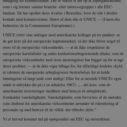
behagelig for kommissionen. Der er vokset et net op af toporganisationer,
som i sig forener samme branche- eller interessegrupper i alle EEC-
landene. De har opslået deres kvarter i Bruxelles, hvor de står i direkte
kontakt med kommissionen. Størst af dem alle er UNICE — (Union des
Industries de la Communauté Européenne).)
UNICE retter sine anklager mod amerikanske kolleger på tre punkter: at
de gør krav på det europæiske kapitalmarked, så der ikke bliver noget til
overs til de europæiske virksomheder, — at de ikke respekterer de
europæiske kartelaftaler og andre konkurrencebegrænsende aftaler, som de
europæiske virksomheder med store anstrengelser har bygget op for at øge
deres profitter, — at de ikke viger tilbage for, for tilfældige fordeles skyld,
at sabotere de europæiske arbejdsgiveres bestræbelser for at holde
lønningerne så langt nede som muligt! Eller for at anvende UNICEs egen
måde at udtrykke det på (i en udtalelse 1967): „…det krav, som de
amerikanske investeringer medfører med hensyn til arbejdskraft,
fremkalder vanskeligheder. Vanskeligheder, som forværres af de metoder,
som cheferne for amerikanske virksomheder anvender til rekruttering af
personale og med hensyn til de vilkår, der tilbydes dette."
Vi er herved kommet ind på spørgsmålet om EEC og omverdenen.