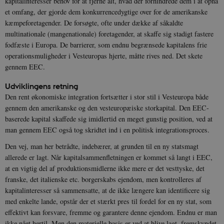
kapitalinteresser behov for at fjerne alt, hvad der forhindrede dem i at opnå
et omfang, der gjorde dem konkurrencedygtige over for de amerikanske
kæmpeforetagender. De forsøgte, ofte under dække af såkaldte
multinationale (mangenationale) foretagender, at skaffe sig stadigt fastere
fodfæste i Europa. De barrierer, som endnu begrænsede kapitalens frie
operationsmuligheder i Vesteuropas hjerte, måtte rives ned. Det skete
gennem EEC.
Udviklingens retning
Den rent økonomiske integration fortsætter i stor stil i Vesteuropa både
gennem den amerikanske og den vesteuropæiske storkapital. Den EEC-
baserede kapital skaffede sig imidlertid en meget gunstig position, ved at
man gennem EEC også tog skridtet ind i en politisk integrationsproces.
Den vej, man her betrådte, indebærer, at grunden til en ny statsmagt
allerede er lagt. Når kapitalsammenfletningen er kommet så langt i EEC,
at en vigtig del af produktionsmidlerne ikke mere er det vesttyske, det
franske, det italienske etc. borgerskabs ejendom, men kontrolleres af
kapitalinteresser så sammensatte, at de ikke længere kan identificere sig
med enkelte lande, opstår der et stærkt pres til fordel for en ny stat, som
effektivt kan forsvare, fremme og garantere denne ejendom. Endnu er man
ikke nået hertil. Men den materielle basis er ved at blive lagt, fremskyndet