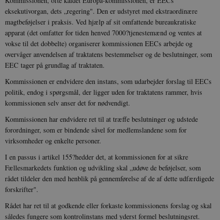
Kommissionen, ofte kaldet Europa-kommissionen, er EECs
eksekutivorgan, dets „regering". Den er udstyret med ekstraordinære
magtbeføjelser i praksis. Ved hjælp af sit omfattende bureaukratiske
apparat (det omfatter for tiden henved 7000?tjenestemænd og ventes at
vokse til det dobbelte) organiserer kommissionen EECs arbejde og
overvåger anvendelsen af traktatens bestemmelser og de beslutninger, som
EEC tager på grundlag af traktaten.
Kommissionen er endvidere den instans, som udarbejder forslag til EECs
politik, endog i spørgsmål, der ligger uden for traktatens rammer, hvis
kommissionen selv anser det for nødvendigt.
Kommissionen har endvidere ret til at træffe beslutninger og udstede
forordninger, som er bindende såvel for medlemslandene som for
virksomheder og enkelte personer.
I en passus i artikel 155?hedder det, at kommissionen for at sikre
Fællesmarkedets funktion og udvikling skal „udøve de beføjelser, som
rådet tildeler den med henblik på gennemførelse af de af dette udfærdigede
forskrifter".
Rådet har ret til at godkende eller forkaste kommissionens forslag og skal
således fungere som kontrolinstans med yderst formel beslutningsret.