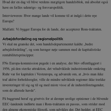
Hvad der en dag vil blive verdens mægtigste handelsblok, må absolut også
have en fælles udenrigs- og forsvarspolitik.
Intervieweren: Hvor mange lande vil komme til at indgå i dette nye
Europa?
Malfatti: Vi bygger Europa for de lande, der accepterer Rom-traktaten.
Arbejdsfordeling og regionalpolitik
Vi skal nu granske det, som handelsdepartementet kaldte „bedre
arbejdsfordeling", og som hænger nøje sammen med de kapitalistiske
rentabilitetsprincipper.
FNs Europa-kommission pegede i en analyse, der blev offentliggjort i
1956, på den stærke attraktion, det veludviklede industriområde omkring
Ruhr var for kapitalen i Vesteuropa, og advarede om, at „hvis man ikke
traf aktive forholdsregler, ville de mindre udviklede regioner ikke trække
investeringer til sig og til og med miste visse af de industriforetagender,
som de allerede havde".
På baggrund heraf og givetvis for at dæmpe urolige opinioner i de blivende
EEC-landende indførte man i Rom-traktaten en passus, som strider mod
den almene økonomiske filosofi, som udvikles der. Det hedder, at EEC