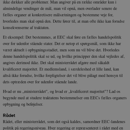
ikke dækker alle problemer. Man angiver på en række områder kun i
almindelige vendinger de mål, man vil opnå, men overlader senere de
fælles organer at konkretisere målsætningen og bestemme veje for,
hvorledes man skal opnå den. Dette fører til, at man ofte ikke kan forudse
konsekvenserne af traktaten.
Et eksempel: Det bestemmes, at EEC skal føre en fælles handelspolitik
over for udenfor stående stater. Det er netop et spørgsmål, som ikke har
været aktuelt i opbygningsstadiet, men som nu vil blive det. Hvorledes
denne handelspolitik skal se ud, og hvilke principper den skal vejledes af,
angives derimod ikke. Det skal ministerrådet afgøre med såkaldt
kvalificeret majoritet. Et medlemsland, i særdeleshed et lille land, kan
altså ikke forudse, hvilke forpligtelser det vil blive pålagt med hensyn til
dets optræden over for udenfor stående lande.
Hvad er nu „ministerrådet", og hvad er „kvalificeret majoritet"? Lad os
begynde med at studere traktatens bestemmelser om EECs fælles organers
opbygning og beføjelser.
Rådet
Rådet, eller ministerrådet, som det også kaldes, samordner EEC-landenes
politik på regeringsniveau. Hver regering er repræsenteret i rådet med en