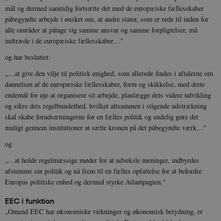
mål og dermed samtidig fortsætte det med de europæiske fællesskaber
Udbyder /
påbegyndte arbejde i ønsket om, at andre stater, som er rede til inden for
Navn
Udløb
Beskrivelse
Domæne
Udbyder /
Udbyder /
Navn
Navn
Udløb
Udløb
Beskrivelse
Besk
alle områder at påtage sig samme ansvar og samme forpligtelser, må
Domæne
Domæne
cf_clearance
1 år
Podbean
Cloudflare,
Navn
Udbyder / Domæne
Udløb
B
indtræde i de europæiske fællesskaber…"
VISITOR_INFO1_LIVE
_cfuvid
Inc.
.vimeo.com
6
Session
Denne cooki
Google LLC
.podbean.com
måneder
indstilles af 
.youtube.com
nmstat
1 år 1
D
Siteimprove A/S
og har besluttet:
for at holde s
VISITOR_PRIVACY_METADATA
6
YouTube
måned
S
.danmarkshistorien.dk
brugerpræfer
måneder
.youtube.com
r
for Youtube-
„…at give den vilje til politisk enighed, som allerede findes i aftalerne om
d
videoer, der e
a
dannelsen af de europæiske fællesskaber, form og skikkelse, med dette
indlejret i
h
websteder; d
b
endemål for øje at organisere sit arbejde, planlægge dets videre udvikling
også afgøre,
h
og sikre dets regelbundethed, hvilket altsammen i stigende udstrækning
webstedsbes
t
bruger den ny
skal skabe forudsætningerne for en fælles politik og endelig gøre det
gamle version
CloudFront-
.h5p.com
Session
A
muligt gennem institutioner at sætte kronen på det påbegyndte værk…"
Youtube-
Key-Pair-Id
grænsefladen
og
_gid
1 dag
D
Google LLC
NID
6
Denne cooki
Google LLC
k
.danmarkshistorien.dk
måneder
indstilles af
.google.com
U
„…at holde regelmæssige møder for at udveksle meninger, indbyrdes
3 dage
DoubleClick 
D
ejes af Google
afstemme sin politik og nå frem til en fælles opfattelse for at befordre
e
at hjælpe med
f
Europas politiske enhed og dermed styrke Atlantpagten."
oprette en pro
i
dine interess
t
vise dig relev
D
EEC i funktion
annoncer på 
o
„Omend EEC har økonomiske virkninger og økonomisk betydning, er
websteder.
v
s