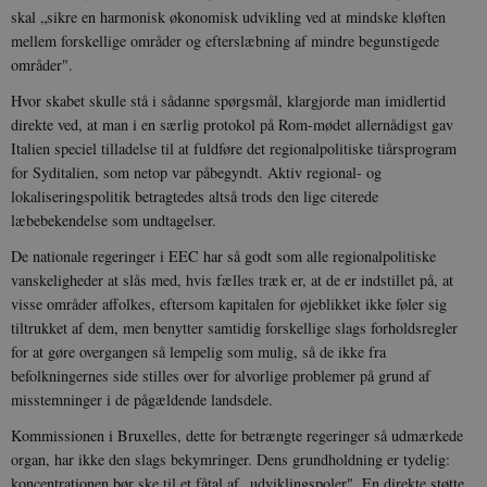
skal „sikre en harmonisk økonomisk udvikling ved at mindske kløften
mellem forskellige områder og efterslæbning af mindre begunstigede
områder".
Hvor skabet skulle stå i sådanne spørgsmål, klargjorde man imidlertid
direkte ved, at man i en særlig protokol på Rom-mødet allernådigst gav
Italien speciel tilladelse til at fuldføre det regionalpolitiske tiårsprogram
for Syditalien, som netop var påbegyndt. Aktiv regional- og
lokaliseringspolitik betragtedes altså trods den lige citerede
læbebekendelse som undtagelser.
De nationale regeringer i EEC har så godt som alle regionalpolitiske
vanskeligheder at slås med, hvis fælles træk er, at de er indstillet på, at
visse områder affolkes, eftersom kapitalen for øjeblikket ikke føler sig
tiltrukket af dem, men benytter samtidig forskellige slags forholdsregler
for at gøre overgangen så lempelig som mulig, så de ikke fra
befolkningernes side stilles over for alvorlige problemer på grund af
misstemninger i de pågældende landsdele.
Kommissionen i Bruxelles, dette for betrængte regeringer så udmærkede
organ, har ikke den slags bekymringer. Dens grundholdning er tydelig:
koncentrationen bør ske til et fåtal af „udviklingspoler". En direkte støtte