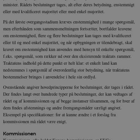
minister. Rådets beslutninger tages, alt efter deres betydning, enstemmigt
eller med kvalificeret majoritet eller med enkel majoritet.
På det første overgangsstadium kræves enstemmighed i mange spørgsmål,
men efterhånden som sammensmeltningen fortsætter, bortfalder kravene
om enstemmighed, flere og flere beslutninger kan tages med kvalificeret
eller til og med enkel majoritet, og når opbygningen er tilendebragt, skal
kravet om enstemmighed kun anvendes med hensyn til enkelte spørgsmål,
f.eks. spørgsmål, som rækker ud over den eksisterende traktats rammer.
Traktatens indhold på dette punkt er helt klar: et enkelt land kan
nedstemmes i spørgsmål af overordentlig stor betydning, når traktatens
bestemmelser bringes i anvendelse i hele sin ordlyd.
Ovenstående angiver hovedprincipperne for beslutninger, der tages i rådet.
Der findes langt over hundrede typer på beslutninger, der kan vedtages af
rådet og af kommissionen og af begge instanser tilsammen, og for hver af
dem findes afstemnings og andre fremgangsmåder særligt angivet.
Eksempel på specifikationer: for at kunne ændre i et forslag fra
kommissionen må rådet være enigt.
Kommissionen