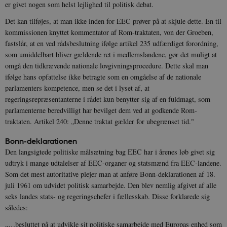
er givet nogen som helst lejlighed til politisk debat.
Det kan tilføjes, at man ikke inden for EEC prøver på at skjule dette. En til
kommissionen knyttet kommentator af Rom-traktaten, von der Groeben,
fastslår, at en ved rådsbeslutning ifølge artikel 235 udfærdiget forordning,
som umiddelbart bliver gældende ret i medlemslandene, gør det muligt at
omgå den tidkrævende nationale lovgivningsprocedure. Dette skal man
XSRF-TOKEN
danmarkshistoriendk.h5p.com
1 dag
ifølge hans opfattelse ikke betragte som en omgåelse af de nationale
parlamenters kompetence, men se det i lyset af, at
regeringsrepræsentanterne i rådet kun benytter sig af en fuldmagt, som
parlamenterne beredvilligt har bevilget dem ved at godkende Rom-
traktaten. Artikel 240: „Denne traktat gælder for ubegrænset tid."
__cf_bm
30
Bonn-deklarationen
Cloudflare Inc.
minutte
.vimeo.com
Den langsigtede politiske målsætning bag EEC har i årenes løb givet sig
udtryk i mange udtalelser af EEC-organer og statsmænd fra EEC-landene.
Som det mest autoritative plejer man at anføre Bonn-deklarationen af 18.
juli 1961 om udvidet politisk samarbejde. Den blev nemlig afgivet af alle
seks landes stats- og regeringschefer i fællesskab. Disse forklarede sig
således:
„…besluttet på at udvikle sit politiske samarbejde med Europas enhed som