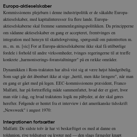
Europa-aktieselskaber
Kommissionens plejebarn i denne industripolitik er de såkaldte Europa-
aktieselskaber, med kapitalinteresser fra flere lande. Europa-
aktieselskaberne skal fremme sammenlægningspolitikken. Da principperne
om sådanne aktieselskaber en gang er accepteret, fremtvinges en
integration med hensyn til skattelovgivning, spørgsmål om patentretten m.
m., m. m. [sic] For at Europa-aktieselskaberne ikke skal få utilbørlige
fordele i forhold til andre virksomheder, tvinges regeringerne til at træffe
konkrete „harmoniserings-foranstaltninger" på en række områder.
Dynamikken i Rom-traktaten har altså vist sig at være højst håndgribelig.
Som sagt går det åbenbart ikke at sige „hertil, men ikke længere", når man
en gang er gået med på legen. EEC-kommissionens præsident, Franco
Malfatti, har på fortræffelig måde sammenfattet, hvad der er gjort, hvor
man står i dag, og hvad traktatens logik nu påbyder, at der skal gøres
herefter. Følgende er hentet fra et interview i det amerikanske tidsskrift
„Newsweek" i august 1970:
Integrationen fortsætter
Malfatti: De sidste tolv år har vi beskæftiget os med at danne en
toldunion, rive toldsatser og kvoter ned — den slags fængsler knapt