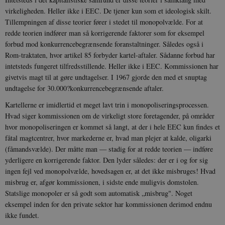
i
i
virkeligheden. Heller ikke i EEC. De tjener kun som et ideologisk skilt.
s
Tillempningen af disse teorier fører i stedet til monopolvælde. For at
s
b
redde teorien indfører man så korrigerende faktorer som for eksempel
s
forbud mod konkurrencebegrænsende foranstaltninger. Således også i
k
a
Rom-traktaten, hvor artikel 85 forbyder kartel-aftaler. Sådanne forbud har
h
intetsteds fungeret tilfredsstillende. Heller ikke i EEC. Kommissionen har
CloudFront-
.h5p.com
Session
A
givetvis magt til at gøre undtagelser. I 1967 gjorde den med et snuptag
Created-At
undtagelse for 30.000?konkurrencebegrænsende aftaler.
_gat_UA-
.danmarkshistorien.dk
58
T
8822943-1
sekunder
c
Kartellerne er imidlertid et meget lavt trin i monopoliseringsprocessen.
A
Hvad siger kommissionen om de virkeligt store foretagender, på områder
p
n
hvor monopoliseringen er kommet så langt, at der i hele EEC kun findes et
u
n
fåtal magtcentrer, hvor markederne er, hvad man plejer at kalde, oligarki
o
(fåmandsvælde). Der måtte man — stadig for at redde teorien — indføre
I
_
yderligere en korrigerende faktor. Den lyder således: der er i og for sig
u
ingen fejl ved monopolvælde, hovedsagen er, at det ikke misbruges! Hvad
a
r
misbrug er, afgør kommissionen, i sidste ende muligvis domstolen.
h
Statslige monopoler er så godt som automatisk „misbrug". Noget
w
eksempel inden for den private sektor har kommissionen derimod endnu
ikke fundet.