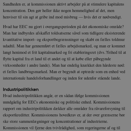
Sandheden er, at kommissionen aktivt arbejder på at stimulere kapitalens
koncentration. Den gør heller ikke nogen hemmelighed af det, men
henviser til sin agt at gribe ind mod misbrug — hvis det er nødvendigt.
Hvad har EEC nu gjort i overgangsperioden på det økonomiske område?
Man har indbyrdes afskaffet toldsatserne såvel som tidligere eksisterende
kvantitative import- og eksportbegrænsninger og skabt en fælles toldmur
udadtil. Man har gennemført et fælles arbejdsmarked, og man er kommet
langt henimod et frit kapitalmarked og fri etableringsret (dvs.?frihed til at
flytte kapital fra et land til et andet og til at købe eller påbegynde
virksomheder i andre lande). Man har endelig knækket den hårdeste nød:
et fælles landbrugsmarked. Man er begyndt at optræde som en enhed ved
internationale handelsforhandlinger og inden for udenfor stående lande.
Industripolitikken
Hvad industripolitikken angår, er en sådan ifølge kommissionen
uundgåelig for EECs økonomiske og politiske enhed. Kommissionens
rapport om industripolitikken dækker alle områder fra råvareforsyning til
eksportkreditter. Kommissionens hovedkrav er, at der over grænserne bør
ske store sammenlægninger og koncentrationer af industrierne.
Kommissionen vil fjerne den tvivlrådighed, som regeringerne af og til