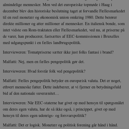
almindelige mennesker. Men ved det europæiske topmøde i Haag i
december blev den historiske beslutning taget at forvandle Fællesmarkedet
til en reel monetær og økonomisk union omkring 1980. Dette berører
direkte millioner og atter millioner af mennesker. En italiensk bonde, som
intet vidste om Rom-traktaten eller Fællesmarkedet, ved nu, at priserne på
de varer, han producerer, fastsættes af EEC-kommissionen i Bruxelles
med udgangspunkt i en fælles landbrugspolitik.
Intervieweren: Tomatpriserne sætter ikke just folks fantasi i brand?
Malfatti: Nej, men en fælles pengepolitik gør det.
Intervieweren: Hvad forstår folk ved pengepolitik?
Malfatti: Fælles pengepolitik betyder en europæisk valuta. Det er noget,
ethvert menneske fatter. Dette indebærer, at vi fjerner en betydningsfuld
bid af den nationale suverænitet…
Intervieweren: Når EEC-staterne har givet op med hensyn til spørgsmålet
om deres egen valuta, har de så ikke også, i princippet, givet op med
hensyn til deres egen udenrigs- og forsvarspolitik?
Malfatti: Det er logisk. Monetær og politisk forening går hånd i hånd.