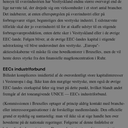
hensyn til sværindustrien har Vesttyskland endnu større overvægt end de
lige nævnte tal, der drejede sig om virksomheder i et stort antal brancher.
Det indebærer, at enten efterspørgslen på sværindustri eller på
forbrugsvarer stiger, begunstiges den vesttyske industri. I sidstnævnte
tilfælde skal der jo sværindustri til for at skaffe udstyr til en stigende
forbrugsvareproduktion, enten dette sker i Vesttyskland eller i de øvrige
EEC-lande. Følgen bliver, at de øvrige EEC-landes kapital i stigende
udstrækning vil blive underordnet den vesttyske. „Europa"-
aktieselskaberne vil måske få sine hovedkontorer i Bruxelles, men de vil
hente deres styrke fra den finansielle magtkoncentration i Ruhr.
EECs industriforbund
Billedet kompliceres imidlertid af de overordentligt store kapitalinteresser
i Vesteuropa i dag. Ikke kun den mægtige vesttyske, men også de øvrige
EEC-landes storkapital føler sig truet på dette punkt, hvilket blandt andet
fremgår af det toneangivende UNICE — EECs industriforbund.
(Kommissionen i Bruxelles optager af princip aldrig kontakt med branche-
eller interesseorganisationer i de forskellige medlemslande. Den officielle
grund er nydelig og uantastelig: man vil ikke så at sige handle hen over
hovederne på de nationale regeringer. Følgerne af denne finfølelse er