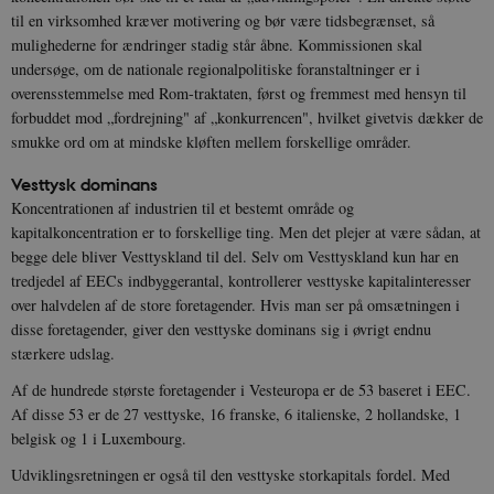
til en virksomhed kræver motivering og bør være tidsbegrænset, så
mulighederne for ændringer stadig står åbne. Kommissionen skal
undersøge, om de nationale regionalpolitiske foranstaltninger er i
overensstemmelse med Rom-traktaten, først og fremmest med hensyn til
forbuddet mod „fordrejning" af „konkurrencen", hvilket givetvis dækker de
smukke ord om at mindske kløften mellem forskellige områder.
Vesttysk dominans
Koncentrationen af industrien til et bestemt område og
kapitalkoncentration er to forskellige ting. Men det plejer at være sådan, at
begge dele bliver Vesttyskland til del. Selv om Vesttyskland kun har en
tredjedel af EECs indbyggerantal, kontrollerer vesttyske kapitalinteresser
over halvdelen af de store foretagender. Hvis man ser på omsætningen i
disse foretagender, giver den vesttyske dominans sig i øvrigt endnu
stærkere udslag.
Af de hundrede største foretagender i Vesteuropa er de 53 baseret i EEC.
Af disse 53 er de 27 vesttyske, 16 franske, 6 italienske, 2 hollandske, 1
belgisk og 1 i Luxembourg.
Udviklingsretningen er også til den vesttyske storkapitals fordel. Med