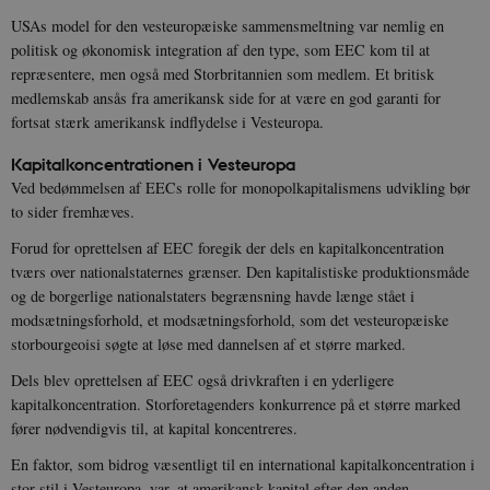
USAs model for den vesteuropæiske sammensmeltning var nemlig en
politisk og økonomisk integration af den type, som EEC kom til at
repræsentere, men også med Storbritannien som medlem. Et britisk
medlemskab ansås fra amerikansk side for at være en god garanti for
fortsat stærk amerikansk indflydelse i Vesteuropa.
Kapitalkoncentrationen i Vesteuropa
Ved bedømmelsen af EECs rolle for monopolkapitalismens udvikling bør
to sider fremhæves.
Forud for oprettelsen af EEC foregik der dels en kapitalkoncentration
tværs over nationalstaternes grænser. Den kapitalistiske produktionsmåde
og de borgerlige nationalstaters begrænsning havde længe stået i
modsætningsforhold, et modsætningsforhold, som det vesteuropæiske
storbourgeoisi søgte at løse med dannelsen af et større marked.
Dels blev oprettelsen af EEC også drivkraften i en yderligere
kapitalkoncentration. Storforetagenders konkurrence på et større marked
fører nødvendigvis til, at kapital koncentreres.
En faktor, som bidrog væsentligt til en international kapitalkoncentration i
stor stil i Vesteuropa, var, at amerikansk kapital efter den anden