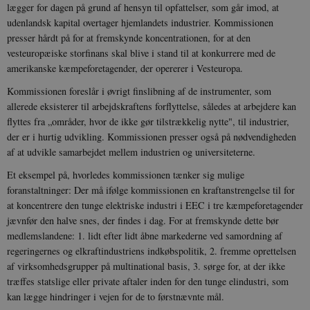
lægger for dagen på grund af hensyn til opfattelser, som går imod, at
udenlandsk kapital overtager hjemlandets industrier. Kommissionen
presser hårdt på for at fremskynde koncentrationen, for at den
vesteuropæiske storfinans skal blive i stand til at konkurrere med de
amerikanske kæmpeforetagender, der opererer i Vesteuropa.
Kommissionen foreslår i øvrigt finslibning af de instrumenter, som
allerede eksisterer til arbejdskraftens forflyttelse, således at arbejdere kan
flyttes fra „områder, hvor de ikke gør tilstrækkelig nytte", til industrier,
der er i hurtig udvikling. Kommissionen presser også på nødvendigheden
af at udvikle samarbejdet mellem industrien og universiteterne.
Et eksempel på, hvorledes kommissionen tænker sig mulige
foranstaltninger: Der må ifølge kommissionen en kraftanstrengelse til for
at koncentrere den tunge elektriske industri i EEC i tre kæmpeforetagender
jævnfør den halve snes, der findes i dag. For at fremskynde dette bør
medlemslandene: 1. lidt efter lidt åbne markederne ved samordning af
regeringernes og elkraftindustriens indkøbspolitik, 2. fremme oprettelsen
af virksomhedsgrupper på multinational basis, 3. sørge for, at der ikke
træffes statslige eller private aftaler inden for den tunge elindustri, som
kan lægge hindringer i vejen for de to førstnævnte mål.