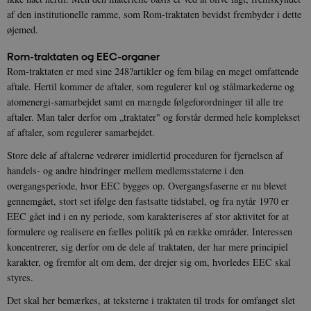
af den institutionelle ramme, som Rom-traktaten bevidst frembyder i dette
øjemed.
Rom-traktaten og EEC-organer
Rom-traktaten er med sine 248?artikler og fem bilag en meget omfattende
aftale. Hertil kommer de aftaler, som regulerer kul og stålmarkederne og
atomenergi-samarbejdet samt en mængde følgeforordninger til alle tre
aftaler. Man taler derfor om „traktater" og forstår dermed hele komplekset
af aftaler, som regulerer samarbejdet.
Store dele af aftalerne vedrører imidlertid proceduren for fjernelsen af
handels- og andre hindringer mellem medlemsstaterne i den
overgangsperiode, hvor EEC bygges op. Overgangsfaserne er nu blevet
gennemgået, stort set ifølge den fastsatte tidstabel, og fra nytår 1970 er
EEC gået ind i en ny periode, som karakteriseres af stor aktivitet for at
formulere og realisere en fælles politik på en række områder. Interessen
koncentrerer, sig derfor om de dele af traktaten, der har mere principiel
karakter, og fremfor alt om dem, der drejer sig om, hvorledes EEC skal
styres.
Det skal her bemærkes, at teksterne i traktaten til trods for omfanget slet