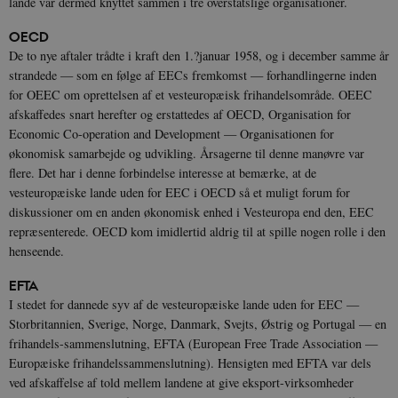
lande var dermed knyttet sammen i tre overstatslige organisationer.
OECD
De to nye aftaler trådte i kraft den 1.?januar 1958, og i december samme år
strandede — som en følge af EECs fremkomst — forhandlingerne inden
for OEEC om oprettelsen af et vesteuropæisk frihandelsområde. OEEC
afskaffedes snart herefter og erstattedes af OECD, Organisation for
Economic Co-operation and Development — Organisationen for
økonomisk samarbejde og udvikling. Årsagerne til denne manøvre var
flere. Det har i denne forbindelse interesse at bemærke, at de
vesteuropæiske lande uden for EEC i OECD så et muligt forum for
diskussioner om en anden økonomisk enhed i Vesteuropa end den, EEC
repræsenterede. OECD kom imidlertid aldrig til at spille nogen rolle i den
henseende.
EFTA
I stedet for dannede syv af de vesteuropæiske lande uden for EEC —
Storbritannien, Sverige, Norge, Danmark, Svejts, Østrig og Portugal — en
frihandels-sammenslutning, EFTA (European Free Trade Association —
Europæiske frihandelssammenslutning). Hensigten med EFTA var dels
ved afskaffelse af told mellem landene at give eksport-virksomheder