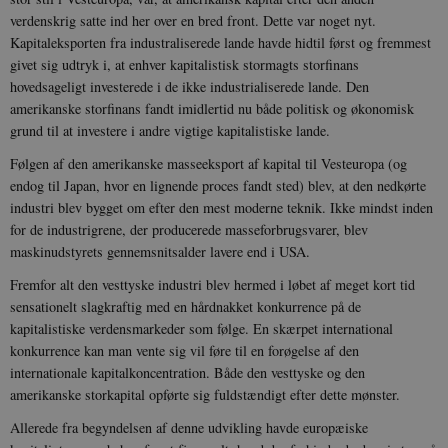
verdenskrig satte ind her over en bred front. Dette var noget nyt.
Kapitaleksporten fra industraliserede lande havde hidtil først og fremmest
givet sig udtryk i, at enhver kapitalistisk stormagts storfinans
hovedsageligt investerede i de ikke industrialiserede lande. Den
amerikanske storfinans fandt imidlertid nu både politisk og økonomisk
grund til at investere i andre vigtige kapitalistiske lande.
Følgen af den amerikanske masseeksport af kapital til Vesteuropa (og
endog til Japan, hvor en lignende proces fandt sted) blev, at den nedkørte
industri blev bygget om efter den mest moderne teknik. Ikke mindst inden
for de industrigrene, der producerede masseforbrugsvarer, blev
maskinudstyrets gennemsnitsalder lavere end i USA.
Fremfor alt den vesttyske industri blev hermed i løbet af meget kort tid
sensationelt slagkraftig med en hårdnakket konkurrence på de
kapitalistiske verdensmarkeder som følge. En skærpet international
konkurrence kan man vente sig vil føre til en forøgelse af den
internationale kapitalkoncentration. Både den vesttyske og den
amerikanske storkapital opførte sig fuldstændigt efter dette mønster.
Allerede fra begyndelsen af denne udvikling havde europæiske