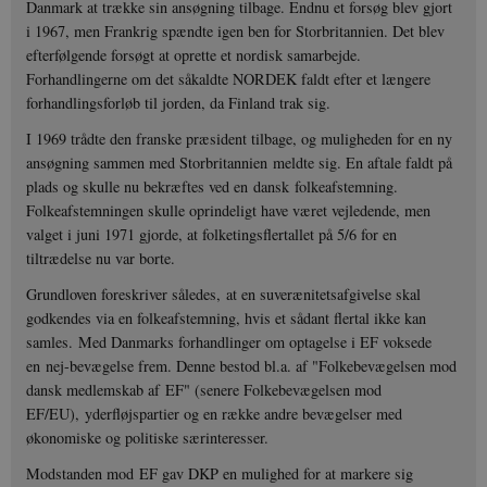
Danmark at trække sin ansøgning tilbage. Endnu et forsøg blev gjort
i 1967, men Frankrig spændte igen ben for Storbritannien. Det blev
efterfølgende forsøgt at oprette et nordisk samarbejde.
Forhandlingerne om det såkaldte NORDEK faldt efter et længere
forhandlingsforløb til jorden, da Finland trak sig.
I 1969 trådte den franske præsident tilbage, og muligheden for en ny
ansøgning sammen med Storbritannien meldte sig. En aftale faldt på
plads og skulle nu bekræftes ved en dansk folkeafstemning.
Folkeafstemningen skulle oprindeligt have været vejledende, men
valget i juni 1971 gjorde, at folketingsflertallet på 5/6 for en
tiltrædelse nu var borte.
Grundloven foreskriver således, at en suverænitetsafgivelse skal
godkendes via en folkeafstemning, hvis et sådant flertal ikke kan
samles. Med Danmarks forhandlinger om optagelse i EF voksede
en nej-bevægelse frem. Denne bestod bl.a. af "Folkebevægelsen mod
dansk medlemskab af EF" (senere Folkebevægelsen mod
EF/EU), yderfløjspartier og en række andre bevægelser med
økonomiske og politiske særinteresser.
Modstanden mod EF gav DKP en mulighed for at markere sig