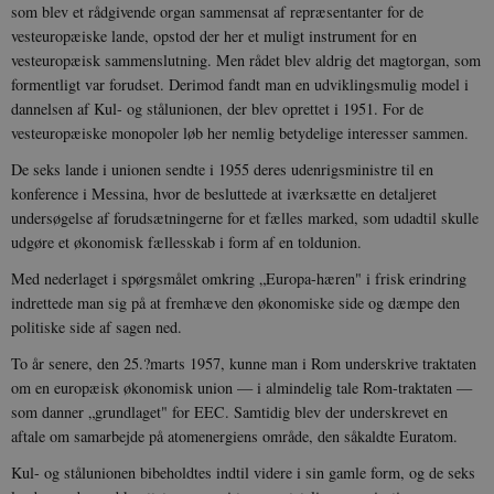
som blev et rådgivende organ sammensat af repræsentanter for de
vesteuropæiske lande, opstod der her et muligt instrument for en
vesteuropæisk sammenslutning. Men rådet blev aldrig det magtorgan, som
formentligt var forudset. Derimod fandt man en udviklingsmulig model i
dannelsen af Kul- og stålunionen, der blev oprettet i 1951. For de
vesteuropæiske monopoler løb her nemlig betydelige interesser sammen.
De seks lande i unionen sendte i 1955 deres udenrigsministre til en
konference i Messina, hvor de besluttede at iværksætte en detaljeret
undersøgelse af forudsætningerne for et fælles marked, som udadtil skulle
udgøre et økonomisk fællesskab i form af en toldunion.
Med nederlaget i spørgsmålet omkring „Europa-hæren" i frisk erindring
indrettede man sig på at fremhæve den økonomiske side og dæmpe den
politiske side af sagen ned.
To år senere, den 25.?marts 1957, kunne man i Rom underskrive traktaten
om en europæisk økonomisk union — i almindelig tale Rom-traktaten —
som danner „grundlaget" for EEC. Samtidig blev der underskrevet en
aftale om samarbejde på atomenergiens område, den såkaldte Euratom.
Kul- og stålunionen bibeholdtes indtil videre i sin gamle form, og de seks