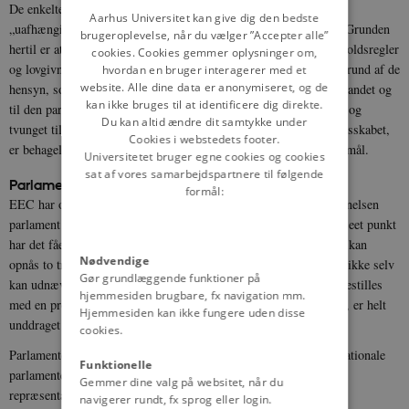
De enkelte kommissionsmedlemmers og hele kommissionens
DANISH
Aarhus Universitet kan give dig den bedste
„uafhængige" stilling og ikke ansvarlighed understreges stærkt. Grunden
brugeroplevelse, når du vælger ”Accepter alle”
hertil er at man på denne måde får et organ, som kan foreslå forholdsregler
cookies. Cookies gemmer oplysninger om,
og lovgivning, som en enkelt regering ikke vil kunne foreslå på grund af de
hvordan en bruger interagerer med et
website. Alle dine data er anonymiseret, og de
hensyn, som en national regering måtte tage til opinionen i hjemlandet og
kan ikke bruges til at identificere dig direkte.
til den parlamentariske situation. At forklare, at man er nodsaget og
Du kan altid ændre dit samtykke under
tvunget til at tilslutte sig en forholdsregel af hensyn til hele fællesskabet,
Cookies i webstedets footer.
er behageligere for en regering end selv at behøve at stille spørgsmål.
Universitetet bruger egne cookies og cookies
sat af vores samarbejdspartnere til følgende
Parlamentet
formål:
EEC har også et „parlament", også kaldet „forsamlingen". Betegnelsen
parlament er misvisende, idet organet kun er rådgivende. Kun på eet punkt
har det fået tildelt magt: det kan afsætte kommissionen, hvis der kan
Nødvendige
opnås to tredjedeles majoritet for et sådant forslag. Eftersom det ikke selv
Gør grundlæggende funktioner på
kan udnævne en ny kommission, kan værdien heraf nærmest sidestilles
hjemmesiden brugbare, fx navigation mm.
med en protestakt. Rådet, som jo er det formelt lovgivende organ, er helt
Hjemmesiden kan ikke fungere uden disse
unddraget parlamentets indflydelse og kontrol.
cookies.
Parlamentet består af 142 repræsentanter for medlemslandenes nationale
Funktionelle
parlamenter. Vesttyskland, Frankrig og Italien sender hver 36
Gemmer dine valg på websitet, når du
repræsentanter, Holland og Belgien hver 14 og Luxembourg 6.
navigerer rundt, fx sprog eller login.