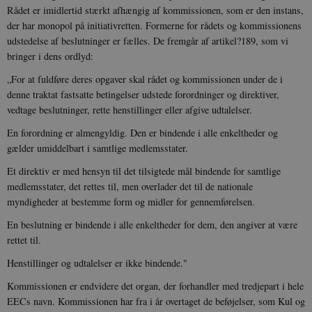
Rådet er imidlertid stærkt afhængig af kommissionen, som er den instans,
der har monopol på initiativretten. Formerne for rådets og kommissionens
udstedelse af beslutninger er fælles. De fremgår af artikel?189, som vi
bringer i dens ordlyd:
„For at fuldføre deres opgaver skal rådet og kommissionen under de i
denne traktat fastsatte betingelser udstede forordninger og direktiver,
vedtage beslutninger, rette henstillinger eller afgive udtalelser.
En forordning er almengyldig. Den er bindende i alle enkeltheder og
gælder umiddelbart i samtlige medlemsstater.
Et direktiv er med hensyn til det tilsigtede mål bindende for samtlige
medlemsstater, det rettes til, men overlader det til de nationale
myndigheder at bestemme form og midler for gennemførelsen.
En beslutning er bindende i alle enkeltheder for dem, den angiver at være
rettet til.
Henstillinger og udtalelser er ikke bindende."
Kommissionen er endvidere det organ, der forhandler med tredjepart i hele
EECs navn. Kommissionen har fra i år overtaget de beføjelser, som Kul og