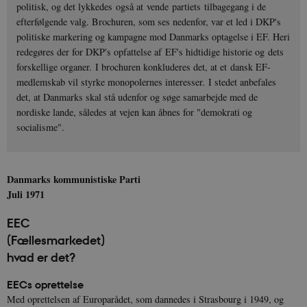
politisk, og det lykkedes også at vende partiets tilbagegang i de
efterfølgende valg. Brochuren, som ses nedenfor, var et led i DKP's
politiske markering og kampagne mod Danmarks optagelse i EF. Heri
redegøres der for DKP's opfattelse af EF's hidtidige historie og dets
forskellige organer. I brochuren konkluderes det, at et dansk EF-
medlemskab vil styrke monopolernes interesser. I stedet anbefales
det, at Danmarks skal stå udenfor og søge samarbejde med de
nordiske lande, således at vejen kan åbnes for "demokrati og
socialisme".
Danmarks kommunistiske Parti
Juli 1971
EEC
(Fællesmarkedet)
hvad er det?
EECs oprettelse
Med oprettelsen af Europarådet, som dannedes i Strasbourg i 1949, og