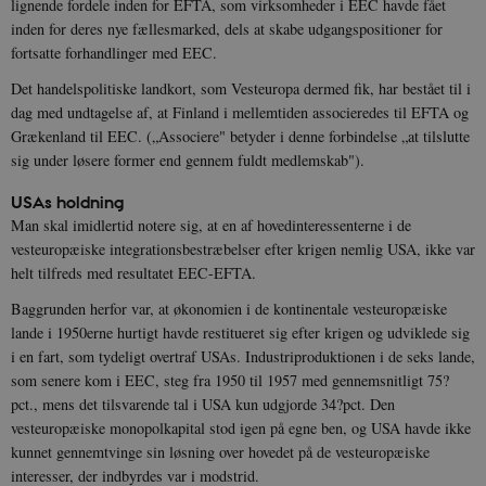
lignende fordele inden for EFTA, som virksomheder i EEC havde fået
inden for deres nye fællesmarked, dels at skabe udgangspositioner for
fortsatte forhandlinger med EEC.
Det handelspolitiske landkort, som Vesteuropa dermed fik, har bestået til i
dag med undtagelse af, at Finland i mellemtiden associeredes til EFTA og
Grækenland til EEC. („Associere" betyder i denne forbindelse „at tilslutte
sig under løsere former end gennem fuldt medlemskab").
USAs holdning
Man skal imidlertid notere sig, at en af hovedinteressenterne i de
vesteuropæiske integrationsbestræbelser efter krigen nemlig USA, ikke var
helt tilfreds med resultatet EEC-EFTA.
Baggrunden herfor var, at økonomien i de kontinentale vesteuropæiske
lande i 1950erne hurtigt havde restitueret sig efter krigen og udviklede sig
i en fart, som tydeligt overtraf USAs. Industriproduktionen i de seks lande,
som senere kom i EEC, steg fra 1950 til 1957 med gennemsnitligt 75?
pct., mens det tilsvarende tal i USA kun udgjorde 34?pct. Den
vesteuropæiske monopolkapital stod igen på egne ben, og USA havde ikke
kunnet gennemtvinge sin løsning over hovedet på de vesteuropæiske
interesser, der indbyrdes var i modstrid.