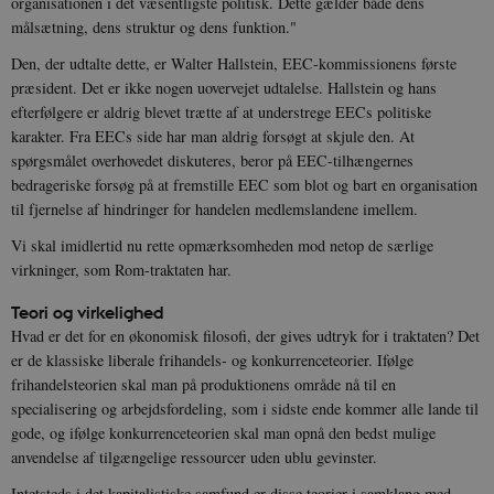
organisationen i det væsentligste politisk. Dette gælder både dens
YSC
Session
Denne cooki
Google LLC
indstilles af
målsætning, dens struktur og dens funktion."
.youtube.com
h5pcomsession
danmarkshistoriendk.h5p.com
1 dag
A
YouTube til a
visninger af
CloudFront-
.h5p.com
Session
A
Den, der udtalte dette, er Walter Hallstein, EEC-kommissionens første
indlejrede vi
Signature
præsident. Det er ikke nogen uovervejet udtalelse. Hallstein og hans
vuid
1 år 1
D
Vimeo.com Inc.
efterfølgere er aldrig blevet trætte af at understrege EECs politiske
måned
V
.vimeo.com
karakter. Fra EECs side har man aldrig forsøgt at skjule den. At
p
spørgsmålet overhovedet diskuteres, beror på EEC-tilhængernes
CloudFront-
.h5p.com
Session
A
bedrageriske forsøg på at fremstille EEC som blot og bart en organisation
Region
til fjernelse af hindringer for handelen medlemslandene imellem.
CloudFront-
.h5p.com
Session
A
Policy
Vi skal imidlertid nu rette opmærksomheden mod netop de særlige
_ga_7J1SYH77RJ
.danmarkshistorien.dk
1 år 1
G
virkninger, som Rom-traktaten har.
måned
Teori og virkelighed
_ga
1 år 1
D
Google LLC
måned
k
.danmarkshistorien.dk
Hvad er det for en økonomisk filosofi, der gives udtryk for i traktaten? Det
U
er de klassiske liberale frihandels- og konkurrenceteorier. Ifølge
s
i
frihandelsteorien skal man på produktionens område nå til en
a
a
specialisering og arbejdsfordeling, som i sidste ende kommer alle lande til
c
gode, og ifølge konkurrenceteorien skal man opnå den bedst mulige
s
b
anvendelse af tilgængelige ressourcer uden ublu gevinster.
e
n
Intetsteds i det kapitalistiske samfund er disse teorier i samklang med