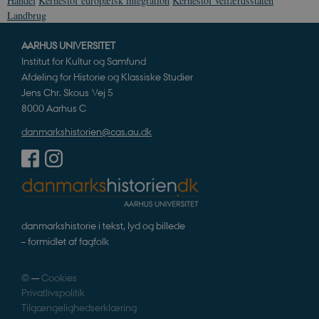
Handel
Kernestof europæisk integration
Kernestof velfærdsstaten
Landbrug
sp_t
1 år
Spotify Inc.
AARHUS UNIVERSITET
.spotify.com
Institut for Kultur og Samfund
Afdeling for Historie og Klassiske Studier
Jens Chr. Skous Vej 5
8000 Aarhus C
danmarkshistorien@cas.au.dk
sp_landing
1 dag
Spotify Inc.
.spotify.com
JSESSIONID
Session
Oracle Corporation
danmarkshistorie i tekst, lyd og billede
.nr-data.net
– formidlet af fagfolk
©
—
Cookies
Privatlivspolitik
Tilgængelighedserklæring