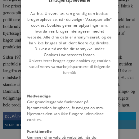
brugeroplevelse
ENGLISH
lave priser for deres egne landmænd. Resultatet kunne let blive en faktisk
genopsplitning af CAP i adskilte nationale markeder, men danske
DANISH
Aarhus Universitet kan give dig den bedste
politikere og landbrugsledere kæmpede hårdt og med betydeligt held for at
brugeroplevelse, når du vælger ”Accepter alle”
cookies. Cookies gemmer oplysninger om,
holde udviklingen under EF’s overordnede kontrol. Dernæst blev det en
hvordan en bruger interagerer med et
hjertesag for danske regeringer at sikre dansk landbrug en god bid af
website. Alle dine data er anonymiseret, og de
kagen under de årlige marathonforhandlinger om priser og
kan ikke bruges til at identificere dig direkte.
produktionskvoter i EF.
Du kan altid ændre dit samtykke under
Cookies i webstedets footer.
Siden 1970’erne har CAP været gennem en langtrukken og politisk
Universitetet bruger egne cookies og cookies
pinefuld reformproces i liberaliserende retning. Processen, som i nutiden
sat af vores samarbejdspartnere til følgende
langtfra er ført til ende, er drevet frem dels af internt pres i EF/EU for at
formål:
mindske budgetomkostningerne, dels af omverdenens krav om, at EU skal
standse sin eksportstøtte og åbne EU’s eget marked for fri import.
Danmark har altid i princippet støttet frihandel, men når et regulerings- og
Nødvendige
udligningssystem som CAP én gang er blevet indarbejdet i landbrugets
Gør grundlæggende funktioner på
hele produktions- og finansieringsstruktur, er det svært at afskaffe igen.
hjemmesiden brugbare, fx navigation mm.
Hjemmesiden kan ikke fungere uden disse
DEL PÅ FACEBOOK
DEL PÅ TWITTER
cookies.
SEND TIL EN VEN
UDSKRIV
Funktionelle
Gemmer dine valg på websitet, når du