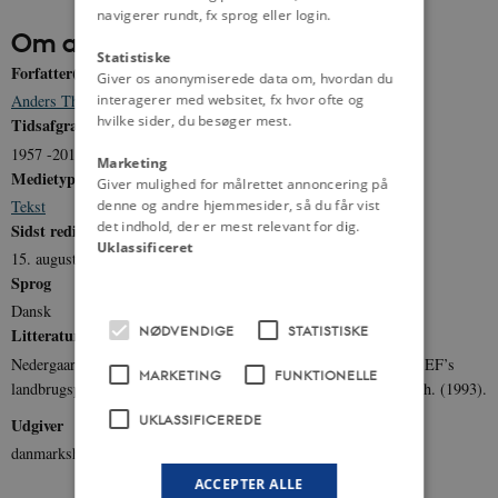
navigerer rundt, fx sprog eller login.
Om artiklen
Statistiske
Forfatter(e)
Giver os anonymiserede data om, hvordan du
interagerer med websitet, fx hvor ofte og
Anders Thornvig Sørensen
hvilke sider, du besøger mest.
Tidsafgrænsning
1957 -2010
Marketing
Medietype
Giver mulighed for målrettet annoncering på
Tekst
denne og andre hjemmesider, så du får vist
det indhold, der er mest relevant for dig.
Sidst redigeret
Uklassificeret
15. august 2011
Sprog
Dansk
NØDVENDIGE
STATISTISKE
Litteratur
Nedergaard, Peter, Otte Hansen, Henning, og Mikkelsen, Preben EF’s
MARKETING
FUNKTIONELLE
landbrugspolitik og Danmark – Udviklingen frem til år 2000, Kbh. (1993).
UKLASSIFICEREDE
Udgiver
danmarkshistorien.dk
ACCEPTER ALLE