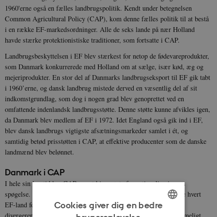
1960'erne også en fælles landbrugspolitik. Kendt under betegnelsen
Common Agricultural Policy (CAP), kom denne fælles politik til at bestå
i en række EF-markedsordninger. Alle de seks lande på nær Holland
havde stærke protektionistiske traditioner, som fortsatte i CAP.
Landbrugsbeskyttelsen i EF blev stærkest for netop de fødevareprodukter,
som Danmark konkurrerede med Holland om at sælge, især kød, æg og
mejeriprodukter. En stor del af Danmarks landbrugseksport til EF gik tabt
i 1960’erne, og dansk landbrug mistede derved en væsentlig del af sit
indkomstgrundlag, som dog i nogen grad blev genoprettet ved en
omfattende indenlandsk landbrugsstøtte. Denne støtte kunne afvikles igen,
da Danmark blev medlem af EF i 1972. Idet England også gik ind i EF,
blev dansk landbrugs vigtigste afsætningsmarkeder samlet i ét, og
samtidig betød prisstøtten i CAP, at effektive producenter som de danske
landmænd blev belønnet.
Danmark i CAP
I hele sin levetid har CAP været hjemsøgt af renationaliseringens
spøgelse. Under det internationale valutakaos i 1970'erne indførte hvert
Cookies giver dig en bedre
EF-land forholdsregler ved statsgrænsen for at forhindre, at de
divergerende nationale inflationsrater og vekselkurser førte til urimeligt