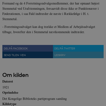
Formand og de 4 Forretningsudvalgsmedlemmer, der har opnaaet højest
Stemmetal ved Urafstemningen, forsaavidt disse ikke er Funktionærer i
Føderationen, i saa Fald indtræder de næste i Rækkefølge i H. t.
Stemmetal.
- Forretningsudvalget kan dog trække et Medlem af Arbejdsudvalget
tilbage, hvorefter den i Stemmetal næstkommende indtræder.
DEL PÅ FACEBOOK
DEL PÅ TWITTER
SEND TIL EN VEN
UDSKRIV
Om kilden
Dateret
1921
Oprindelse
Det Kongelige Biblioteks partiprogram samling
Kildetype