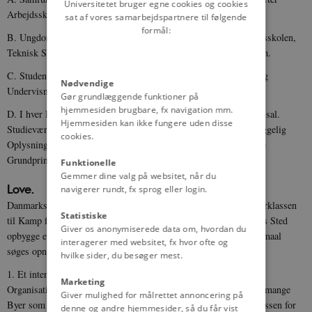
Universitetet bruger egne cookies og cookies
Arbejdsskolens Principper.
sat af vores samarbejdspartnere til følgende
formål:
B. Ungdomsskolen (Elever fra 14 til 18 Aar), der deles i Handelsskolen,
Teknisk Skole, Landmandsskolen, Kvinde- eller Husmoderskolen.
C. Studenterskolen med Adgang for alle. Vederlagsfrit Ophold og
Nødvendige
Undervisning for ubemidlede.
Gør grundlæggende funktioner på
hjemmesiden brugbare, fx navigation mm.
D. I hver Bebyggelse et godt offentligt Bibliothek med Foredragssal.
Hjemmesiden kan ikke fungere uden disse
Studieværelse og Lysbilledrum. I de sidste Skoleaar gives omhyggelig
cookies.
Oplysning i Moral og Kønslære samt Alkohollære efter moderne
Grundprincipper.
Funktionelle
Gemmer dine valg på websitet, når du
Love.
navigerer rundt, fx sprog eller login.
Danmarks kommunistiske Parti har til Formaal at samle Arbejderklassen
Statistiske
til Kamp for at styrte det kapitalistiske Samfundssystem og i dets Sted
Giver os anonymiserede data om, hvordan du
opbygge et socialistisk Samfund med lige Ret for alle. Dette Formaal
interagerer med websitet, fx hvor ofte og
søges opnaaet ved:
hvilke sider, du besøger mest.
1. Et intensivt og omfattende socialistisk Oplysnings- og
Marketing
Organisationsarbejde, Oprettelse af selvstændige Dagblade i saa mange
Giver mulighed for målrettet annoncering på
Byer som muligt, samt en kraftig Propaganda blandt Arbejderklassen for
denne og andre hjemmesider, så du får vist