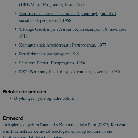
(DKP/ML): "Program og love", 1978
Venstresocialisterne: "...foruden 5-øren: faglig politik i
socialistisk perspektiv", 1968
'Blodige Gadekampe i Aarhus', Klassekampen, 18. november
1918
Kommunistisk Arbejderparti: Partiprogram, 1977
Retsforbundets partiprogram 1919
Selvstyre-Partiet: Partiprogram, 1924
DKP: Beretning fra skolingssekretariatet, november 1989
Relaterede perioder
Brydninger i ydre og indre politik
Emneord
Arbejderbevægelsen
Danmarks Kommunistiske Parti (DKP)
Kernestof
dansk demokrati
Kernestof ideologiernes kamp
Kommunisme
Partiprogram
Politiske ideologier