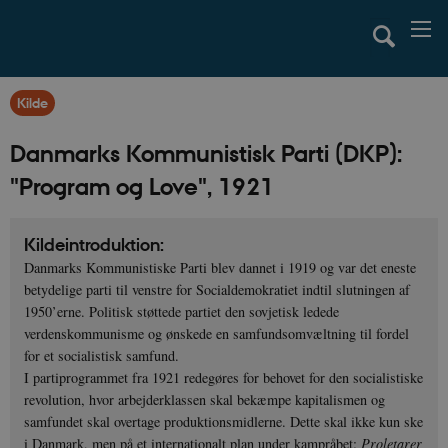
Kilde
Danmarks Kommunistisk Parti (DKP):
"Program og Love", 1921
Kildeintroduktion:
Danmarks Kommunistiske Parti blev dannet i 1919 og var det eneste
betydelige parti til venstre for Socialdemokratiet indtil slutningen af
1950’erne. Politisk støttede partiet den sovjetisk ledede
verdenskommunisme og ønskede en samfundsomvæltning til fordel
for et socialistisk samfund.
I partiprogrammet fra 1921 redegøres for behovet for den socialistiske
revolution, hvor arbejderklassen skal bekæmpe kapitalismen og
samfundet skal overtage produktionsmidlerne. Dette skal ikke kun ske
i Danmark, men på et internationalt plan under kampråbet:
Proletarer