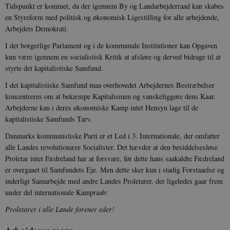
Tidspunkt er kommet, da der igennem By og Landarbejderraad kan skabes
en Styreform med politisk og økonomisk Ligestilling for alle arbejdende,
Arbejdets Demokrati.
I det borgerlige Parlament og i de kommunale Institutioner kan Opgaven
kun være igennem en socialistisk Kritik at afsløre og derved bidrage til at
styrte det kapitalistiske Samfund.
I det kapitalistiske Samfund maa overhovedet Arbejdernes Bestræbelser
koncentreres om at bekæmpe Kapitalismen og vanskeliggøre dens Kaar.
Arbejderne kan i deres økonomiske Kamp intet Hensyn lage til de
kapitalistiske Samfunds Tarv.
Danmarks kommunistiske Parti er et Led i 3. Internationale, der omfatter
alle Landes revolutionære Socialister. Det hævder at den besiddelsesløse
Proletar intet Fædreland har at forsvare, før dette hans saakaldte Fædreland
er overgaaet til Samfundets Eje. Men dette sker kun i stadig Forstaaelse og
inderligt Samarbejde med andre Landes Proletarer, der ligeledes gaar frem
under del internationale Kampraab:
Proletarer i alle Lande forener eder!