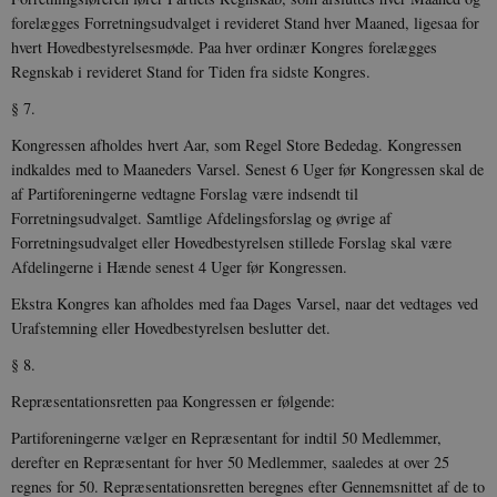
forelægges Forretningsudvalget i revideret Stand hver Maaned, ligesaa for
hvert Hovedbestyrelsesmøde. Paa hver ordinær Kongres forelægges
Regnskab i revideret Stand for Tiden fra sidste Kongres.
§ 7.
__cf_bm
30
Cloudflare Inc.
minutte
.vimeo.com
Kongressen afholdes hvert Aar, som Regel Store Bededag. Kongressen
indkaldes med to Maaneders Varsel. Senest 6 Uger før Kongressen skal de
af Partiforeningerne vedtagne Forslag være indsendt til
Forretningsudvalget. Samtlige Afdelingsforslag og øvrige af
Forretningsudvalget eller Hovedbestyrelsen stillede Forslag skal være
Afdelingerne i Hænde senest 4 Uger før Kongressen.
Ekstra Kongres kan afholdes med faa Dages Varsel, naar det vedtages ved
Urafstemning eller Hovedbestyrelsen beslutter det.
Udbyder /
Navn
Udløb
Beskrivelse
Domæne
Udbyder /
Udbyder /
§ 8.
Navn
Navn
Udløb
Udløb
Beskrivelse
Besk
Domæne
Domæne
cf_clearance
1 år
Podbean
Cloudflare,
Navn
Udbyder / Domæne
Udløb
B
Repræsentationsretten paa Kongressen er følgende:
VISITOR_INFO1_LIVE
_cfuvid
Inc.
.vimeo.com
6
Session
Denne cooki
Google LLC
.podbean.com
måneder
indstilles af 
.youtube.com
nmstat
1 år 1
D
Siteimprove A/S
Partiforeningerne vælger en Repræsentant for indtil 50 Medlemmer,
for at holde s
VISITOR_PRIVACY_METADATA
6
YouTube
måned
S
.danmarkshistorien.dk
brugerpræfer
måneder
derefter en Repræsentant for hver 50 Medlemmer, saaledes at over 25
.youtube.com
r
for Youtube-
d
regnes for 50. Repræsentationsretten beregnes efter Gennemsnittet af de to
videoer, der e
a