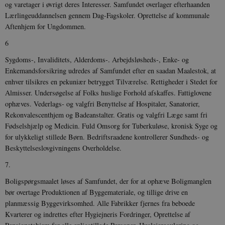
og varetager i øvrigt deres Interesser. Samfundet overlager efterhaanden
Lærlingeuddannelsen gennem Dag-Fagskoler. Oprettelse af kommunale
Aftenhjem for Ungdommen.
6
Sygdoms-, Invaliditets, Alderdoms-. Arbejdsløsheds-, Enke- og
Enkemandsforsikring udredes af Samfundet efter en saadan Maalestok, at
enhver tilsikres en pekuniær betrygget Tilværelse. Rettigheder i Stedet for
Almisser. Undersøgelse af Folks huslige Forhold afskaffes. Fattiglovene
ophæves. Vederlags- og valgfri Benyttelse af Hospitaler, Sanatorier,
Rekonvalescenthjem og Badeanstalter. Gratis og valgfri Læge samt fri
Fødselshjælp og Medicin. Fuld Omsorg for Tuberkuløse, kronisk Syge og
for ulykkeligt stillede Børn. Bedriftsraadene kontrollerer Sundheds- og
Beskyttelseslovgivningens Overholdelse.
7.
Boligspørgsmaalet løses af Samfundet, der for at ophæve Boligmanglen
bør overtage Produktionen af Byggemateriale, og tillige drive en
planmæssig Byggevirksomhed. Alle Fabrikker fjernes fra beboede
Kvarterer og indrettes efter Hygiejneris Fordringer, Oprettelse af