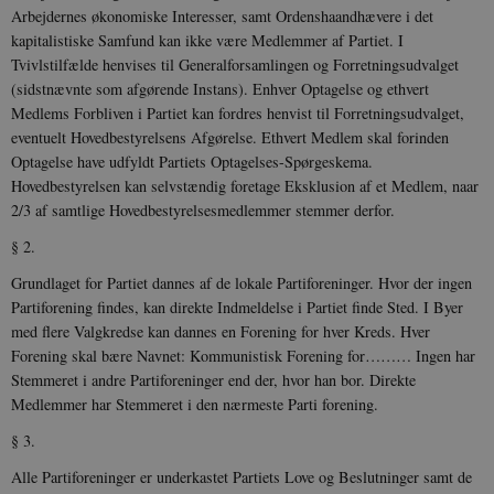
Arbejdernes økonomiske Interesser, samt Ordenshaandhævere i det
kapitalistiske Samfund kan ikke være Medlemmer af Partiet. I
Nødvendige cookies hjælper med at gøre
hjemmesiden brugbar ved at aktivere nogle
Tvivlstilfælde henvises til Generalforsamlingen og Forretningsudvalget
grundlæggende funktioner som navigation mm.
(sidstnævnte som afgørende Instans). Enhver Optagelse og ethvert
Hjemmesiden kan ikke fungerer uden disse
cookies.
Medlems Forbliven i Partiet kan fordres henvist til Forretningsudvalget,
eventuelt Hovedbestyrelsens Afgørelse. Ethvert Medlem skal forinden
Navn
Udbyder / Domæne
Udløb
Optagelse have udfyldt Partiets Optagelses-Spørgeskema.
be_typo_user
Session
TYPO3 Association
Hovedbestyrelsen kan selvstændig foretage Eksklusion af et Medlem, naar
.danmarkshistorien.dk
2/3 af samtlige Hovedbestyrelsesmedlemmer stemmer derfor.
§ 2.
Grundlaget for Partiet dannes af de lokale Partiforeninger. Hvor der ingen
Partiforening findes, kan direkte Indmeldelse i Partiet finde Sted. I Byer
med flere Valgkredse kan dannes en Forening for hver Kreds. Hver
sp_t
1 år
Spotify Inc.
Forening skal bære Navnet: Kommunistisk Forening for……… Ingen har
.spotify.com
Stemmeret i andre Partiforeninger end der, hvor han bor. Direkte
Medlemmer har Stemmeret i den nærmeste Parti forening.
§ 3.
Alle Partiforeninger er underkastet Partiets Love og Beslutninger samt de
sp_landing
1 dag
Spotify Inc.