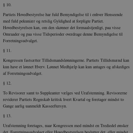
Region
§ 10.
CloudFront-
.h5p.com
Session
A
Policy
Partiets Hovedbestyrelse har fuld Bemyndigelse til i enhver Henseende
med fuld pekuniær og retslig Gyldighed at forpligte Partiet.
_ga_7J1SYH77RJ
.danmarkshistorien.dk
1 år 1
G
måned
Hovedbestyrelsen kan, om den skønner det formaalstjenligt, paa visse
Omraader og paa visse Tidsperioder overdrage denne Bemyndigelse til
_ga
1 år 1
D
Google LLC
måned
k
.danmarkshistorien.dk
Forretningsudvalget.
U
s
§ 11.
i
a
a
Kongressen fastsætter Tillidsmandslønningerne. Partiets Tillidsmænd kan
c
kun have et lønnet Hverv. Lønnet Medhjælp kan kun antages og afskediges
s
b
af Forretningsudvalget.
e
n
§ 12.
i
i
To Revisorer samt to Suppleanter vælges ved Urafstemning. Revisorerne
s
s
reviderer Partiets Regnskab kritisk hvert Kvartal og foretager mindst to
b
s
Gange aarlig uanmeldt Kasseeftersyn.
k
a
§ 13.
h
Urafstemning foretages, naar Kongressen med mindst en Trediedel ønsker
CloudFront-
.h5p.com
Session
A
Created-At
det, Forretningsudvalget eller Hovedbestyrelsen beslutter det, eller mindst