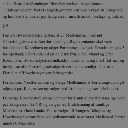
indlejret i
h
sidste Kvartalsindbetalinger. Hovedbestyrelsen, valgte lønnede
websteder; d
b
Tillidsmænd samt Partiets Rigsdagsmænd kan ikke vælges til Delegerede
også afgøre,
h
webstedsbes
t
og har ikke Stemmeret paa Kongressen, men derimod Forslags og Taleret.
bruger den ny
gamle version
CloudFront-
.h5p.com
Session
A
§ 9.
Youtube-
Key-Pair-Id
grænsefladen
Partiets Hovedbestyrelse bestaar af 23 Medlemmer, Formand
_gid
1 dag
D
Google LLC
NID
6
Denne cooki
Google LLC
k
.danmarkshistorien.dk
(Forretningsføreren), Næstformand og 7 Repræsentanter skal være
måneder
indstilles af
.google.com
U
3 dage
DoubleClick 
bosiddende i København og udgør Forretningsudvalget. Desuden vælges 3
D
ejes af Google
e
for Sjælland, 1 for Lolland-Falster, 2 for Fyn, 6 for Jylland og 2 for
at hjælpe med
f
oprette en pro
i
København. Hovedbestyrelsen indkaldes mindst en Gang hvert Halvaar, og
dine interess
t
iøvrigt saa ofte Forretningsudvalget finder det nødvendigt, eller naar
vise dig relev
D
annoncer på 
o
Flertallet af Hovedbestyrelsen forlanger det.
websteder.
v
s
Formanden, Næstformanden og øvrige Medlemmer af Forretningsudvalget
YSC
Session
Denne cooki
Google LLC
indstilles af
.youtube.com
h5pcomsession
danmarkshistoriendk.h5p.com
1 dag
A
udpeges paa Kongressen og vælges ved Urafstemning over hele Landet.
YouTube til a
visninger af
CloudFront-
.h5p.com
Session
A
De øvrige Hovedbestyrelsesmedlemmer for Landsdelene foreslaas ligeledes
indlejrede vi
Signature
paa Kongressen (se § 8) og vælges ved Urafstemning af samtlige
vuid
1 år 1
D
Vimeo.com Inc.
Medlemmer i hele Landet. For at vælges til Kongres-Delegeret og
måned
V
.vimeo.com
p
Hovedbestyrelsesmedlem skal vedkommende have været Medlem af Partiet
mindst 6 Maaneder.
CloudFront-
.h5p.com
Session
A