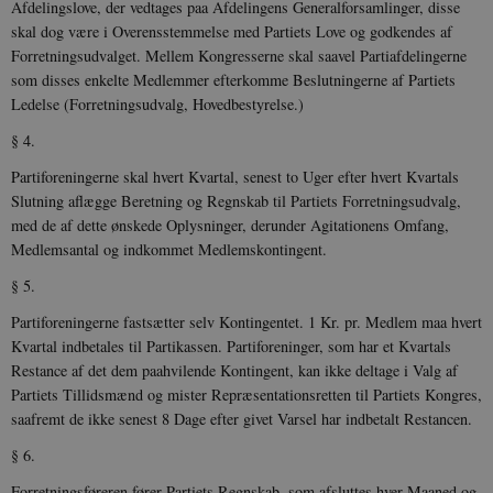
Afdelingslove, der vedtages paa Afdelingens Generalforsamlinger, disse
.spotify.com
skal dog være i Overensstemmelse med Partiets Love og godkendes af
Forretningsudvalget. Mellem Kongresserne skal saavel Partiafdelingerne
som disses enkelte Medlemmer efterkomme Beslutningerne af Partiets
Ledelse (Forretningsudvalg, Hovedbestyrelse.)
JSESSIONID
Session
Oracle Corporation
§ 4.
.nr-data.net
Partiforeningerne skal hvert Kvartal, senest to Uger efter hvert Kvartals
Slutning aflægge Beretning og Regnskab til Partiets Forretningsudvalg,
med de af dette ønskede Oplysninger, derunder Agitationens Omfang,
Medlemsantal og indkommet Medlemskontingent.
§ 5.
CookieScriptConsent
1 år
CookieScript
danmarkshistorien.dk
Partiforeningerne fastsætter selv Kontingentet. 1 Kr. pr. Medlem maa hvert
Kvartal indbetales til Partikassen. Partiforeninger, som har et Kvartals
Restance af det dem paahvilende Kontingent, kan ikke deltage i Valg af
Partiets Tillidsmænd og mister Repræsentationsretten til Partiets Kongres,
saafremt de ikke senest 8 Dage efter givet Varsel har indbetalt Restancen.
§ 6.
XSRF-TOKEN
danmarkshistoriendk.h5p.com
1 dag
Forretningsføreren fører Partiets Regnskab, som afsluttes hver Maaned og