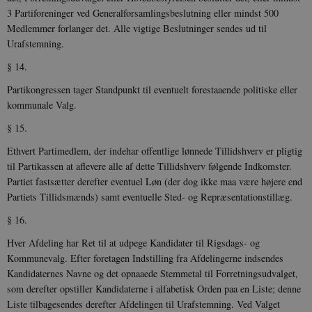
3 Partiforeninger ved Generalforsamlingsbeslutning eller mindst 500
_gat_UA-
.danmarkshistorien.dk
58
T
8822943-1
sekunder
c
Medlemmer forlanger det. Alle vigtige Beslutninger sendes ud til
A
Urafstemning.
p
n
u
§ 14.
n
o
Partikongressen tager Standpunkt til eventuelt forestaaende politiske eller
I
_
kommunale Valg.
u
a
§ 15.
r
h
Ethvert Partimedlem, der indehar offentlige lønnede Tillidshverv er pligtig
w
til Partikassen at aflevere alle af dette Tillidshverv følgende Indkomster.
Partiet fastsætter derefter eventuel Løn (der dog ikke maa være højere end
Partiets Tillidsmænds) samt eventuelle Sted- og Repræsentationstillæg.
§ 16.
Hver Afdeling har Ret til at udpege Kandidater til Rigsdags- og
Kommunevalg. Efter foretagen Indstilling fra Afdelingerne indsendes
Kandidaternes Navne og det opnaaede Stemmetal til Forretningsudvalget,
som derefter opstiller Kandidaterne i alfabetisk Orden paa en Liste; denne
Liste tilbagesendes derefter Afdelingen til Urafstemning. Ved Valget