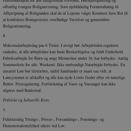
Pensionatshjem for alle enligstillede Personer, Huslejeregulering og
offentlig tvungen Boliganvisning. Som øjeblikkelig Foranstaltning til
Afhjælpning af Bolignøden skal de af Lejerne valgte Komiteer have Ret til
at konfiskere Bourgeoisiets overflødige Værelser og gennemføre
Boligrationering.
8.
Maksimalarbejdsdag paa 6 Timer. I øvrigt bør Arbejdstiden reguleres
saaledes, at alle arbejdsføre kan finde Beskæftigelse og fuldt Underhold.
Fabriksarbejde for Børn og unge Mennesker under 16 Aar forbydes. Aarlig
Sommerferie for alle. Weekend. Ikke nødvendigt Natarbejde forbydes. En
ensartet Løn bør tilstræbes, indtil Samfundet er naaet saa vidt, at
Lønsystemet er afskaffet og alle kan nyde Livets Goder efter sit naturlige
Behov. Prisregulering. Forfalskning af Varer og Vareaager kan ikke
afgøres med Bødestraf.
Politiske og kulturelle Krav.
1.
Fuldstændig Ytrings-, Presse-, Forsamlings-, Forenings- og
Demonstrationsfrihed sikres ved Lov.