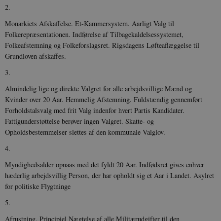
2.
Monarkiets Afskaffelse. Et-Kammersystem. Aarligt Valg til
Folkerepræsentationen. Indførelse af Tilbagekaldelsessystemet,
Folkeafstemning og Folkeforslagsret. Rigsdagens Løfteaflæggelse til
Grundloven afskaffes.
3.
Almindelig lige og direkte Valgret for alle arbejdsvillige Mænd og
Kvinder over 20 Aar. Hemmelig Afstemning. Fuldstændig gennemført
Forholdstalsvalg med frit Valg indenfor hvert Partis Kandidater.
Fattigunderstøttelse berøver ingen Valgret. Skatte- og
Opholdsbestemmelser slettes af den kommunale Valglov.
4.
Myndighedsalder opnaas med det fyldt 20 Aar. Indfødsret gives enhver
hæderlig arbejdsvillig Person, der har opholdt sig et Aar i Landet. Asylret
for politiske Flygtninge
5.
Afrustning. Principiel Nægtelse af alle Militærudgifter til den