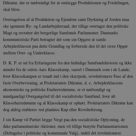
Diktatur, der er nødvendigt for at omlægge Produktionen og Fordelingen,
skal blive.
Overtagelsen af al Produktion og Ejendom samt Dyrkning af Jorden maa
ske igennem By- og Landarbejderraad, der tillige overtager den politiske
Magt og erstatter det borgerlige Samfunds Parlamenter. Danmarks
kommunistiske Parti betragter det som sin Opgave at samle
Arbejderklassen paa dette Grundlag og forberede den til det store Opgør
mellem Over- og Underklasse.
D. K. P. er ud fra Erfaringerne fra den hidtidige Samfundshistorie og ikke
mindst fra de sidste Aars Klassekamp, saavel i Danmark som i de Lande,
hvor Klassekampen er traadt ind i den skærpede, revolutionære Fase af den
faste Overbevisning, at Proletariatets Diktatur, d. e. Arbejderklassens
økonomiske og politiske Eneherredømme, er et nødvendigt og
uundgaaeligt Overgangsled til det socialistiske Samfund, hvor alt
Klasseherredømme og al Klassekamp er ophørt. Proletariatets Diktatur kan
dog aldrig etableres ved planløse Kup eller Revolteforsøg.
I sin Kamp vil Partiet lægge Vægt paa den socialistiske Oplysning, de
ikke-parlamentariske Aktioner, men vil tillige benytte Parlamentarismen
(Deltagelse i politiske og kommunale Valg), indtil det revolutionære