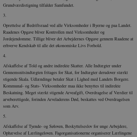
Grundværdistigning tilfalder Samfundet.
3.
Oprettelse af Bedriftsraad ved alle Virksomheder i Byerne og paa Landet.
Raadenes Opgave bliver Kontrollen med Virksomheder og
Jordejendomme. Tillige bliver det Arbejdernes Opgave gennem Raadene at
erhverve Kendskab til alle det økonomiske Livs Forhold.
4.
Afskaffelse af Told og andre indirekte Skatter. Alle Indtægter under
Gennemsnitsindtægten fritages for Skat, for Indtægter derudover stærkt
stigende Skala. Udlændinge betaler Skat i Lighed med Landets Borgere.
Kommunal- og Stats- Virksomheder maa ikke benyttes til indirekte
Beskatning. Meget stærkt stigende Arveafgift, Overdragelse af Værdier til
arveberettigede, forinden Arveladerens Død, beskattes ved Overdragelsen
som Arv.
5.
Afskaffelse af Tyende- og Søloven, Beskyttelseslov for unge Arbejdere,
Ophævelse af Lærlingeloven. Fagorganisationerne organiserer Lærlingene