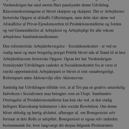
Verdenskrigen har med enorm Hast paaskyndet denne Udvikling.
Klassemodsætningerne er blevet skarpere og skarpere. Det er Arbejdernes
historiske Opgave at afskaffe Udbytningen, men dette sker alene ved
Afskaffelse af Privat-Ejendomsretten til Produktionsmidlerne og Jorden
og ved Gennemførelse af Arbejdsret og Arbejdspligt for alle voksne
arbejdsløse Samfundsmedlemmer.
Den reformistiske Arbejderbevægelse - Socialdemokratiet - er ved en
stadig mere og mere borgerlig præget Politik blevet ude af Stand til at løse
Arbejderklassens historiske Opgave. Ogsaa her har Verdenskrigen
fremskyndet Udviklingen saaledes at Socialdemokratiet fra at være et
stærkt opportunistisk Arbejderparti er blevet et rent smaaborgerligt,
Reformparti uden Aktionsvilje eller Aktionsevne.
Samtidig har Udviklingen tilfulde vist, at al Tro paa en gradvis umærkelig
Indvoksen i Socialismen maa betragtes som en Utopi. Samfundets
Overtagelse af Produktionsmidlerne kan kun ske ved, at den stadig
heftigere Klassekamp kulminerer i den sociale Revolution. Om denne
bliver ublodig og hurtig afsluttet, afhænger af, om Bourgeoisiet selv
forstaar at dets Rolle er udspillet. Bourgeoisiet er ogsaa selv indirekte
bestemmende for, hvor langvarigt det derpaa følgende Proletariatets