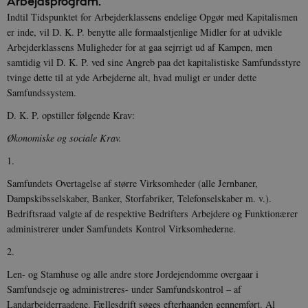
Arbejdsprogram.
Indtil Tidspunktet for Arbejderklassens endelige Opgør med Kapitalismen
er inde, vil D. K. P. benytte alle formaalstjenlige Midler for at udvikle
Arbejderklassens Muligheder for at gaa sejrrigt ud af Kampen, men
samtidig vil D. K. P. ved sine Angreb paa det kapitalistiske Samfundsstyre
tvinge dette til at yde Arbejderne alt, hvad muligt er under dette
Samfundssystem.
D. K. P. opstiller følgende Krav:
Økonomiske og sociale Krav.
1.
Samfundets Overtagelse af større Virksomheder (alle Jernbaner,
Dampskibsselskaber, Banker, Storfabriker, Telefonselskaber m. v.).
Bedriftsraad valgte af de respektive Bedrifters Arbejdere og Funktionærer
administrerer under Samfundets Kontrol Virksomhederne.
2.
Len- og Stamhuse og alle andre store Jordejendomme overgaar i
Samfundseje og administreres- under Samfundskontrol – af
Landarbejderraadene. Fællesdrift søges efterhaanden gennemført. Al