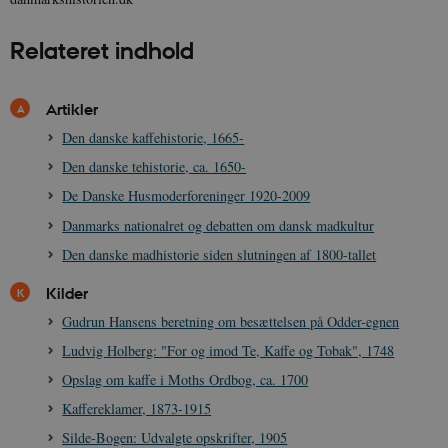
XSRF-TOKEN
danmarkshistoriendk.h5p.com
1 dag
Relateret indhold
Artikler
Den danske kaffehistorie, 1665-
__cf_bm
30
Cloudflare Inc.
Den danske tehistorie, ca. 1650-
minutte
.vimeo.com
De Danske Husmoderforeninger 1920-2009
Danmarks nationalret og debatten om dansk madkultur
Den danske madhistorie siden slutningen af 1800-tallet
Kilder
Gudrun Hansens beretning om besættelsen på Odder-egnen
Ludvig Holberg: "For og imod Te, Kaffe og Tobak", 1748
Udbyder /
Navn
Udløb
Beskrivelse
Domæne
Udbyder /
Udbyder /
Opslag om kaffe i Moths Ordbog, ca. 1700
Navn
Navn
Udløb
Udløb
Beskrivelse
Besk
Domæne
Domæne
cf_clearance
1 år
Podbean
Cloudflare,
Navn
Udbyder / Domæne
Udløb
B
Kaffereklamer, 1873-1915
VISITOR_INFO1_LIVE
_cfuvid
Inc.
.vimeo.com
6
Session
Denne cooki
Google LLC
.podbean.com
måneder
indstilles af 
.youtube.com
nmstat
1 år 1
D
Siteimprove A/S
Silde-Bogen: Udvalgte opskrifter, 1905
for at holde s
VISITOR_PRIVACY_METADATA
6
YouTube
måned
S
.danmarkshistorien.dk