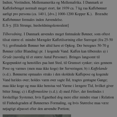
Indien, Vestindien, Mellemamerika og Mellemafrika. I Danmark er
Kaffeforbruget normalt meget stort, før 1939 ca. 7 kg raa Kaffebønner
aarligt pro persona (ca. 140 l, [dvs.] 1000-1200 Kopper K.). Brændte
Kaffebønner formales inden Anvendelse.
E.S-y. [Eli Strunge, husholdningskonsulent]
Tilberedning
. I Danmark anvendes meget fintmalede Bønner, som oftest
tilsat større el. mindre Mængder Kaffetilsætning eller Surrogat (fra 25-50
%); groftmalede Bønner bør altid have et Opkog. Der beregnes 50-70 g
Bønner (eller Blanding) pr. 1 kogende Vand. Kaffen kan tilberedes a) i
Gryde
(navnlig til et større Antal Personer). Bringes langsomt til
Kogepunktet og henstilles paa lunt Sted, til Grumset synker; sies gennem
Pose og varmes (men maa ikke koge) før Serveringen; b) i
Kaffekande
(s.d.). Bønnerne opmaales straks i den skoldede Kaffepose og kogende
Vand hældes over; holdes varm over sagte Ild, tragtes gentagne Gange;
maa ikke koge og maa ikke henstaa ved Varme i længere Tid, hvilket giver
bitter Smag; c) i
Kaffemaskine
(s.d.); d) med
Filter
, der forefindes i
forskellige Systemer, hvis Egnethed dog mere eller mindre staar i Relation
til Finhedsgraden af Bønnernes Formaling, og hvis Størrelse maa være
nøjagtigt afpasset efter den anvendte Portion;