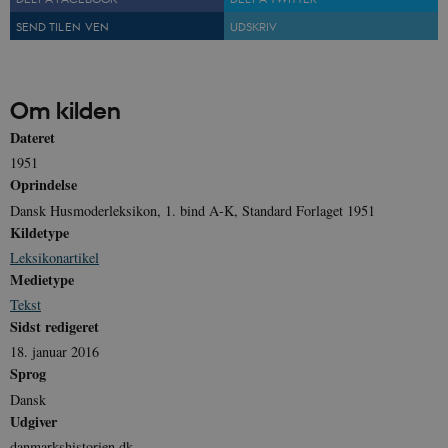
SEND TIL EN VEN
UDSKRIV
sp_landing
1 dag
Spotify Inc.
.spotify.com
Om kilden
Dateret
1951
JSESSIONID
Session
Oracle Corporation
.nr-data.net
Oprindelse
Dansk Husmoderleksikon, 1. bind A-K, Standard Forlaget 1951
Kildetype
Leksikonartikel
Medietype
Tekst
CookieScriptConsent
1 år
CookieScript
danmarkshistorien.dk
Sidst redigeret
18. januar 2016
Sprog
Dansk
Udgiver
danmarkshistorien.dk