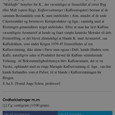
"Maltkaffe"
benyttes for K., der væsentligst er fremstillet af ristet Byg
Nødvendige
Statistiske
Marketing
eller Malt (spiret Byg).
Kaffeerstatninger
(Kaffesurogater) bestaar af de
Funktionelle
Uklassificerede
sammen Bestanddele som K. men indeholder i Alm. mindre af de søde
Cikorierødder og fortrinsvis Kornprodukter og lign.; samtidig med at
Nødvendige cookies hjælper med at gøre
hjemmesiden brugbar ved at aktivere nogle
Ristningen gennemføres noget anderledes. Efter at man har lært Kaffens
grundlæggende funktioner som navigation mm.
væsentligste Aromastof at kende og faaet simple kemiske Metoder til dets
Hjemmesiden kan ikke fungerer uden disse
cookies.
Fremstilling, er det blevet almindeligt at blande K. med Aromastof, saa
Kaffedrikken, som under Krigen 1939-45 fremstilledes af ren
Navn
Udbyder / Domæne
Udløb
Kaffeerstatning, ikke alene i Farve men ogsaa i Duft, kunde illudere som
be_typo_user
Session
TYPO3 Association
Kaffe, naturligvis uden at Produktet derved fik Kaffens stimulerende
.danmarkshistorien.dk
Virkning. Af Bekvemmelighedshensyn blev Kaffearomaen, der er en
Væske, opblandet med en ringe Mængde Kaffeerstatning el. lign., saa den
kunde forhandles som et Pulver, til at blande i Kaffeerstatningen før
Brugen.
S.Aa.S. [Svend Aage Schou, professor]
sp_t
1 år
Spotify Inc.
.spotify.com
Ordforklaringer m.m
[1]
Cg: centigram (1/100 gram).
DEL PÅ FACEBOOK
DEL PÅ TWITTER