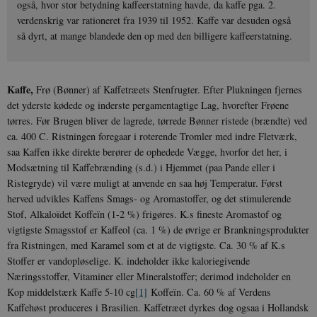
også, hvor stor betydning kaffeerstatning havde, da kaffe pga. 2.
verdenskrig var rationeret fra 1939 til 1952. Kaffe var desuden også
så dyrt, at mange blandede den op med den billigere kaffeerstatning.
Kaffe,
Frø (Bønner) af Kaffetræets Stenfrugter. Efter Plukningen fjernes
det yderste kødede og inderste pergamentagtige Lag, hvorefter Frøene
tørres. Før Brugen bliver de lagrede, tørrede Bønner ristede (brændte) ved
ca. 400 C. Ristningen foregaar i roterende Tromler med indre Fletværk,
saa Kaffen ikke direkte berører de ophedede Vægge, hvorfor det her, i
Modsætning til Kaffebrænding (s.d.) i Hjemmet (paa Pande eller i
Ristegryde) vil være muligt at anvende en saa høj Temperatur. Først
herved udvikles Kaffens Smags- og Aromastoffer, og det stimulerende
Stof, Alkaloïdet Koffeïn (1-2 %) frigøres. K.s fineste Aromastof og
vigtigste Smagsstof er Kaffeol (ca. 1 %) de øvrige er Brankningsprodukter
fra Ristningen, med Karamel som et at de vigtigste. Ca. 30 % af K.s
Stoffer er vandopløselige. K. indeholder ikke kaloriegivende
Næringsstoffer, Vitaminer eller Mineralstoffer; derimod indeholder en
Kop middelstærk Kaffe 5-10 cg
[1]
Koffeïn. Ca. 60 % af Verdens
Kaffehøst produceres i Brasilien. Kaffetræet dyrkes dog ogsaa i Hollandsk