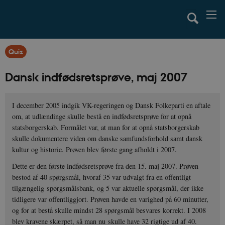
Quiz
Dansk indfødsretsprøve, maj 2007
I december 2005 indgik VK-regeringen og Dansk Folkeparti en aftale
om, at udlændinge skulle bestå en indfødsretsprøve for at opnå
statsborgerskab. Formålet var, at man for at opnå statsborgerskab
skulle dokumentere viden om danske samfundsforhold samt dansk
kultur og historie. Prøven blev første gang afholdt i 2007.
Dette er den første indfødsretsprøve fra den 15. maj 2007. Prøven
bestod af 40 spørgsmål, hvoraf 35 var udvalgt fra en offentligt
tilgængelig spørgsmålsbank, og 5 var aktuelle spørgsmål, der ikke
tidligere var offentliggjort. Prøven havde en varighed på 60 minutter,
og for at bestå skulle mindst 28 spørgsmål besvares korrekt. I 2008
blev kravene skærpet, så man nu skulle have 32 rigtige ud af 40.