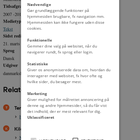
Nødvendige
Tidsafgrænsning
Gør grundlæggende funktioner på
2007 -2011
hjemmesiden brugbare, fx navigation mm.
Medietype
Hjemmesiden kan ikke fungere uden disse
cookies.
Tekst
Sidst redigeret
Funktionelle
21. marts 2012
Gemmer dine valg på websitet, når du
Sprog
navigerer rundt, fx sprog eller login.
Dansk
Statistiske
Udgiver
Giver os anonymiserede data om, hvordan du
danmarkshistorien.dk
interagerer med websitet, fx hvor ofte og
hvilke sider, du besøger mest.
Relateret indhold
Marketing
Giver mulighed for målrettet annoncering på
denne og andre hjemmesider, så du får vist
Temaer
det indhold, der er mest relevant for dig.
Historiekanon og indfødsret, efter 2005
Uklassificeret
Kilder
Mål for historieundervisningen 2002 og 2009