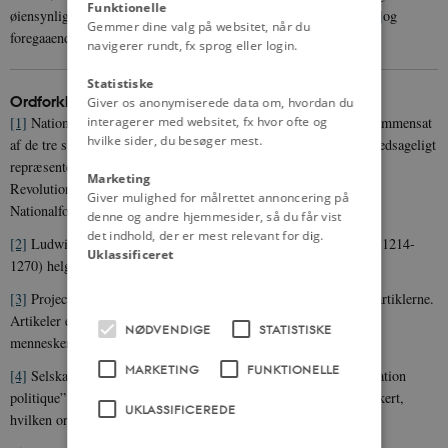
Funktionelle
øiensynlig udfordrer
det
[34]
, og under Betingelse af en
billig
[35]
og
Gemmer dine valg på websitet, når du
foregaaende Skadesløsholdelse.
navigerer rundt, fx sprog eller login.
Statistiske
Ordforklaringer m.m.
Giver os anonymiserede data om, hvordan du
interagerer med websitet, fx hvor ofte og
[1]
Nationalforsamlingen: Den franske Nationalforsamling var sammensat
hvilke sider, du besøger mest.
af de tre stænder: adelen, gejstligheden og tredjestanden, der hovedsageligt
repræsenterede borgerskabet. På dette tidspunkt i Den Franske
Marketing
Revolutionen var den reelle politiske magt i hænderne på
Giver mulighed for målrettet annoncering på
Nationalforsamlingen, der blev domineret af tredjestanden.
denne og andre hjemmesider, så du får vist
det indhold, der er mest relevant for dig.
[2]
Ludwigsfesten: Den helgenkårede franske konge Ludvig 9.s (1214-
Uklassificeret
1270) helgensdag 25. august.
[3]
Projecterte (projekterede) Artikler: det vil sige udkastene til artiklerne.
Artikeler er i denne sammenhæng de punkter,
NØDVENDIGE
STATISTISKE
menneskerettighedserklæringen består af.
MARKETING
FUNKTIONELLE
[4]
Selskab: samfund. Formentlig oversat fra det franske ”association
politique” (som er den franske ordlyd) Det er imidlertid ikke sikkert,
UKLASSIFICEREDE
hvilken ordlyd oversætteren har kendt.