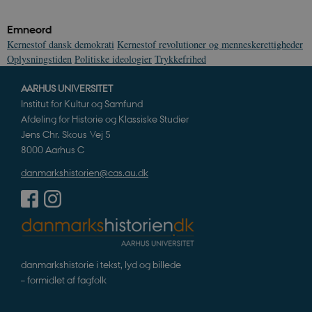
Emneord
Kernestof dansk demokrati
Kernestof revolutioner og menneskerettigheder
Oplysningstiden
Politiske ideologier
Trykkefrihed
AARHUS UNIVERSITET
Institut for Kultur og Samfund
Afdeling for Historie og Klassiske Studier
Jens Chr. Skous Vej 5
8000 Aarhus C
danmarkshistorien@cas.au.dk
danmarkshistorie i tekst, lyd og billede
– formidlet af fagfolk