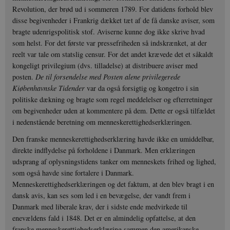
Revolution, der brød ud i sommeren 1789. For datidens forhold blev
disse begivenheder i Frankrig dækket tæt af de få danske aviser, som
bragte udenrigspolitisk stof. Aviserne kunne dog ikke skrive hvad
som helst. For det første var pressefriheden så indskrænket, at der
reelt var tale om statslig censur. For det andet krævede det et såkaldt
kongeligt privilegium (dvs. tilladelse) at distribuere aviser med
posten.
De til forsendelse med Posten alene privilegerede
Kiøbenhavnske Tidender
var da også forsigtig og kongetro i sin
politiske dækning og bragte som regel meddelelser og efterretninger
om begivenheder uden at kommentere på dem. Dette er også tilfældet
i nedenstående beretning om menneskerettighedserklæringen.
Den franske menneskerettighedserklæring havde ikke en umiddelbar,
direkte indflydelse på forholdene i Danmark. Men erklæringen
udsprang af oplysningstidens tanker om menneskets frihed og lighed,
som også havde sine fortalere i Danmark.
Menneskerettighedserklæringen og det faktum, at den blev bragt i en
dansk avis, kan ses som led i en bevægelse, der vandt frem i
Danmark med liberale krav, der i sidste ende medvirkede til
enevældens fald i 1848. Det er en almindelig opfattelse, at den
franske menneskerettighedserklæring sammen den amerikanske