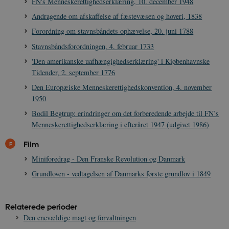
FN's Menneskerettighedserklæring, 10. december 1948
s
b
Andragende om afskaffelse af fæstevæsen og hoveri, 1838
e
n
i
Forordning om stavnsbåndets ophævelse, 20. juni 1788
i
s
Stavnsbåndsforordningen, 4. februar 1733
s
b
'Den amerikanske uafhængighedserklæring' i Kiøbenhavnske
s
Tidender, 2. september 1776
k
a
Den Europæiske Menneskerettighedskonvention, 4. november
h
1950
CloudFront-
.h5p.com
Session
A
Created-At
Bodil Begtrup: erindringer om det forberedende arbejde til FN’s
Menneskerettighedserklæring i efteråret 1947 (udgivet 1986)
_gat_UA-
.danmarkshistorien.dk
58
T
8822943-1
sekunder
c
A
Film
p
n
Miniforedrag - Den Franske Revolution og Danmark
u
n
Grundloven - vedtagelsen af Danmarks første grundlov i 1849
o
I
_
u
a
Relaterede perioder
r
Den enevældige magt og forvaltningen
h
w