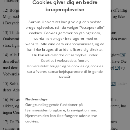
Tilfælder
[23]
.
Cookies giver dig en bedre
brugeroplevelse
12)
Borgen
[24]
for Menneskets og Borgerens Rettigheder giør en offentlig
ENGLISH
Magt nødvendig; denne Magt er altsaa indført til Nytte for enhver, og ikke
DANISH
Aarhus Universitet kan give dig den bedste
i
Besynderlighed
[25]
for den, som samme er betroet.
brugeroplevelse, når du vælger ”Accepter alle”
13) Til den offentlige Magtes Vedligeholdelse og til Administrations-
cookies. Cookies gemmer oplysninger om,
hvordan en bruger interagerer med et
Omkostninger er en fælleds
Contribution
[26]
aldeles nødvendig; den maae
website. Alle dine data er anonymiseret, og de
strax
lignes
[27]
paa alle Borgere efter deres Formue.
kan ikke bruges til at identificere dig direkte.
14) Alle Borgere have Ret til selv eller ved Repræsentantere at
afgiøre
[28]
Du kan altid ændre dit samtykke under
Cookies i webstedets footer.
den offentlige Contributions Nødvendighed, at bevilge den frit, at have Øie
Universitetet bruger egne cookies og cookies
med dens Anvendelse, og at bestemme dens
Qvalitæt
[29]
,
Ligning
[30]
og
sat af vores samarbejdspartnere til følgende
Vedvarelse.
formål:
15) Selskabet har Ret til, at
fordre
[31]
Regnskab af alle
Agenter
[32]
under
deres Administration.
Nødvendige
16) Ethvert Selskab, i hvilket Borgen for Rettighederne ikke er stillet
Gør grundlæggende funktioner på
sikker, og Magtens forskiællige Grenes
Adskillen
[33]
ikke er bestemt, har
hjemmesiden brugbare, fx navigation mm.
ingen Constitution.
Hjemmesiden kan ikke fungere uden disse
cookies.
17) Da Eiendom er en ubrydelig og hellig Ret; saa kan ingen berøves
samme, med mindre den offentlige retmæssigen beviste Nøvendighed