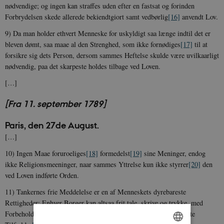
nødvendige; og ingen kan straffes uden efter en fastsat og forinden
Forbrydelsen skede allerede bekiendtgiort samt
vedbørlig
[16]
anvendt Lov.
9) Da man holder ethvert Menneske for uskyldigt saa længe indtil det er
bleven dømt, saa maae al den Strenghed, som ikke
fornødiges
[17]
til at
forsikre sig dets Person, dersom sammes Heftelse skulde være uvilkaarligt
nødvendig, paa det skarpeste holdes tilbage ved Loven.
[…]
[Fra 11. september 1789]
Paris, den 27de August.
[…]
10) Ingen Maae
foruroeliges
[18]
formedelst
[19]
sine Meninger, endog
ikke Religionsmeeninger, naar sammes Yttrelse kun ikke
styrrer
[20]
den
ved Loven indførte Orden.
11) Tankernes frie Meddelelse er en af Menneskets dyrebareste
Rettigheder; Enhver Borger kan altsaa frit tale, skrive og trykke, med
Forbeholdelse
[21]
, at
indestaae
[22]
derfor i de ved Loven bestemte