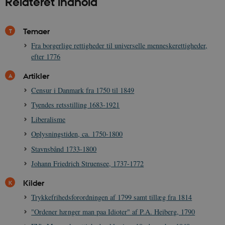
Relateret indhold
vise dig relev
D
annoncer på 
o
websteder.
v
s
Temaer
YSC
Session
Denne cooki
Google LLC
indstilles af
.youtube.com
h5pcomsession
danmarkshistoriendk.h5p.com
1 dag
A
Fra borgerlige rettigheder til universelle menneskerettigheder,
YouTube til a
visninger af
CloudFront-
.h5p.com
Session
A
efter 1776
indlejrede vi
Signature
Artikler
vuid
1 år 1
D
Vimeo.com Inc.
måned
V
.vimeo.com
Censur i Danmark fra 1750 til 1849
p
Tyendes retsstilling 1683-1921
CloudFront-
.h5p.com
Session
A
Region
Liberalisme
CloudFront-
.h5p.com
Session
A
Oplysningstiden, ca. 1750-1800
Policy
Stavnsbånd 1733-1800
_ga_7J1SYH77RJ
.danmarkshistorien.dk
1 år 1
G
måned
Johann Friedrich Struensee, 1737-1772
_ga
1 år 1
D
Google LLC
måned
k
.danmarkshistorien.dk
Kilder
U
s
Trykkefrihedsforordningen af 1799 samt tillæg fra 1814
i
a
"Ordener hænger man paa Idioter" af P.A. Heiberg, 1790
a
c