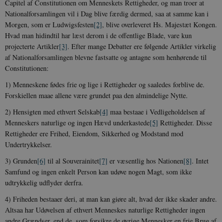
Capitel af Constitutionen om Menneskets Rettigheder, og man troer at
Nationalforsamlingen vil i Dag blive færdig dermed, saa at samme kan i
Morgen, som er
Ludwigsfesten
[2]
, blive overleveret Hs. Majestæt Kongen.
Hvad man hidindtil har læst derom i de offentlige Blade, vare kun
projecterte
Artikler
[3]
. Efter mange Debatter ere følgende Artikler virkelig
af Nationalforsamlingen blevne fastsatte og antagne som henhørende til
Constitutionen:
1) Menneskene fødes frie og lige i Rettigheder og saaledes forblive de.
Forskiellen maae allene være grundet paa den almindelige Nytte.
2) Hensigten med ethvert
Selskab
[4]
maa bestaae i Vedligeholdelsen af
Menneskers naturlige og ingen Hævd
underkastede
[5]
Rettigheder. Disse
Rettigheder ere Frihed, Eiendom, Sikkerhed og Modstand mod
Undertrykkelser.
3)
Grunden
[6]
til al
Souverainitet
[7]
er væsentlig hos
Nationen
[8]
. Intet
Samfund og ingen enkelt Person kan udøve nogen Magt, som ikke
udtrykkelig udflyder derfra.
4) Friheden bestaaer deri, at man kan giøre alt, hvad der ikke skader andre.
Altsaa har Udøvelsen af ethvert Menneskes naturlige Rettigheder ingen
andre Grændser, end de, som forsikre de øvrige Mennesker en frie Brug af