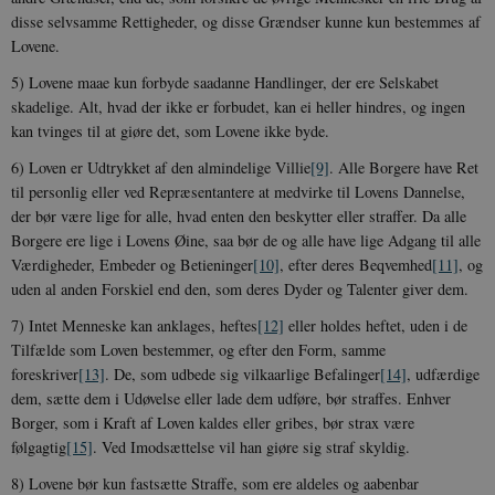
disse selvsamme Rettigheder, og disse Grændser kunne kun bestemmes af
Lovene.
5) Lovene maae kun forbyde saadanne Handlinger, der ere Selskabet
skadelige. Alt, hvad der ikke er forbudet, kan ei heller hindres, og ingen
kan tvinges til at giøre det, som Lovene ikke byde.
6) Loven er Udtrykket af den almindelige
Villie
[9]
. Alle Borgere have Ret
til personlig eller ved Repræsentantere at medvirke til Lovens Dannelse,
der bør være lige for alle, hvad enten den beskytter eller straffer. Da alle
Borgere ere lige i Lovens Øine, saa bør de og alle have lige Adgang til alle
Værdigheder, Embeder og
Betieninger
[10]
, efter deres
Beqvemhed
[11]
, og
uden al anden Forskiel end den, som deres Dyder og Talenter giver dem.
7) Intet Menneske kan anklages,
heftes
[12]
eller holdes heftet, uden i de
Tilfælde som Loven bestemmer, og efter den Form, samme
foreskriver
[13]
. De, som udbede sig vilkaarlige
Befalinger
[14]
, udfærdige
dem, sætte dem i Udøvelse eller lade dem udføre, bør straffes. Enhver
Borger, som i Kraft af Loven kaldes eller gribes, bør strax være
følgagtig
[15]
. Ved Imodsættelse vil han giøre sig straf skyldig.
8) Lovene bør kun fastsætte Straffe, som ere aldeles og aabenbar