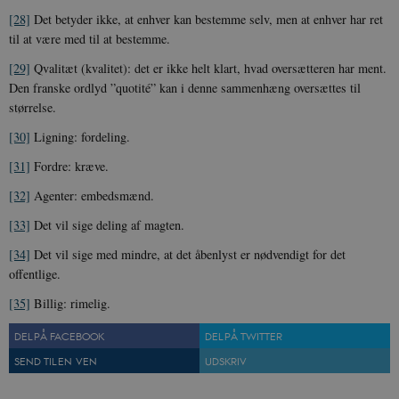
[28]
Det betyder ikke, at enhver kan bestemme selv, men at enhver har ret
CookieScriptConsent
1 år
CookieScript
til at være med til at bestemme.
danmarkshistorien.dk
[29]
Qvalitæt (kvalitet): det er ikke helt klart, hvad oversætteren har ment.
Den franske ordlyd ”quotité” kan i denne sammenhæng oversættes til
størrelse.
[30]
Ligning: fordeling.
[31]
Fordre: kræve.
XSRF-TOKEN
danmarkshistoriendk.h5p.com
1 dag
[32]
Agenter: embedsmænd.
[33]
Det vil sige deling af magten.
[34]
Det vil sige med mindre, at det åbenlyst er nødvendigt for det
offentlige.
__cf_bm
30
Cloudflare Inc.
[35]
Billig: rimelig.
minutte
.vimeo.com
DEL PÅ FACEBOOK
DEL PÅ TWITTER
SEND TIL EN VEN
UDSKRIV