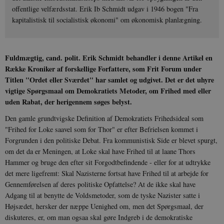
offentlige velfærdsstat. Erik Ib Schmidt udgav i 1946 bogen "Fra
kapitalistisk til socialistisk økonomi" om økonomisk planlægning.
Fuldmægtig, cand. polit. Erik Schmidt behandler i denne Artikel en
Række Kroniker af forskellige Forfattere, som Frit Forum under
Titlen "Ordet eller Sværdet" har samlet og udgivet. Det er det uhyre
vigtige Spørgsmaal om Demokratiets Metoder, om Frihed med eller
uden Rabat, der herigennem søges belyst.
Den gamle grundtvigske Definition af Demokratiets Frihedsideal som
"Frihed for Loke saavel som for Thor" er efter Befrielsen kommet i
Forgrunden i den politiske Debat. Fra kommunistisk Side er blevet spurgt,
om det da er Meningen, at Loke skal have Frihed til at laane Thors
Hammer og bruge den efter sit Forgodtbefindende - eller for at udtrykke
det mere ligefremt: Skal Nazisterne fortsat have Frihed til at arbejde for
Gennemførelsen af deres politiske Opfattelse? At de ikke skal have
Adgang til at benytte de Voldsmetoder, som de tyske Nazister satte i
Højsædet, hersker der næppe Uenighed om, men det Spørgsmaal, der
diskuteres, er, om man ogsaa skal gøre Indgreb i de demokratiske