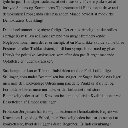
tyde herpaa. Han siger saaledes, at det maaske vil "være paakrævet at
Funktionelle
Uklassificerede
forbyde Statens og Kommunens Tjenestemænd i Funktion at drive anti-
demokratisk Propaganda eller paa anden Maade bevidst at modvirke
Nødvendige cookies hjælper med at gøre
Demokratiets Udvikling!
hjemmesiden brugbar ved at aktivere nogle
grundlæggende funktioner som navigation mm.
Dette forekommer mig uhyre farligt. Det er nok rimeligt, at der stilles
Hjemmesiden kan ikke fungerer uden disse
cookies.
særlige Krav til visse Embedsmænd paa meget fremherskende
Nøglepositioner, men det er urimeligt, at en Mand ikke skulde kunne blive
Navn
Udbyder / Domæne
Udløb
Postmester eller Trafikassistent, fordi han sympatiserer med og giver
be_typo_user
Session
TYPO3 Association
Udtryk for politiske Anskuelser, som efter den paa Bjerget raadende
.danmarkshistorien.dk
Opfattelse er "udemokratiske".
Saa længe der kun er Tale om Indskriden mod de Folk i offentlige
Stillinger, som under Besættelsen har svigtet, er Sagen forholdsvis ligetil,
men naar den nødvendige Udrensning paa dette Punkt er afsluttet og
Forholdene blevet mere normale, er det forbundet med store
Betænkeligheder at stille Krav om bestemte politiske Kvalifikationer ved
sp_t
1 år
Spotify Inc.
.spotify.com
Besættelsen af Embedsstillinger.
Professor Jørgensen har forsøgt at bestemme Demokratiets Begreb ved
Kravet om Lighed og Frihed, men Vanskeligheden bestaar jo netop i at
konkretisere, hvad der ligger i disse Begreber. Er Indskrænkning i