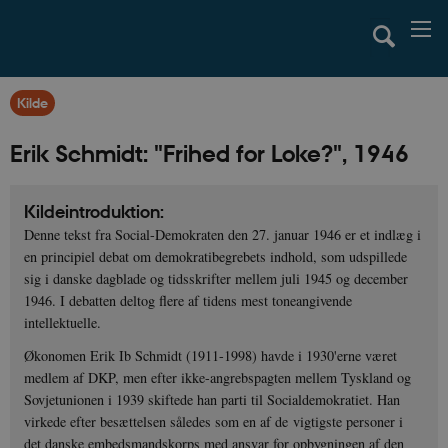
Kilde
Erik Schmidt: "Frihed for Loke?", 1946
Kildeintroduktion:
Denne tekst fra Social-Demokraten den 27. januar 1946 er et indlæg i
en principiel debat om demokratibegrebets indhold, som udspillede
sig i danske dagblade og tidsskrifter mellem juli 1945 og december
1946. I debatten deltog flere af tidens mest toneangivende
intellektuelle.
Økonomen Erik Ib Schmidt (1911-1998) havde i 1930'erne været
medlem af DKP, men efter ikke-angrebspagten mellem Tyskland og
Sovjetunionen i 1939 skiftede han parti til Socialdemokratiet. Han
virkede efter besættelsen således som en af de vigtigste personer i
det danske embedsmandskorps med ansvar for opbygningen af den