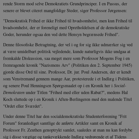
rende Storm mod selve Demokratiets Grundprinciper. I en Passus, der
senere er blevet citeret mangfoldige Steder, siger Professor Jørgensen:
"Demokratisk Frihed er ikke Frihed til hvadsomhelst, men kun Frihed til
hvadsomhelst, der er foreneligt med Opretholdelsen af de demokratiske
Goder, herunder ogsaa den ved dette Hensyn begrænsede Frihed".
Denne filosofiske Betragtning, der vel i og for sig ikke udmærker sig ved
at være umidelbart politisk vejledende, kunde naturligvis ikke undgaa at
fremkalde Diskussion, saa meget mere som Professor Mogens Fog i en
fremragende kronik "Nazismens Arv" (Politiken den 2. September 1945)
gjorde disse Ord til sine. Professor, Dr. jur. Poul Andersen, der er kendt
som Venstremand gennem mange Aar, protesterede i et Indlæg i Politiken,
og senere Poul Henningsen Spørgsmaalet op i en Kronik her i
Social-
Demokraten
under Titlen "Frihed med eller uden Rabat?", medens Hal
Koch sluttede op i en Kronik i Aften-Berlingeren med den malende Titel
"Ordet eller Sværdet".
Under denne Titel har den socialdemokratiske Studenterforening "Frit
Forum" foranlediget samtlige de anførte Artikler samt en Kronik af
Professor Fr. Zeuthen genoptrykt samlet, saaledes at man nu kan fordybe
sig i disse vægtige og tankevækkende Indlæg vedrørende et af Tidens