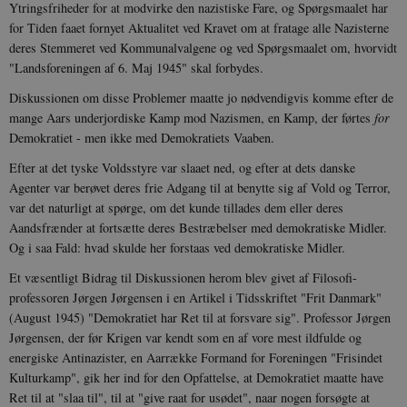
Ytringsfriheder for at modvirke den nazistiske Fare, og Spørgsmaalet har
for Tiden faaet fornyet Aktualitet ved Kravet om at fratage alle Nazisterne
deres Stemmeret ved Kommunalvalgene og ved Spørgsmaalet om, hvorvidt
"Landsforeningen af 6. Maj 1945" skal forbydes.
Diskussionen om disse Problemer maatte jo nødvendigvis komme efter de
mange Aars underjordiske Kamp mod Nazismen, en Kamp, der førtes
for
Demokratiet - men ikke med Demokratiets Vaaben.
Efter at det tyske Voldsstyre var slaaet ned, og efter at dets danske
Agenter var berøvet deres frie Adgang til at benytte sig af Vold og Terror,
var det naturligt at spørge, om det kunde tillades dem eller deres
Aandsfrænder at fortsætte deres Bestræbelser med demokratiske Midler.
Og i saa Fald: hvad skulde her forstaas ved demokratiske Midler.
Et væsentligt Bidrag til Diskussionen herom blev givet af Filosofi-
professoren Jørgen Jørgensen i en Artikel i Tidsskriftet "Frit Danmark"
(August 1945) "Demokratiet har Ret til at forsvare sig". Professor Jørgen
Jørgensen, der før Krigen var kendt som en af vore mest ildfulde og
energiske Antinazister, en Aarrække Formand for Foreningen "Frisindet
Kulturkamp", gik her ind for den Opfattelse, at Demokratiet maatte have
Ret til at "slaa til", til at "give raat for usødet", naar nogen forsøgte at