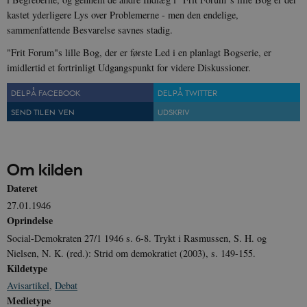
XSRF-TOKEN
danmarkshistoriendk.h5p.com
1 dag
kastet yderligere Lys over Problemerne - men den endelige,
sammenfattende Besvarelse savnes stadig.
"Frit Forum"s lille Bog, der er første Led i en planlagt Bogserie, er
imidlertid et fortrinligt Udgangspunkt for videre Diskussioner.
__cf_bm
30
Cloudflare Inc.
DEL PÅ FACEBOOK
DEL PÅ TWITTER
minutte
.vimeo.com
SEND TIL EN VEN
UDSKRIV
Om kilden
Dateret
27.01.1946
Oprindelse
Udbyder /
Navn
Udløb
Beskrivelse
Social-Demokraten 27/1 1946 s. 6-8. Trykt i Rasmussen, S. H. og
Domæne
Udbyder /
Udbyder /
Navn
Navn
Udløb
Udløb
Beskrivelse
Besk
Domæne
Domæne
Nielsen, N. K. (red.): Strid om demokratiet (2003), s. 149-155.
cf_clearance
1 år
Podbean
Cloudflare,
Navn
Udbyder / Domæne
Udløb
B
Kildetype
VISITOR_INFO1_LIVE
_cfuvid
Inc.
.vimeo.com
6
Session
Denne cooki
Google LLC
.podbean.com
måneder
indstilles af 
.youtube.com
nmstat
1 år 1
D
Siteimprove A/S
Avisartikel
,
Debat
for at holde s
VISITOR_PRIVACY_METADATA
6
YouTube
måned
S
.danmarkshistorien.dk
Medietype
brugerpræfer
måneder
.youtube.com
r