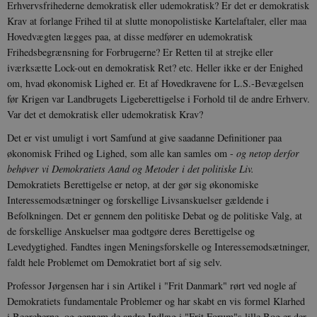
Erhvervsfrihederne demokratisk eller udemokratisk? Er det er demokratisk
sp_landing
1 dag
Spotify Inc.
Krav at forlange Frihed til at slutte monopolistiske Kartelaftaler, eller maa
.spotify.com
Hovedvægten lægges paa, at disse medfører en udemokratisk
Frihedsbegrænsning for Forbrugerne? Er Retten til at strejke eller
iværksætte Lock-out en demokratisk Ret? etc. Heller ikke er der Enighed
om, hvad økonomisk Lighed er. Et af Hovedkravene for L.S.-Bevægelsen
før Krigen var Landbrugets Ligeberettigelse i Forhold til de andre Erhverv.
JSESSIONID
Session
Oracle Corporation
.nr-data.net
Var det et demokratisk eller udemokratisk Krav?
Det er vist umuligt i vort Samfund at give saadanne Definitioner paa
økonomisk Frihed og Lighed, som alle kan samles om -
og netop derfor
behøver vi Demokratiets Aand og Metoder i det politiske Liv.
Demokratiets Berettigelse er netop, at der gør sig økonomiske
Interessemodsætninger og forskellige Livsanskuelser gældende i
CookieScriptConsent
1 år
CookieScript
danmarkshistorien.dk
Befolkningen. Det er gennem den politiske Debat og de politiske Valg, at
de forskellige Anskuelser maa godtgøre deres Berettigelse og
Levedygtighed. Fandtes ingen Meningsforskelle og Interessemodsætninger,
faldt hele Problemet om Demokratiet bort af sig selv.
Professor Jørgensen har i sin Artikel i "Frit Danmark" rørt ved nogle af
Demokratiets fundamentale Problemer og har skabt en vis formel Klarhed
i Begreberne, og gennem de andre Indlæg i "Frit Forum"s lille Bog er der