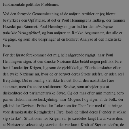
fundamentale politiske Problemer.
Ved den fornyede Gennemlæsning af de anførte Artikler er jeg blevet
bestyrket i den Opfattelse, at det er Poul Henningsens Indlæg, der rammer
Hovedet paa Sømmet. Poul Henningsen gaar ind for den
ubetingede
politiske Ytringsfrihed
, og han anfører en Række Argumenter, der alle er
vægtige, og som alle udspringer af en konkret Analyse af den nazistiske
Fare.
For det første forekommer det mig helt afgørende rigtigt, naar Poul
Henningsen siger, at den danske Nazisme ikke betød nogen politisk Fare
her i Landet før Krigen, ligesom de øjeblikkelige Efterladenskaber efter
den tyske Nazisme nu, hvor de er berøvet deres Støtte udefra, er uden reel
Betydning. Det er nemlig slet ikke fra det Hold, den nazistiske Fare
stammer, men fra andre reaktionære Kredse, som arbejder paa at
diskreditere det parlamentariske Styre. Og det maa efter min mening bero
paa en Hukommelsesforskydning, naar Mogens Fog siger, at de Folk, der
gik ind for Devisen: Frihed for Loke som for Thor "var med til at bringe
vore demokratiske Rettigheder i Fare, fordi de tillod deres Fjender at vokse
sig stærke". Situationen før Krigen var jo særdeles langt fra at være den,
at Nazisterne voksede sig stærke, det var kun i Kraft af Støtten udefra, de