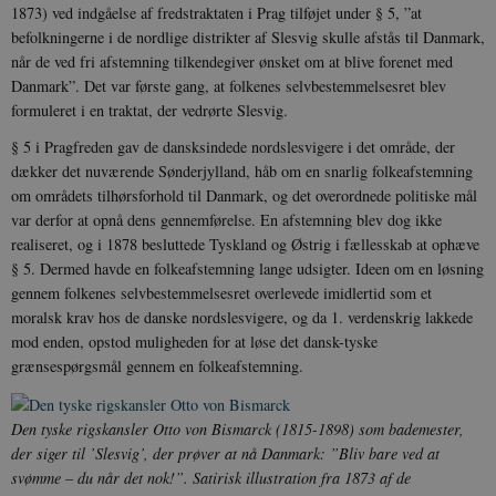
1873) ved indgåelse af fredstraktaten i Prag tilføjet under § 5, ”at
befolkningerne i de nordlige distrikter af Slesvig skulle afstås til Danmark,
når de ved fri afstemning tilkendegiver ønsket om at blive forenet med
Danmark”. Det var første gang, at folkenes selvbestemmelsesret blev
formuleret i en traktat, der vedrørte Slesvig.
§ 5 i Pragfreden gav de dansksindede nordslesvigere i det område, der
dækker det nuværende Sønderjylland, håb om en snarlig folkeafstemning
om områdets tilhørsforhold til Danmark, og det overordnede politiske mål
var derfor at opnå dens gennemførelse. En afstemning blev dog ikke
realiseret, og i 1878 besluttede Tyskland og Østrig i fællesskab at ophæve
§ 5. Dermed havde en folkeafstemning lange udsigter. Ideen om en løsning
gennem folkenes selvbestemmelsesret overlevede imidlertid som et
moralsk krav hos de danske nordslesvigere, og da 1. verdenskrig lakkede
mod enden, opstod muligheden for at løse det dansk-tyske
grænsespørgsmål gennem en folkeafstemning.
Den tyske rigskansler Otto von Bismarck (1815-1898) som bademester,
der siger til ’Slesvig’, der prøver at nå Danmark: ”Bliv bare ved at
svømme – du når det nok!”. Satirisk illustration fra 1873 af de