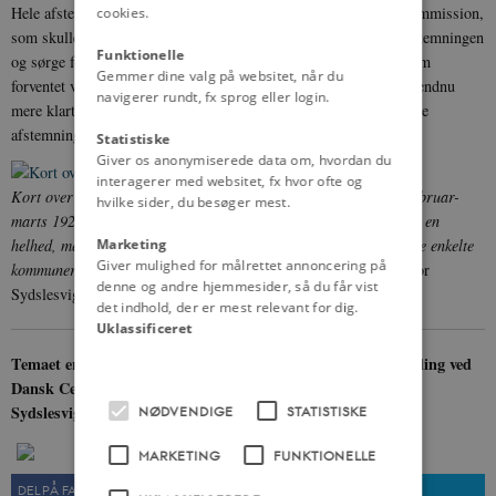
Hele afstemningsområdet skulle stilles under en international kommission,
cookies.
som skulle overtage forvaltningen af de to zoner i tiden op til afstemningen
Funktionelle
og sørge for en fri, hemmelig og uafhængig folkeafstemning. Som
Gemmer dine valg på websitet, når du
forventet var der et klart dansk flertal i zone 1 på ca. 75 % og et endnu
navigerer rundt, fx sprog eller login.
mere klart tysk flertal i zone 2 på 80 %. Det var resultatet af disse
afstemninger, der førte til den nuværende dansk-tyske grænse.
Statistiske
Giver os anonymiserede data om, hvordan du
interagerer med websitet, fx hvor ofte og
Kort over de to zoner, hvor der skulle afholdes afstemninger i februar-
hvilke sider, du besøger mest.
marts 1920. I den nordslesvigske zone 1 skulle der stemmes som en
Marketing
helhed, mens det i den mellemslesvigske zone 2 var resultatet i de enkelte
Giver mulighed for målrettet annoncering på
kommuner, der talte.
Foto: Arkivet ved Dansk Centralbibliotek for
denne og andre hjemmesider, så du får vist
Sydslesvig
det indhold, der er mest relevant for dig.
Uklassificeret
Temaet er udarbejdet i samarbejde med Den Slesvigske Samling ved
Dansk Centralbibliotek for Sydslesvig og med støtte fra
Sydslesvigudvalget.
NØDVENDIGE
STATISTISKE
MARKETING
FUNKTIONELLE
DEL PÅ FACEBOOK
DEL PÅ TWITTER