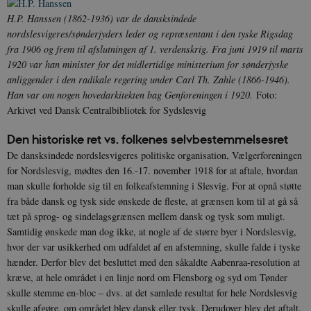
H.P. Hanssen (1862-1936) var de dansksindede
nordslesvigeres/sønderjyders leder og repræsentant i den tyske Rigsdag
fra 1906 og frem til afslutningen af 1. verdenskrig. Fra juni 1919 til marts
1920 var han minister for det midlertidige ministerium for sønderjyske
anliggender i den radikale regering under Carl Th. Zahle (1866-1946).
Han var om nogen hovedarkitekten bag Genforeningen i 1920.
Foto:
Arkivet ved Dansk Centralbibliotek for Sydslesvig
Den historiske ret vs. folkenes selvbestemmelsesret
De dansksindede nordslesvigeres politiske organisation, Vælgerforeningen
for Nordslesvig, mødtes den 16.-17. november 1918 for at aftale, hvordan
man skulle forholde sig til en folkeafstemning i Slesvig. For at opnå støtte
fra både dansk og tysk side ønskede de fleste, at grænsen kom til at gå så
tæt på sprog- og sindelagsgrænsen mellem dansk og tysk som muligt.
Samtidig ønskede man dog ikke, at nogle af de større byer i Nordslesvig,
hvor der var usikkerhed om udfaldet af en afstemning, skulle falde i tyske
hænder. Derfor blev det besluttet med den såkaldte Aabenraa-resolution at
kræve, at hele området i en linje nord om Flensborg og syd om Tønder
skulle stemme en-bloc – dvs. at det samlede resultat for hele Nordslesvig
skulle afgøre, om området blev dansk eller tysk. Derudover blev det aftalt,