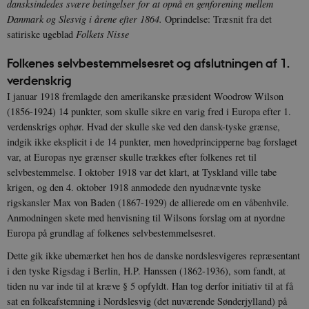
dansksindedes svære betingelser for at opnå en genforening mellem
Danmark og Slesvig i årene efter 1864.
Oprindelse: Træsnit fra det
satiriske ugeblad
Folkets Nisse
Folkenes selvbestemmelsesret og afslutningen af 1.
verdenskrig
I januar 1918 fremlagde den amerikanske præsident Woodrow Wilson
(1856-1924) 14 punkter, som skulle sikre en varig fred i Europa efter 1.
verdenskrigs ophør. Hvad der skulle ske ved den dansk-tyske grænse,
indgik ikke eksplicit i de 14 punkter, men hovedprincipperne bag forslaget
var, at Europas nye grænser skulle trækkes efter folkenes ret til
selvbestemmelse. I oktober 1918 var det klart, at Tyskland ville tabe
krigen, og den 4. oktober 1918 anmodede den nyudnævnte tyske
rigskansler Max von Baden (1867-1929) de allierede om en våbenhvile.
Anmodningen skete med henvisning til Wilsons forslag om at nyordne
Europa på grundlag af folkenes selvbestemmelsesret.
Dette gik ikke ubemærket hen hos de danske nordslesvigeres repræsentant
i den tyske Rigsdag i Berlin, H.P. Hanssen (1862-1936), som fandt, at
tiden nu var inde til at kræve § 5 opfyldt. Han tog derfor initiativ til at få
sat en folkeafstemning i Nordslesvig (det nuværende Sønderjylland) på