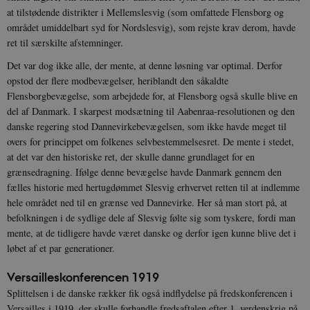
at tilstødende distrikter i Mellemslesvig (som omfattede Flensborg og
området umiddelbart syd for Nordslesvig), som rejste krav derom, havde
ret til særskilte afstemninger.
Det var dog ikke alle, der mente, at denne løsning var optimal. Derfor
opstod der flere modbevægelser, heriblandt den såkaldte
Flensborgbevægelse, som arbejdede for, at Flensborg også skulle blive en
del af Danmark. I skarpest modsætning til Aabenraa-resolutionen og den
danske regering stod Dannevirkebevægelsen, som ikke havde meget til
overs for princippet om folkenes selvbestemmelsesret. De mente i stedet,
at det var den historiske ret, der skulle danne grundlaget for en
grænsedragning. Ifølge denne bevægelse havde Danmark gennem den
fælles historie med hertugdømmet Slesvig erhvervet retten til at indlemme
hele området ned til en grænse ved Dannevirke. Her så man stort på, at
befolkningen i de sydlige dele af Slesvig følte sig som tyskere, fordi man
mente, at de tidligere havde været danske og derfor igen kunne blive det i
løbet af et par generationer.
Versailleskonferencen 1919
Splittelsen i de danske rækker fik også indflydelse på fredskonferencen i
Versailles i 1919, der skulle forhandle fredsaftalen efter 1. verdenskrig på