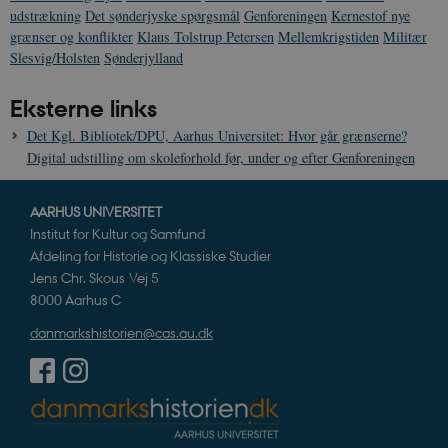
r
udstrækning
Det sønderjyske spørgsmål
Genforeningen
Kernestof nye
h
w
grænser og konflikter
Klaus Tolstrup Petersen
Mellemkrigstiden
Militær
Slesvig/Holsten
Sønderjylland
Eksterne links
Det Kgl. Bibliotek/DPU, Aarhus Universitet: Hvor går grænserne?
Digital udstilling om skoleforhold før, under og efter Genforeningen
AARHUS UNIVERSITET
Institut for Kultur og Samfund
Afdeling for Historie og Klassiske Studier
Jens Chr. Skous Vej 5
8000 Aarhus C
danmarkshistorien@cas.au.dk