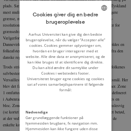
plads. Særligt franskmændene, som havde et mål om at svække Tyskland
mest muligt, støttede Dannevirkebevægelsens ønske om en sydligere
Cookies giver dig en bedre
grænse, mens briterne og amerikanerne lagde sig op ad Aabenraa-
brugeroplevelse
ENGLISH
resolutionen. Flere gange lykkedes det at så tvivl om de principper for
grænsedragningen, som den danske regering og Nordslesvigsk
DANISH
Aarhus Universitet kan give dig den bedste
Vælgerforening havde forelagt fredskonferencen. Bl.a. opnåede
brugeroplevelse, når du vælger ”Accepter alle”
Dannevirkebevægelsen at få gennemtrumfet, at der også skulle holdes en
cookies. Cookies gemmer oplysninger om,
folkeafstemning i de sydligste egne af Slesvig, og kun efter pres fra den
hvordan en bruger interagerer med et
website. Alle dine data er anonymiseret, og de
danske regering blev denne beslutning trukket tilbage.
kan ikke bruges til at identificere dig direkte.
Trods stridighederne var det Aabenraa-resolutionen og ideen om folkenes
Du kan altid ændre dit samtykke under
selvbestemmelsesret, der i sidste ende blev lagt til grund for
Cookies i webstedets footer.
Universitetet bruger egne cookies og cookies
Versaillestraktatens artikler om løsningen af det slesvigske spørgsmål. Her
sat af vores samarbejdspartnere til følgende
blev det fastlagt, at der skulle afholdes folkeafstemninger i to zoner. Zone
formål:
1 omfattede Nordslesvig; det vil sige det område, som var blevet defineret
i Aabenraa-resolutionen, og hvor der som foreslået skulle stemmes en
bloc. Zone 2 bestod af Flensborg og en række distrikter i Mellemslesvig
(se kortet nedenfor). Her skulle der stemmes kommunevis, hvilket betød,
Nødvendige
Gør grundlæggende funktioner på
at der ved grænsedragningen skulle tages hensyn til resultaterne i de
hjemmesiden brugbare, fx navigation mm.
enkelte kommuner.
Hjemmesiden kan ikke fungere uden disse