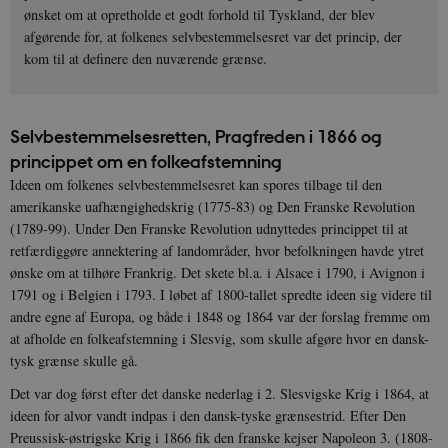
ønsket om at opretholde et godt forhold til Tyskland, der blev
afgørende for, at folkenes selvbestemmelsesret var det princip, der
kom til at definere den nuværende grænse.
Selvbestemmelsesretten, Pragfreden i 1866 og
princippet om en folkeafstemning
Ideen om folkenes selvbestemmelsesret kan spores tilbage til den
amerikanske uafhængighedskrig (1775-83) og Den Franske Revolution
(1789-99). Under Den Franske Revolution udnyttedes princippet til at
retfærdiggøre annektering af landområder, hvor befolkningen havde ytret
ønske om at tilhøre Frankrig. Det skete bl.a. i Alsace i 1790, i Avignon i
1791 og i Belgien i 1793. I løbet af 1800-tallet spredte ideen sig videre til
andre egne af Europa, og både i 1848 og 1864 var der forslag fremme om
at afholde en folkeafstemning i Slesvig, som skulle afgøre hvor en dansk-
tysk grænse skulle gå.
Det var dog først efter det danske nederlag i 2. Slesvigske Krig i 1864, at
ideen for alvor vandt indpas i den dansk-tyske grænsestrid. Efter Den
Preussisk-østrigske Krig i 1866 fik den franske kejser Napoleon 3. (1808-