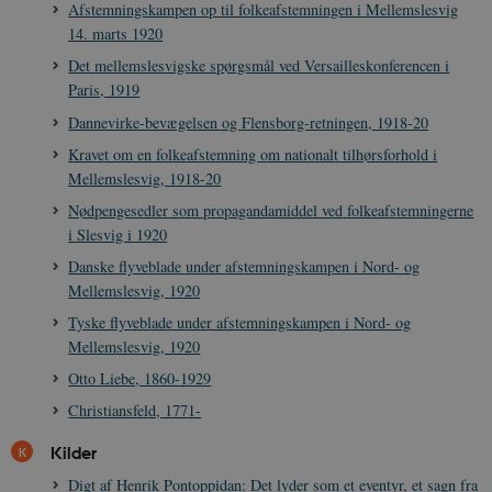
Afstemningskampen op til folkeafstemningen i Mellemslesvig
14. marts 1920
Det mellemslesvigske spørgsmål ved Versailleskonferencen i
CookieScriptConsent
1 år
CookieScript
Paris, 1919
danmarkshistorien.dk
Dannevirke-bevægelsen og Flensborg-retningen, 1918-20
Kravet om en folkeafstemning om nationalt tilhørsforhold i
Mellemslesvig, 1918-20
Nødpengesedler som propagandamiddel ved folkeafstemningerne
i Slesvig i 1920
Danske flyveblade under afstemningskampen i Nord- og
XSRF-TOKEN
danmarkshistoriendk.h5p.com
1 dag
Mellemslesvig, 1920
Tyske flyveblade under afstemningskampen i Nord- og
Mellemslesvig, 1920
Otto Liebe, 1860-1929
Christiansfeld, 1771-
__cf_bm
30
Cloudflare Inc.
minutte
.vimeo.com
Kilder
Digt af Henrik Pontoppidan: Det lyder som et eventyr, et sagn fra