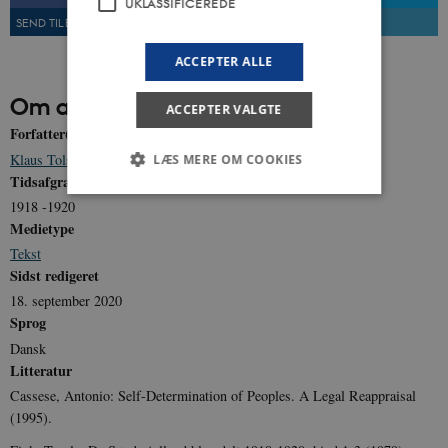
UKLASSIFICEREDE
SEND TIL EN VEN
UDSKRIV
ACCEPTER ALLE
Om artiklen
ACCEPTER VALGTE
Forfatter(e)
Klaus Tolstrup Petersen
LÆS MERE OM COOKIES
Tidsafgrænsning
1918 -1920
Medietype
Nødvendige
Statistiske
Marketing
Tekst
Funktionelle
Uklassificerede
Sidst redigeret
18. september 2020
Nødvendige cookies hjælper med at gøre
hjemmesiden brugbar ved at aktivere nogle
Sprog
grundlæggende funktioner som navigation mm.
Dansk
Hjemmesiden kan ikke fungerer uden disse
cookies.
Litteratur
Navn
Udbyder / Domæne
Udløb
Cassese, Antonio: Self-Determination of Peoples. A Legal Reappraisal
(1995).
be_typo_user
Session
TYPO3 Association
.danmarkshistorien.dk