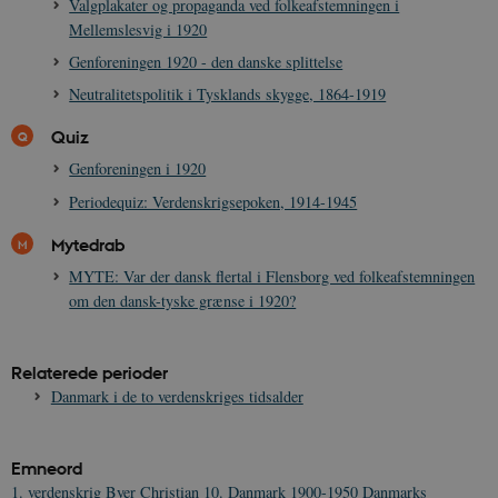
Valgplakater og propaganda ved folkeafstemningen i
a
a
Mellemslesvig i 1920
c
s
Genforeningen 1920 - den danske splittelse
b
e
Neutralitetspolitik i Tysklands skygge, 1864-1919
n
i
i
Quiz
s
s
Genforeningen i 1920
b
s
Periodequiz: Verdenskrigsepoken, 1914-1945
k
a
h
Mytedrab
CloudFront-
.h5p.com
Session
A
MYTE: Var der dansk flertal i Flensborg ved folkeafstemningen
Created-At
om den dansk-tyske grænse i 1920?
_gat_UA-
.danmarkshistorien.dk
58
T
8822943-1
sekunder
c
A
p
Relaterede perioder
n
Danmark i de to verdenskriges tidsalder
u
n
o
I
_
Emneord
u
a
1. verdenskrig
Byer
Christian 10.
Danmark 1900-1950
Danmarks