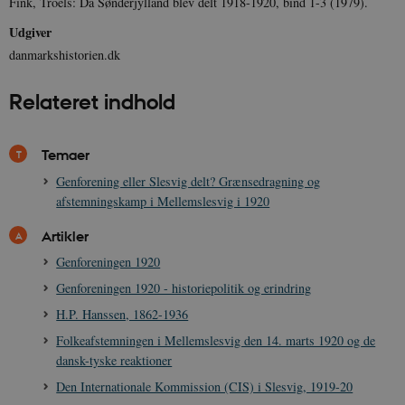
Fink, Troels: Da Sønderjylland blev delt 1918-1920, bind 1-3 (1979).
Udgiver
danmarkshistorien.dk
Relateret indhold
sp_t
1 år
Spotify Inc.
.spotify.com
Temaer
Genforening eller Slesvig delt? Grænsedragning og
afstemningskamp i Mellemslesvig i 1920
sp_landing
1 dag
Spotify Inc.
Artikler
.spotify.com
Genforeningen 1920
Genforeningen 1920 - historiepolitik og erindring
H.P. Hanssen, 1862-1936
Folkeafstemningen i Mellemslesvig den 14. marts 1920 og de
JSESSIONID
Session
Oracle Corporation
dansk-tyske reaktioner
.nr-data.net
Den Internationale Kommission (CIS) i Slesvig, 1919-20