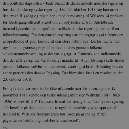
den politiske dagsorden – både blandt de dansksindede nordslesvigere og
hos den danske og tyske regering. Den 23. oktober 1918 tog han ordet i
den tyske Rigsdag og rejste her - med henvisning til Wilsons 14 punkter -
for første gang officielt kravet om en opfyldelse af § 5. Sideløbende
hermed lykkedes det at opnå den radikale danske regerings støtte til en
folkeafstemning. For den danske regering var det vigtigt også i fremtiden
at opretholde et godt forhold til den store nabo i syd. Derfor mente man
også her, at grænsespørgsmålet skulle løses gennem folkenes
selvbestemmelsesret, og at det var vigtigt, at Danmark kun indlemmede
den del af Slesvig, der var folkeligt mandat til. At en løsning skulle findes
gennem folkenes selvbestemmelsesret, vandt også bred tilslutning hos de
andre partier i den danske Rigsdag. Det blev slået fast i en resolution den
23. oktober 1918.
Fra tysk side var man heller ikke afvisende over for ideen, og den 14.
november 1918 sendte den tyske udenrigsminister Wilhelm Solf (1862-
1936) et brev til H.P. Hanssen, hvoraf det fremgik, at ”den tyske regering
står herefter på det standpunkt, at også det nordslesvigske spørgsmål i
henhold til Wilsons fredsprogram bør løses på grundlag af den
pågældende befolknings selvbestemmelsesret”.