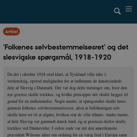
Artikel
’Folkenes selvbestemmelsesret’ og det
slesvigske spørgsmål, 1918-1920
Da det i oktober 1918 stod klart, at Tyskland ville tabe 1.
verdenskrig, opstod muligheden for at indlemme de dansksindede
dele af Slesvig i Danmark. Der var dog delte meninger om, hvor den
nye grænse skulle trækkes, og hvilke principper der skulle lægges til
grund for en indlemmelse. Nogle mente, at spørgsmålet skulle løses
gennem folkenes selvbestemmelsesret, altså at befolkningen selv
skulle have ret til at afgøre, hvilken stat de ville tilhøre. Andre mente,
at hele Slesvig var gammelt dansk land, og at grænsen derfor skulle
trækkes ved Dannevirke. I sidste ende var det den amerikanske
præsident Wilsons ideer om ordning for en varig fred i Europa samt