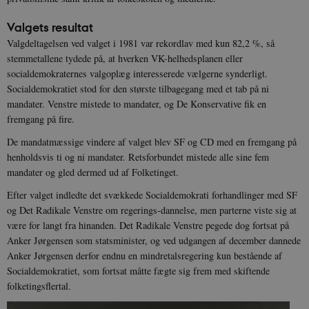
Valgets resultat
Valgdeltagelsen ved valget i 1981 var rekordlav med kun 82,2 %, så
stemmetallene tydede på, at hverken VK-helhedsplanen eller
socialdemokraternes valgoplæg interesserede vælgerne synderligt.
Socialdemokratiet stod for den største tilbagegang med et tab på ni
mandater. Venstre mistede to mandater, og De Konservative fik en
fremgang på fire.
De mandatmæssige vindere af valget blev SF og CD med en fremgang på
henholdsvis ti og ni mandater. Retsforbundet mistede alle sine fem
mandater og gled dermed ud af Folketinget.
Efter valget indledte det svækkede Socialdemokrati forhandlinger med SF
og Det Radikale Venstre om regerings-dannelse, men parterne viste sig at
være for langt fra hinanden. Det Radikale Venstre pegede dog fortsat på
Anker Jørgensen som statsminister, og ved udgangen af december dannede
Anker Jørgensen derfor endnu en mindretalsregering kun bestående af
Socialdemokratiet, som fortsat måtte fægte sig frem med skiftende
folketingsflertal.