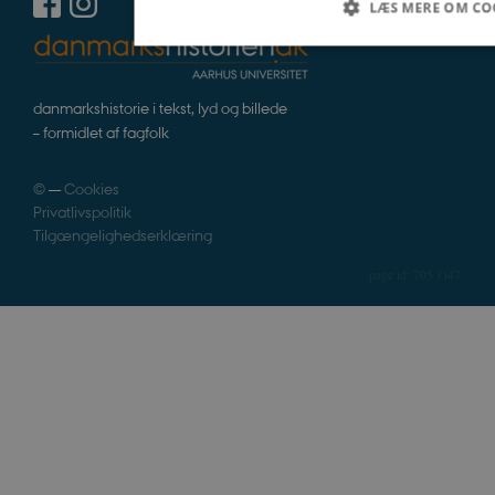
LÆS MERE OM CO
Nødvendige
Statistiske
Marketing
danmarkshistorie i tekst, lyd og billede
– formidlet af fagfolk
Nødvendige cookies hjælper med at gøre hjemmesiden br
grundlæggende funktioner som navigation mm. Hjemmesi
cookies.
©
—
Cookies
Navn
Udbyder / Domæne
Privatlivspolitik
be_typo_user
Tilgængelighedserklæring
TYPO3 Association
.danmarkshistorien.dk
705 / i47
sp_t
Spotify Inc.
.spotify.com
sp_landing
Spotify Inc.
.spotify.com