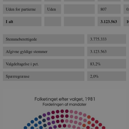
Uden for partierne
Uden
807
0
I alt
3.123.563
1
Stemmeberettigede
3.775.333
Afgivne gyldige stemmer
3.123.563
Valgdeltagelse i pct.
83,2%
Spærregrænse
2,0%