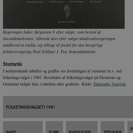
Regeringen Anker Jørgensen V efter valget, som bestod af
Socialdemokratiet. Allerede året efter valgte mindretalsregeringen
imidlertid at trække sig tilbage til fordel for den borgerlige
firkløverregering Poul Schlüter I.
Fra: Statsministeriet
Statistik
I nedenstående tabeller og graffer ses fordelingen af stemmer m.v. ved
folketingsvalget i 1981. Resultatet af folketingsvalget på Færøerne og
Grønland indgår ikke i tabellen eller graferne. Kilde:
Danmarks Statistik
FOLKETINGSVALGET I 1981
P
PARTI
FORK.
PARTILEDER
STEMMER