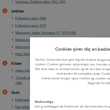
Valgtema: Schlüter-tiden 1982-1993
Artikler
Folketingsvalget 1984
Folketingsvalget 1979
Ministeriet Anker Jørgensen IV, 1979-1981
Ministeriet Anker Jørgensen V, 1981-1982
Ministeriet Poul Schlüter I(a), 1982-1984
Cookies giver dig en bedre
Niels Helveg Petersen, 1939-2017
Aarhus Universitet kan give dig den bedste brugerop
Kilder
cookies. Cookies gemmer oplysninger om, hvordan e
Alle dine data er anonymiseret, og de kan ikke bruges 
Anker Jørgensen: ”Eftersommeren 1982”, 1990
altid ændre dit samtykke under Cooki
"Sociale pensioner pr. 1. april 1985", artikel i Fagbladet, 10. maj
Universitetet bruger egne cookies og cookies sa
1985
følgende formål
Quiz
Folketingsvalgsquiz 1968-1982
Nødvendige
Gør grundlæggende funktioner på hjemmesiden brug
Den ultimative folketingsvalgsquiz