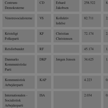
Centrum-
CD
Erhard
258.522
8
Demokraterne
Jakobsen
Venstresocialisterne
VS
Kollektiv
82.711
2
ledelse
Kristeligt
KF
Christian
72.174
2
Folkeparti
Christensen
Retsforbundet
RF
45.174
1
Danmarks
DKP
Jørgen Jensen
34.625
1
Kommunistiske
Parti
Kommunistisk
KAP
4.223
0
Arbejderparti
Internationalen -
ISA
2.034
0
Socialistisk
Arbejderparti