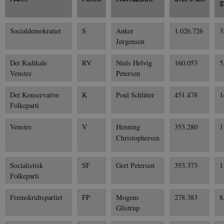
S
Socialdemokratiet
S
Anker
1.026.726
3
Jørgensen
Det Radikale
RV
Niels Helvig
160.053
5
Venstre
Petersen
Det Konservative
K
Poul Schlüter
451.478
1
Folkeparti
Venstre
V
Henning
353.280
1
Christophersen
Socialistisk
SF
Gert Petersen
353.373
1
Folkeparti
Fremskridtspartiet
FP
Mogens
278.383
8
Glistrup