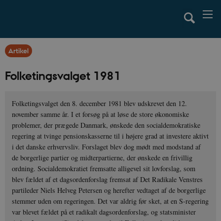
Artikel
Folketingsvalget 1981
Folketingsvalget den 8. december 1981 blev udskrevet den 12.
november samme år. I et forsøg på at løse de store økonomiske
problemer, der prægede Danmark, ønskede den socialdemokratiske
regering at tvinge pensionskasserne til i højere grad at investere aktivt
i det danske erhvervsliv. Forslaget blev dog mødt med modstand af
de borgerlige partier og midterpartierne, der ønskede en frivillig
ordning. Socialdemokratiet fremsatte alligevel sit lovforslag, som
blev fældet af et dagsordenforslag fremsat af Det Radikale Venstres
partileder Niels Helveg Petersen og herefter vedtaget af de borgerlige
stemmer uden om regeringen. Det var aldrig før sket, at en S-regering
var blevet fældet på et radikalt dagsordenforslag, og statsminister