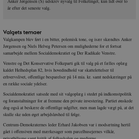
Anker Jørgensen (S) udskrev nyvalg til Folketinget, kun lidt over to
år efter det seneste valg.
Valgets temaer
Valgkampen blev ført i en bitter, polemisk tone, og især skændtes Anker
Jørgensen og Niels Helveg Petersen om mulighederne for et fortsat
samarbejde mellem Socialdemokratiet og Der Radikale Venstre.
Venstre og Det Konservative Folkeparti gik til valg på et fælles oplæg
kaldet Helhedsplan 82, hvis hovedindhold var skattelettelser til
erhvervslivet, offentlige besparelser på 14 mia. kr. samt nedskæringer på
en række sociale ydelser.
Socialdemokratiet satsede med sit valgoplæg i stedet på indkomstpolitik
og foranstaltninger for at fremme den private investering. Partiet ønskede
dog også at beskære de offentlige udgifter, men man lagde vægt på, at det
skulle ske uden øget arbejdsløshed til følge.
Centrum-Demokraternes leder Erhard Jakobsen var i modsætning hertil
gået i offensiven med mærkesager som parcelhusejernes vilkår,
privatbilisme samt kritik af folkeskolen og medierne.