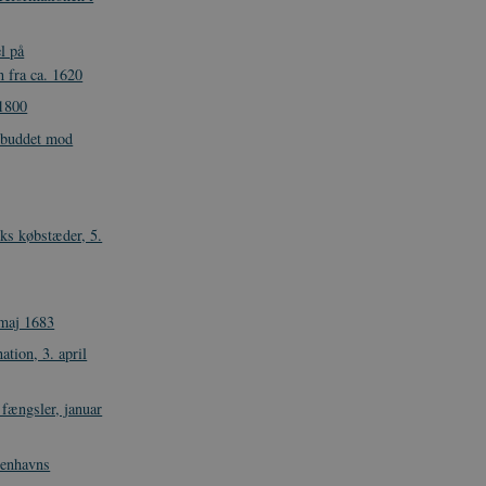
l på
 fra ca. 1620
-1800
orbuddet mod
ks købstæder, 5.
 maj 1683
tion, 3. april
fængsler, januar
benhavns