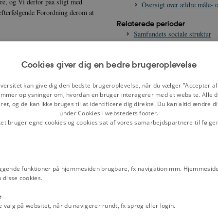
re, og Vi derfor paa sligt med
Oversigt over ældre måle- 
 efterfølgende Forordning derom at
Relaterede perioder
Samfundets sociale struktur
Emneord
1700-tallet
Enevælde
Fattigforsorg o
Cookies giver dig en bedre brugeroplevelse
Frederik 4.
Kernestof oplysningstid
n undtagen.
velfærdsstaten
Kirke og religion
Opl
behøves, saa ville Vi allernaadigst,
versitet kan give dig den bedste brugeroplevelse, når du vælger ”Accepter all
Reformationen
giver, nemlig: Vores Civil-Betiente,
mmer oplysninger om, hvordan en bruger interagerer med et website. Alle d
et, og de kan ikke bruges til at identificere dig direkte. Du kan altid ændre d
ved Betalingens-Terminer
under Cookies i webstedets footer.
mod deres Qvittering af vores Zahl-
tet bruger egne cookies og cookies sat af vores samarbejdspartnere til følge
Bestillingers Indkomster en pro Cento
r undersøge og determinere.
aa til dette gudelige Verks
ten-Kiærlighed imod deres fattige og
ggende funktioner på hjemmesiden brugbare, fx navigation mm. Hjemmeside
rligtn til en vis Tid med noget
 disse cookies.
de Fattiges nødtørftig Ophold: Til
elv indskrive hvad hand aarlig, som
e
alg på websitet, når du navigerer rundt, fx sprog eller login.
t, er forfalden, skal de Fattiges