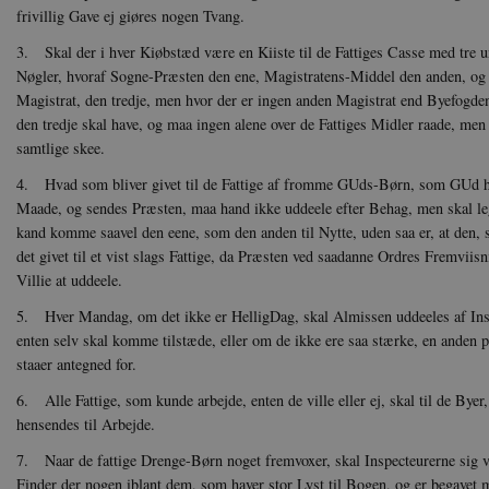
Hjemmesiden kan ikke funge
frivillig Gave ej giøres nogen Tvang.
Navn
U
3. Skal der i hver Kiøbstæd være en Kiiste til de Fattiges Casse med tre 
Nøgler, hvoraf Sogne-Præsten den ene, Magistratens-Middel den anden, og 
be_typo_user
TY
.d
Magistrat, den tredje, men hvor der er ingen anden Magistrat end Byefogde
den tredje skal have, og maa ingen alene over de Fattiges Midler raade, men
sp_t
Sp
samtlige skee.
.s
4. Hvad som bliver givet til de Fattige af fromme GUds-Børn, som GUd hav
sp_landing
Sp
.s
Maade, og sendes Præsten, maa hand ikke uddeele efter Behag, men skal leg
kand komme saavel den eene, som den anden til Nytte, uden saa er, at den, 
JSESSIONID
Or
.n
det givet til et vist slags Fattige, da Præsten ved saadanne Ordres Fremviis
Villie at uddeele.
CookieScriptConsent
Co
da
5. Hver Mandag, om det ikke er HelligDag, skal Almissen uddeeles af Inspe
enten selv skal komme tilstæde, eller om de ikke ere saa stærke, en anden 
XSRF-TOKEN
da
staaer antegned for.
6. Alle Fattige, som kunde arbejde, enten de ville eller ej, skal til de Byer
__cf_bm
Cl
.v
hensendes til Arbejde.
7. Naar de fattige Drenge-Børn noget fremvoxer, skal Inspecteurerne sig v
Finder der nogen iblant dem, som haver stor Lyst til Bogen, og er begave