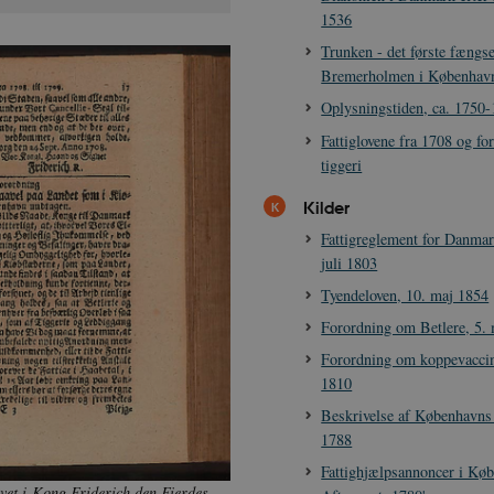
1536
Trunken - det første fængse
Bremerholmen i København
Oplysningstiden, ca. 1750
Fattiglovene fra 1708 og f
tiggeri
Kilder
Fattigreglement for Danmar
juli 1803
Tyendeloven, 10. maj 1854
Forordning om Betlere, 5.
Forordning om koppevaccina
1810
Beskrivelse af Københavns 
1788
Fattighjælpsannoncer i Kø
vet i Kong Friderich den Fierdes