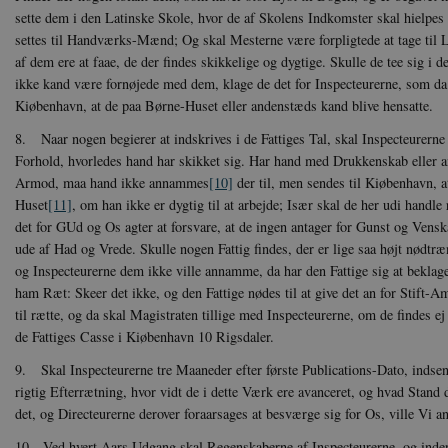
Navn
Navn
Ud
sette dem i den Latinske Skole, hvor de af Skolens Indkomster skal hielpes 
Navn
D
settes til Handværks-Mænd; Og skal Mesterne være forpligtede at tage til 
cf_clearance
_cfuvid
Navn
Udbyde
VISITOR_INFO1_LIVE
Go
af dem ere at faae, de der findes skikkelige og dygtige. Skulle de tee sig i 
VISITOR_PRIVACY_METAD
.y
nmstat
Siteim
ikke kand være fornøjede med dem, klage de det for Inspecteurerne, som da 
.danmar
Kiøbenhavn, at de paa Børne-Huset eller andenstæds kand blive hensatte.
NID
Go
.g
CloudFront-
.h5p.c
8. Naar nogen begierer at indskrives i de Fattiges Tal, skal Inspecteurern
Key-Pair-Id
Forhold, hvorledes hand har skikket sig. Har hand med Drukkenskab eller an
YSC
Go
_gid
Google
Armod, maa hand ikke annammes
[10]
der til, men sendes til Kiøbenhavn, 
.y
.danmar
Huset
[11]
, om han ikke er dygtig til at arbejde; Især skal de her udi handl
det for GUd og Os agter at forsvare, at de ingen antager for Gunst og Vensk
h5pcomsession
danmark
ude af Had og Vrede. Skulle nogen Fattig findes, der er lige saa højt nødtr
og Inspecteurerne dem ikke ville annamme, da har den Fattige sig at beklage
CloudFront-
.h5p.c
Signature
ham Ræt: Skeer det ikke, og den Fattige nødes til at give det an for Stift-
til rætte, og da skal Magistraten tillige med Inspecteurerne, om de findes ej 
vuid
Vimeo.
.vimeo
de Fattiges Casse i Kiøbenhavn 10 Rigsdaler.
CloudFront-
.h5p.c
9. Skal Inspecteurerne tre Maaneder efter første Publications-Dato, indsen
Region
rigtig Efterrætning, hvor vidt de i dette Værk ere avanceret, og hvad Stand 
CloudFront-
.h5p.c
det, og Directeurerne derover foraarsages at besværge sig for Os, ville Vi an
Policy
_ga_7J1SYH77RJ
.danmar
10. Ved hvert Aars Udgang skal Regenskaberne af Inspecteurerne, og inden 