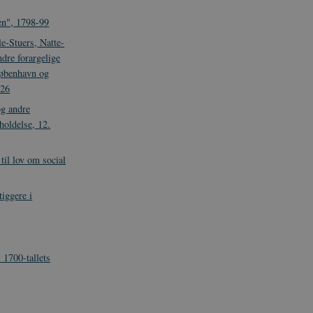
nen", 1798-99
le-Stuers, Natte-
dre forargelige
København og
726
g andre
gholdelse, 12.
til lov om social
iggere i
 1700-tallets