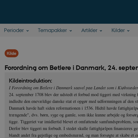
Perioder
Temapakker
Artikler
Kilder
Kilde
Forordning om Betlere i Danmark, 24. sept
Kildeintroduktion:
I Forordning om Betlere i Danmark saavel paa Landet som i Kiøbstæde
24. september 1708 blev der udstedt et forbud mod tiggeri med virkning 
indledte den enevældige danske stat et opgør med udformningen af den sta
Danmark havde haft siden reformationen i 1536. Hidtil havde fattighjælpen
trængende", dvs. børn, syge og gamle, som ikke kunne arbejde og forsørge 
tigge. Tiggeriet var imidlertid blevet et omfattende samfundsproblem, s
Derfor blev tiggeri nu forbudt. I stedet skulle fattighjælpen finansieres g
blandt andet fra gejstlige og embedsmænd, og man forsøgte at skabe et e