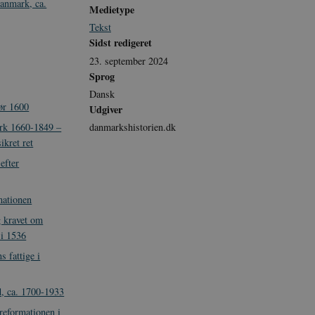
Danmark, ca.
Medietype
Tekst
Sidst redigeret
23. september 2024
Sprog
Dansk
ør 1600
Udgiver
danmarkshistorien.dk
ark 1660-1849 –
ikret ret
 efter
rmationen
g kravet om
 i 1536
 fattige i
d, ca. 1700-1933
reformationen i