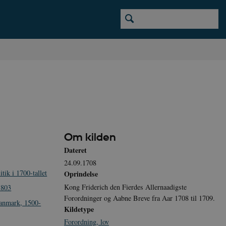
Om kilden
Dateret
24.09.1708
tik i 1700-tallet
Oprindelse
Kong Friderich den Fierdes Allernaadigste
1803
Forordninger og Aabne Breve fra Aar 1708 til 1709.
Danmark, 1500-
Kildetype
Forordning, lov