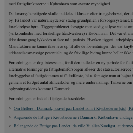
med fattigdirektørerne i København som øverste myndighed.
De forsorgsberettigede skulle inddeles i klasser efter trangsbehovet, der de
by. På landet var naturalieydelser stadig grundpillen i forsorgssystemet, 
forældreløse børn. Tiggerproblemet forsøgte man stadig at løse ved at ov
(virksomheder med forskellige håndværkere) i København. Det var et amb
ikke denne gang lykkedes at føre ud i praksis. Hverken tiggeri, arbejdsløs
Manufakturerne kunne ikke leve op til alle de forventninger, der var knytte
uddannelsesmæssige potentiale, og de frivillige bidrag kunne heller ikke
Forordningen er dog interessant, fordi den indleder en ny periode for fa
alternative løsninger på fattigdomsforsorgen afløser det statsautoriserede
forebyggelse af fattigdommen at få fodfæste, bl.a. forsøgte man at højne
gennem et forøget antal almueskoler og mere undervisning. Tankerne om f
oplysningstidens komme i Danmark.
Forordningen er inddelt i følgende hoveddele:
Om Betlere i Danmark, saavel paa Landet som i Kiøstæderne [sic], K
Angaaende de Fattige i Kiøbstæderne i Danmark, Kiøbenhavn undtage
Belangende de Fattige paa Landet, da ville Vi aller-Naadigst, at derme