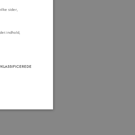
lke sider,
det indhold,
UKLASSIFICEREDE
som navigation mm.