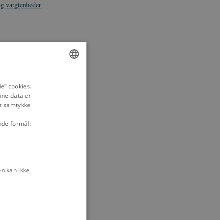
og vægtenheder
g socialpolitik
en
Kernestof
ENGLISH
ysningstiden
e” cookies.
ine data er
DANISH
it samtykke
nde formål:
n kan ikke