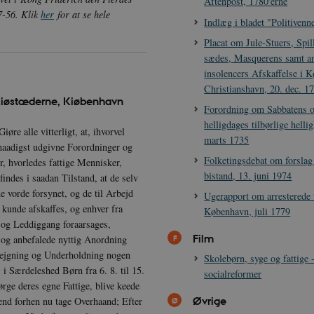
Aftenpost, 1780'erne
7-56. Klik
her
for at se hele
Indlæg i bladet "Politiven
Placat om Jule-Stuers, Spil
sædes, Masquerens samt an
insolencers Afskaffelse i 
Christianshavn, 20. dec. 1
 Kiøstæderne, Kiøbenhavn
Forordning om Sabbatens o
helligdages tilbørlige helli
re alle vitterligt, at, ihvorvel
marts 1735
rnaadigst udgivne Forordninger og
Folketingsdebat om forslag 
, hvorledes fattige Mennisker,
bistand, 13. juni 1974
ndes i saadan Tilstand, at de selv
e vorde forsynet, og de til Arbejd
Ugerapport om arresterede t
e kunde afskaffes, og enhver fra
København, juli 1779
 og Leddiggang foraarsages,
Film
 og anbefalede nyttig Anordning
Plejgning og Underholdning nogen
Skolebørn, syge og fattige -
 i Særdeleshed Børn fra 6. 8. til 15.
socialreformer
rge deres egne Fattige, blive keede
Øvrige
 end forhen nu tage Overhaand; Efter