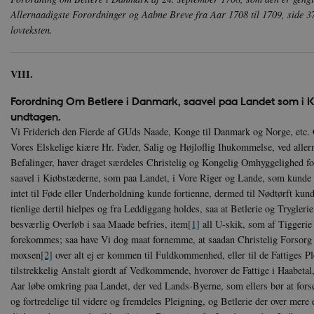
Allernaadigste Forordninger og Aabne Breve fra Aar 1708 til 1709, side 3
lovteksten.
VIII.
Forordning Om Betlere i Danmark, saavel paa Landet som i
undtagen.
Vi Friderich den Fierde af GUds Naade, Konge til Danmark og Norge, etc. Giø
Vores Elskelige kiære Hr. Fader, Salig og Højloflig Ihukommelse, ved alle
Befalinger, haver draget særdeles Christelig og Kongelig Omhyggelighed for
saavel i Kiøbstæderne, som paa Landet, i Vore Riger og Lande, som kunde fi
intet til Føde eller Underholdning kunde fortienne, dermed til Nødtørft kund
tienlige dertil hielpes og fra Leddiggang holdes, saa at Betlerie og Trygleri
besværlig Overløb i saa Maade befries, item
[1]
all U-skik, som af Tiggerie
forekommes; saa have Vi dog maat fornemme, at saadan Christelig Forsorg
moxsen
[2]
over alt ej er kommen til Fuldkommenhed, eller til de Fattiges 
tilstrekkelig Anstalt giordt af Vedkommende, hvorover de Fattige i Haabetal,
Aar løbe omkring paa Landet, der ved Lands-Byerne, som ellers bør at forsø
og fortredelige til videre og fremdeles Pleigning, og Betlerie der over mere