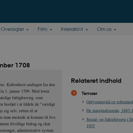
Oversigter
Film
Interaktivt
Om os
ember 1708
Relateret indhold
rne, København undtagen
fra den
fra 1. januar 1709. Med loven
Temaer
tslige fattigforsorg, som
Oplysningstid og reformpoli
 bestået i at tildele de "værdigt
De marginaliserede, 1683-
sig selv, retten til at
om man ønskede at komme til livs.
Social- og fattigforsorg i 
ennem frivillige bidrag og skat
1933
nstrenget, administrativt system