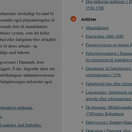
Den lutherske kulturarv i 
1536-1708
fineredes forskelligt fra land til
Artikler
herunder også plejeanbringelse af
ersende dem til manufakturer
Manufakturer
itiøst system, som det heller
Enevælden 1660-1849
hed eller fattigdom blev afskaffet.
Forsorgsvæsen og tiggeri f
t til deres arbejds- og
 følge med behovet.
Fattiglovgivningen i Danm
fra tiggertegn til grundlovss
ttigvæsenet i Danmark, hvor
Donationer til fattigforsorg
 tiggeri. F.eks. begyndte ideer om
reformationen i 1536
 befolkningens uddannelsesniveau
attigforsorgen indvarsler også
Fattighjælp lige efter refo
Løsgængere, fattighjælp o
arbejde efter reformationen
De husarme: Middelstandens
iøbenhavn undtagen.
1780'ernes København
n.
Fattigvæsen i Sønderjyllan
d saaledes skal forholdes.
Diakonien i Danmark efter 