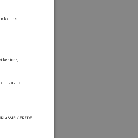
n kan ikke
lke sider,
det indhold,
UKLASSIFICEREDE