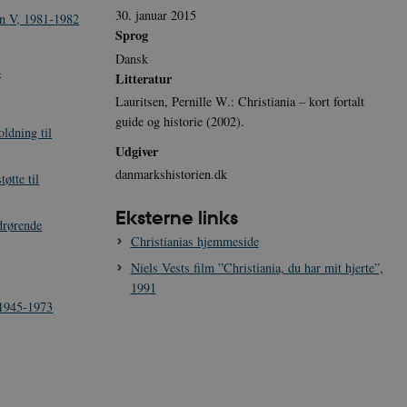
30. januar 2015
en V, 1981-1982
Sprog
Dansk
4
Litteratur
Lauritsen, Pernille W.: Christiania – kort fortalt
guide og historie (2002).
ldning til
Udgiver
danmarkshistorien.dk
øtte til
Eksterne links
edrørende
Christianias hjemmeside
Niels Vests film ”Christiania, du har mit hjerte”,
1991
 1945-1973