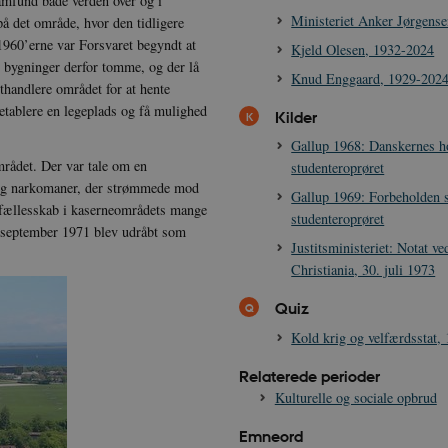
amfund både verden over og i
Ministeriet Anker Jørgens
å det område, hvor den tidligere
1960’erne var Forsvaret begyndt at
Kjeld Olesen, 1932-2024
e bygninger derfor tomme, og der lå
Knud Enggaard, 1929-202
othandlere området for at hente
etablere en legeplads og få mulighed
Kilder
Gallup 1968: Danskernes ho
mrådet. Der var tale om en
studenteroprøret
 og narkomaner, der strømmede mod
Gallup 1969: Forbeholden st
g fællesskab i kaserneområdets mange
studenteroprøret
. september 1971 blev udråbt som
Justitsministeriet: Notat v
Christiania, 30. juli 1973
Quiz
Kold krig og velfærdsstat,
Relaterede perioder
Kulturelle og sociale opbrud
Emneord