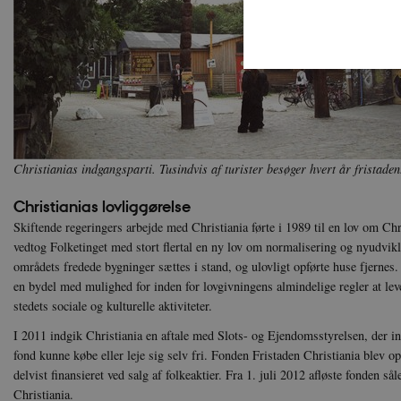
Nødvendige cookies hjælper
Hjemmesiden kan ikke funge
Christianias indgangsparti. Tusindvis af turister besøger hvert år fristade
Navn
U
Christianias lovliggørelse
be_typo_user
TY
.d
Skiftende regeringers arbejde med Christiania førte i 1989 til en lov om Chr
vedtog Folketinget med stort flertal en ny lov om normalisering og nyudvikli
sp_t
Sp
områdets fredede bygninger sættes i stand, og ulovligt opførte huse fjernes.
.s
en bydel med mulighed for inden for lovgivningens almindelige regler at lev
sp_landing
Sp
stedets sociale og kulturelle aktiviteter.
.s
I 2011 indgik Christiania en aftale med Slots- og Ejendomsstyrelsen, der in
JSESSIONID
Or
.n
fond kunne købe eller leje sig selv fri. Fonden Fristaden Christiania blev opr
delvist finansieret ved salg af folkeaktier. Fra 1. juli 2012 afløste fonden sål
CookieScriptConsent
Co
Christiania.
da