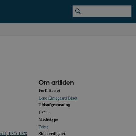
Om artiklen
Forfatter(e)
Lene Elmegaard Bladt
Tidsafgrænsning
1971 -
Medietype
Tekst
Sidst redigeret
n II, 1975-1978