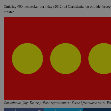
Omkring 900 mennesker bor i dag (2012) på Christiania, og området besøge
XSRF-TOKEN
da
turister.
__cf_bm
Cl
.v
Navn
Navn
Ud
Navn
D
cf_clearance
_cfuvid
Navn
Udbyde
VISITOR_INFO1_LIVE
Go
VISITOR_PRIVACY_METAD
.y
nmstat
Siteim
.danmar
NID
Go
.g
CloudFront-
.h5p.c
Key-Pair-Id
YSC
Go
_gid
Google
.y
.danmar
h5pcomsession
danmark
Christianias flag. De tre prikker repræsenterer i'erne i fristadens navn.
Fr
CloudFront-
.h5p.c
Signature