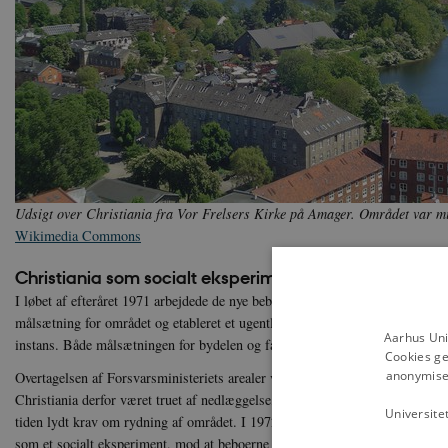
Udsigt over Christiania fra Vor Frelsers Kirke på Amager. Området var mil
Wikimedia Commons
Christiania som socialt eksperiment
I løbet af efteråret 1971 arbejdede de nye beboere på at gøre bygningerne be
målsætning for området og etableret et ugentligt fællesmøde, der kom til at
Aarhus Uni
instans. Både målsætningen for bydelen og fællesmødet som øverste instans
Cookies ge
anonymiser
Overtagelsen af Forsvarsministeriets arealer var fra begyndelsen ulovlig. G
Christiania derfor været truet af nedlæggelse, og både i Folketinget og i de
Universite
tiden lydt krav om rydning af området. I 1972 indgik regeringen og Christia
som et socialt eksperiment, mod at beboerne betalte for vand og el og i øvrig