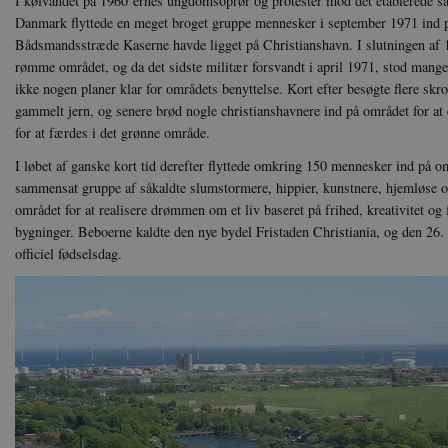
I kølvandet på 1960’ernes ungdomsoprør og protester mod det etablerede s
Danmark flyttede en meget broget gruppe mennesker i september 1971 ind p
Bådsmandsstræde Kaserne havde ligget på Christianshavn. I slutningen af 
rømme området, og da det sidste militær forsvandt i april 1971, stod mang
ikke nogen planer klar for områdets benyttelse. Kort efter besøgte flere skr
gammelt jern, og senere brød nogle christianshavnere ind på området for at 
for at færdes i det grønne område.
I løbet af ganske kort tid derefter flyttede omkring 150 mennesker ind på o
sammensat gruppe af såkaldte slumstormere, hippier, kunstnere, hjemløse
området for at realisere drømmen om et liv baseret på frihed, kreativitet o
bygninger. Beboerne kaldte den nye bydel Fristaden Christiania, og den 26
officiel fødselsdag.