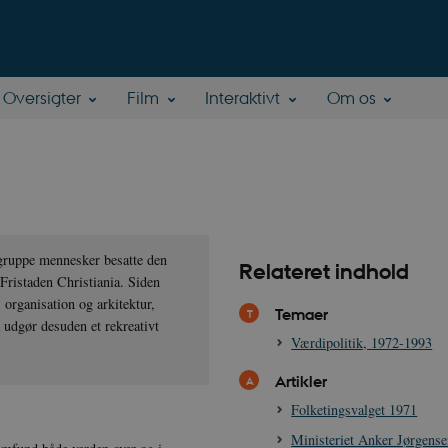
Oversigter
Film
Interaktivt
Om os
 gruppe mennesker besatte den
Relateret indhold
ristaden Christiania. Siden
organisation og arkitektur,
Temaer
 udgør desuden et rekreativt
Værdipolitik, 1972-1993
Artikler
Folketingsvalget 1971
Ministeriet Anker Jørgense