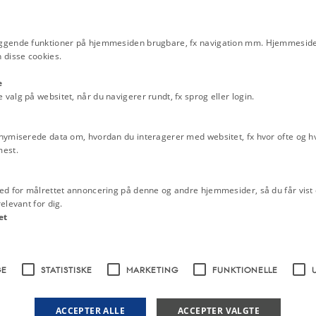
nterende københavnske kulturliv med
ristianitterne desuden ind i
ggende funktioner på hjemmesiden brugbare, fx navigation mm. Hjemmeside
 disse cookies.
liv. I løbet af 1980’erne skabte
e
bleret flere internationale kontakter
alg på websitet, når du navigerer rundt, fx sprog eller login.
anere i USA og en konference om
erter og anderledes musiktilbud.
nymiserede data om, hvordan du interagerer med websitet, fx hvor ofte og hvi
forhold mellem christianitterne og
mest.
ner. I perioder har rockergrupper
som en omfattende og åbenlys
ed for målrettet annoncering på denne og andre hjemmesider, så du får vist 
elevant for dig.
et
GE
STATISTISKE
MARKETING
FUNKTIONELLE
ACCEPTER ALLE
ACCEPTER VALGTE