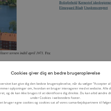
Boligforhold
Kernestof ideologiern
Elmegaard Bladt
Ungdomsoprøret
itært terræn indtil april 1971.
Fra:
Cookies giver dig en bedre brugeroplevelse
boelige, og der blev formuleret en
 fungere som Christianias øverste
versitet kan give dig den bedste brugeroplevelse, når du vælger ”Accepter all
 gælder stadig i dag.
mmer oplysninger om, hvordan en bruger interagerer med et website. Alle d
et, og de kan ikke bruges til at identificere dig direkte. Du kan altid ændre d
ennem hele sin historie har
under Cookies i webstedets footer.
n offentlige debat har der gennem
tet bruger egne cookies og cookies sat af vores samarbejdspartnere til følge
nia en aftale om at bevare bydelen
t overholdt landets love.