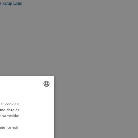
es kamp
Lene
ENGLISH
e” cookies.
ine data er
DANISH
it samtykke
nde formål: