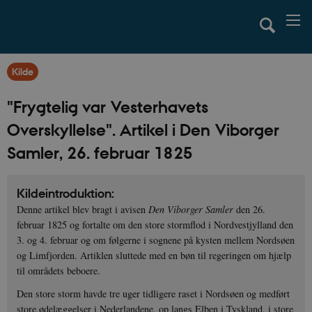
Kilde
"Frygtelig var Vesterhavets
Overskyllelse". Artikel i Den Viborger
Samler, 26. februar 1825
Kildeintroduktion:
Denne artikel blev bragt i avisen
Den Viborger Samler
den 26.
februar 1825 og fortalte om den store stormflod i Nordvestjylland den
3. og 4. februar og om følgerne i sognene på kysten mellem Nordsøen
og Limfjorden. Artiklen sluttede med en bøn til regeringen om hjælp
til områdets beboere.
Den store storm havde tre uger tidligere raset i Nordsøen og medført
store ødelæggelser i Nederlandene, op langs Elben i Tyskland, i store