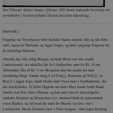
Den Viborger Samler bragte i februar 1825 denne indsendte beretning om
stormfloden i Nordvestjylland.
Du kan læse hele teksten
her
.
[Indsendt.]
Frygtelig var Vesterhavets Overskyllelse Natten mellem 3die og 4de Febr.
sidst, ogsaa for Harboøer og Agger Sogne; og høist sørgelige Følgerne for
de ulykkelige Beboere.
Allerede den 3die tidlig Morgen skyllede Havet over den smalle
Landstrimmel, der adskiller det fra Liimfjorden; men fra Kl. 10 om
Aftenenden 3die til Kl. 5 om Morgenen den 4de rasede det med
skrækkelig Magt. Vandet steeg 6 a 8 Fod
[1]
. Beboerne på Toft
[2]
, en
Bye
[3]
i Agger Sogn, fandt tilsidst intet Værn mere i Sandbankerne, der
alle henskylledes. Ei heller Digerne om deres Huse kunde holde Stand.
Vandet stod flere Alen i Husene, og kun med yderste Anstrængelse
reddedes Kreature og Menneskers Liv; derimod fløde de indstrandede
svære Bjelker, og Alt hvad der uden for Husene var løst, over i
Liimfjorden. Havde Stormen varet 1 Time længere, vilde ingen Redning