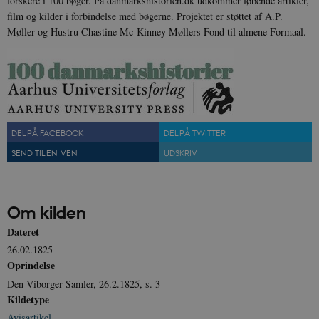
forskere i 100 bøger. På danmarkshistorien.dk udkommer løbende artikler,
film og kilder i forbindelse med bøgerne. Projektet er støttet af A.P.
Møller og Hustru Chastine Mc-Kinney Møllers Fond til almene Formaal.
sp_t
1 år
Spotify Inc.
.spotify.com
DEL PÅ FACEBOOK
DEL PÅ TWITTER
SEND TIL EN VEN
UDSKRIV
sp_landing
1 dag
Spotify Inc.
.spotify.com
Om kilden
Dateret
26.02.1825
Oprindelse
JSESSIONID
Session
Oracle Corporation
Den Viborger Samler, 26.2.1825, s. 3
.nr-data.net
Kildetype
Avisartikel