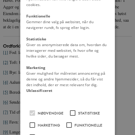
Havet. For at bjerge Livet, nødes Beboerne til at fløtte, men hvorhen? I
cookies.
Agger og Harboøer Sogne er intet Sted sikkert, og Evne til at kjøbe
Eiendom andetsteds have disse fattige Fiskere ikke. Dersom deres høist
Funktionelle
beklagelige Tilstand ikke er værdiges Regjeringens Opmærksomhed, saa
Gemmer dine valg på websitet, når du
at de i en fortrinlig Grad nyde understøttelse, vil alt Haab være ude.
navigerer rundt, fx sprog eller login.
Statistiske
Giver os anonymiserede data om, hvordan du
Ordforklaringer m.m.
interagerer med websitet, fx hvor ofte og
[1]
Fod: længdeenhed. En dansk fod måler 31,4 cm.
hvilke sider, du besøger mest.
[2]
Toft: beboelse på tangen syd for det nuværende Thyborøn.
Marketing
[3]
Bye: landsby.
Giver mulighed for målrettet annoncering på
denne og andre hjemmesider, så du får vist
[4]
Aalum: beboelse på tangen nord for Agger.
det indhold, der er mest relevant for dig.
Uklassificeret
[5]
Bereder: bearbejder, gøre klar til.
[6]
Sønderslaaede: ødelagte.
[7]
Tid efter Anden: en gang i mellem, på et tidspunkt.
NØDVENDIGE
STATISTISKE
[8]
Favn: længdemål. En dansk favn måler 1,88 meter (6 fod).
MARKETING
FUNKTIONELLE
[9]
Langer: Langerhuse, beboelse ved kysten syd for Limfjorden.