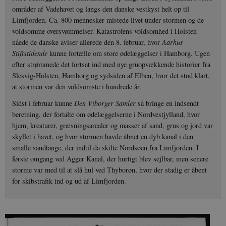
områder af Vadehavet og langs den danske vestkyst helt op til
Limfjorden. Ca. 800 mennesker mistede livet under stormen og de
voldsomme oversvømmelser. Katastrofens voldsomhed i Holsten
nåede de danske aviser allerede den 8. februar, hvor
Aarhus
Stiftstidende
kunne fortælle om store ødelæggelser i Hamborg. Ugen
efter strømmede det fortsat ind med nye gruopvækkende historier fra
Slesvig-Holsten, Hamborg og sydsiden af Elben, hvor det stod klart,
at stormen var den voldsomste i hundrede år.
Sidst i februar kunne
Den Viborger Samler
så bringe en indsendt
beretning, der fortalte om ødelæggelserne i Nordvestjylland, hvor
hjem, kreaturer, græsningsarealer og masser af sand, grus og jord var
skyllet i havet, og hvor stormen havde åbnet en dyb kanal i den
smalle sandtange, der indtil da skilte Nordsøen fra Limfjorden. I
første omgang ved Agger Kanal, der hurtigt blev sejlbar, men senere
storme var med til at slå hul ved Thyborøn, hvor der stadig er åbent
for skibstrafik ind og ud af Limfjorden.