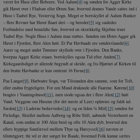
været for Huse eller Beboere. Ved Aalum
[4]
og sønden for Agger Kirke
gik Havet over i Fladsøe eller Ørum Søe, hvorved dennes Vande sattes ind i
Huse i Taabel Bye, Vestervig Sogn. Meget er bortskyllet af Aalum Banker
– flere Revner har Havet flaaet deri – og bereder
[5]
sig saaledes
Forbindelse med bemeldte Søe, hvorved en skrækkelig Skjebne truer
Taabel Bye. Nogle Huse i Aalum maa støttes. Sønden om Øster-Agger gik
Havet i Fjorden, flere Alen høit. Et Par Havbaade ere sønderslaaede
[6]
.
Aarer og meget andet Tømmer skyllede over i Fjorden. Den Banke,
hvorpaa Agger Kirke staaer, bortskylles ogsaa Tid efter Anden
[7]
.
Kirkegaardsdiget er allerede begyndt at skride, og fra Hjørnet af Kirken til
den bratte Havbanke er kun omtrent 16 Favne
[8]
.
Paa Langer
[9]
, Harboøre Sogn, var Tilstanden den samme, som for Toft,
eller endnu frygteligere. For een Mand druknede alle Faarene. Kørene
[10]
bragtes i Vaaningshuset
[11]
, men stode ogsaa der i flere Alen
[12]
høit
Vand. Væggene om Husene (for det meste af Leer) opløstes og faldt ud.
Sæden
[13]
i Laderne bedærvedes
[14]
; og en liden ¼ Miil
[15]
sønden for
Pæledige, Skiellet mellem Aalborg og Ribe Stift, aabnede Vesterhavet en
Kanal, som endnu er 100 Alen bred og ofte 10 Alen dyb, hvorved den
ellers hyppige Samfærsel mellem Thye og Harsyssel
[16]
næsten er
tilintetgjort; thi vel er der sørget for Baade, hvormed Folk kunne sættes