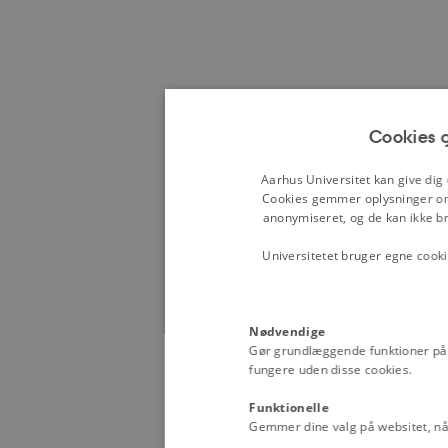
Cookies g
Aarhus Universitet kan give dig
Cookies gemmer oplysninger om,
anonymiseret, og de kan ikke bru
Universitetet bruger egne cooki
Nødvendige
Gør grundlæggende funktioner på
fungere uden disse cookies.
Funktionelle
Gemmer dine valg på websitet, når 