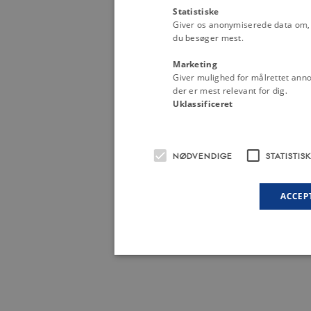
Statistiske
Giver os anonymiserede data om, h
du besøger mest.
Marketing
Giver mulighed for målrettet anno
der er mest relevant for dig.
Uklassificeret
NØDVENDIGE
STATISTIS
ACCEP
Nødvendige
Stat
Nødvendige cookies hjælper med at gøre hjemme