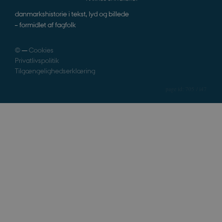
danmarkshistorie i tekst, lyd og billede
– formidlet af fagfolk
©
—
Cookies
Privatlivspolitik
Tilgængelighedserklæring
705 / i47