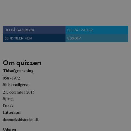
DEL PÅ FACEBOOK
DEL PÅ TWITTER
SEND TIL EN VEN
UDSKRIV
Om quizzen
Tidsafgrænsning
958 -1972
Sidst redigeret
21. december 2015
Sprog
Dansk
Litteratur
danmarkshistorien.dk
Udgiver