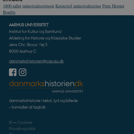
Nødvendige cookies hjælper med at gøre
1800-tallet
industrialiseringen
Kernestof industrialisering
Peter Hegner
hjemmesiden brugbar ved at aktivere nogle
Bonfils
grundlæggende funktioner som navigation mm.
Hjemmesiden kan ikke fungerer uden disse
cookies.
AARHUS UNIVERSITET
Institut for Kultur og Samfund
Navn
Udbyder / Domæne
Udløb
Afdeling for Historie og Klassiske Studier
be_typo_user
Session
TYPO3 Association
Jens Chr. Skous Vej 5
.danmarkshistorien.dk
8000 Aarhus C
danmarkshistorien@cas.au.dk
sp_t
1 år
Spotify Inc.
.spotify.com
danmarkshistorie i tekst, lyd og billede
– formidlet af fagfolk
©
—
Cookies
sp_landing
1 dag
Spotify Inc.
Privatlivspolitik
.spotify.com