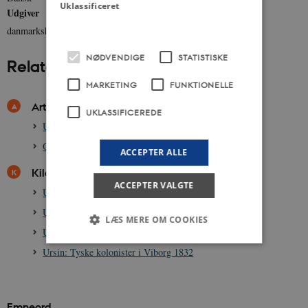
Uklassificeret
Udgiver
danmarkshistorien.dk
NØDVENDIGE
STATISTISKE
Relateret indhold
MARKETING
FUNKTIONELLE
Artikler
UKLASSIFICEREDE
Udenrigshandel før 1848
Ole Rømer, 1644-1710
ACCEPTER ALLE
Kilder
ACCEPTER VALGTE
Ursin: Fremstilling af brændevin i Randers 1832
Ursin: Natmænd ved Skive 1832
LÆS MERE OM COOKIES
Ursin: Tvangsarbejde i Odense 1833
Ursin: Tyske kolonister i Viborg 1832
Nødvendige
Statistiske
Marketing
Funktionelle
Uklassificerede
Emneord