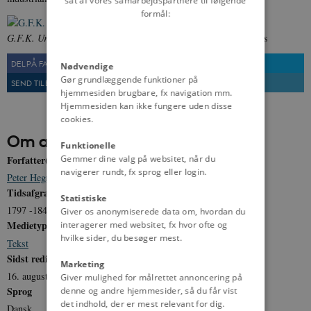
sat af vores samarbejdspartnere til følgende
formål:
G.F.K. Ursin malet af Carl Simonsen.
Fra: Wikimedia Commons
DEL PÅ FACEBOOK
DEL PÅ TWITTER
Nødvendige
Gør grundlæggende funktioner på
SEND TIL EN VEN
UDSKRIV
hjemmesiden brugbare, fx navigation mm.
Hjemmesiden kan ikke fungere uden disse
cookies.
Om artiklen
Funktionelle
Gemmer dine valg på websitet, når du
Forfatter(e)
navigerer rundt, fx sprog eller login.
Peter Hegner Bonfils
Tidsafgrænsning
Statistiske
1797 -1849
Giver os anonymiserede data om, hvordan du
Medietype
interagerer med websitet, fx hvor ofte og
hvilke sider, du besøger mest.
Tekst
Sidst redigeret
Marketing
16. august 2011
Giver mulighed for målrettet annoncering på
Sprog
denne og andre hjemmesider, så du får vist
det indhold, der er mest relevant for dig.
Dansk