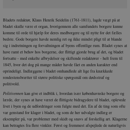
Bladets redaktør, Klaus Henrik Seidelin (1761-1811), lagde vægt på at
bladet skulle være et organ, hvorigennem alle samfundets borgere kunne
komme til orde til hjælp for deres medborgere og til nytte for det fælles
bedste. Gode borgere havde nemlig ret og ikke mindst pligt til at blande
sig i indretningen og forvaltningen af byens offentlige rum. Bladet synes at
have ramt et behov hos borgerne, der flittigt gjorde brug af det, og bladet
fortsatte - med enkelte afbrydelser og skiftende redaktører - helt frem til
1845, hvor det dog på mange måder havde fået en anden karakter end
oprindeligt. Indlæggene i bladet omhandlede alt lige fra knækkede
rendestensbrætter til større politiske spørgsmål om dødsstraf og
politivold.
Politivennen
kan give et indblik i, hvordan især københavnske borgere og
lærde, der synes at have været de flittigste bidragydere til bladet, oplevede
livet i byen og de udfordringer som fulgte med det. En af de ting som ofte
var genstand for klager i bladet, og som de her udvalgte indlæg er
eksempler på, var problemer med skidt og snavs af forskellig art. Klagerne
kan betragtes fra flere vinkler. Først og fremmest afspejlede de naturligvis