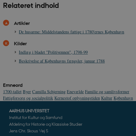
Relateret indhold
Navn
Udbyder / Domæne
Udløb
be_typo_user
Session
TYPO3 Association
.danmarkshistorien.dk
Artikler
De husarme: Middelstandens fattige i 1780'ernes København
Kilder
Indlæg i bladet "Politivennen", 1798-99
Beskrivelse af Københavns fængsler, januar 1788
sp_t
1 år
Spotify Inc.
.spotify.com
Emneord
1700-tallet
Byer
Camilla Schjerning
Enevælde
Familie og samlivsformer
Fattigforsorg og socialpolitik
Kernestof oplysningstiden
Kultur
København
sp_landing
1 dag
Spotify Inc.
.spotify.com
AARHUS UNIVERSITET
Institut for Kultur og Samfund
Afdeling for Historie og Klassiske Studier
Jens Chr. Skous Vej 5