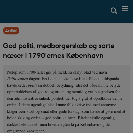
Artikel
God politi, medborgerskab og sarte
næser i 1790'ernes København
Netop som 1700-tallet gik på hæld, så et nyt blad ved navn
Politivennen
dagens lys i den danske hovedstad. På dette tidspunkt
havde ordet
politi
en dobbelt betydning, idet det både kunne betyde
opretholdelsen af god ro og orden, og samtidig var betegnelsen for
den administrative enhed, politiet, der tog sig af at opretholde denne
orden. I dette ugentlige blad kunne folk skrive ind med anonyme
klager over stort og småt eller gode forslag, som havde at gøre med at
holde skik og orden – god politi - i byen. Bladet skulle egentlig
dække hele landet, men hovedvægten lå på København og de
omgivende købstæder.