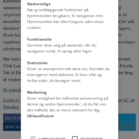
København, som efterfølgende spreder sig til gaderne og fører til
Nødvendige
sammenstød mellem byens befolkning og byens vægterkorps. En af
Gør grundlæggende funktioner på
vægternes hovedopgaver var at holde ro og orden i nattelivet. Den 14.
hjemmesiden brugbare, fx navigation mm.
november 2021 fremlagde den danske regering sit udspil ”tryghed for alle
Hjemmesiden kan ikke fungere uden disse
cookies.
danskere”, som ved 12 konkrete tiltag bl.a. skal gøre nattelivet tryggere.
Hvem besidder retten til at regulere nattelivet, kan det overhovedet
Funktionelle
reguleres, og hvad skete der, da vægterne forsøgte sig den skæbnesvangre
Gemmer dine valg på websitet, når du
efterårsaften i 1781?
navigerer rundt, fx sprog eller login.
Hør med når professor ved SAXO-instituttet på Københavns Universitet,
Statistiske
Ulrik Langen, fortæller historien om Vægterkorpset. Vært: Jacob Frische.
Giver os anonymiserede data om, hvordan du
Tak til Ebeltofts Vægterlaug og Bjørn Helmer fra Ebeltoftnet.dk for brug
interagerer med websitet, fx hvor ofte og
af vægtersangen.
hvilke sider, du besøger mest.
Se transskription af episoden her.
Marketing
Giver mulighed for målrettet annoncering på
Listen to "E4. Tryghed i nattelivet med morgenstjerner og stokkeprygl" on
denne og andre hjemmesider, så du får vist
Spreaker.
det indhold, der er mest relevant for dig.
Uklassificeret
DEL PÅ FACEBOOK
DEL PÅ TWITTER
SEND TIL EN VEN
UDSKRIV