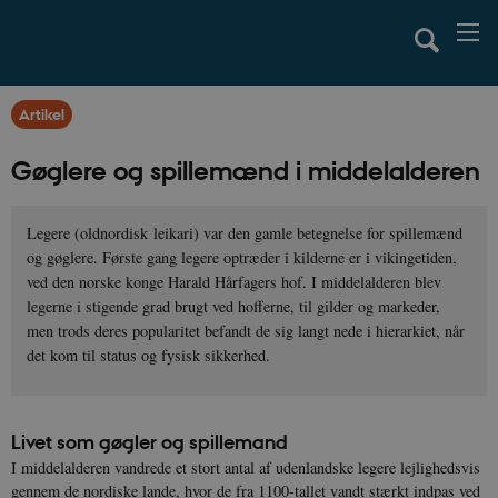
Artikel
Gøglere og spillemænd i middelalderen
Legere (oldnordisk leikari) var den gamle betegnelse for spillemænd
og gøglere. Første gang legere optræder i kilderne er i vikingetiden,
ved den norske konge Harald Hårfagers hof. I middelalderen blev
legerne i stigende grad brugt ved hofferne, til gilder og markeder,
men trods deres popularitet befandt de sig langt nede i hierarkiet, når
det kom til status og fysisk sikkerhed.
Livet som gøgler og spillemand
I middelalderen vandrede et stort antal af udenlandske legere lejlighedsvis
gennem de nordiske lande, hvor de fra 1100-tallet vandt stærkt indpas ved