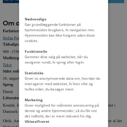
Nødvendige
Om artiklen
Gør grundlæggende funktioner på
hjemmesiden brugbare, fx navigation mm.
Forfatter(e)
Hjemmesiden kan ikke fungere uden disse
Stefan Pajung
cookies.
Tidsafgrænsning
900 -1536
Funktionelle
Gemmer dine valg på websitet, når du
Medietype
navigerer rundt, fx sprog eller login.
Tekst
Sidst redigeret
Statistiske
16. august 2011
Giver os anonymiserede data om, hvordan du
interagerer med websitet, fx hvor ofte og
Sprog
hvilke sider, du besøger mest.
Dansk
Litteratur
Marketing
Koudal, Jens Henrik: For borgere og bønder. Stadsmusikantvæsenet i
Giver mulighed for målrettet annoncering på
denne og andre hjemmesider, så du får vist
Danmark ca. 1660-1800 (2000).
det indhold, der er mest relevant for dig.
Olrik, Axel: Middelalderens vandrende Spillemænd, i Smaaskrifter af det
Uklassificeret
filologiske Samfund (1886).