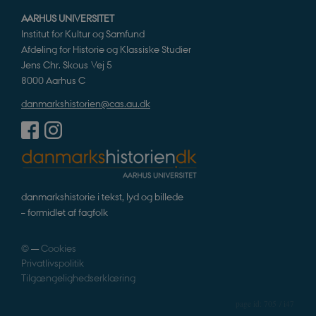
grundlæggende funktioner som navigation mm.
AARHUS UNIVERSITET
Hjemmesiden kan ikke fungerer uden disse
Institut for Kultur og Samfund
cookies.
Afdeling for Historie og Klassiske Studier
Navn
Udbyder / Domæne
Udløb
Jens Chr. Skous Vej 5
be_typo_user
Session
TYPO3 Association
8000 Aarhus C
.danmarkshistorien.dk
danmarkshistorien@cas.au.dk
sp_t
1 år
Spotify Inc.
.spotify.com
danmarkshistorie i tekst, lyd og billede
– formidlet af fagfolk
©
—
Cookies
Privatlivspolitik
sp_landing
1 dag
Spotify Inc.
Tilgængelighedserklæring
.spotify.com
705 / i47