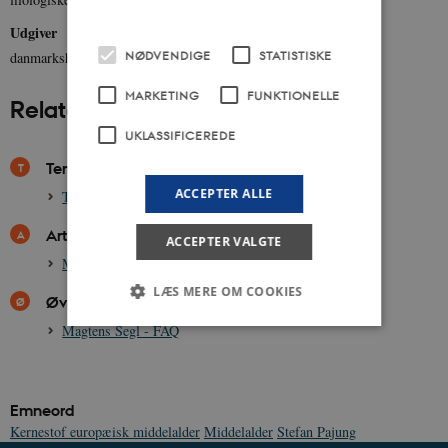
Udgiver
NØDVENDIGE
STATISTISKE
danmarkshistorien.dk
MARKETING
FUNKTIONELLE
Relateret indhold
UKLASSIFICEREDE
Temaer
ACCEPTER ALLE
Tema om Magtens Segl, 1458
Artikler
ACCEPTER VALGTE
Musikliv i Sønderjylland
LÆS MERE OM COOKIES
Øvrige
Magtens Segl - FAQ
Nødvendige
Statistiske
Marketing
Funktionelle
Uklassificerede
Emneord
Kernestof europæisk middelalder
Middelalder
Stefan Pajung
Nødvendige cookies hjælper med at gøre
hjemmesiden brugbar ved at aktivere nogle