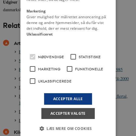
Udgiver
danmarkshistorien.dk
Marketing
Giver mulighed for målrettet annoncering på
denne og andre hjemmesider, så du får vist
Relateret indhold
det indhold, der er mest relevant for dig.
Uklassificeret
Artikler
Bodil Koch, 1903-1972
NØDVENDIGE
STATISTISKE
Socialistisk Folkeparti (SF) 1959-
MARKETING
FUNKTIONELLE
Rødstrømperne og den nye kvindebevægelse, ca. 1970-1985
Organisationen til Oplysning om Atomkraft (OOA), 1974-2000
UKLASSIFICEREDE
Dansk miljøpolitik, 1970-1993
Fodnotepolitikken og det alternative sikkerhedspolitiske flertal,
ACCEPTER ALLE
1982-1988
Den danske elsektor frem til 1996
ACCEPTER VALGTE
Lesbisk Bevægelse 1974 til ca. 1985
LÆS MERE OM COOKIES
Kilder