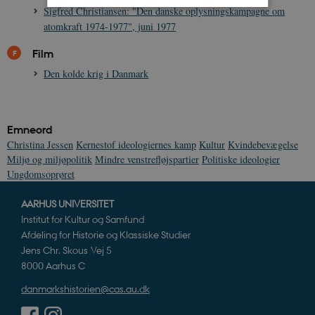
Sigfred Christiansen: "Den danske oplysningskampagne om
atomkraft 1974-1977", juni 1977
Nødvendige
Statistiske
Marketing
Film
Funktionelle
Uklassificerede
Den kolde krig i Danmark
Nødvendige cookies hjælper med at gøre
hjemmesiden brugbar ved at aktivere nogle
grundlæggende funktioner som navigation mm.
Hjemmesiden kan ikke fungerer uden disse
cookies.
Emneord
Christina Jessen
Kernestof ideologiernes kamp
Kultur
Kvindebevægelse
Navn
Udbyder / Domæne
Udløb
Miljø og miljøpolitik
Mindre venstrefløjspartier
Politiske ideologier
be_typo_user
Session
TYPO3 Association
Ungdomsoprøret
.danmarkshistorien.dk
AARHUS UNIVERSITET
Institut for Kultur og Samfund
Afdeling for Historie og Klassiske Studier
Jens Chr. Skous Vej 5
8000 Aarhus C
sp_t
1 år
Spotify Inc.
.spotify.com
danmarkshistorien@cas.au.dk