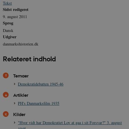
vuid
1 år 1
D
Vimeo.com Inc.
Tekst
måned
V
.vimeo.com
Sidst redigeret
p
9. august 2011
CloudFront-
.h5p.com
Session
A
Region
Sprog
Dansk
CloudFront-
.h5p.com
Session
A
Policy
Udgiver
_ga_7J1SYH77RJ
.danmarkshistorien.dk
1 år 1
G
danmarkshistorien.dk
måned
_ga
1 år 1
D
Google LLC
Relateret indhold
måned
k
.danmarkshistorien.dk
U
s
i
Temaer
a
a
c
Demokratidebatten 1945-46
s
b
Artikler
e
n
PH's Danmarksfilm 1935
i
i
s
Kilder
s
b
"Hvor vidt har Demokratiet Lov at gaa i sit Forsvar?" 3. august
s
k
1945