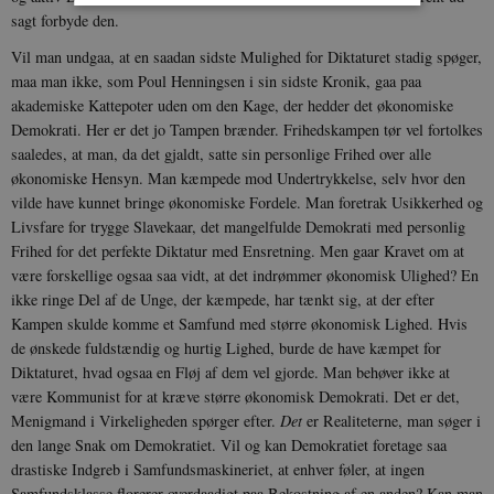
sagt forbyde den.
Nødvendige
Statistiske
Marketing
Vil man undgaa, at en saadan sidste Mulighed for Diktaturet stadig spøger,
maa man ikke, som Poul Henningsen i sin sidste Kronik, gaa paa
Funktionelle
Uklassificerede
akademiske Kattepoter uden om den Kage, der hedder det økonomiske
Nødvendige cookies hjælper med at gøre
Demokrati. Her er det jo Tampen brænder. Frihedskampen tør vel fortolkes
hjemmesiden brugbar ved at aktivere nogle
saaledes, at man, da det gjaldt, satte sin personlige Frihed over alle
grundlæggende funktioner som navigation mm.
Hjemmesiden kan ikke fungerer uden disse
økonomiske Hensyn. Man kæmpede mod Undertrykkelse, selv hvor den
cookies.
vilde have kunnet bringe økonomiske Fordele. Man foretrak Usikkerhed og
Livsfare for trygge Slavekaar, det mangelfulde Demokrati med personlig
Navn
Udbyder / Domæne
Udløb
Frihed for det perfekte Diktatur med Ensretning. Men gaar Kravet om at
be_typo_user
Session
TYPO3 Association
være forskellige ogsaa saa vidt, at det indrømmer økonomisk Ulighed? En
.danmarkshistorien.dk
ikke ringe Del af de Unge, der kæmpede, har tænkt sig, at der efter
Kampen skulde komme et Samfund med større økonomisk Lighed. Hvis
de ønskede fuldstændig og hurtig Lighed, burde de have kæmpet for
Diktaturet, hvad ogsaa en Fløj af dem vel gjorde. Man behøver ikke at
være Kommunist for at kræve større økonomisk Demokrati. Det er det,
Menigmand i Virkeligheden spørger efter.
Det
er Realiteterne, man søger i
sp_t
1 år
Spotify Inc.
den lange Snak om Demokratiet. Vil og kan Demokratiet foretage saa
.spotify.com
drastiske Indgreb i Samfundsmaskineriet, at enhver føler, at ingen
Samfundsklasse florerer overdaadigt paa Bekostning af en anden? Kan man