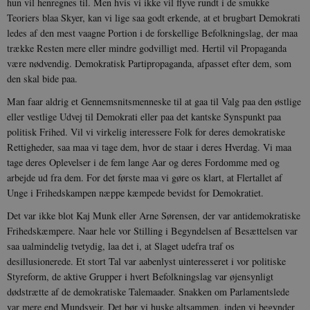
hun vil henregnes til. Men hvis vi ikke vil flyve rundt i de smukke
Teoriers blaa Skyer, kan vi lige saa godt erkende, at et brugbart Demokrati
ledes af den mest vaagne Portion i de forskellige Befolkningslag, der maa
trække Resten mere eller mindre godvilligt med. Hertil vil Propaganda
være nødvendig. Demokratisk Partipropaganda, afpasset efter dem, som
den skal bide paa.
Man faar aldrig et Gennemsnitsmenneske til at gaa til Valg paa den østlige
eller vestlige Udvej til Demokrati eller paa det kantske Synspunkt paa
politisk Frihed. Vil vi virkelig interessere Folk for deres demokratiske
Rettigheder, saa maa vi tage dem, hvor de staar i deres Hverdag. Vi maa
tage deres Oplevelser i de fem lange Aar og deres Fordomme med og
arbejde ud fra dem. For det første maa vi gøre os klart, at Flertallet af
Unge i Frihedskampen næppe kæmpede bevidst for Demokratiet.
Det var ikke blot Kaj Munk eller Arne Sørensen, der var antidemokratiske
Frihedskæmpere. Naar hele vor Stilling i Begyndelsen af Besættelsen var
saa ualmindelig tvetydig, laa det i, at Slaget udefra traf os
desillusionerede. Et stort Tal var aabenlyst uinteresseret i vor politiske
Styreform, de aktive Grupper i hvert Befolkningslag var øjensynligt
dødstrætte af de demokratiske Talemaader. Snakken om Parlamentslede
var mere end Mundsvejr. Det bør vi huske altsammen, inden vi begynder