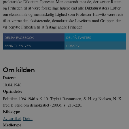
proletariske Diktaturs Tjeneste. Men omvendt maa de, der sætter Retten
.podbean.com
måneder
indstilles af 
.youtube.com
nmstat
1 år 1
D
Siteimprove A/S
og Friheden til at være forskellige højere end alle Diktaturstaters Løfter
for at holde s
VISITOR_PRIVACY_METADATA
6
YouTube
måned
S
.danmarkshistorien.dk
brugerpræfer
måneder
.youtube.com
r
om økonomisk og menneskelig Lighed som Professor Hurwitz være rede
for Youtube-
d
videoer, der e
til at værne den eksisterende, demokratiske Leveform mod Grupper, der
a
indlejret i
h
vil benytte Friheden til at fratage andre Friheden.
websteder; d
b
også afgøre,
h
webstedsbes
t
DEL PÅ FACEBOOK
DEL PÅ TWITTER
bruger den ny
gamle version
CloudFront-
.h5p.com
Session
A
SEND TIL EN VEN
UDSKRIV
Youtube-
Key-Pair-Id
grænsefladen
_gid
1 dag
D
Google LLC
NID
6
Denne cooki
Google LLC
k
.danmarkshistorien.dk
måneder
indstilles af
.google.com
U
Om kilden
3 dage
DoubleClick 
D
ejes af Google
e
at hjælpe med
Dateret
f
oprette en pro
i
10.04.1946
dine interess
t
vise dig relev
D
Oprindelse
annoncer på 
o
websteder.
v
Politiken 10/4 1946 s. 9-10. Trykt i Rasmussen, S. H. og Nielsen, N. K.
s
(red.): Strid om demokratiet (2003), s. 213-220.
YSC
Session
Denne cooki
Google LLC
indstilles af
.youtube.com
h5pcomsession
danmarkshistoriendk.h5p.com
1 dag
A
Kildetype
YouTube til a
visninger af
Avisartikel
,
Debat
CloudFront-
.h5p.com
Session
A
indlejrede vi
Signature
Medietype