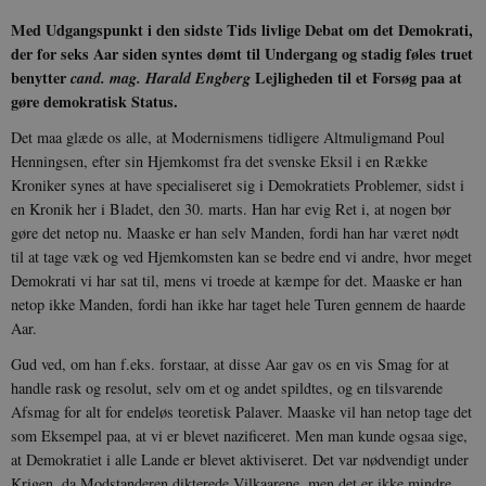
Med Udgangspunkt i den sidste Tids livlige Debat om det Demokrati,
der for seks Aar siden syntes dømt til Undergang og stadig føles truet
benytter
Lejligheden til et Forsøg paa at
cand. mag. Harald Engberg
gøre demokratisk Status.
Det maa glæde os alle, at Modernismens tidligere Altmuligmand Poul
Henningsen, efter sin Hjemkomst fra det svenske Eksil i en Række
Kroniker synes at have specialiseret sig i Demokratiets Problemer, sidst i
en Kronik her i Bladet, den 30. marts. Han har evig Ret i, at nogen bør
gøre det netop nu. Maaske er han selv Manden, fordi han har været nødt
til at tage væk og ved Hjemkomsten kan se bedre end vi andre, hvor meget
Demokrati vi har sat til, mens vi troede at kæmpe for det. Maaske er han
netop ikke Manden, fordi han ikke har taget hele Turen gennem de haarde
Aar.
Gud ved, om han f.eks. forstaar, at disse Aar gav os en vis Smag for at
handle rask og resolut, selv om et og andet spildtes, og en tilsvarende
Afsmag for alt for endeløs teoretisk Palaver. Maaske vil han netop tage det
som Eksempel paa, at vi er blevet nazificeret. Men man kunde ogsaa sige,
at Demokratiet i alle Lande er blevet aktiviseret. Det var nødvendigt under
Krigen, da Modstanderen dikterede Vilkaarene, men det er ikke mindre