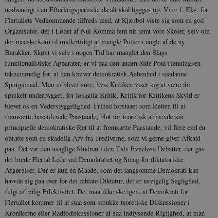
nødvendigt i en Efterkrigsperiode, da alt skal bygges op. Vi er f. Eks. for
Flertallets Vedkommende tilfreds med, at Kjærbøl viste sig som en god
Organisator, der i Løbet af Nul Komma fem fik tømt vore Skoler, selv om
der maaske kom til midlertidigt at mangle Potter i nogle af de ny
Barakker. Skønt vi selv i nogen Tid har manglet den Slags
funktionalistiske Apparater, er vi paa den anden Side Poul Henningsen
taknemmelig for, at han kræver demokratisk Aabenhed i saadanne
Spørgsmaal. Men vi bliver sure, hvis Kritiken viser sig at være for
spinkelt underbygget, for løsagtig Kritik, Kritik for Kritikens Skyld er
blevet os en Vederstyggelighed. Frihed forstaaet som Retten til at
fremsætte hasarderede Paastande, blot for teoretisk at hævde sin
principielle demokratiske Ret til at fremsætte Paastande, vil flere end én
opfatte som en skadelig Arv fra Trediverne, som vi gerne giver Afkald
paa. Det var den usaglige Sludren i den Tids Evneløse Debatter, der gav
det brede Flertal Lede ved Demokratiet og Smag for diktatoriske
Afgørelser. Der er kun én Maade, som det langsomme Demokrati kan
hævde sig paa over for det rabiate Diktatur, det er usvigelig Saglighed,
fulgt af rolig Effektivitet. Det maa ikke ske igen, at Demokrati for
Flertallet kommer til at staa som smukke teoretiske Diskussioner i
Kronikerne eller Radiodiskussioner af saa indlysende Rigtighed, at man