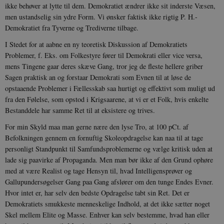
ikke behøver at lytte til dem. Demokratiet ændrer ikke sit inderste Væsen,
men ustandselig sin ydre Form. Vi ønsker faktisk ikke rigtig P. H.-
Demokratiet fra Tyverne og Trediverne tilbage.
I Stedet for at aabne en ny teoretisk Diskussion af Demokratiets
Problemer, f. Eks. om Folkestyre fører til Demokrati eller vice versa,
mens Tingene gaar deres skæve Gang, tror jeg de fleste hellere griber
Sagen praktisk an og forstaar Demokrati som Evnen til at løse de
opstaaende Problemer i Fællesskab saa hurtigt og effektivt som muligt ud
fra den Følelse, som opstod i Krigsaarene, at vi er et Folk, hvis enkelte
Bestanddele har samme Ret til at eksistere og trives.
For min Skyld maa man gerne nære den lyse Tro, at 100 pCt. af
Befolkningen gennem en fornuftig Skoleopdragelse kan naa til at tage
personligt Standpunkt til Samfundsproblemerne og vælge kritisk uden at
lade sig paavirke af Propaganda. Men man bør ikke af den Grund ophøre
med at være Realist og tage Hensyn til, hvad Intelligensprøver og
Gallupundersøgelser Gang paa Gang afslører om den tunge Endes Evner.
Hvor intet er, har selv den bedste Opdragelse tabt sin Ret. Det er
Demokratiets smukkeste menneskelige Indhold, at det ikke sætter noget
Skel mellem Elite og Masse. Enhver kan selv bestemme, hvad han eller