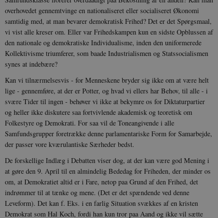
overhovedet gennemtvinge en nationaliseret eller socialiseret Økonomi
samtidig med, at man bevarer demokratisk Frihed? Det er det Spørgsmaal,
vi vist alle kreser om. Eller var Frihedskampen kun en sidste Opblussen af
sp_landing
1 dag
Spotify Inc.
.spotify.com
den nationale og demokratiske Individualisme, inden den uniformerede
Kollektivisme triumferer, som baade Industrialismen og Statssocialismen
synes at indebære?
Kan vi tilnærmelsesvis - for Menneskene bryder sig ikke om at være helt
lige - gennemføre, at der er Potter, og hvad vi ellers har Behov, til alle - i
JSESSIONID
Session
Oracle Corporation
svære Tider til ingen - behøver vi ikke at bekymre os for Diktaturpartier
.nr-data.net
og heller ikke diskutere saa fortvivlende akademisk og teoretisk om
Folkestyre og Demokrati. For saa vil de Toneangivende i alle
Samfundsgrupper foretrække denne parlamentariske Form for Samarbejde,
der passer vore kværulantiske Særheder bedst.
De forskellige Indlæg i Debatten viser dog, at der kan være god Mening i
CookieScriptConsent
1 år
CookieScript
at gøre den 9. April til en almindelig Bededag for Friheden, der minder os
danmarkshistorien.dk
om, at Demokratiet altid er i Fare, netop paa Grund af den Frihed, det
indrømmer til at tænke og mene. (Det er det spændende ved denne
Leveform). Det kan f. Eks. i en farlig Situation svækkes af en kristen
Demokrat som Hal Koch, fordi han kun tror paa Aand og ikke vil sætte