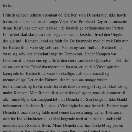
forfra.
Frihedskampen udløste spontant de Kræfter, som Demokratiet ikke havde
formaaet at spænde for sin tunge Vogn. Vort Problem i Dag er at omsætte
denne Kraft, saa den kan trække i de forskellige parlamentariske Partier.
For at det skal ske, maa man begynde med at fastslaa, hvad den Ungdom,
der gik ind i Kampen, stod og faldt for. De kæmpede mod et tysk Diktatur
for Retten til at være sig selv som Nation og som Individ. Retten til at
være sig selv, det er endnu langt fra Demokrati. Under Kampen var
Følelsen af at være ens og ville ét den store samlende Oplevelse. - Det, der
er saa svært for Frihedskæmperne at forstaa, er, at de i Virkeligheden
kæmpede for Retten til at være forskellige, nationalt, socialt og
menneskeligt. Det er det Faktum, der nu paa saa mange virker
forstemmende og forvirrende, fordi de ikke havde gjort sig det klart før og
under Kampen. Men Retten til at være forskellige er, naar alt kommer til
alt, i mine Øjne Kardinalpunktet i alt Demokrati. Saa længe vi ikke blankt
indrømmer alle denne Ret, er vi i Virkeligheden nazificerede. Enhver ægte
Demokrat maa staa og falde med denne Læresætning, det er Tolerancen
over for Individualiteterne, vi skal begynde med at indbanke, undskyld
inddiskutere i Skolens Børn. Mens Demokratiet har forslæbt sig paa en
misforstaaet Fortolkning af den skønne Parole om Lighed, har i