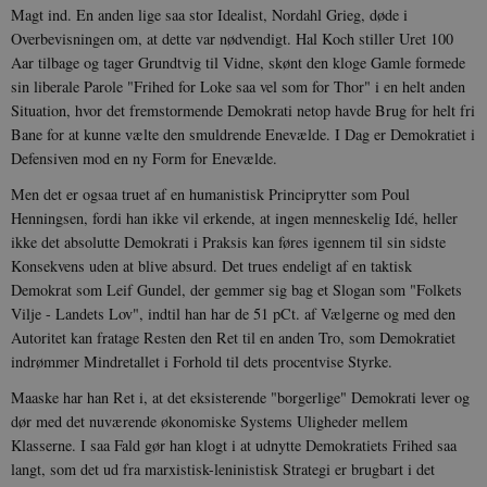
Magt ind. En anden lige saa stor Idealist, Nordahl Grieg, døde i
Overbevisningen om, at dette var nødvendigt. Hal Koch stiller Uret 100
Aar tilbage og tager Grundtvig til Vidne, skønt den kloge Gamle formede
XSRF-TOKEN
danmarkshistoriendk.h5p.com
1 dag
sin liberale Parole "Frihed for Loke saa vel som for Thor" i en helt anden
Situation, hvor det fremstormende Demokrati netop havde Brug for helt fri
Bane for at kunne vælte den smuldrende Enevælde. I Dag er Demokratiet i
Defensiven mod en ny Form for Enevælde.
Men det er ogsaa truet af en humanistisk Principrytter som Poul
__cf_bm
30
Cloudflare Inc.
minutte
Henningsen, fordi han ikke vil erkende, at ingen menneskelig Idé, heller
.vimeo.com
ikke det absolutte Demokrati i Praksis kan føres igennem til sin sidste
Konsekvens uden at blive absurd. Det trues endeligt af en taktisk
Demokrat som Leif Gundel, der gemmer sig bag et Slogan som "Folkets
Vilje - Landets Lov", indtil han har de 51 pCt. af Vælgerne og med den
Autoritet kan fratage Resten den Ret til en anden Tro, som Demokratiet
indrømmer Mindretallet i Forhold til dets procentvise Styrke.
Maaske har han Ret i, at det eksisterende "borgerlige" Demokrati lever og
dør med det nuværende økonomiske Systems Uligheder mellem
Udbyder /
Navn
Udløb
Beskrivelse
Domæne
Udbyder /
Udbyder /
Klasserne. I saa Fald gør han klogt i at udnytte Demokratiets Frihed saa
Navn
Navn
Udløb
Udløb
Beskrivelse
Besk
Domæne
Domæne
langt, som det ud fra marxistisk-leninistisk Strategi er brugbart i det
cf_clearance
1 år
Podbean
Cloudflare,
Navn
Udbyder / Domæne
Udløb
B
VISITOR_INFO1_LIVE
_cfuvid
Inc.
.vimeo.com
6
Session
Denne cooki
Google LLC