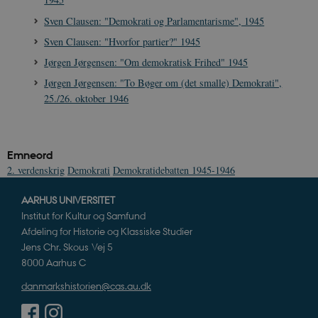
a
h
Sven Clausen: "Demokrati og Parlamentarisme", 1945
CloudFront-
.h5p.com
Session
A
Sven Clausen: "Hvorfor partier?" 1945
Created-At
Jørgen Jørgensen: "Om demokratisk Frihed" 1945
_gat_UA-
.danmarkshistorien.dk
58
T
8822943-1
sekunder
c
Jørgen Jørgensen: "To Bøger om (det smalle) Demokrati",
A
25./26. oktober 1946
p
n
u
n
o
I
Emneord
_
u
2. verdenskrig
Demokrati
Demokratidebatten 1945-1946
a
r
h
AARHUS UNIVERSITET
w
Institut for Kultur og Samfund
Afdeling for Historie og Klassiske Studier
Jens Chr. Skous Vej 5
8000 Aarhus C
danmarkshistorien@cas.au.dk