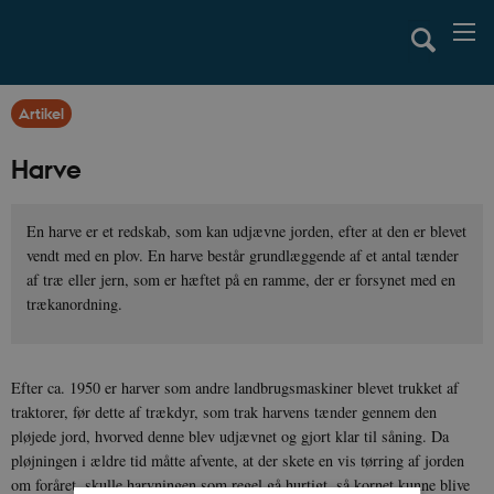
Artikel
Harve
En harve er et redskab, som kan udjævne jorden, efter at den er blevet
vendt med en plov. En harve består grundlæggende af et antal tænder
af træ eller jern, som er hæftet på en ramme, der er forsynet med en
trækanordning.
Efter ca. 1950 er harver som andre landbrugsmaskiner blevet trukket af
traktorer, før dette af trækdyr, som trak harvens tænder gennem den
pløjede jord, hvorved denne blev udjævnet og gjort klar til såning. Da
pløjningen i ældre tid måtte afvente, at der skete en vis tørring af jorden
om foråret, skulle harvningen som regel gå hurtigt, så kornet kunne blive