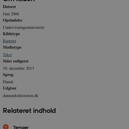
Dateret
Navn
Udbyder / Domæne
Udløb
Juni 2006
be_typo_user
Session
TYPO3 Association
Oprindelse
.danmarkshistorien.dk
Undervisningsministeriet
Kildetype
Rapport
Medietype
Tekst
Sidst redigeret
sp_t
1 år
Spotify Inc.
.spotify.com
10. december 2013
Sprog
Dansk
Udgiver
danmarkshistorien.dk
sp_landing
1 dag
Spotify Inc.
.spotify.com
Relateret indhold
Temaer