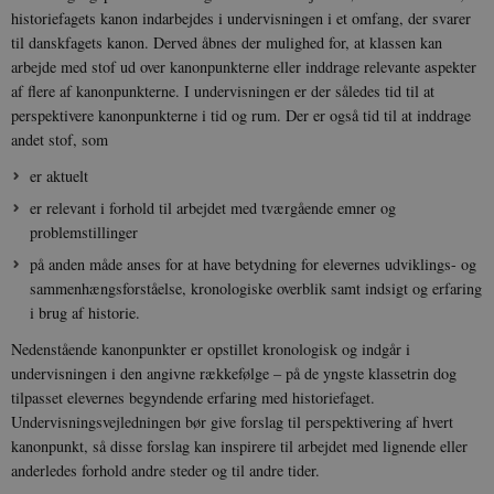
historiefagets kanon indarbejdes i undervisningen i et omfang, der svarer
til danskfagets kanon. Derved åbnes der mulighed for, at klassen kan
arbejde med stof ud over kanonpunkterne eller inddrage relevante aspekter
af flere af kanonpunkterne. I undervisningen er der således tid til at
perspektivere kanonpunkterne i tid og rum. Der er også tid til at inddrage
andet stof, som
er aktuelt
er relevant i forhold til arbejdet med tværgående emner og
problemstillinger
på anden måde anses for at have betydning for elevernes udviklings- og
sammenhængsforståelse, kronologiske overblik samt indsigt og erfaring
i brug af historie.
Nedenstående kanonpunkter er opstillet kronologisk og indgår i
undervisningen i den angivne rækkefølge – på de yngste klassetrin dog
tilpasset elevernes begyndende erfaring med historiefaget.
Undervisningsvejledningen bør give forslag til perspektivering af hvert
kanonpunkt, så disse forslag kan inspirere til arbejdet med lignende eller
anderledes forhold andre steder og til andre tider.