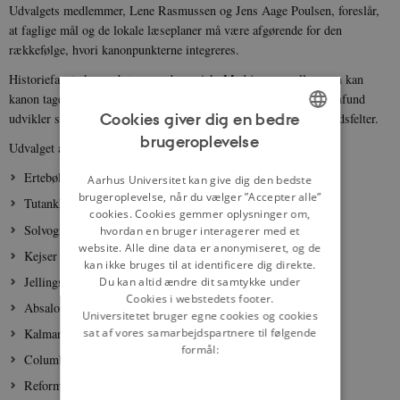
Udvalgets medlemmer, Lene Rasmussen og Jens Aage Poulsen, foreslår,
at faglige mål og de lokale læseplaner må være afgørende for den
rækkefølge, hvori kanonpunkterne integreres.
Historiefagets kanon bør være dynamisk. Med jævne mellemrum kan
kanon tages op til revision i takt med at historieopfattelse og samfund
Cookies giver dig en bedre
udvikler sig og til stadighed retter fokus mod nye opmærksomhedsfelter.
brugeroplevelse
ENGLISH
Udvalget anbefaler følgende kanonpunkter
DANISH
Ertebøllekulturen
Aarhus Universitet kan give dig den bedste
brugeroplevelse, når du vælger ”Accepter alle”
Tutankhamon
cookies. Cookies gemmer oplysninger om,
Solvognen
hvordan en bruger interagerer med et
website. Alle dine data er anonymiseret, og de
Kejser Augustus
kan ikke bruges til at identificere dig direkte.
Jellingstenen
Du kan altid ændre dit samtykke under
Cookies i webstedets footer.
Absalon
Universitetet bruger egne cookies og cookies
sat af vores samarbejdspartnere til følgende
Kalmarunionen
formål:
Columbus
Reformationen