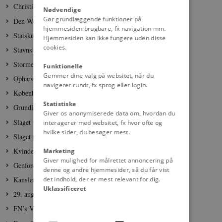
Christian IV
Nødvendige
Gør grundlæggende funktioner på
Den Westfalske Fred
hjemmesiden brugbare, fx navigation mm.
Statskuppet 1660
Hjemmesiden kan ikke fungere uden disse
cookies.
Stavnsbåndets ophævelse
Stormen på Bastillen
Funktionelle
Gemmer dine valg på websitet, når du
Ophævelse af slavehandel
navigerer rundt, fx sprog eller login.
Københavns bombardement
Statistiske
Grundloven 1849
Giver os anonymiserede data om, hvordan du
Slaget ved Dybbøl
interagerer med websitet, fx hvor ofte og
hvilke sider, du besøger mest.
Slaget på Fælleden
Kvinders valgret
Marketing
Giver mulighed for målrettet annoncering på
Genforeningen
denne og andre hjemmesider, så du får vist
det indhold, der er mest relevant for dig.
Kanslergadeforliget
Uklassificeret
29. august 1943
FN’s Verdenserklæring om Menneskerettighederne