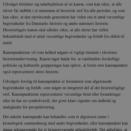
Udvalget tilslutter sig udarbejdelsen af en kanon, som kan sikre, at alle
elever får indblik i et minimum af historisk stof fra alle perioder, og som
kan sikre, at den opvoksende generation har viden om et antal væsentlige
begivenheder fra Danmarks historie og andre nationers historie.
Historiefagets kanon skal således sikre, at alle elever har stiftet
bekendtskab med et antal væsentlige begivenheder og forløb fra oldtid til
nutid.
Kanonpunkterne vil som helhed udgøre et vigtigt element i elevernes
historieundervisning. Kanon tager højde for, at samfundets forskellige
politiske og kulturelle grupperinger kan opleve, at listen over kanonpunkter
også repræsenterer deres historie.
Udvalgets forslag til kanonpunkter er formuleret som afgrænsede
begivenheder og forløb, som udgør en integreret del af det historiefaglige
stof. Kanonpunkterne repræsenterer væsentlige brud eller forandringer
eller de har en symbolværdi, der giver klare signaler om indhold og
muligheder for perspektivering.
Det enkelte kanonpunkt kan behandles som et afgrænset emne i
kronologisk sammenhæng med andre begivenheder, eller kanonpunktet kan
danne udgangspunkt for et længerevarende arbejdsforløb. Det anbefales, at