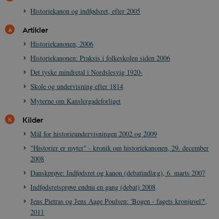
JSESSIONID
Session
Oracle Corporation
Historiekanon og indfødsret, efter 2005
.nr-data.net
Artikler
Historiekanonen, 2006
Historiekanonen: Praksis i folkeskolen siden 2006
Det tyske mindretal i Nordslesvig 1920-
CookieScriptConsent
1 år
CookieScript
Skole og undervisning efter 1814
danmarkshistorien.dk
Myterne om Kanslergadeforliget
Kilder
Mål for historieundervisningen 2002 og 2009
"Historier er myter" - kronik om historiekanonen, 29. december
2008
XSRF-TOKEN
danmarkshistoriendk.h5p.com
1 dag
Danskprøve: Indfødsret og kanon (debatindlæg), 6. marts 2007
Indfødsretsprøve endnu en gang (debat) 2008
Jens Pietras og Jens Aage Poulsen: 'Bogen - fagets kronjuvel?',
2011