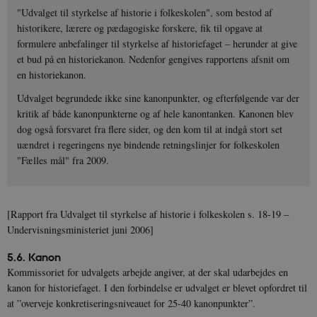
"Udvalget til styrkelse af historie i folkeskolen", som bestod af
historikere, lærere og pædagogiske forskere, fik til opgave at
formulere anbefalinger til styrkelse af historiefaget – herunder at give
et bud på en historiekanon. Nedenfor gengives rapportens afsnit om
en historiekanon.
Udvalget begrundede ikke sine kanonpunkter, og efterfølgende var der
kritik af både kanonpunkterne og af hele kanontanken. Kanonen blev
dog også forsvaret fra flere sider, og den kom til at indgå stort set
uændret i regeringens nye bindende retningslinjer for folkeskolen
"Fælles mål" fra 2009.
[Rapport fra Udvalget til styrkelse af historie i folkeskolen s. 18-19 –
Undervisningsministeriet juni 2006]
5.6. Kanon
Kommissoriet for udvalgets arbejde angiver, at der skal udarbejdes en
kanon for historiefaget. I den forbindelse er udvalget er blevet opfordret til
at ”overveje konkretiseringsniveauet for 25-40 kanonpunkter”.