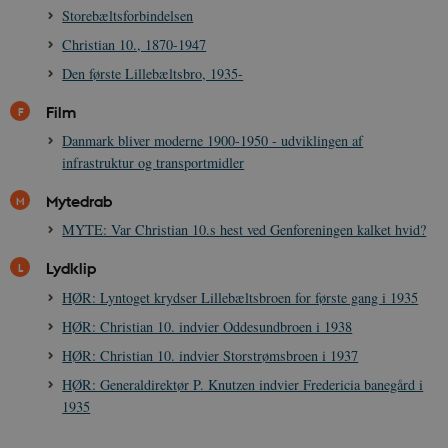
Storebæltsforbindelsen
Nødvendige cookies hjælper med at gøre
Christian 10., 1870-1947
hjemmesiden brugbar ved at aktivere nogle
grundlæggende funktioner som navigation mm.
Den første Lillebæltsbro, 1935-
Hjemmesiden kan ikke fungerer uden disse
cookies.
Film
Navn
Udbyder / Domæne
Udløb
Danmark bliver moderne 1900-1950 - udviklingen af
be_typo_user
Session
TYPO3 Association
infrastruktur og transportmidler
.danmarkshistorien.dk
Mytedrab
MYTE: Var Christian 10.s hest ved Genforeningen kalket hvid?
Lydklip
HØR: Lyntoget krydser Lillebæltsbroen for første gang i 1935
sp_t
1 år
Spotify Inc.
.spotify.com
HØR: Christian 10. indvier Oddesundbroen i 1938
HØR: Christian 10. indvier Storstrømsbroen i 1937
HØR: Generaldirektør P. Knutzen indvier Fredericia banegård i
1935
sp_landing
1 dag
Spotify Inc.