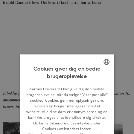
trefold Danmark leve. Det leve, (i kor) hurra, hurra, hurra!
Cookies giver dig en bedre
brugeroplevelse
ENGLISH
DANISH
Aarhus Universitet kan give dig den bedste
Filmklip fra indvielsen af Lillebæltsbroen den 14. maj 1935. Christian 10.
brugeroplevelse, når du vælger ”Accepter alle”
ankommer til festpladsen ved Lillebæltsbroen og åbner
cookies. Cookies gemmer oplysninger om,
hvordan en bruger interagerer med et
broen.
Fra:
danmarkpaafilm.dk
, Det Danske Filminstitut.
website. Alle dine data er anonymiseret, og de
kan ikke bruges til at identificere dig direkte.
Du kan altid ændre dit samtykke under
Cookies i webstedets footer.