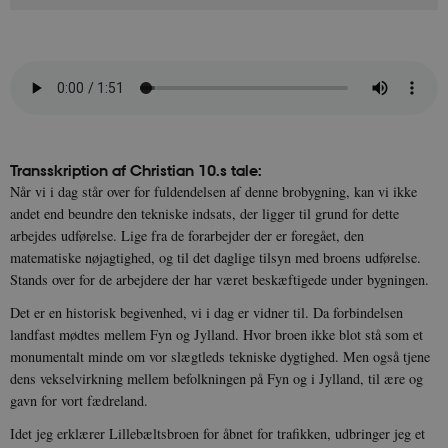
Transskription af Christian 10.s tale:
Når vi i dag står over for fuldendelsen af denne brobygning, kan vi ikke
andet end beundre den tekniske indsats, der ligger til grund for dette
arbejdes udførelse. Lige fra de forarbejder der er foregået, den
matematiske nøjagtighed, og til det daglige tilsyn med broens udførelse.
Stands over for de arbejdere der har været beskæftigede under bygningen.
Det er en historisk begivenhed, vi i dag er vidner til. Da forbindelsen
landfast mødtes mellem Fyn og Jylland. Hvor broen ikke blot stå som et
monumentalt minde om vor slægtleds tekniske dygtighed. Men også tjene
dens vekselvirkning mellem befolkningen på Fyn og i Jylland, til ære og
gavn for vort fædreland.
Idet jeg erklærer Lillebæltsbroen for åbnet for trafikken, udbringer jeg et