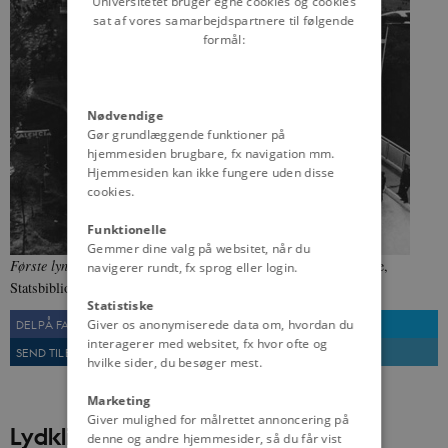
Universitetet bruger egne cookies og cookies
sat af vores samarbejdspartnere til følgende
formål:
Nødvendige
Gør grundlæggende funktioner på
hjemmesiden brugbare, fx navigation mm.
Hjemmesiden kan ikke fungere uden disse
cookies.
Funktionelle
Gemmer dine valg på websitet, når du
Første lyntog kører over Lillebæltsbroen.
Fra: Dansk Lydhistorie,
navigerer rundt, fx sprog eller login.
Statsbiblioteket
Statistiske
Giver os anonymiserede data om, hvordan du
DEL PÅ FACEBOOK
DEL PÅ TWITTER
interagerer med websitet, fx hvor ofte og
SEND TIL EN VEN
UDSKRIV
hvilke sider, du besøger mest.
Marketing
Giver mulighed for målrettet annoncering på
Lydklip
denne og andre hjemmesider, så du får vist