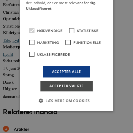
det indhold, der er mest relevant for dig.
Forfatter(e)
Uklassificeret
Christian 10
Oprindelse
Statsbiblioteket
NØDVENDIGE
STATISTISKE
Kildetype
Tale
,
Lyd
MARKETING
FUNKTIONELLE
Medietype
Lydfil
UKLASSIFICEREDE
Sidst redigeret
17. juni 2022
ACCEPTER ALLE
Sprog
Dansk
ACCEPTER VALGTE
Udgiver
danmarkshistorien.dk
LÆS MERE OM COOKIES
Relateret indhold
Nødvendige
Statistiske
Marketing
Artikler
Funktionelle
Uklassificerede