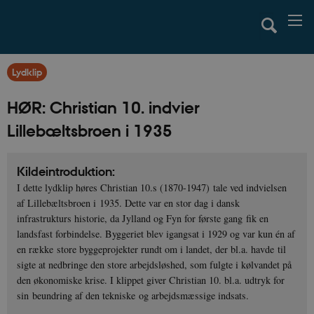
Lydklip
HØR: Christian 10. indvier
Lillebæltsbroen i 1935
Kildeintroduktion:
I dette lydklip høres Christian 10.s (1870-1947) tale ved indvielsen
af Lillebæltsbroen i 1935. Dette var en stor dag i dansk
infrastrukturs historie, da Jylland og Fyn for første gang fik en
landsfast forbindelse. Byggeriet blev igangsat i 1929 og var kun én af
en række store byggeprojekter rundt om i landet, der bl.a. havde til
sigte at nedbringe den store arbejdsløshed, som fulgte i kølvandet på
den økonomiske krise. I klippet giver Christian 10. bl.a. udtryk for
sin beundring af den tekniske og arbejdsmæssige indsats.