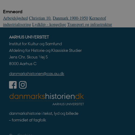
.spotify.com
Emneord
Arbejdsløshed
Christian 10.
Danmark 1900-1950
Kernestof
industrialisering
Lydklip - kongelige
Transport og infrastruktur
JSESSIONID
Session
Oracle Corporation
AARHUS UNIVERSITET
.nr-data.net
Institut for Kultur og Samfund
Afdeling for Historie og Klassiske Studier
Jens Chr. Skous Vej 5
8000 Aarhus C
danmarkshistorien@cas.au.dk
CookieScriptConsent
1 år
CookieScript
danmarkshistorien.dk
danmarkshistorie i tekst, lyd og billede
– formidlet af fagfolk
XSRF-TOKEN
danmarkshistoriendk.h5p.com
1 dag