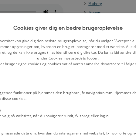
Faaborg
Assens
Bogense
Cookies giver dig en bedre brugeroplevelse
Herrested
Kerteminde
versitet kan give dig den bedste brugeroplevelse, når du vælger ”Accepter all
mmer oplysninger om, hvordan en bruger interagerer med et website. Alle d
Middelfart
min far jo, og de sad jo oppe for
et, og de kan ikke bruges til at identificere dig direkte. Du kan altid ændre d
Nyborg
Min mor stod for - nede ved den
under Cookies i webstedets footer.
tet bruger egne cookies og cookies sat af vores samarbejdspartnere til følge
yden på komfyren, og så passede
Odense
Lydklip
kkede de af, sådan [at] jeg ser det
HØR: Dialekt fra Landet S
lken, og der satte de deres skeer. Og
det Sydfynske Øhav
ggende funktioner på hjemmesiden brugbare, fx navigation mm. Hjemmeside
 disse cookies.
HØR: Dialekt fra Særslev 
i", og hun kunne jo ikke tage det. Og
HØR: Dialekt fra Skellerup
e
rne blevet lidt, lidt rubbet, og så
alg på websitet, når du navigerer rundt, fx sprog eller login.
Emneord
ke sig, sikken ja. Vi andre vi havde
Barndom
Landbrug
Lydklip - dialek
nymiserede data om, hvordan du interagerer med websitet, fx hvor ofte og hvi
ke lide det. Men så har vi vist haft
drikke