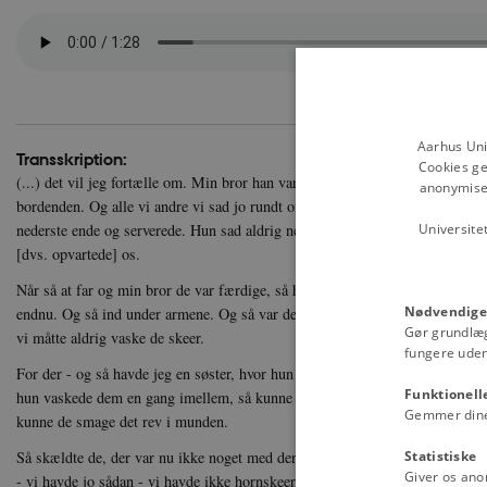
Aarhus Uni
Transskription:
Cookies ge
(...) det vil jeg fortælle om. Min bror han var jo så førstekarl på gården og 
anonymiser
bordenden. Og alle vi andre vi sad jo rundt om om væggene jo på bænken. 
Universite
nederste ende og serverede. Hun sad aldrig ned. Hun stod og øste op af gr
[dvs. opvartede] os.
Når så at far og min bror de var færdige, så havde de en hornske, og den sli
Nødvendige
endnu. Og så ind under armene. Og så var der to kroge oppe i loftet ved bjæ
Gør grundlæ
vi måtte aldrig vaske de skeer.
fungere uden
For der - og så havde jeg en søster, hvor hun var gal hun sagde (...) "sviner
Funktionell
hun vaskede dem en gang imellem, så kunne de smage det, for så var hornskee
Gemmer dine v
kunne de smage det rev i munden.
Statistiske
Så skældte de, der var nu ikke noget med deres skeer, ih, og tænke sig, tæn
Giver os ano
- vi havde jo sådan - vi havde ikke hornskeer, de smagte så fælt, vi kunne ik