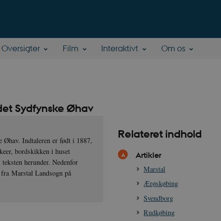
Oversigter
Film
Interaktivt
Om os
 det Sydfynske Øhav
Relateret indhold
 Øhav. Indtaleren er født i 1887,
keer, bordskikken i huset
Artikler
i teksten herunder. Nedenfor
Marstal
n fra Marstal Landsogn på
Ærøskøbing
Svendborg
Rudkøbing