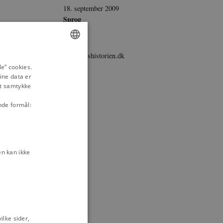
18. september 2009
Sprog
Dansk
Udgiver
danmarkshistorien.dk
ENGLISH
e” cookies.
ine data er
DANISH
it samtykke
nde formål:
ogn på Tåsinge i
n kan ikke
på Vestfyn
 på Østfyn
ter
Mad og
lke sider,