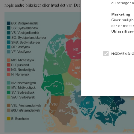
du besøger 
nogle andre blikskeer eller hvad det var. Det var bestemt ikke sølv. Det lå i 
Marketing
Giver muligh
der er mest r
Uklassificer
NØDVENDI
Nødvendige cookies hjælper
Hjemmesiden kan ikke funge
Navn
U