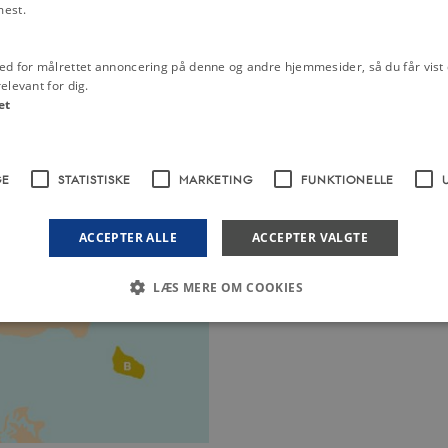
mest.
skuffen. For der vár sølv (...)
ed for målrettet annoncering på denne og andre hjemmesider, så du får vist 
elevant for dig.
et
GE
STATISTISKE
MARKETING
FUNKTIONELLE
ACCEPTER ALLE
ACCEPTER VALGTE
LÆS MERE OM COOKIES
Nødvendige
Statistiske
Marketing
Funktionelle
Uklassificerede
 med at gøre hjemmesiden brugbar ved at aktivere nogle grundlæggende funktioner 
rer uden disse cookies.
dbyder / Domæne
Udløb
Beskrivelse