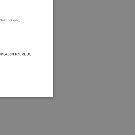
det indhold,
UKLASSIFICEREDE
som navigation mm.