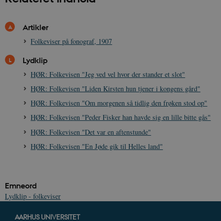
sp_t
1 år
Spotify Inc.
.spotify.com
Artikler
Folkeviser på fonograf, 1907
Lydklip
sp_landing
1 dag
Spotify Inc.
HØR: Folkevisen "Jeg ved vel hvor der stander et slot"
.spotify.com
HØR: Folkevisen "Liden Kirsten hun tjener i kongens gård"
HØR: Folkevisen "Om morgenen så tidlig den frøken stod op"
HØR: Folkevisen "Peder Fisker han havde sig en lille bitte gås"
HØR: Folkevisen "Det var en aftenstunde"
JSESSIONID
Session
Oracle Corporation
.nr-data.net
HØR: Folkevisen "En Jøde gik til Helles land"
Emneord
Lydklip - folkeviser
CookieScriptConsent
1 år
CookieScript
danmarkshistorien.dk
AARHUS UNIVERSITET