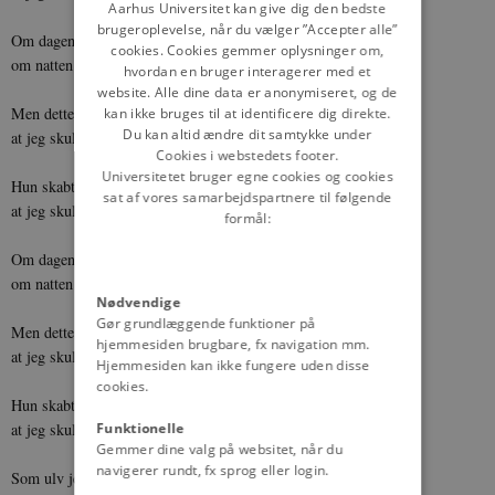
DANISH
Aarhus Universitet kan give dig den bedste
brugeroplevelse, når du vælger ”Accepter alle”
Om dagen klipped’ jeg de ærmelin,
cookies. Cookies gemmer oplysninger om,
om natten sad jeg i forgyldte skrin.
hvordan en bruger interagerer med et
website. Alle dine data er anonymiseret, og de
Men dette fortrød stedmoder min
kan ikke bruges til at identificere dig direkte.
Du kan altid ændre dit samtykke under
at jeg skulle have så god en lykke
Cookies i webstedets footer.
Universitetet bruger egne cookies og cookies
Hun skabte mig til et sværd,
sat af vores samarbejdspartnere til følgende
at jeg skulle gøre så stor en ufærd.
formål:
Om dagen sad jeg ved ridderens sid’
om natten hvilte jeg i balken hvid.
Nødvendige
Gør grundlæggende funktioner på
Men dette fortrød stedmoder min
hjemmesiden brugbare, fx navigation mm.
at jeg skulle have så god en lykke
Hjemmesiden kan ikke fungere uden disse
cookies.
Hun skabte mig til en ulv så grå,
at jeg skulle skoven omløbe og gå.
Funktionelle
Gemmer dine valg på websitet, når du
navigerer rundt, fx sprog eller login.
Som ulv jeg skulle i skoven gå,