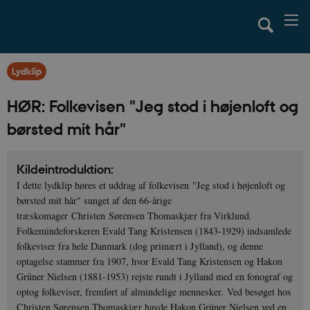
Lydklip
HØR: Folkevisen "Jeg stod i højenloft og
børsted mit hår"
Kildeintroduktion:
I dette lydklip høres et uddrag af folkevisen "Jeg stod i højenloft og
børsted mit hår" sunget af den 66-årige
træskomager Christen Sørensen Thomaskjær fra Virklund.
Folkemindeforskeren Evald Tang Kristensen (1843-1929) indsamlede
folkeviser fra hele Danmark (dog primært i Jylland), og denne
optagelse stammer fra 1907, hvor Evald Tang Kristensen og Hakon
Grüner Nielsen (1881-1953) rejste rundt i Jylland med en fonograf og
optog folkeviser, fremført af almindelige mennesker. Ved besøget hos
Christen Sørensen Thomaskjær havde Hakon Grüner Nielsen ved en