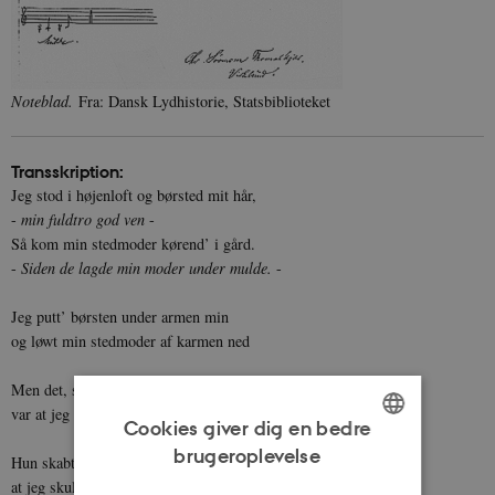
Noteblad.
Fra: Dansk Lydhistorie, Statsbiblioteket
Transskription:
Jeg stod i højenloft og børsted mit hår,
-
min fuldtro god ven
-
Så kom min stedmoder kørend’ i gård.
-
Siden de lagde min moder under mulde.
-
Jeg putt’ børsten under armen min
og løwt min stedmoder af karmen ned
Men det, som var min stedmoder imod,
var at jeg skulle have så god en lykke.
Cookies giver dig en bedre
brugeroplevelse
Hun skabte mig til en sakse,
ENGLISH
at jeg skull’ vær’ sløv og aldrig hvas