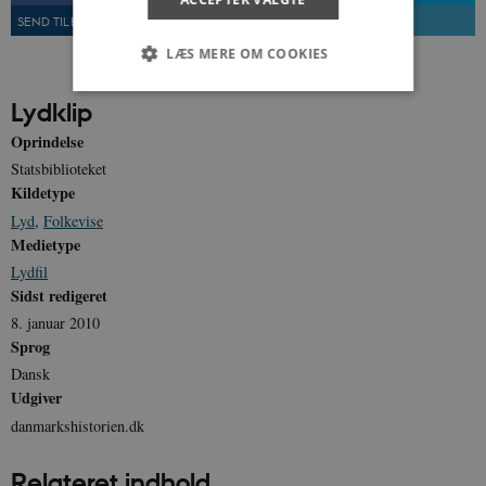
SEND TIL EN VEN
UDSKRIV
LÆS MERE OM COOKIES
Lydklip
Nødvendige
Statistiske
Marketing
Oprindelse
Funktionelle
Uklassificerede
Statsbiblioteket
Kildetype
Nødvendige cookies hjælper med at gøre
Lyd
,
Folkevise
hjemmesiden brugbar ved at aktivere nogle
grundlæggende funktioner som navigation mm.
Medietype
Hjemmesiden kan ikke fungerer uden disse
Lydfil
cookies.
Sidst redigeret
Navn
Udbyder / Domæne
Udløb
8. januar 2010
be_typo_user
Session
TYPO3 Association
Sprog
.danmarkshistorien.dk
Dansk
Udgiver
danmarkshistorien.dk
Relateret indhold