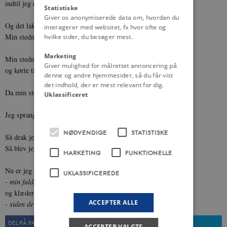
indtil jeg drak hendes hjerteblod.
Statistiske
Giver os anonymiserede data om, hvordan du
Og det lakked’ ud om sommer og høst,
interagerer med websitet, fx hvor ofte og
Min stedmoder begyndte at tykkes om bryst.
hvilke sider, du besøger mest.
Marketing
Min stedmor tog kåben blå på arm,
Giver mulighed for målrettet annoncering på
og kørte til kirken i guldkarm.
denne og andre hjemmesider, så du får vist
det indhold, der er mest relevant for dig.
Da min stedmoder kom kirken fra,
Uklassificeret
Jeg sprang imod hende som ulven grå.
NØDVENDIGE
STATISTISKE
Så drak jeg af hendes hjerteblod,
Så blev jeg igen en jomfru god.
MARKETING
FUNKTIONELLE
Nu er jeg prinsesse i kongens gård
UKLASSIFICEREDE
-
min fuldtro god’ ven
-
og klæder mig i silke og mår.
ACCEPTER ALLE
-
siden de lagde min moder under mulde
-
DEL PÅ FACEBOOK
DEL PÅ TWITTER
ACCEPTER VALGTE