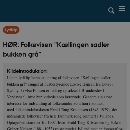
Lydklip
HØR: Folkevisen "Kællingen sadler
bukken grå"
Kildeintroduktion:
I dette lydklip høres et uddrag af folkevisen "Kællingen sadler
bukken grå" sunget af husbestyreinde Lovise Hansen fra Dover i
Sydthy. Lovise Hansen er født og opvokset i Brønderslev i
Vendsyssel, hvor hun virkede som lærerinde. Gennem sin store
interesse for indsamling af folkeminder kom hun i kontakt
med folkemindeforskeren Evald Tang Kristensen (1843-1929), der
indsamlede folkeviser fra hele Danmark (dog primært i Jylland).
Optagelsen stammer fra 1907, hvor Evald Tang Kristensen og Hakon
Grüner Nielsen (1881-1953) rejste rundt i Jylland med en fonograf og