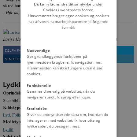
Du kan altid ændre dit samtykke under
så red hun hen til præstens gård,
Cookies i webstedets footer.
- Hør du, hør nu, høsten er om sommeren. -
Universitetet bruger egne cookies og cookies
sat af vores samarbejdspartnere til følgende
formål:
Lovise Hansen ca. 1911.
Fra: Dansk Lydhistorie, Statsbiblioteket
DEL PÅ FACEBOOK
DEL PÅ TWITTER
Nødvendige
Gør grundlæggende funktioner på
SEND TIL EN VEN
UDSKRIV
hjemmesiden brugbare, fx navigation mm.
Hjemmesiden kan ikke fungere uden disse
cookies.
Lydklip
Funktionelle
Gemmer dine valg på websitet, når du
Oprindelse
navigerer rundt, fx sprog eller login.
Statsbiblioteket
Kildetype
Statistiske
Giver os anonymiserede data om, hvordan du
Lyd
,
Folkevise
interagerer med websitet, fx hvor ofte og
Medietype
hvilke sider, du besøger mest.
Lydfil
Sidst redigeret