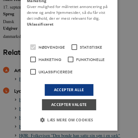
Marketing
Giver mulighed for målrettet annoncering på
17. september 2012
denne og andre hjemmesider, så du får vist
Sprog
det indhold, der er mest relevant for dig.
Dansk
Uklassificeret
Udgiver
danmarkshistorien.dk
NØDVENDIGE
STATISTISKE
Relateret indhold
MARKETING
FUNKTIONELLE
Artikler
UKLASSIFICEREDE
Folkeviser på fonograf, 1907
ACCEPTER ALLE
Lydklip
HØR: Folkevisen "Og havde jeg mig bareste en mark"
ACCEPTER VALGTE
HØR: Folkevisen "Rosenille sad og væved'"
HØR: Folkevisen "Vi haver os en majbøg sat"
LÆS MERE OM COOKIES
HØR: Folkevisen "Åh hjerte Knud Fut"
HØR: Folkevisen "Den bonde han satte sin søn i en sæk"