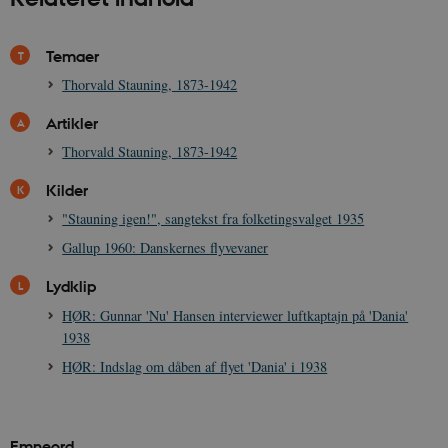
Nødvendige cookies hjælper med at gøre
hjemmesiden brugbar ved at aktivere nogle
Temaer
grundlæggende funktioner som navigation mm.
Hjemmesiden kan ikke fungerer uden disse
Thorvald Stauning, 1873-1942
cookies.
Navn
Udbyder / Domæne
Udløb
Artikler
be_typo_user
Session
TYPO3 Association
Thorvald Stauning, 1873-1942
.danmarkshistorien.dk
Kilder
"Stauning igen!", sangtekst fra folketingsvalget 1935
Gallup 1960: Danskernes flyvevaner
Lydklip
sp_t
1 år
Spotify Inc.
HØR: Gunnar 'Nu' Hansen interviewer luftkaptajn på 'Dania'
.spotify.com
1938
HØR: Indslag om dåben af flyet 'Dania' i 1938
sp_landing
1 dag
Spotify Inc.
.spotify.com
Emneord