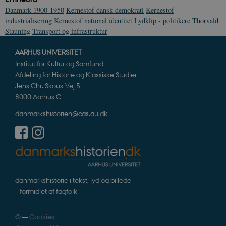
Danmark 1900-1950
Kernestof dansk demokrati
Kernestof
industrialisering
Kernestof national identitet
Lydklip - politikere
Thorvald
Stauning
Transport og infrastruktur
AARHUS UNIVERSITET
JSESSIONID
Session
Oracle Corporation
.nr-data.net
Institut for Kultur og Samfund
Afdeling for Historie og Klassiske Studier
Jens Chr. Skous Vej 5
8000 Aarhus C
danmarkshistorien@cas.au.dk
CookieScriptConsent
1 år
CookieScript
danmarkshistorien.dk
danmarkshistorie i tekst, lyd og billede
– formidlet af fagfolk
XSRF-TOKEN
danmarkshistoriendk.h5p.com
1 dag
©
—
Cookies