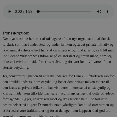
Transskription:
Den nye maskine her er et af udslagene af den nye organisation af dansk
luftfart, som har fundet sted, og under hvilken også det private initiativ og
ikke mindst erhvervslivet har vist en interesse og forståelse og er trådt med
ind i denne virksomheds udøvelse på en storslået og smuk måde, som jeg
ikke er i tvivl om, både for erhvervslivet og for vort land, vil være af den
største betydning.
Jeg benytter lejligheden til at takke ledelsen for Dansk Luftfartsselskab for
den smukke indsats, som er ydet, og beder dem bringe takken videre til
den kreds af private folk, som har vist deres interesse på en så synlig og
kraftig måde, som tilfældet har været, ved finansieringen af dette udvidede
foretagende. Og jeg ønsker selskabet og dets ledelse held i de fortsatte
bestræbelser på at gøre Danmarks navn yderligere kendt ud over verden og
at forbedre vore trafikmidler og for at deltage i den kappestrid af god art,
som på flyvningens område finder sted.