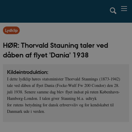
Lydklip
HØR: Thorvald Stauning taler ved
dåben af flyet 'Dania' 1938
Kildeintroduktion:
I dette lydklip høres statsminister Thorvald Staunings (1873-1942)
tale ved dåben af flyet Dania (Focke-Wulf Fw 200 Condor) den 28.
juli 1938. Senere samme dag blev flyet indsat på ruten København-
Hamborg-London. I talen giver Stauning bl.a. udtryk
for rutens betydning for dansk erhvervsliv og for kendskabet til
Danmark ude i verden.