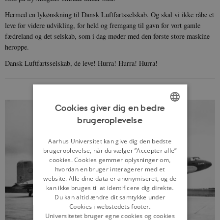
Hermed en lykønskning til Dansk Luftfartsselskab. Og skal vi ikke råbe et
leve for videre udvikling, for held og fremgang til gavn for vort gamle
fædreland og det selskab, som i dag møder med den første store maskine
heroppe.
Dansk Luftfartsselskab, de leve! Hurra! Hurra! Hurra!
Cookies giver dig en bedre
brugeroplevelse
ENGLISH
DANISH
Aarhus Universitet kan give dig den bedste
brugeroplevelse, når du vælger ”Accepter alle”
cookies. Cookies gemmer oplysninger om,
hvordan en bruger interagerer med et
website. Alle dine data er anonymiseret, og de
kan ikke bruges til at identificere dig direkte.
Du kan altid ændre dit samtykke under
Cookies i webstedets footer.
Universitetet bruger egne cookies og cookies