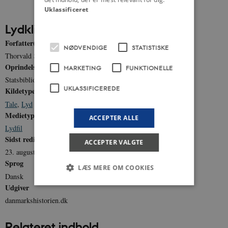
Uklassificeret
Lydklip
Forfatter(e)
NØDVENDIGE
STATISTISKE
Thorvald Stauning
Oprindelse
MARKETING
FUNKTIONELLE
Statsbibliotekets Lydsamling
UKLASSIFICEREDE
Kildetype
Tale
,
Lyd
Medietype
ACCEPTER ALLE
Lydfil
Sidst redigeret
ACCEPTER VALGTE
23. august 2011
Sprog
LÆS MERE OM COOKIES
Dansk
Udgiver
danmarkshistorien.dk
Nødvendige
Statistiske
Marketing
Funktionelle
Uklassificerede
Relateret indhold