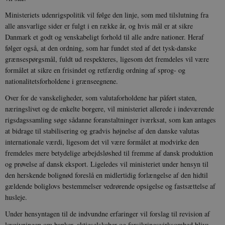
Ministeriets udenrigspolitik vil følge den linje, som med tilslutning fra
alle ansvarlige sider er fulgt i en række år, og hvis mål er at sikre
Danmark et godt og venskabeligt forhold til alle andre nationer. Heraf
følger også, at den ordning, som har fundet sted af det tysk-danske
grænsespørgsmål, fuldt ud respekteres, ligesom det fremdeles vil være
formålet at sikre en frisindet og retfærdig ordning af sprog- og
nationalitetsforholdene i grænseegnene.
Over for de vanskeligheder, som valutaforholdene har påført staten,
næringslivet og de enkelte borgere, vil ministeriet allerede i indeværende
rigsdagssamling søge sådanne foranstaltninger iværksat, som kan antages
at bidrage til stabilisering og gradvis højnelse af den danske valutas
internationale værdi, ligesom det vil være formålet at modvirke den
fremdeles mere betydelige arbejdsløshed til fremme af dansk produktion
og prøvelse af dansk eksport. Ligeledes vil ministeriet under hensyn til
den herskende bolignød foreslå en midlertidig forlængelse af den hidtil
gældende boliglovs bestemmelser vedrørende opsigelse og fastsættelse af
husleje.
Under hensyntagen til de indvundne erfaringer vil forslag til revision af
lovgivningen om banker, aktieselskaber og forsikringsvirksomhed blive