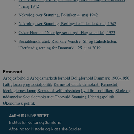
4. maj 1942
JSESSIONID
Session
Oracle Corporation
.nr-data.net
Nekrolog over Stauning, Politiken 4. maj 1942
Nekrolog over Stauning, Berlingske Tidende 4. maj 1942
Oskar Hansen: "Naar jeg ser et rødt Flag smælde", 1923
Socialdemokratiet, Radikale Venstre, SF og Enhedslisten:
”Retfærdig retning for Danmark”, 25. juni 2019
CookieScriptConsent
1 år
CookieScript
danmarkshistorien.dk
Emneord
Arbejdsforhold
Arbejdsmarkedsforhold
Boligforhold
Danmark 1900-1950
Fattigforsorg og socialpolitik
Kernestof dansk demokrati
Kernestof
ideologiernes kamp
Kernestof velfærdsstaten
Lydklip - politikere
Skole og
uddannelse
Socialdemokratiet
Thorvald Stauning
Udenrigspolitik
XSRF-TOKEN
danmarkshistoriendk.h5p.com
1 dag
Økonomisk politik
AARHUS UNIVERSITET
Institut for Kultur og Samfund
Afdeling for Historie og Klassiske Studier