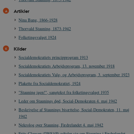
cookies.
Navn
Udbyder / Domæne
Udløb
Artikler
be_typo_user
Session
TYPO3 Association
Nina Bang, 1866-1928
.danmarkshistorien.dk
Thorvald Stauning, 1873-1942
Folketingsvalget 1924
Kilder
Socialdemokratiets principprogram 1913
sp_t
1 år
Spotify Inc.
Socialdemokratiets Arbejdsprogram, 13. november 1918
.spotify.com
Socialdemokratiets Valg- og Arbejdsprogram, 3. september 1923
Plakette fra Socialdemokratiet, 1924
"Stauning igen!", sangtekst fra folketingsvalget 1935
Leder om Staunings død, Social-Demokraten 4. maj 1942
sp_landing
1 dag
Spotify Inc.
.spotify.com
Beskrivelse af Staunings bisættelse, Social-Demokraten, 11. maj
1942
Nekrolog over Stauning, Fædrelandet 4. maj 1942
Frits Clausen (DNSAP) udtaler sig om Stauning i Fædrelandet,