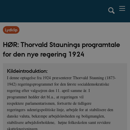
Lydklip
HØR: Thorvald Staunings programtale
for den nye regering 1924
Kildeintroduktion:
I denne optagelse fra 1924 præsenterer Thorvald Stauning (1873-
1942) regeringsprogrammet for den første socialdemokratiske
regering efter valgsejren den 11. april samme år. I
programmet hedder det bl.a., at regeringen vil
respektere parlamentarismen, fortsætte de tidligere
regeringers udenrigspolitiske linje, arbejde for at stabilisere den
danske valuta, bekæmpe arbejdsløsheden og boligmanglen,
stabilisere arbejdsforholdene, højne folkeskolen samt revidere
skattelovgivningen.