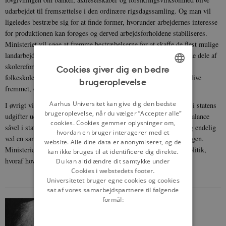
udarbejdet til fremsættelse i den ordinære rigsdagssamling. Og man vil
ligeledes bestræbe sig for at finde former, hvorunder arbejdernes interesse
for produktionen kan forøges og derved arbejdsforholdene stabiliseres.
Ministeriet vil søge at fremme bestræbelserne for at skaffe de flest mulige
landarbejdere erhvervsvirksomhed i landbruget og vil forberede de dele af
skolereformen, som i første række påkræves for en højnelse af
Cookies giver dig en bedre
folkeskolen. Den allerede forberedte revision af straffeloven vil blive
brugeroplevelse
ENGLISH
fremmet, og arbejdet for ægteskabslovgivningen fortsat.
DANISH
Aarhus Universitet kan give dig den bedste
I øvrigt vil ministeriet søge at indføre virkelige indskrænkninger i statens
brugeroplevelse, når du vælger ”Accepter alle”
udgifter uden at angribe den nødvendige sociallovgivning, sund balance
cookies. Cookies gemmer oplysninger om,
såvel i statsvirksomhederne som i statsøkonomien som helhed og endelig
hvordan en bruger interagerer med et
ved en samlet overvejelse forberede en revision af skattelovgivningen.
website. Alle dine data er anonymiseret, og de
Ministeriet venter at findes fornøden støtte i Rigsdagen til den politik,
kan ikke bruges til at identificere dig direkte.
hvoraf hovedpunkter her er angivet.
Du kan altid ændre dit samtykke under
Cookies i webstedets footer.
Universitetet bruger egne cookies og cookies
sat af vores samarbejdspartnere til følgende
formål: