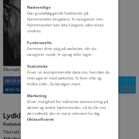
Nødvendige
Gør grundlæggende funktioner på
hjemmesiden brugbare, fx navigation mm.
Hjemmesiden kan ikke fungere uden disse
cookies.
Funktionelle
Gemmer dine valg på websitet, når du
navigerer rundt, fx sprog eller login.
Statistiske
Thorvald Stauning.
Fra: Dansk Lydhistorie, Statsbiblioteket
Giver os anonymiserede data om, hvordan du
interagerer med websitet, fx hvor ofte og
DEL PÅ FACEBOOK
DEL PÅ TWITTER
hvilke sider, du besøger mest.
SEND TIL EN VEN
UDSKRIV
Marketing
Giver mulighed for målrettet annoncering på
denne og andre hjemmesider, så du får vist
det indhold, der er mest relevant for dig.
Lydklip
Uklassificeret
Forfatter(e)
Thorvald Stauning
Tidsafgrænsning