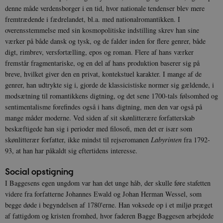
denne måde verdensborger i en tid, hvor nationale tendenser blev mere
fremtrædende i fædrelandet, bl.a. med nationalromantikken. I
overensstemmelse med sin kosmopolitiske indstilling skrev han sine
værker på både dansk og tysk, og de falder inden for flere genrer, både
digt, rimbrev, versfortælling, epos og roman. Flere af hans værker
fremstår fragmentariske, og en del af hans produktion baserer sig på
breve, hvilket giver den en privat, kontekstuel karakter. I mange af de
genrer, han udtrykte sig i, gjorde de klassicistiske normer sig gældende, i
modsætning til romantikkens digtning, og det sene 1700-tals følsomhed og
sentimentalisme forefindes også i hans digtning, men den var også på
mange måder moderne. Ved siden af sit skønlitterære forfatterskab
beskæftigede han sig i perioder med filosofi, men det er især som
skønlitterær forfatter, ikke mindst til rejseromanen
Labyrinten
fra 1792-
93, at han har påkaldt sig eftertidens interesse.
Social opstigning
I Baggesens egen ungdom var han det unge håb, der skulle føre stafetten
videre fra forfatterne Johannes Ewald og Johan Herman Wessel, som
begge døde i begyndelsen af 1780'erne. Han voksede op i et miljø præget
af fattigdom og kristen fromhed, hvor faderen Bagge Baggesen arbejdede