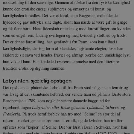
modsætning til den sanselige. Gennem afståelse fra den fysiske kærlighed
kunne den erotiske energi sublimeres og omsættes til kunst, og
kærligheden forædles. Det var et ideal, som Baggesen vedholdende
hyldede og gav udtryk i sine digte, skønt han nåede at være gift to gange
og fik flere børn. Hans lidenskab rettede sig mod forestillinger om kvinden
som en engel; ren, åndelig overlegen og med kvindelig stolthed og trods.
Det er denne forestilling, han genfandt i fru Pram, som han tilbad i
kærlighedsdigte, der tog form af klassiske, højstemte elegier, hvor han
skildrede sit savn ved hendes fravær og afmagt overfor den umådelige lyst,
hun vakte i ham. Han kædede i overensstemmelse med den litterære
tradition erotik og digtning sammen.
Labyrinten: sjælelig opstigen
Det opslidende, platoniske forhold til fru Pram stod på gennem fem år og
var årsag til det skrantende helbred, der sendte ham ud på hans første store
Europarejse i 1789, som nogle år senere dannede baggrund for
rejseberetningen
Labyrinten eller Reise giennem Tydskland, Schweiz og
Frankerig
. På trods heraf forblev han tro mod ”Seline” en stor del af
rejsen – værket gennemstrømmes af erotik, og de kvinder, han træffer,
opfattes som ”kopier” af Seline. Det var først i Bern i Schweiz, hvor han
forlovede sig med sin første hustru, Sophie von Haller (1767-1797), at han