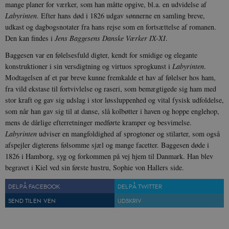
mange planer for værker, som han måtte opgive, bl.a. en udvidelse af
Labyrinten
. Efter hans død i 1826 udgav sønnerne en samling breve,
udkast og dagbogsnotater fra hans rejse som en fortsættelse af romanen.
Den kan findes i
Jens Baggesens Danske Værker IX-XI
.
sp_landing
1 dag
Spotify Inc.
.spotify.com
Baggesen var en følelsesfuld digter, kendt for smidige og elegante
konstruktioner i sin versdigtning og virtuos sprogkunst i
Labyrinten
.
Modtagelsen af et par breve kunne fremkalde et hav af følelser hos ham,
fra vild ekstase til fortvivlelse og raseri, som bemægtigede sig ham med
stor kraft og gav sig udslag i stor løssluppenhed og vital fysisk udfoldelse,
JSESSIONID
Session
Oracle Corporation
som når han gav sig til at danse, slå kolbøtter i haven og hoppe englehop,
.nr-data.net
mens de dårlige efterretninger medførte kramper og besvimelse.
Labyrinten
udviser en mangfoldighed af sprogtoner og stilarter, som også
afspejler digterens følsomme sjæl og mange facetter. Baggesen døde i
1826 i Hamborg, syg og forkommen på vej hjem til Danmark. Han blev
begravet i Kiel ved sin første hustru, Sophie von Hallers side.
CookieScriptConsent
1 år
CookieScript
DEL PÅ FACEBOOK
DEL PÅ TWITTER
danmarkshistorien.dk
SEND TIL EN VEN
UDSKRIV