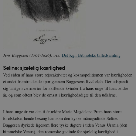
Jens Baggesen (1764-1826).
Fra:
Det Kgl. Biblioteks billedsamling
Seline: sjælelig kærlighed
Ved siden af hans store rejseaktivitet og kosmopolitismen var kærligheden
et andet fremtrædende spor gennem Baggesens livsforløb. Der udspandt
sig talrige sværmerier for skiftende kvinder fra hans unge til hans ældre
år, og som oftest blev de omsat i kærlighedsdigte til den udkårne.
I hans unge år var den ti år ældre Maria Magdalene Pram hans store
forelskelse, hende besang han som den kyske månegudinde Seline.
Baggesen dyrkede ligesom flere tyske digtere i tiden Venus Urania (den
himmelske Venus), den romerske gudinde for sjælelig kærlighed i