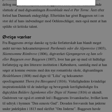
deltog meget lidt i fejden, som Baggesen i 1819 for sit vedkommende
sluttede af med digtsamlingen
Rosenblade med et Par Torne
. Året efter
forlod han Danmark endegyldigt. Eftertiden har givet Baggesen ret i en
Nødvendige
Statistiske
Marketing
stor del af hans indvendinger mod Oehlenschläger, men også ment at han
Funktionelle
Uklassificerede
spildte sit kritiske talent.
Nødvendige cookies hjælper med at gøre
Øvrige værker
hjemmesiden brugbar ved at aktivere nogle
grundlæggende funktioner som navigation mm.
Fra Baggesens øvrige danske og tyske forfatterskab kan blandt meget
Hjemmesiden kan ikke fungerer uden disse
andet nævnes heksametereposset
Parthenaïs oder die Alpenreise
(1803),
cookies.
Skiemtsomme Riimbreve
(1806), digtværket
Gjengangeren og han selv
Navn
Udbyder / Domæne
Udløb
eller Baggesen over Baggesen
(1807), hvor han gør op med sit hidtidige
be_typo_user
Session
TYPO3 Association
forfatterjeg og den litterære institution i København, samtidig med at han
.danmarkshistorien.dk
søger at komme overens med den nye romantiske skole, digtsamlingen
Heideblumen
(1808) med digte til ”Lilia” og heksameter-
eposfragmentet
Thora fra Havsgaard
(1816). Virkelighedens kvindelige
inspirationskilde til de inderlige og bevægende kærlighedsdigte fra
digtcyklen
Balders Igjenkomst eller Digte til Nanna
(1816) er ukendt.
Gudstroen var også et centralt led i Baggesens livsanskuelse, hvilket kom
sp_t
1 år
Spotify Inc.
til udtryk i hymnen ”Den eeneste Gud”. Desuden forsvarede han jøderne
.spotify.com
under jødefejden i 1813 med skriftet ”Om Jøderne”. Baggesen havde