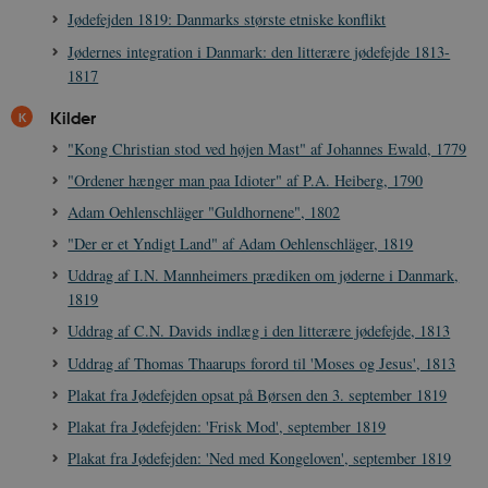
Jødefejden 1819: Danmarks største etniske konflikt
vuid
1 år 1
D
Vimeo.com Inc.
måned
V
.vimeo.com
Jødernes integration i Danmark: den litterære jødefejde 1813-
p
1817
CloudFront-
.h5p.com
Session
A
Region
Kilder
CloudFront-
.h5p.com
Session
A
"Kong Christian stod ved højen Mast" af Johannes Ewald, 1779
Policy
"Ordener hænger man paa Idioter" af P.A. Heiberg, 1790
_ga_7J1SYH77RJ
.danmarkshistorien.dk
1 år 1
G
måned
Adam Oehlenschläger "Guldhornene", 1802
_ga
1 år 1
D
Google LLC
"Der er et Yndigt Land" af Adam Oehlenschläger, 1819
måned
k
.danmarkshistorien.dk
U
s
Uddrag af I.N. Mannheimers prædiken om jøderne i Danmark,
i
1819
a
a
Uddrag af C.N. Davids indlæg i den litterære jødefejde, 1813
c
s
Uddrag af Thomas Thaarups forord til 'Moses og Jesus', 1813
b
e
Plakat fra Jødefejden opsat på Børsen den 3. september 1819
n
i
Plakat fra Jødefejden: 'Frisk Mod', september 1819
i
s
Plakat fra Jødefejden: 'Ned med Kongeloven', september 1819
s
b
s