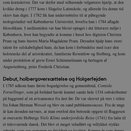
som kornskriver. Det var derfor med velhavende velgøreres hjælp, at den
kvikke dreng i 1777 kom i Slagelse Latinskole, og allerede fra denne tid
skrev han digte. I 1782 fik han understøttelse til at påbegynde
teologistudiet ved Københavns Universitet, hvorfra han i 1784 aflagde
filosofikum. I mellemtiden var han blevet optaget i det litterære miljø i
København, hvor han begyndte at komme i huset hos digteren Christen
Pram og hans hustru Maria Magdalene Pram. Desuden hjalp hans store
talent for selskabelighed ham, da han kom i forbindelse med især den
holstenske del af aristokratiet, familierne Reventlow og Stolberg, og kom
under protektion af greve Ernst Schimmelmann og hertugen af
Augustenborg, prins Frederik Christian.
Debut, holbergoversættelse og Holgerfejden
I 1785 udkom hans første bogudgivelse og gennembrud,
Comiske
Fortællinger
, som på forhånd havde kunnet samle hele 1334 subskribenter
på baggrund af en avisannonce fra året før. De var skrevet på vers i stilen
fra Johan Herman Wessel og blev en sand publikumssucces. Fra de unge
år kan desuden nævnes, at man overlod den betroede opgave til Baggesen
at oversætte Holbergs
Niels Klims underjordiske Reise
(1741) fra latin til
et tidssvarende dansk. Det blev et meget veludført og vellykket stykke
arbejde, som gav romanen ny friskhed og kvalitet. Samme år som denne