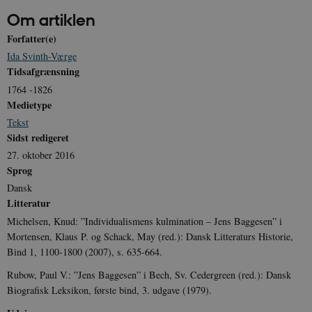
Om artiklen
Forfatter(e)
XSRF-TOKEN
danmarkshistoriendk.h5p.com
1 dag
Ida Svinth-Værge
Tidsafgrænsning
1764 -1826
Medietype
Tekst
Sidst redigeret
__cf_bm
30
Cloudflare Inc.
minutte
.vimeo.com
27. oktober 2016
Sprog
Dansk
Litteratur
Michelsen, Knud: ”Individualismens kulmination – Jens Baggesen” i
Mortensen, Klaus P. og Schack, May (red.): Dansk Litteraturs Historie,
Bind 1, 1100-1800 (2007), s. 635-664.
Rubow, Paul V.: ”Jens Baggesen” i Bech, Sv. Cedergreen (red.): Dansk
Udbyder /
Navn
Udløb
Beskrivelse
Biografisk Leksikon, første bind, 3. udgave (1979).
Domæne
Udbyder /
Udbyder /
Navn
Navn
Udløb
Udløb
Beskrivelse
Besk
Domæne
Domæne
cf_clearance
1 år
Podbean