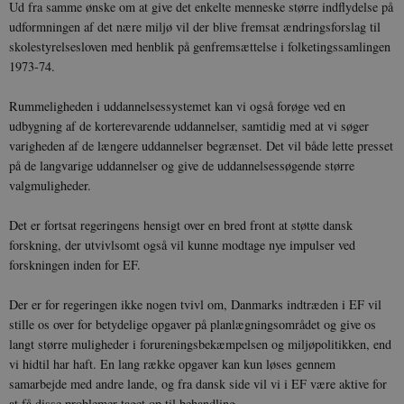
Ud fra samme ønske om at give det enkelte menneske større indflydelse på
udformningen af det nære miljø vil der blive fremsat ændringsforslag til
Udbyder /
Navn
Udløb
Beskrivelse
Domæne
Udbyder /
Udbyder /
skolestyrelsesloven med henblik på genfremsættelse i folketingssamlingen
Navn
Navn
Udløb
Udløb
Beskrivelse
Besk
Domæne
Domæne
1973-74.
cf_clearance
1 år
Podbean
Cloudflare,
Navn
Udbyder / Domæne
Udløb
B
VISITOR_INFO1_LIVE
_cfuvid
Inc.
.vimeo.com
6
Session
Denne cooki
Google LLC
.podbean.com
måneder
indstilles af 
.youtube.com
nmstat
1 år 1
D
Siteimprove A/S
Rummeligheden i uddannelsessystemet kan vi også forøge ved en
for at holde s
VISITOR_PRIVACY_METADATA
6
YouTube
måned
S
.danmarkshistorien.dk
brugerpræfer
måneder
.youtube.com
r
udbygning af de korterevarende uddannelser, samtidig med at vi søger
for Youtube-
d
varigheden af de længere uddannelser begrænset. Det vil både lette presset
videoer, der e
a
indlejret i
h
på de langvarige uddannelser og give de uddannelsessøgende større
websteder; d
b
også afgøre,
valgmuligheder.
h
webstedsbes
t
bruger den ny
gamle version
CloudFront-
.h5p.com
Session
A
Det er fortsat regeringens hensigt over en bred front at støtte dansk
Youtube-
Key-Pair-Id
forskning, der utvivlsomt også vil kunne modtage nye impulser ved
grænsefladen
_gid
1 dag
D
Google LLC
forskningen inden for EF.
NID
6
Denne cooki
Google LLC
k
.danmarkshistorien.dk
måneder
indstilles af
.google.com
U
3 dage
DoubleClick 
D
Der er for regeringen ikke nogen tvivl om, Danmarks indtræden i EF vil
ejes af Google
e
at hjælpe med
stille os over for betydelige opgaver på planlægningsområdet og give os
f
oprette en pro
i
langt større muligheder i forureningsbekæmpelsen og miljøpolitikken, end
dine interess
t
vise dig relev
vi hidtil har haft. En lang række opgaver kan kun løses gennem
D
annoncer på 
o
samarbejde med andre lande, og fra dansk side vil vi i EF være aktive for
websteder.
v
s
at få disse problemer taget op til behandling.