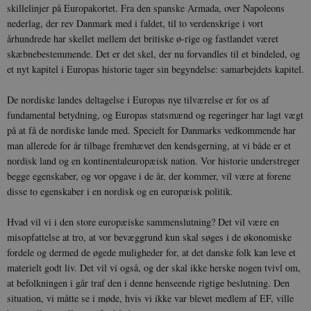
skillelinjer på Europakortet. Fra den spanske Armada, over Napoleons
nederlag, der rev Danmark med i faldet, til to verdenskrige i vort
århundrede har skellet mellem det britiske ø-rige og fastlandet været
skæbnebestemmende. Det er det skel, der nu forvandles til et bindeled, og
et nyt kapitel i Europas historie tager sin begyndelse: samarbejdets kapitel.
De nordiske landes deltagelse i Europas nye tilværelse er for os af
fundamental betydning, og Europas statsmænd og regeringer har lagt vægt
på at få de nordiske lande med. Specielt for Danmarks vedkommende har
man allerede for år tilbage fremhævet den kendsgerning, at vi både er et
nordisk land og en kontinentaleuropæisk nation. Vor historie understreger
begge egenskaber, og vor opgave i de år, der kommer, vil være at forene
disse to egenskaber i en nordisk og en europæisk politik.
Hvad vil vi i den store europæiske sammenslutning? Det vil være en
misopfattelse at tro, at vor bevæggrund kun skal søges i de økonomiske
fordele og dermed de øgede muligheder for, at det danske folk kan leve et
materielt godt liv. Det vil vi også, og der skal ikke herske nogen tvivl om,
at befolkningen i går traf den i denne henseende rigtige beslutning. Den
situation, vi måtte se i møde, hvis vi ikke var blevet medlem af EF, ville