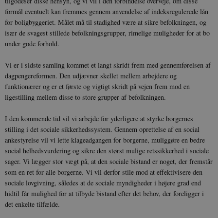
tilgodeser disse hensyn, og vi vil i den forbindelse overveje, om disse
formål eventuelt kan fremmes gennem anvendelse af indeksregulerede lån
sp_t
1 år
Spotify Inc.
for boligbyggeriet. Målet må til stadighed være at sikre befolkningen, og
.spotify.com
især de svagest stillede befolkningsgrupper, rimelige muligheder for at bo
under gode forhold.
Vi er i sidste samling kommet et langt skridt frem med gennemførelsen af
dagpengereformen. Den udjævner skellet mellem arbejdere og
sp_landing
1 dag
Spotify Inc.
.spotify.com
funktionærer og er et første og vigtigt skridt på vejen frem mod en
ligestilling mellem disse to store grupper af befolkningen.
I den kommende tid vil vi arbejde for yderligere at styrke borgernes
stilling i det sociale sikkerhedssystem. Gennem oprettelse af en social
ankestyrelse vil vi lette klageadgangen for borgerne, muliggøre en bedre
JSESSIONID
Session
Oracle Corporation
.nr-data.net
social helhedsvurdering og sikre den størst mulige retssikkerhed i sociale
sager. Vi lægger stor vægt på, at den sociale bistand er noget, der fremstår
som en ret for alle borgerne. Vi vil derfor stile mod at effektivisere den
sociale lovgivning, således at de sociale myndigheder i højere grad end
hidtil får mulighed for at tilbyde bistand efter det behov, der foreligger i
det enkelte tilfælde.
CookieScriptConsent
1 år
CookieScript
danmarkshistorien.dk