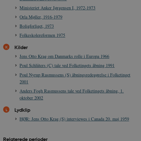
Ministeriet Anker Jørgensen I, 1972-1973
Orla Møller, 1916-1979
Boligforliget, 1973
Folkeskolereformen 1975
Kilder
Jens Otto Krag om Danmarks rolle i Europa 1966
Poul Schlüters (C) tale ved Folketingets åbning 1991
Poul Nyrup Rasmussens (S) åbningsredegørelse i Folketinget
2001
Anders Fogh Rasmussens tale ved Folketingets åbning, 1.
oktober 2002
Lydklip
HØR: Jens Otto Krag (S) interviewes i Canada 20. maj 1959
Relaterede perioder