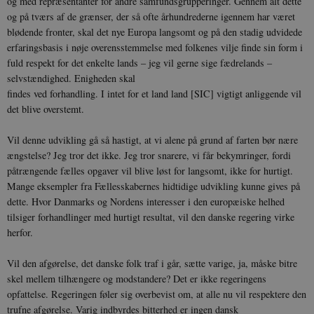
og med repræsentanter for andre samfundsgrupperinger. Gennem alt dette
og på tværs af de grænser, der så ofte århundrederne igennem har været
blødende fronter, skal det nye Europa langsomt og på den stadig udvidede
erfaringsbasis i nøje overensstemmelse med folkenes vilje finde sin form i
fuld respekt for det enkelte lands – jeg vil gerne sige fædrelands –
selvstændighed. Enigheden skal
findes ved forhandling. I intet for et land land [SIC] vigtigt anliggende vil
det blive overstemt.
Vil denne udvikling gå så hastigt, at vi alene på grund af farten bør nære
ængstelse? Jeg tror det ikke. Jeg tror snarere, vi får bekymringer, fordi
påtrængende fælles opgaver vil blive løst for langsomt, ikke for hurtigt.
Mange eksempler fra Fællesskabernes hidtidige udvikling kunne gives på
dette. Hvor Danmarks og Nordens interesser i den europæiske helhed
tilsiger forhandlinger med hurtigt resultat, vil den danske regering virke
herfor.
Vil den afgørelse, det danske folk traf i går, sætte varige, ja, måske bitre
skel mellem tilhængere og modstandere? Det er ikke regeringens
opfattelse. Regeringen føler sig overbevist om, at alle nu vil respektere den
trufne afgørelse. Varig indbyrdes bitterhed er ingen dansk