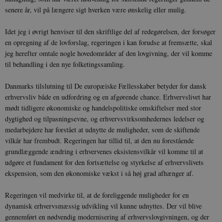
senere år, vil på længere sigt hverken være ønskelig eller mulig.
Idet jeg i øvrigt henviser til den skriftlige del af redegørelsen, der forsøger
en opregning af de lovforslag, regeringen i kan forudse at fremsætte, skal
jeg herefter omtale nogle hovedområder af den lovgivning, der vil komme
til behandling i den nye folketingssamling.
Danmarks tilslutning til De europæiske Fællesskaber betyder for dansk
erhvervsliv både en udfordring og en afgørende chance. Erhvervslivet har
mødt tidligere økonomiske og handelspolitiske omskiftelser med stor
dygtighed og tilpasningsevne, og erhvervsvirksomhedernes ledelser og
medarbejdere har forstået at udnytte de muligheder, som de skiftende
vilkår har frembudt. Regeringen har tillid til, at den nu forestående
grundlæggende ændring i erhvervenes eksistensvilkår vil komme til at
udgøre et fundament for den fortsættelse og styrkelse af erhvervslivets
ekspension, som den økonomiske vækst i så høj grad afhænger af.
Regeringen vil medvirke til, at de foreliggende muligheder for en
dynamisk erhvervsmæssig udvikling vil kunne udnyttes. Der vil blive
gennemført en nødvendig modernisering af erhvervslovgivningen, og der