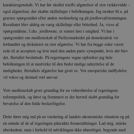
karakteregenskab. Vi har før skullet træffe afgørelser af stor rækkevidde –
også afgørelser, der skabte skillelinjer i befolkningen. Jeg tænker bl.a. på
grænse spørgsmålet efter anden verdenskrig og på jordlovsafstemningen.
Resultatet blev aldrig en varig skillelinje eller bitterhed. Ja, visse af
spørgsmålene, f.eks. jordlovene, er senere løst i enighed. Vi har i
spørgsmålet om medlemskab af Fællesmarkedet på demokratisk vis
forhandlet og diskuteret en stor afgørelse. Vi har fra begge sider været
rede til at acceptere og leve med den anden parts synspunkt, hvis det blev
det, flertallet besluttede. På regeringens vegne opfordrer jeg hele
befolkningen til at medvirke til den bedst mulige udnyttelse af de
muligheder, flertallets afgørelse har givet os. Vor europæiske indflydelse
vil vokse og dermed vort ansvar.
Vort medlemskab giver grundlag for en videreførelse af regeringens
reformpolitik, og først og fremmest er der herved skabt grundlag for
bevarelse af den fulde beskæftigelse.
Dette fører mig ind på en vurdering af landets økonomiske situation og på
en omtale af de af regeringen påtænkte foranstaltninger. Lad mig, måske
ubeskedent, men i forhold til udviklingen ikke uberettiget, begynde med