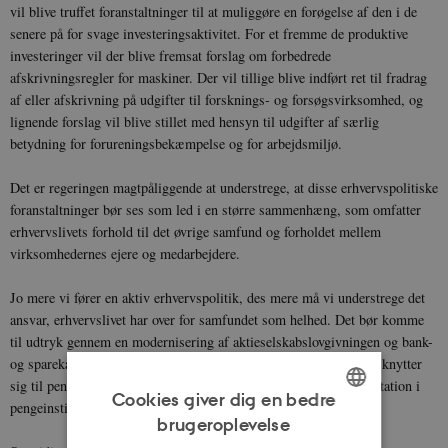
vil blive truffet foranstaltninger til at muliggøre en forøgelse af den i de
senere på for svage investeringsaktivitet. For et fremme de produktive
investeringer vil der blive fremsat forslag om forbedrede
afskrivningsregler for maskiner. Der vil tillige blive indført ret til fradrag
af eller afskrivning på udgifter til forsknings- og forsøgsvirksomhed, og
lignende forslag vil blive stillet med hensyn til udgifter af særlig
betydning for forureningsbekæmpelse og for arbejdsmiljø.
Det er regeringen magtpåliggende at understrege, at disse erhvervspolitiske
foranstaltninger bør ses som led i en større sammenhæng, som omfatter
erhvervslivets forhold til det øvrige samfund og forholdet mellem
virksomhedernes ejere og medarbejdere.
Jo mere vi fører en aktiv erhvervspolitik, des mere må vi understrege det
ansvar, erhvervslivet har over for samfundet som helhed. Det bør komme
til udtryk gennem en modernisering af aktieselskabslovgivningen og bank-
og sparekasselovgivningen. De samfundsmæssige interesser, der knytter
sig til pengeinstitutternes virksomhed, gør en samfundsrepræsentation i
Cookies giver dig en bedre
pengeinstitutterne rimelig.
brugeroplevelse
ENGLISH