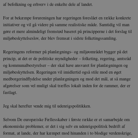
i
af befolkning og erhverv i de enkelte dele af landet.
i
s
s
For at bekæmpe forureningen har regeringen foreslået en række konkrete
b
s
initiativer og vil gå videre på samme realistiske måde. Samtidig vil man
k
gøre et mere almindeligt fremstød baseret på principperne i det forslag til
a
h
miljøbeskyttelseslov, der blev fremsat i sidste folketingssamling.
CloudFront-
.h5p.com
Session
A
Created-At
Regeringens reformer på planlægnings- og miljøområdet bygger på det
_gat_UA-
.danmarkshistorien.dk
58
T
princip, at det er de politiske myndigheder – folketing, regering, amtsråd
8822943-1
sekunder
c
og kommunalbestyrelser – der skal have ansvaret for planlægningen og
A
p
miljøbeskyttelsen. Regeringen vil imidlertid også stile mod en øget
n
medborgerindflydelse under planlægningen og mod det mål, at så mange
u
n
afgørelser som vel muligt skal træffes lokalt inden for de rammer, der er
o
fastlagt.
I
_
u
a
Jeg skal herefter vende mig til udenrigspolitikken.
r
h
w
Selvom De europæiske Fællesskaber i første række er et samarbejde om
økonomiske problemer, er det i sig selv en udenrigspolitisk bedrift af
format, at lande, der har kæmpet mod hinanden i to blodige verdenskrige,