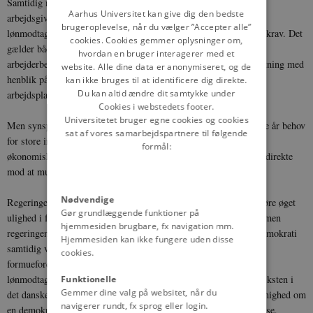
Samtidig må vi lægge vægt på, at samarbejdsforholdene mellem
DANISH
Aarhus Universitet kan give dig den bedste
arbejdsgivere og
brugeroplevelse, når du vælger ”Accepter alle”
lønmodtagere tilpasses det moderne dynamiske samfund og dets krav. Det
cookies. Cookies gemmer oplysninger om,
gælder både på det arbejdsretlige område og med hensyn til
hvordan en bruger interagerer med et
arbejderbeskyttelsen, hvor der er behov for en ny, bredere målsætning med
website. Alle dine data er anonymiseret, og de
henblik på at skabe øget sikkerhed, sundhed og trivsel på
kan ikke bruges til at identificere dig direkte.
Du kan altid ændre dit samtykke under
arbejdspladserne.
Cookies i webstedets footer.
Universitetet bruger egne cookies og cookies
Men synspunktet rækker endnu videre. Der bliver i de kommende år behov
sat af vores samarbejdspartnere til følgende
for store investeringer i dansk erhvervsliv, og den politik på det
formål:
økonomiske og erhvervsmæssige område, vi agter at føre, sigter direkte
mod at muliggøre og fremme disse investeringer.
Nødvendige
Regeringen lægger vægt på, at en øget investering ikke må medføre øget
Gør grundlæggende funktioner på
ulighed i formuefordelingen. Opsparing og investering må øges, men
hjemmesiden brugbare, fx navigation mm.
regeringen anser det for afgørende, at planerne om økonomisk demokrati
Hjemmesiden kan ikke fungere uden disse
samtidig virkeliggøres. Der må skabes basis for en mere ligelig
cookies.
formuefordeling og øget medindflydelse og medbestemmelse for
lønmodtagerne. Også lønmodtagerne må have andel i kapitaltilvæksten i
Funktionelle
Gemmer dine valg på websitet, når du
det danske samfund. Regeringen har konstateret, at der er bred enighed om
navigerer rundt, fx sprog eller login.
en demokratisering af ejendomsretten og om øget medbestemmelse,