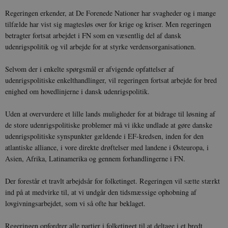
Regeringen erkender, at De Forenede Nationer har svagheder og i mange
tilfælde har vist sig magtesløs over for krige og kriser. Men regeringen
betragter fortsat arbejdet i FN som en væsentlig del af dansk
udenrigspolitik og vil arbejde for at styrke verdensorganisationen.
Selvom der i enkelte spørgsmål er afvigende opfattelser af
udenrigspolitiske enkelthandlinger, vil regeringen fortsat arbejde for bred
enighed om hovedlinjerne i dansk udenrigspolitik.
Uden at overvurdere et lille lands muligheder for at bidrage til løsning af
de store udenrigspolitiske problemer må vi ikke undlade at gøre danske
udenrigspolitiske synspunkter gældende i EF-kredsen, inden for den
atlantiske alliance, i vore direkte drøftelser med landene i Østeuropa, i
Asien, Afrika, Latinamerika og gennem forhandlingerne i FN.
Der forestår et travlt arbejdsår for folketinget. Regeringen vil sætte stærkt
ind på at medvirke til, at vi undgår den tidsmæssige ophobning af
lovgivningsarbejdet, som vi så ofte har beklaget.
Regeringen opfordrer alle partier i folketinget til at deltage i et bredt