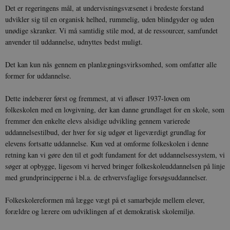
Det er regeringens mål, at undervisningsvæsenet i bredeste forstand
udvikler sig til en organisk helhed, rummelig, uden blindgyder og uden
unødige skranker. Vi må samtidig stile mod, at de ressourcer, samfundet
anvender til uddannelse, udnyttes bedst muligt.
Det kan kun nås gennem en planlægningsvirksomhed, som omfatter alle
former for uddannelse.
XSRF-TOKEN
danmarkshistoriendk.h5p.com
1 dag
Dette indebærer først og fremmest, at vi afløser 1937-loven om
folkeskolen med en lovgivning, der kan danne grundlaget for en skole, som
fremmer den enkelte elevs alsidige udvikling gennem varierede
uddannelsestilbud, der hver for sig udgør et ligeværdigt grundlag for
__cf_bm
30
Cloudflare Inc.
elevens fortsatte uddannelse. Kun ved at omforme folkeskolen i denne
minutte
.vimeo.com
retning kan vi gøre den til et godt fundament for det uddannelsessystem, vi
søger at opbygge, ligesom vi herved bringer folkeskoleuddannelsen på linje
med grundprincipperne i bl.a. de erhvervsfaglige forsøgsuddannelser.
Folkeskolereformen må lægge vægt på et samarbejde mellem elever,
forældre og lærere om udviklingen af et demokratisk skolemiljø.