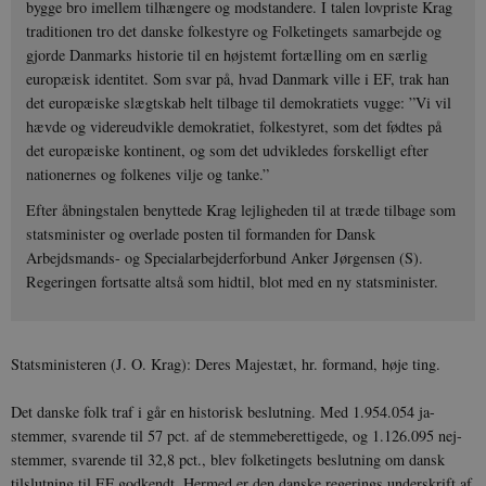
bygge bro imellem tilhængere og modstandere. I talen lovpriste Krag
traditionen tro det danske folkestyre og Folketingets samarbejde og
gjorde Danmarks historie til en højstemt fortælling om en særlig
europæisk identitet. Som svar på, hvad Danmark ville i EF, trak han
det europæiske slægtskab helt tilbage til demokratiets vugge: ”Vi vil
hævde og videreudvikle demokratiet, folkestyret, som det fødtes på
det europæiske kontinent, og som det udvikledes forskelligt efter
nationernes og folkenes vilje og tanke.”
Efter åbningstalen benyttede Krag lejligheden til at træde tilbage som
statsminister og overlade posten til formanden for Dansk
Arbejdsmands- og Specialarbejderforbund Anker Jørgensen (S).
Regeringen fortsatte altså som hidtil, blot med en ny statsminister.
Statsministeren (J. O. Krag): Deres Majestæt, hr. formand, høje ting.
Det danske folk traf i går en historisk beslutning. Med 1.954.054 ja-
stemmer, svarende til 57 pct. af de stemmeberettigede, og 1.126.095 nej-
stemmer, svarende til 32,8 pct., blev folketingets beslutning om dansk
tilslutning til EF godkendt. Hermed er den danske regerings underskrift af