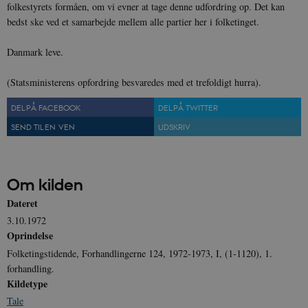
folkestyrets formåen, om vi evner at tage denne udfordring op. Det kan
bedst ske ved et samarbejde mellem alle partier her i folketinget.
Danmark leve.
(Statsministerens opfordring besvaredes med et trefoldigt hurra).
DEL PÅ FACEBOOK
DEL PÅ TWITTER
SEND TIL EN VEN
UDSKRIV
Om kilden
Dateret
3.10.1972
Oprindelse
Folketingstidende, Forhandlingerne 124, 1972-1973, I, (1-1120), 1.
forhandling.
Kildetype
Tale