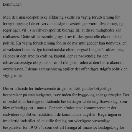
kommuner.
Med den markedspolitiske afklaring skulle en vigtig forudsætning for
fornyet opgang i de erhvervsmæssige investeringer være tilvejebragt, og
regeringen vil i sin erhvervspolitik bidrage til, at disse muligheder kan
realiseres. Dette stiller samtidig nye krav til den generelle økonomiske
politik. En vigtig forudsætning for, at de nye muligheder kan udnyttes, er,
at væksten i den øvrige indenlandske efterspørgsel i nogle år afdæmpes,
således at den arbejdskraft og kapital, der er nødvendig for den
erhvervsmæssige ekspansion, er til rådighed, uden at den indre økonomi
overbelastes. I denne sammenhæng spiller det offentliges udgiftspolitik en
vigtig rolle.
Der er allerede for indeværende år gennemført ganske betydelige
besparelser på statsbudgettet, især inden for bygge- og anlægsarbejder. Det
er besluttet at foretage omfattende beskæringer af de udgiftsoverslag, som
blev offentliggjort i marts. Gennem aftaler med kommunerne er der
endvidere opnået en reduktion i de kommunale udgifter. Regeringen er
imidlertid indstillet på at stille forslag om yderligere væsentlige
besparelser for 1973-74, som det vil fremgå af finanslovforslaget, og for