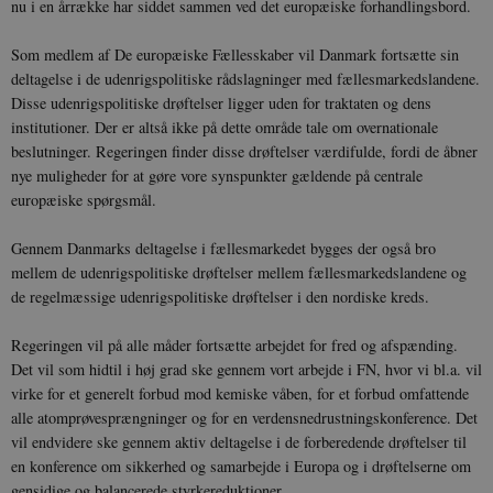
nu i en årrække har siddet sammen ved det europæiske forhandlingsbord.
Som medlem af De europæiske Fællesskaber vil Danmark fortsætte sin
deltagelse i de udenrigspolitiske rådslagninger med fællesmarkedslandene.
Disse udenrigspolitiske drøftelser ligger uden for traktaten og dens
institutioner. Der er altså ikke på dette område tale om overnationale
beslutninger. Regeringen finder disse drøftelser værdifulde, fordi de åbner
nye muligheder for at gøre vore synspunkter gældende på centrale
europæiske spørgsmål.
Gennem Danmarks deltagelse i fællesmarkedet bygges der også bro
mellem de udenrigspolitiske drøftelser mellem fællesmarkedslandene og
de regelmæssige udenrigspolitiske drøftelser i den nordiske kreds.
Regeringen vil på alle måder fortsætte arbejdet for fred og afspænding.
Det vil som hidtil i høj grad ske gennem vort arbejde i FN, hvor vi bl.a. vil
virke for et generelt forbud mod kemiske våben, for et forbud omfattende
alle atomprøvesprængninger og for en verdensnedrustningskonference. Det
vil endvidere ske gennem aktiv deltagelse i de forberedende drøftelser til
en konference om sikkerhed og samarbejde i Europa og i drøftelserne om
gensidige og balancerede styrkereduktioner.