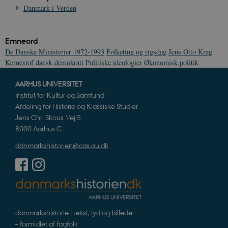
Danmark i Verden
Emneord
De Danske Ministerier 1972-1993
Folketing og rigsdag
Jens Otto Krag
Kernestof dansk demokrati
Politiske ideologier
Økonomisk politik
AARHUS UNIVERSITET
Institut for Kultur og Samfund
Afdeling for Historie og Klassiske Studier
Jens Chr. Skous Vej 5
8000 Aarhus C
danmarkshistorien@cas.au.dk
danmarkshistorie i tekst, lyd og billede
– formidlet af fagfolk