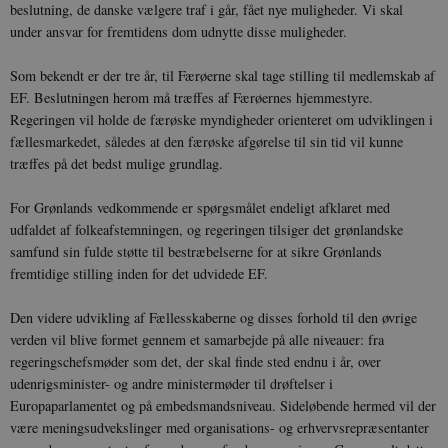
beslutning, de danske vælgere traf i går, fået nye muligheder. Vi skal
under ansvar for fremtidens dom udnytte disse muligheder.
Som bekendt er der tre år, til Færøerne skal tage stilling til medlemskab af
EF. Beslutningen herom må træffes af Færøernes hjemmestyre.
Regeringen vil holde de færøske myndigheder orienteret om udviklingen i
fællesmarkedet, således at den færøske afgørelse til sin tid vil kunne
træffes på det bedst mulige grundlag.
For Grønlands vedkommende er spørgsmålet endeligt afklaret med
udfaldet af folkeafstemningen, og regeringen tilsiger det grønlandske
samfund sin fulde støtte til bestræbelserne for at sikre Grønlands
fremtidige stilling inden for det udvidede EF.
Den videre udvikling af Fællesskaberne og disses forhold til den øvrige
verden vil blive formet gennem et samarbejde på alle niveauer: fra
regeringschefsmøder som det, der skal finde sted endnu i år, over
udenrigsminister- og andre ministermøder til drøftelser i
Europaparlamentet og på embedsmandsniveau. Sideløbende hermed vil der
være meningsudvekslinger med organisations- og erhvervsrepræsentanter