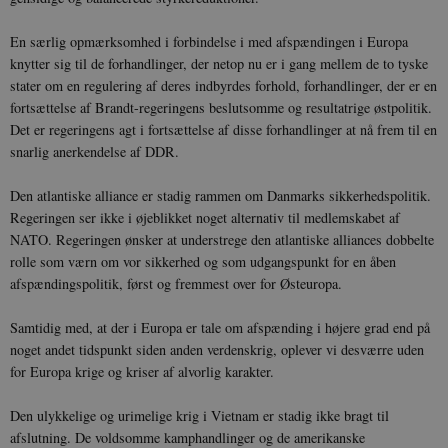
En særlig opmærksomhed i forbindelse i med afspændingen i Europa
knytter sig til de forhandlinger, der netop nu er i gang mellem de to tyske
stater om en regulering af deres indbyrdes forhold, forhandlinger, der er en
fortsættelse af Brandt-regeringens beslutsomme og resultatrige østpolitik.
Det er regeringens agt i fortsættelse af disse forhandlinger at nå frem til en
snarlig anerkendelse af DDR.
Den atlantiske alliance er stadig rammen om Danmarks sikkerhedspolitik.
Regeringen ser ikke i øjeblikket noget alternativ til medlemskabet af
NATO. Regeringen ønsker at understrege den atlantiske alliances dobbelte
rolle som værn om vor sikkerhed og som udgangspunkt for en åben
afspændingspolitik, først og fremmest over for Østeuropa.
Samtidig med, at der i Europa er tale om afspænding i højere grad end på
noget andet tidspunkt siden anden verdenskrig, oplever vi desværre uden
for Europa krige og kriser af alvorlig karakter.
Den ulykkelige og urimelige krig i Vietnam er stadig ikke bragt til
afslutning. De voldsomme kamphandlinger og de amerikanske