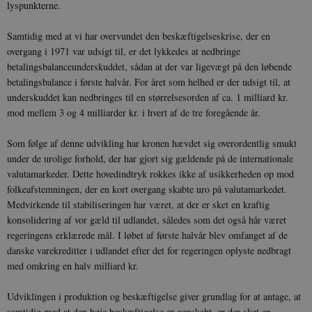
lyspunkterne.
Samtidig med at vi har overvundet den beskæftigelseskrise, der en
overgang i 1971 var udsigt til, er det lykkedes at nedbringe
betalingsbalanceunderskuddet, sådan at der var ligevægt på den løbende
betalingsbalance i første halvår. For året som helhed er der udsigt til, at
underskuddet kan nedbringes til en størrelsesorden af ca. 1 milliard kr.
mod mellem 3 og 4 milliarder kr. i hvert af de tre foregående år.
Som følge af denne udvikling har kronen hævdet sig overordentlig smukt
under de urolige forhold, der har gjort sig gældende på de internationale
valutamarkeder. Dette hovedindtryk rokkes ikke af usikkerheden op mod
folkeafstemningen, der en kort overgang skabte uro på valutamarkedet.
Medvirkende til stabiliseringen har været, at der er sket en kraftig
konsolidering af vor gæld til udlandet, således som det også hår været
regeringens erklærede mål. I løbet af første halvår blev omfanget af de
danske varekreditter i udlandet efter det for regeringen oplyste nedbragt
med omkring en halv milliard kr.
Udviklingen i produktion og beskæftigelse giver grundlag for at antage, at
samtidig med at den høje beskæftigelse er genskabt, er der sket en