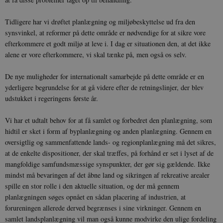
YSC
Session
Denne cooki
Google LLC
indstilles af
.youtube.com
h5pcomsession
danmarkshistoriendk.h5p.com
1 dag
A
YouTube til a
Tidligere har vi drøftet planlægning og miljøbeskyttelse ud fra den
visninger af
CloudFront-
.h5p.com
Session
A
synsvinkel, at reformer på dette område er nødvendige for at sikre vore
indlejrede vi
Signature
efterkommere et godt miljø at leve i. I dag er situationen den, at det ikke
vuid
1 år 1
D
Vimeo.com Inc.
alene er vore efterkommere, vi skal tænke på, men også os selv.
måned
V
.vimeo.com
p
De nye muligheder for internationalt samarbejde på dette område er en
CloudFront-
.h5p.com
Session
A
Region
yderligere begrundelse for at gå videre efter de retningslinjer, der blev
udstukket i regeringens første år.
CloudFront-
.h5p.com
Session
A
Policy
Vi har et udtalt behov for at få samlet og forbedret den planlægning, som
_ga_7J1SYH77RJ
.danmarkshistorien.dk
1 år 1
G
måned
hidtil er sket i form af byplanlægning og anden planlægning. Gennem en
_ga
1 år 1
D
oversigtlig og sammenfattende lands- og regionplanlægning må det sikres,
Google LLC
måned
k
.danmarkshistorien.dk
at de enkelte dispositioner, der skal træffes, på forhånd er set i lyset af de
U
s
mangfoldige samfundsmæssige synspunkter, der gør sig gældende. Ikke
i
mindst må bevaringen af det åbne land og sikringen af rekreative arealer
a
a
spille en stor rolle i den aktuelle situation, og der må gennem
c
planlægningen søges opnået en sådan placering af industrien, at
s
b
forureningen allerede derved begrænses i sine virkninger. Gennem en
e
n
samlet landsplanlægning vil man også kunne modvirke den ulige fordeling