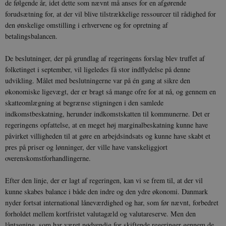
de følgende år, idet dette som nævnt må anses for en afgørende
forudsætning for, at der vil blive tilstrækkelige ressourcer til rådighed for
den ønskelige omstilling i erhvervene og for opretning af
betalingsbalancen.
De beslutninger, der på grundlag af regeringens forslag blev truffet af
folketinget i september, vil ligeledes få stor indflydelse på denne
udvikling. Målet med beslutningerne var på én gang at sikre den
økonomiske ligevægt, der er bragt så mange ofre for at nå, og gennem en
skatteomlægning at begrænse stigningen i den samlede
indkomstbeskatning, herunder indkomstskatten til kommunerne. Det er
regeringens opfattelse, at en meget høj marginalbeskatning kunne have
påvirket villigheden til at gøre en arbejdsindsats og kunne have skabt et
pres på priser og lønninger, der ville have vanskeliggjort
overenskomstforhandlingerne.
Efter den linje, der er lagt af regeringen, kan vi se frem til, at der vil
kunne skabes balance i både den indre og den ydre økonomi. Danmark
nyder fortsat international låneværdighed og har, som før nævnt, forbedret
forholdet mellem kortfristet valutagæld og valutareserve. Men den
låntagning, som har været nødvendig for skiftende regeringer gennem de