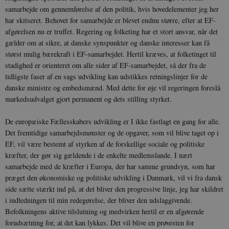
samarbejde om gennemførelse af den politik, hvis hovedelementer jeg her
har skitseret. Behovet for samarbejde er blevet endnu større, efter at EF-
afgørelsen nu er truffet. Regering og folketing har et stort ansvar, når det
gælder om at sikre, at danske synspunkter og danske interesser kan få
størst mulig bærekraft i EF-samarbejdet. Hertil kræves, at folketinget til
stadighed er orienteret om alle sider af EF-samarbejdet, så der fra de
tidligste faser af en sags udvikling kan udstikkes retningslinjer for de
danske ministre og embedsmænd. Med dette for øje vil regeringen foreslå
markedsudvalget gjort permanent og dets stilling styrket.
De europæiske Fællesskabers udvikling er I ikke fastlagt en gang for alle.
Det fremtidige samarbejdsmønster og de opgaver, som vil blive taget op i
EF, vil være bestemt af styrken af de forskellige sociale og politiske
kræfter, der gør sig gældende i de enkelte medlemslande. I nært
samarbejde med de kræfter i Europa, der har samme grundsyn, som har
præget den økonomiske og politiske udvikling i Danmark, vil vi fra dansk
side sætte stærkt ind på, at det bliver den progressive linje, jeg har skildret
i indledningen til min redegørelse, der bliver den udslaggivende.
Befolkningens aktive tilslutning og medvirken hertil er en afgørende
forudsætning for, at det kan lykkes. Det vil blive en prøvesten for