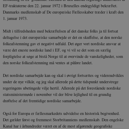
EF-traktaterne den 22. januar 1972 i Bruxelles endegyldigt bekræftet.
Danmarks medlemskab af De europæiske Fællesskaber træder i kraft den
1. januar 1973.
Midt i tilfredsheden med bekræftelsen af det danske folks ja til fortsat
deltagelse i det europæiske samarbejde er det en skuffelse, at den norske
folkeafstemning gav et negativt udfald. Det øger vort nordiske ansvar at
være det eneste nordiske land i EF, og vi vil se det som en særlig
forpligtelse at søge at bistå Norge til at overvinde de vanskeligheder, som
den norske folkeafstemning må ventes at påføre landet.
Det nordiske samarbejde kan og skal i øvrigt fortsættes og videreudvikles
under de nye vilkår, og jeg skal allerede på dette tidspunkt understrege
regeringens ubetingede vilje hertil. Allerede på det forestående nordiske
statsministermøde i november vil der blive lejlighed til en grundig
drøftelse af det fremtidige nordiske samarbejde.
Også for Europa er fællesmarkedets udvidelse en historisk begivenhed.
Det gælder først og fremmest Storbritanniens medlemskab. Den engelske
Kanal har i århundreder været en af de mest afgørende geografiske