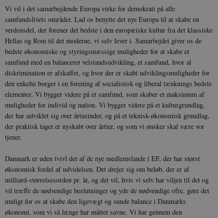
Vi vil i det samarbejdende Europa virke for demokrati på alle
samfundslivets områder. Lad os benytte det nye Europa til at skabe en
verdensdel, der forener det bedste i den europæiske kultur fra det klassiske
Hellas og Rom til det moderne, vi selv lever i. Samarbejdet giver os de
bedste økonomiske og styringsmæssige muligheder for at skabe et
samfund med en balanceret velstandsudvikling, et samfund, hvor al
diskrimination er afskaffet, og hvor der er skabt udviklingsmuligheder for
den enkelte borger i en forening af socialistisk og liberal tænknings bedste
elementer. Vi bygger videre på et samfund, som skaber et maksimum af
muligheder for individ og nation. Vi bygger videre på et kulturgrundlag,
der har udviklet sig over årtusinder, og på et teknisk-økonomisk grundlag,
der praktisk taget er nyskabt over årtier, og som vi ønsker skal være vor
tjener.
Danmark er uden tvivl det af de nye medlemslande i EF, der har størst
økonomisk fordel af udvidelsen. Det drejer sig om beløb, der er af
milliard-størrelsesorden pr. år, og det vil, hvis vi selv har viljen til det og
vil træffe de nødvendige beslutninger og yde de nødvendige ofre, gøre det
muligt for os at skabe den ligevægt og sunde balance i Danmarks
økonomi, som vi så længe har måttet savne. Vi har gennem den