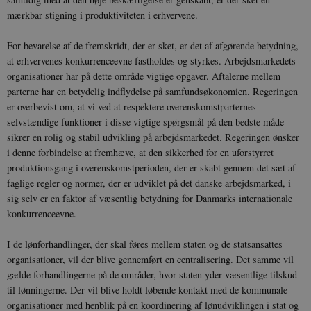
mærkbar stigning i produktiviteten i erhvervene.
For bevarelse af de fremskridt, der er sket, er det af afgørende betydning,
at erhvervenes konkurrenceevne fastholdes og styrkes. Arbejdsmarkedets
organisationer har på dette område vigtige opgaver. Aftalerne mellem
parterne har en betydelig indflydelse på samfundsøkonomien. Regeringen
er overbevist om, at vi ved at respektere overenskomstparternes
selvstændige funktioner i disse vigtige spørgsmål på den bedste måde
sikrer en rolig og stabil udvikling på arbejdsmarkedet. Regeringen ønsker
i denne forbindelse at fremhæve, at den sikkerhed for en uforstyrret
produktionsgang i overenskomstperioden, der er skabt gennem det sæt af
faglige regler og normer, der er udviklet på det danske arbejdsmarked, i
sig selv er en faktor af væsentlig betydning for Danmarks internationale
konkurrenceevne.
I de lønforhandlinger, der skal føres mellem staten og de statsansattes
organisationer, vil der blive gennemført en centralisering. Det samme vil
gælde forhandlingerne på de områder, hvor staten yder væsentlige tilskud
til lønningerne. Der vil blive holdt løbende kontakt med de kommunale
organisationer med henblik på en koordinering af lønudviklingen i stat og