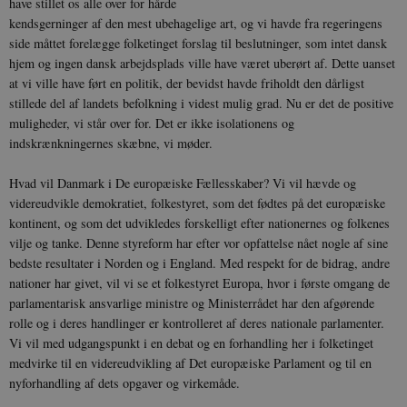
have stillet os alle over for hårde
kendsgerninger af den mest ubehagelige art, og vi havde fra regeringens
side måttet forelægge folketinget forslag til beslutninger, som intet dansk
hjem og ingen dansk arbejdsplads ville have været uberørt af. Dette uanset
at vi ville have ført en politik, der bevidst havde friholdt den dårligst
stillede del af landets befolkning i videst mulig grad. Nu er det de positive
muligheder, vi står over for. Det er ikke isolationens og
indskrænkningernes skæbne, vi møder.
Hvad vil Danmark i De europæiske Fællesskaber? Vi vil hævde og
videreudvikle demokratiet, folkestyret, som det fødtes på det europæiske
kontinent, og som det udvikledes forskelligt efter nationernes og folkenes
vilje og tanke. Denne styreform har efter vor opfattelse nået nogle af sine
bedste resultater i Norden og i England. Med respekt for de bidrag, andre
nationer har givet, vil vi se et folkestyret Europa, hvor i første omgang de
parlamentarisk ansvarlige ministre og Ministerrådet har den afgørende
rolle og i deres handlinger er kontrolleret af deres nationale parlamenter.
Vi vil med udgangspunkt i en debat og en forhandling her i folketinget
medvirke til en videreudvikling af Det europæiske Parlament og til en
nyforhandling af dets opgaver og virkemåde.