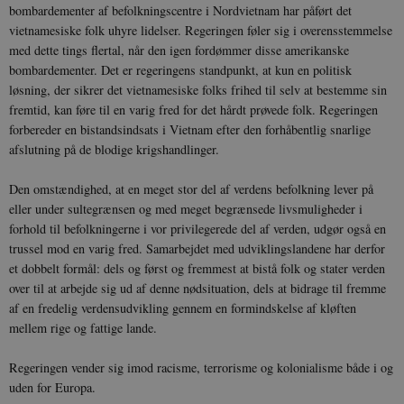
bombardementer af befolkningscentre i Nordvietnam har påført det
vietnamesiske folk uhyre lidelser. Regeringen føler sig i overensstemmelse
med dette tings flertal, når den igen fordømmer disse amerikanske
bombardementer. Det er regeringens standpunkt, at kun en politisk
løsning, der sikrer det vietnamesiske folks frihed til selv at bestemme sin
fremtid, kan føre til en varig fred for det hårdt prøvede folk. Regeringen
forbereder en bistandsindsats i Vietnam efter den forhåbentlig snarlige
afslutning på de blodige krigshandlinger.
Den omstændighed, at en meget stor del af verdens befolkning lever på
eller under sultegrænsen og med meget begrænsede livsmuligheder i
forhold til befolkningerne i vor privilegerede del af verden, udgør også en
trussel mod en varig fred. Samarbejdet med udviklingslandene har derfor
et dobbelt formål: dels og først og fremmest at bistå folk og stater verden
over til at arbejde sig ud af denne nødsituation, dels at bidrage til fremme
af en fredelig verdensudvikling gennem en formindskelse af kløften
mellem rige og fattige lande.
Regeringen vender sig imod racisme, terrorisme og kolonialisme både i og
uden for Europa.