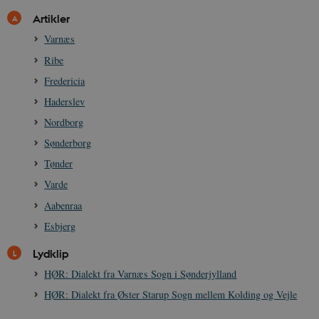
Artikler
Varnæs
Ribe
sp_t
1 år
Spotify Inc.
Fredericia
.spotify.com
Haderslev
Nordborg
Sønderborg
Tønder
sp_landing
1 dag
Spotify Inc.
.spotify.com
Varde
Aabenraa
Esbjerg
Lydklip
JSESSIONID
Session
Oracle Corporation
.nr-data.net
HØR: Dialekt fra Varnæs Sogn i Sønderjylland
HØR: Dialekt fra Øster Starup Sogn mellem Kolding og Vejle