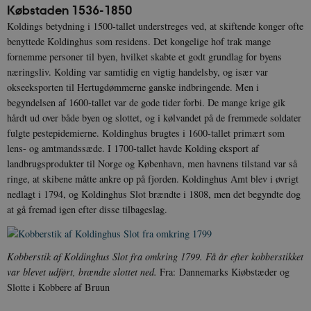
Købstaden 1536-1850
Koldings betydning i 1500-tallet understreges ved, at skiftende konger ofte
benyttede Koldinghus som residens. Det kongelige hof trak mange
fornemme personer til byen, hvilket skabte et godt grundlag for byens
næringsliv. Kolding var samtidig en vigtig handelsby, og især var
okseeksporten til Hertugdømmerne ganske indbringende. Men i
begyndelsen af 1600-tallet var de gode tider forbi. De mange krige gik
hårdt ud over både byen og slottet, og i kølvandet på de fremmede soldater
fulgte pestepidemierne. Koldinghus brugtes i 1600-tallet primært som
lens- og amtmandssæde. I 1700-tallet havde Kolding eksport af
landbrugsprodukter til Norge og København, men havnens tilstand var så
ringe, at skibene måtte ankre op på fjorden. Koldinghus Amt blev i øvrigt
nedlagt i 1794, og Koldinghus Slot brændte i 1808, men det begyndte dog
at gå fremad igen efter disse tilbageslag.
Kobberstik af Koldinghus Slot fra omkring 1799. Få år efter kobberstikket
var blevet udført, brændte slottet ned.
Fra: Dannemarks Kiøbstæder og
Slotte i Kobbere af Bruun