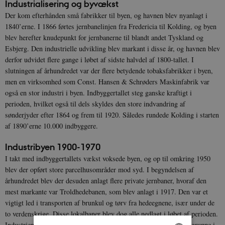
Industrialisering og byvækst
Der kom efterhånden små fabrikker til byen, og havnen blev nyanlagt i
1840’erne. I 1866 førtes jernbanelinjen fra Fredericia til Kolding, og byen
blev herefter knudepunkt for jernbanerne til blandt andet Tyskland og
Esbjerg. Den industrielle udvikling blev markant i disse år, og havnen blev
derfor udvidet flere gange i løbet af sidste halvdel af 1800-tallet. I
slutningen af århundredet var der flere betydende tobaksfabrikker i byen,
men en virksomhed som Const. Hansen & Schrøders Maskinfabrik var
også en stor industri i byen. Indbyggertallet steg ganske kraftigt i
perioden, hvilket også til dels skyldes den store indvandring af
sønderjyder efter 1864 og frem til 1920. Således rundede Kolding i starten
af 1890’erne 10.000 indbyggere.
Industribyen 1900-1970
I takt med indbyggertallets vækst voksede byen, og op til omkring 1950
blev der opført store parcelhusområder mod syd. I begyndelsen af
århundredet blev der desuden anlagt flere private jernbaner, hvoraf den
mest markante var Troldhedebanen, som blev anlagt i 1917. Den var et
vigtigt led i transporten af brunkul og tørv fra hedeegnene, især under de
to verdenskrige. Disse lokalbaner blev dog alle nedlagt i løbet af perioden.
Industrien voksede og var i 1960 den mest dominerende erhvervsgruppe i