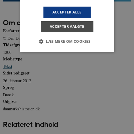
ACCEPTER ALLE
Om artiklen
ACCEPTER VALGTE
Forfatter(e)
© Den Digitale Byport: Danmarks købstæder
LÆS MERE OM COOKIES
Tidsafgrænsning
1200 -
Medietype
Nødvendige
Statistiske
Marketing
Tekst
Sidst redigeret
Funktionelle
Uklassificerede
26. februar 2012
Nødvendige cookies hjælper med at gøre
Sprog
hjemmesiden brugbar ved at aktivere nogle
grundlæggende funktioner som navigation mm.
Dansk
Hjemmesiden kan ikke fungerer uden disse
Udgiver
cookies.
danmarkshistorien.dk
Navn
Udbyder / Domæne
Udløb
be_typo_user
Session
TYPO3 Association
Relateret indhold
.danmarkshistorien.dk