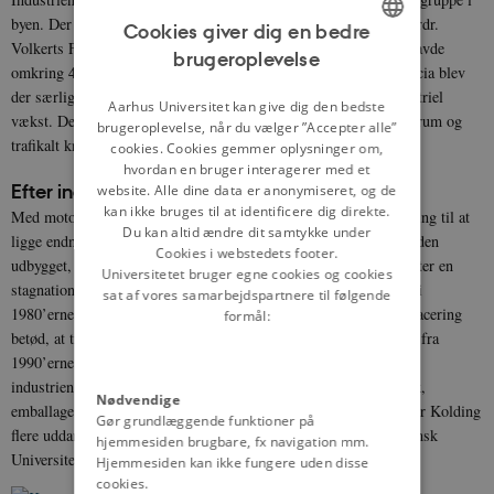
byen. Der var således store industriforetagender i byen, såsom Brdr.
Cookies giver dig en bedre
Volkerts Fabrikker og De Danske Mejeriers Maskinfabrik, der havde
brugeroplevelse
ENGLISH
omkring 400 ansatte. Til dels i samarbejde med Vejle og Fredericia blev
der særligt fra 1960’erne skabt grobund for en usædvanlig industriel
DANISH
Aarhus Universitet kan give dig den bedste
vækst. Det såkaldte Trekantsområde blev både et industrielt centrum og
brugeroplevelse, når du vælger ”Accepter alle”
trafikalt knudepunkt med betydning for hele landet.
cookies. Cookies gemmer oplysninger om,
hvordan en bruger interagerer med et
Efter industrien 1970 til i dag
website. Alle dine data er anonymiseret, og de
kan ikke bruges til at identificere dig direkte.
Med motorvejenes anlæggelser fra 1970’erne og frem kom Kolding til at
Du kan altid ændre dit samtykke under
ligge endnu mere centralt i det trafikale net, og havnen blev desuden
Cookies i webstedets footer.
udbygget, så den i dag er Danmarks 10. største erhvervshavn. Efter en
Universitetet bruger egne cookies og cookies
stagnation i 1970’erne begyndte indbyggertallet således at vokse i
sat af vores samarbejdspartnere til følgende
1980’erne og lå i 2004 på omkring 55.000. Den gode trafikale placering
formål:
betød, at transport- og speditionssektorerne voksede meget, især fra
1990’erne. Desuden har byen udviklet en stor engroshandel, men
industrien er også stadig vigtig inden for områder som elektronik,
Nødvendige
emballage og jern og metal. Udover at være kommunecentrum har Kolding
Gør grundlæggende funktioner på
flere uddannelsesinstitutioner, og fra 1998 flyttede dele af Syddansk
hjemmesiden brugbare, fx navigation mm.
Universitet ligeledes til byen.
Hjemmesiden kan ikke fungere uden disse
cookies.