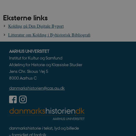
Eksterne links
CookieScriptConsent
1 år
CookieScript
danmarkshistorien.dk
Kolding på Den Digitale Byport
Litteratur om Kolding i Byhistorisk Bibliografi
AARHUS UNIVERSITET
Institut for Kultur og Samfund
Afdeling for Historie og Klassiske Studier
XSRF-TOKEN
danmarkshistoriendk.h5p.com
1 dag
Jens Chr. Skous Vej 5
8000 Aarhus C
danmarkshistorien@cas.au.dk
__cf_bm
30
Cloudflare Inc.
minutte
.vimeo.com
danmarkshistorie i tekst, lyd og billede
– formidlet af fagfolk