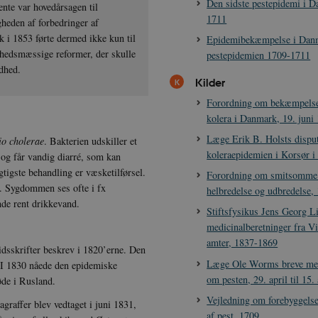
Den sidste pestepidemi i 
nte var hovedårsagen til
1711
heden af forbedringer af
 i 1853 førte dermed ikke kun til
Epidemibekæmpelse i Dan
dhedsmæssige reformer, der skulle
pestepidemien 1709-1711
ndhed.
Kilder
Forordning om bekæmpelse 
kolera i Danmark, 19. juni
Læge Erik B. Holsts dispu
io cholerae
. Bakterien udskiller et
koleraepidemien i Korsør i
 og får vandig diarré, som kan
gtigste behandling er væsketilførsel.
Forordning om smitsomm
d. Sygdommen ses ofte i fx
helbredelse og udbredelse, 
nde rent drikkevand.
Stiftsfysikus Jens Georg L
medicinalberetninger fra V
amter, 1837-1869
dsskrifter beskrev i 1820’erne. Den
Læge Ole Worms breve med
. I 1830 nåede den epidemiske
om pesten, 29. april til 15
øde i Rusland.
Vejledning om forebyggels
graffer blev vedtaget i juni 1831,
af pest, 1709