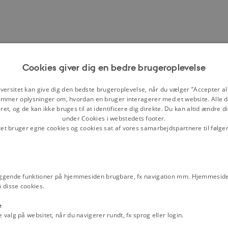
Cookies giver dig en bedre brugeroplevelse
versitet kan give dig den bedste brugeroplevelse, når du vælger ”Accepter all
mmer oplysninger om, hvordan en bruger interagerer med et website. Alle d
et, og de kan ikke bruges til at identificere dig direkte. Du kan altid ændre d
under Cookies i webstedets footer.
tet bruger egne cookies og cookies sat af vores samarbejdspartnere til følge
ggende funktioner på hjemmesiden brugbare, fx navigation mm. Hjemmeside
 disse cookies.
e
alg på websitet, når du navigerer rundt, fx sprog eller login.
soner på to uger.