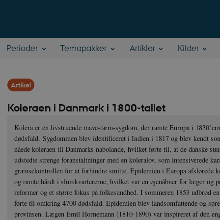
Perioder
Temapakker
Artikler
Kilder
Artikel
Koleraen i Danmark i 1800-tallet
Kolera er en livstruende mave-tarm-sygdom, der ramte Europa i 1830’er
dødsfald. Sygdommen blev identificeret i Indien i 1817 og blev kendt som
nåede koleraen til Danmarks nabolande, hvilket førte til, at de danske
udstedte strenge foranstaltninger med en koleralov, som intensiverede ka
grænsekontrollen for at forhindre smitte. Epidemien i Europa afslørede kr
og ramte hårdt i slumkvartererne, hvilket var en øjenåbner for læger og po
reformer og et større fokus på folkesundhed. I sommeren 1853 udbrød en
førte til omkring 4700 dødsfald. Epidemien blev landsomfattende og spred
provinsen. Lægen Emil Hornemann (1810-1890) var inspireret af den en