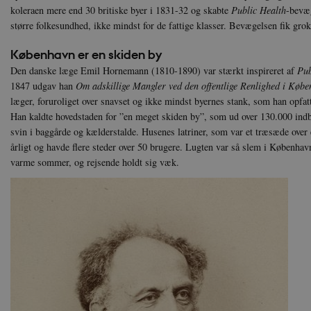
koleraen mere end 30 britiske byer i 1831-32 og skabte
Public Health
-bevæg
større folkesundhed, ikke mindst for de fattige klasser. Bevægelsen fik gro
København er en skiden by
Den danske læge Emil Hornemann (1810-1890) var stærkt inspireret af
Pub
1847 udgav han
Om adskillige Mangler ved den offentlige Renlighed i Køb
læger, foruroliget over snavset og ikke mindst byernes stank, som han opfat
Han kaldte hovedstaden for ”en meget skiden by”, som ud over 130.000 ind
svin i baggårde og kælderstalde. Husenes latriner, som var et træsæde over e
årligt og havde flere steder over 50 brugere. Lugten var så slem i København
varme sommer, og rejsende holdt sig væk.