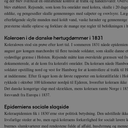
og der blev iværksat en omfattende kontrol af trafik og handelsvarer. Overv
blev etableret. Rejsende, som kom fra områder med kolera, skulle i 20 dag
eddike, og pengesedler skulle gennemrøges med salpeter og svovlsyre. Læger
efterfølgende skylle munden med koldt vand, vaske hænder og gennemrøge tøj
præsterne skulle oplæse og forklare de mange nye regler til befolkningen i h
Koleraen i de danske hertugdømmer i 1831
Koleraloven stod sin prøve efter kort tid. I sommeren 1831 nåede epidemien
august gav kongen marchordre til flere tusinde soldater, som skulle danne 
sydøstlige grænse i Holsten. Rejsende måtte kun overskride grænsen ved f
dokumenterede, at de kom fra kolerafri områder. Da koleraen nåede Hambor
soldater opstilling nord og vest for Hamborg for at kontrollere al trafik til 
at inddæmme. Efter få uger kom de første rapporter om koleratilfælde i Ho
rykkede i oktober 100 kilometer nordpå til Ejderen, hvorefter koleraen ikke 
Det danske kongerige slap med skrækken, mens koleraen ramte Norge i 1832
forsvandt fra Europa i 1837.
Epidemiens sociale slagside
Koleraepidemien fik i 1830’erne stor politisk betydning. Den udstillede ik
livsfarlige steder at bo, men også koleraens forkærlighed for socialt laver
byernes slumkvarterer med rendestene fulde af affald, husdyrmøg og mennes