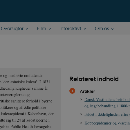
Oversigter
Film
Interaktivt
Om os
ne og medførte omfattende
Relateret indhold
 'den asiatiske kolera'. I 1831
 sundhedsmyndigheder samme år
Artikler
rantænereglerne og
Dansk Vestindiens befolk
itiske sanitære forhold i byerne
og lægebehandling i 1800-t
litikere og affødte politiske
 koleraepidemi i København, der
Faldet i dødeligheden efter
te sig til 24 af købstæderne i
Koppeepidemier og -vaccin
gelske Public Health-bevægelse