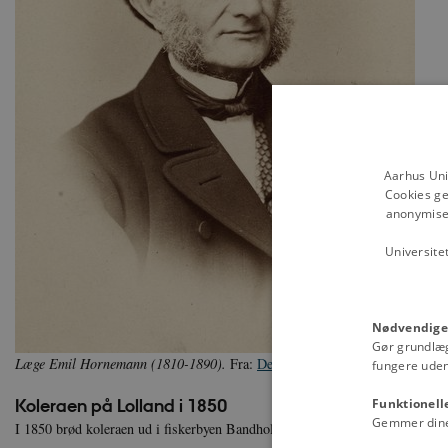
Aarhus Uni
Cookies ge
anonymiser
Universite
Nødvendige
Gør grundlæ
Læge Emil Hornemann (1810-1890).
Fra:
Det Kgl. Bibliotek
fungere uden
Koleraen på Lolland i 1850
Funktionell
Gemmer dine v
I 1850 brød koleraen ud i fiskerbyen Bandholm på Lolland og dræbte 13 per