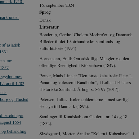
Danmark 1710-
16. september 2024
Sprog
mark under
Dansk
Litteratur
Bonderup, Gerda: ’Cholera-Morbro'er’ og Danmark.
Billeder til det 19. århundredes samfunds- og
af asiatisk
kulturhistorie (1994).
 1831
Hornemann, Emil: Om adskillige Mangler ved den
tats om
offentlige Reenlighed i Kiöbenhavn (1847).
 1857
Perner, Mads Linnet: ”Den første katastrofe: Peter L.
e sygdommes
Panum og koleraen i Bandholm”, i Lolland-Falsters
17. april 1782
Historiske Samfund. Årbog, s. 86-97 (2017).
inds
iborg og Thisted
Petersen, Julius: Koleraepidemierne – med særligt
Hensyn til Danmark (1892).
 beretninger
Samlinger til Kundskab om Cholera, nr. 14 og 18
. august 1654
(1832).
e og behandling
Skydsgaard, Morten Arnika: ”Kolera i København”, i