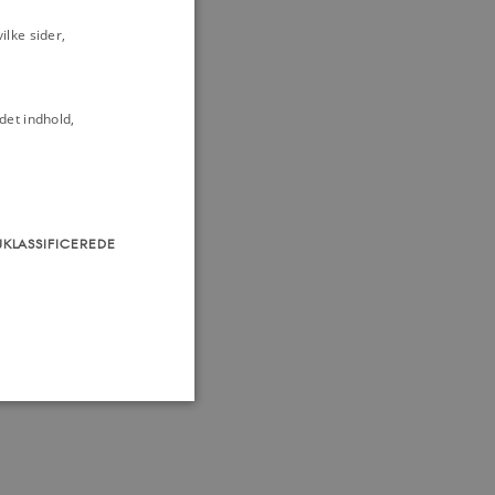
lke sider,
det indhold,
UKLASSIFICEREDE
som navigation mm.