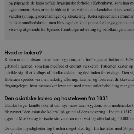
og påpegede de katastrofale hygiejniske forhold i København, som han me
sygdommen. Hans arbejde bidrog til en voksende erkendelse af nødvendig
vandforsyning, gaderensninger og kloakering. Koleraepidemien i Danmark
en akut sundhedskrise, men blev også en katalysator for langsigtede sun
vise sig afgørende for byernes fremtidige udvikling og befolkningens su
Hvad er kolera?
Kolera er en smitsom mave-tarm-sygdom, som forårsages af bakterien
Vibr
giftstof i tarmen, som kan medføre et enormt væsketab. Patienten kaster op
udvikle sig til et kollaps af blodkredsløbet og død inden for et døgn. Den vi
Koleraen spredes via menneskelig afføring, latriner og forurenet drikkevan
flygningelejre, hvor mennesker lever tæt med urene toiletforhold og mangle
Den asiatiske kolera og hasteloven fra 1831
Danske læger kendte ikke til den nye mave-tarm-sygdom, som medicinske ti
fik navnet ”den asiatiske kolera” på grund af dens udspring i Indien i 1817
sygdom Moskva og fortsatte sin vandren mod vest og efterlod sig 40.000 d
De danske myndigheder tog truslen meget alvorligt. En hastelov med 50 para