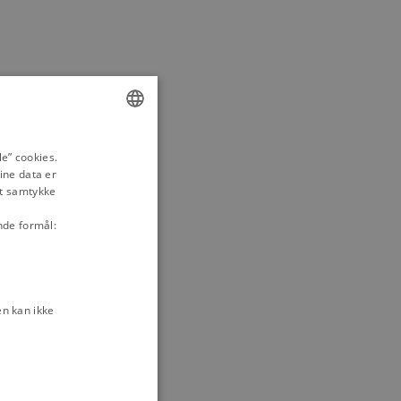
ENGLISH
e” cookies.
ine data er
DANISH
it samtykke
nde formål:
n kan ikke