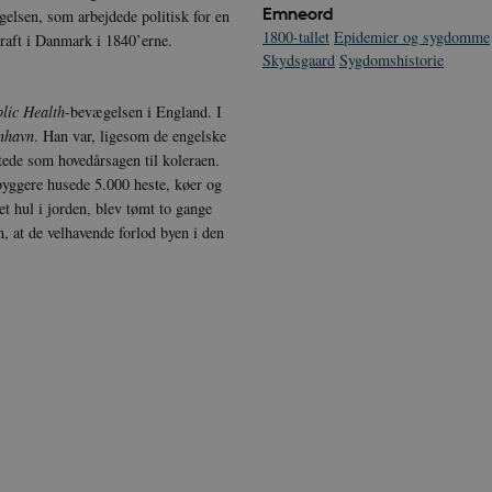
Emneord
elsen, som arbejdede politisk for en
1800-tallet
Epidemier og sygdomme
kraft i Danmark i 1840’erne.
Skydsgaard
Sygdomshistorie
lic Health
-bevægelsen i England. I
enhavn
. Han var, ligesom de engelske
tede som hovedårsagen til koleraen.
byggere husede 5.000 heste, køer og
t hul i jorden, blev tømt to gange
, at de velhavende forlod byen i den