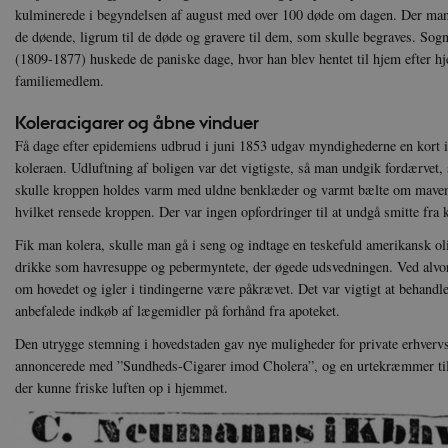
Navn
Navn
Ud
kulminerede i begyndelsen af august med over 100 døde om dagen. Der mangl
Navn
D
de døende, ligrum til de døde og gravere til dem, som skulle begraves. S
cf_clearance
_cfuvid
Navn
Udbyde
VISITOR_INFO1_LIVE
Go
(1809-1877) huskede de paniske dage, hvor han blev hentet til hjem efter h
VISITOR_PRIVACY_METAD
.y
nmstat
Siteim
familiemedlem.
.danmar
NID
Go
Koleracigarer og åbne vinduer
.g
CloudFront-
.h5p.c
Key-Pair-Id
Få dage efter epidemiens udbrud i juni 1853 udgav myndighederne en kort 
koleraen. Udluftning af boligen var det vigtigste, så man undgik fordærve
YSC
Go
_gid
Google
.y
.danmar
skulle kroppen holdes varm med uldne benklæder og varmt bælte om mave
hvilket rensede kroppen. Der var ingen opfordringer til at undgå smitte fra 
h5pcomsession
danmark
Fik man kolera, skulle man gå i seng og indtage en teskefuld amerikansk ol
drikke som havresuppe og pebermyntete, der øgede udsvedningen. Ved alvor
CloudFront-
.h5p.c
Signature
om hovedet og igler i tindingerne være påkrævet. Det var vigtigt at behandl
anbefalede indkøb af lægemidler på forhånd fra apoteket.
vuid
Vimeo.
.vimeo
Den utrygge stemning i hovedstaden gav nye muligheder for private erhvervs
CloudFront-
.h5p.c
annoncerede med ”Sundheds-Cigarer imod Cholera”, og en urtekræmmer ti
Region
der kunne friske luften op i hjemmet.
CloudFront-
.h5p.c
Policy
_ga_7J1SYH77RJ
.danmar