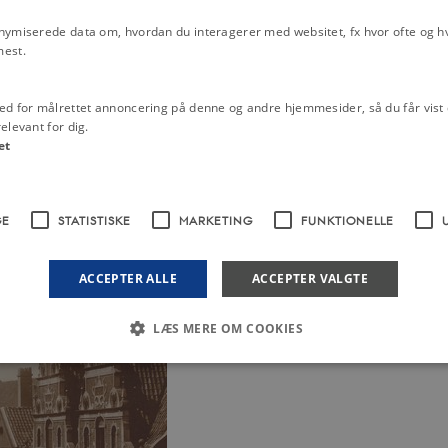
en, hvor han hurtigt fik isoleret de
nymiserede data om, hvordan du interagerer med websitet, fx hvor ofte og hvi
e tjeneste på lazarettet, måtte ikke
mest.
 og koleraen forsvandt efter en
ed for målrettet annoncering på denne og andre hjemmesider, så du får vist 
elevant for dig.
g 1850, hvor koleraens smitsomhed
et
 ytret tvivl om koleraens
de virket efter hensigten. I
hed og mente, at byernes dunster
GE
STATISTISKE
MARKETING
FUNKTIONELLE
n anden end Panums, blev
ing 1850. Det førte til en ophævelse
rliggjorde danske købmænds handel
ACCEPTER ALLE
ACCEPTER VALGTE
LÆS MERE OM COOKIES
Nødvendige
Statistiske
Marketing
Funktionelle
Uklassificerede
 med at gøre hjemmesiden brugbar ved at aktivere nogle grundlæggende funktioner 