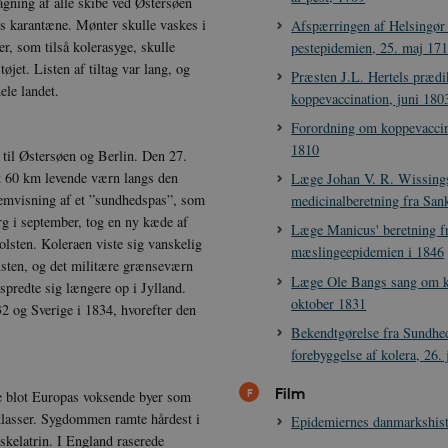
ågning af alle skibe ved Østersøen
es karantæne. Mønter skulle vaskes i
Afspærringen af Helsingør
, som tilså kolerasyge, skulle
pestepidemien, 25. maj 17
et. Listen af tiltag var lang, og
Præsten J.L. Hertels præd
ele landet.
koppevaccination, juni 180
Forordning om koppevaccina
1810
 til Østersøen og Berlin. Den 27.
et 60 km levende værn langs den
Læge Johan V. R. Wissing
remvisning af et ”sundhedspas”, som
medicinalberetning fra Sa
g i september, tog en ny kæde af
Læge Manicus' beretning f
Holsten. Koleraen viste sig vanskelig
mæslingeepidemien i 1846
lsten, og det militære grænseværn
Læge Ole Bangs sang om ko
spredte sig længere op i Jylland.
oktober 1831
 og Sverige i 1834, hvorefter den
Bekendtgørelse fra Sundhe
forebyggelse af kolera, 26.
Film
ke blot Europas voksende byer som
e klasser. Sygdommen ramte hårdest i
Epidemiernes danmarkshist
kelatrin. I England raserede