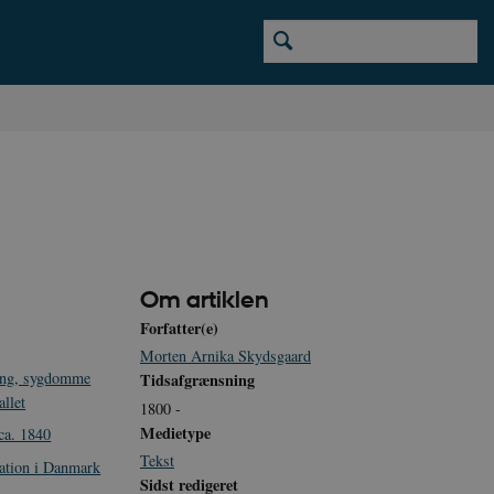
Om artiklen
Forfatter(e)
Morten Arnika Skydsgaard
ning, sygdomme
Tidsafgrænsning
allet
1800 -
Medietype
 ca. 1840
Tekst
ation i Danmark
Sidst redigeret