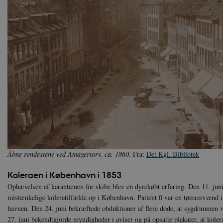
Hjemmesiden kan ikke funge
Navn
U
be_typo_user
TY
.d
sp_t
Sp
.s
sp_landing
Sp
.s
JSESSIONID
Or
.n
CookieScriptConsent
Co
da
Åbne rendestene ved Amagertorv, ca. 1860.
Fra:
Det Kgl. Bibliotek
XSRF-TOKEN
da
Koleraen i København i 1853
__cf_bm
Cl
Ophævelsen af karantænen for skibe blev en dyrekøbt erfaring. Den 11. jun
.v
mistænkelige koleratilfælde op i København. Patient 0 var en tømrersvend i
havnen. Den 24. juni bekræftede obduktioner af flere døde, at sygdommen v
27. juni bekendtgjorde myndigheder i aviser og på opsatte plakater, at kole