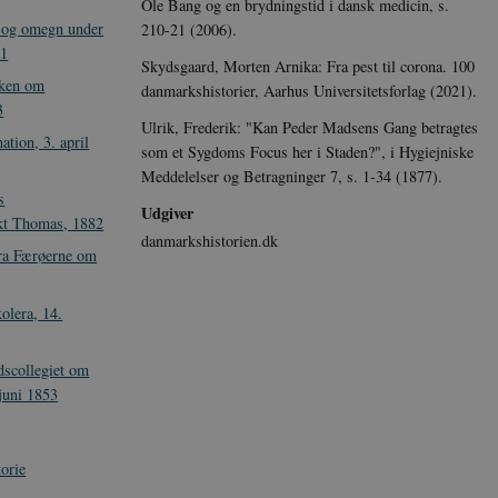
Ole Bang og en brydningstid i dansk medicin, s.
 og omegn under
210-21 (2006).
11
Skydsgaard, Morten Arnika: Fra pest til corona. 100
iken om
danmarkshistorier, Aarhus Universitetsforlag (2021).
3
Ulrik, Frederik: "Kan Peder Madsens Gang betragtes
tion, 3. april
som et Sygdoms Focus her i Staden?", i Hygiejniske
Meddelelser og Betragninger 7, s. 1-34 (1877).
s
Udgiver
nkt Thomas, 1882
danmarkshistorien.dk
ra Færøerne om
lera, 14.
dscollegiet om
 juni 1853
orie