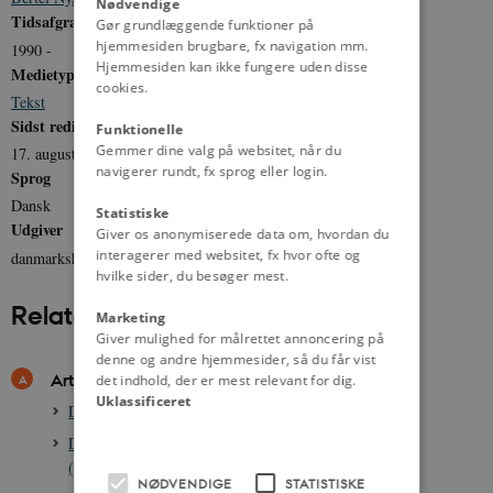
Nødvendige
Tidsafgrænsning
Gør grundlæggende funktioner på
hjemmesiden brugbare, fx navigation mm.
1990 -
Hjemmesiden kan ikke fungere uden disse
Medietype
cookies.
Tekst
Sidst redigeret
Funktionelle
Gemmer dine valg på websitet, når du
17. august 2011
navigerer rundt, fx sprog eller login.
Sprog
Dansk
Statistiske
Udgiver
Giver os anonymiserede data om, hvordan du
interagerer med websitet, fx hvor ofte og
danmarkshistorien.dk
hvilke sider, du besøger mest.
Relateret indhold
Marketing
Giver mulighed for målrettet annoncering på
denne og andre hjemmesider, så du får vist
Artikler
det indhold, der er mest relevant for dig.
Uklassificeret
Danmarks Kommunistiske Parti, 1919-1989
Danmarks Kommunistiske Parti/ Marxister-Leninister
(DKP/ML), 1978-
NØDVENDIGE
STATISTISKE