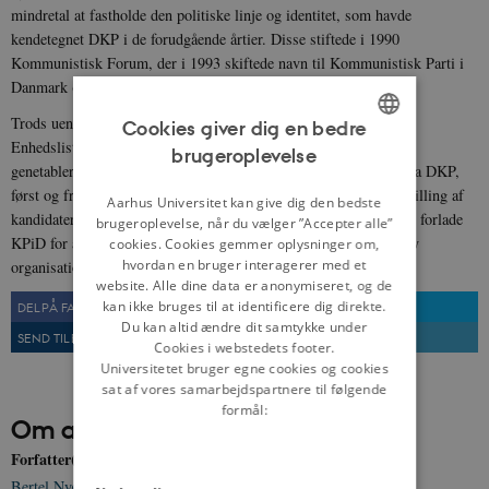
mindretal at fastholde den politiske linje og identitet, som havde
kendetegnet DKP i de forudgående årtier. Disse stiftede i 1990
Kommunistisk Forum, der i 1993 skiftede navn til Kommunistisk Parti i
Danmark (KPiD).
Trods uenighederne har KPiD løbende anbefalet at stemme på
Cookies giver dig en bedre
Enhedslisten til Folketingsvalg, men har samtidig stræbt efter at
brugeroplevelse
ENGLISH
genetablere en decideret kommunistisk strømning i traditionen fra DKP,
først og fremmest ved indsatser i visse fagforeninger og ved opstilling af
DANISH
Aarhus Universitet kan give dig den bedste
kandidater til byrådsvalg. En gruppe medlemmer valgte i 2005 at forlade
brugeroplevelse, når du vælger ”Accepter alle”
KPiD for at indlede den samlingsproces, der i 2006 førte til en ny
cookies. Cookies gemmer oplysninger om,
hvordan en bruger interagerer med et
organisation ved navn Kommunistisk Parti.
website. Alle dine data er anonymiseret, og de
kan ikke bruges til at identificere dig direkte.
DEL PÅ FACEBOOK
DEL PÅ TWITTER
Du kan altid ændre dit samtykke under
SEND TIL EN VEN
UDSKRIV
Cookies i webstedets footer.
Universitetet bruger egne cookies og cookies
sat af vores samarbejdspartnere til følgende
formål:
Om artiklen
Forfatter(e)
Bertel Nygaard