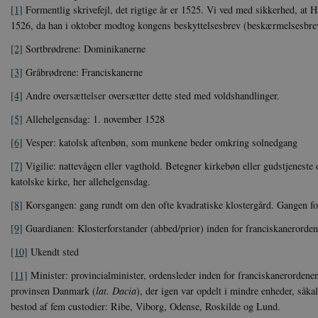
[1]
Formentlig skrivefejl, det rigtige år er 1525. Vi ved med sikkerhed, at 
Navn
Navn
Ud
1526, da han i oktober modtog kongens beskyttelsesbrev (beskærmelsesbre
Navn
D
cf_clearance
_cfuvid
Navn
Udbyde
[2]
Sortbrødrene: Dominikanerne
VISITOR_INFO1_LIVE
Go
VISITOR_PRIVACY_METAD
.y
nmstat
Siteim
[3]
Gråbrødrene: Franciskanerne
.danmar
[4]
Andre oversættelser oversætter dette sted med voldshandlinger.
NID
Go
.g
CloudFront-
.h5p.c
Key-Pair-Id
[5]
Allehelgensdag: 1. november 1528
YSC
Go
_gid
Google
[6]
Vesper: katolsk aftenbøn, som munkene beder omkring solnedgang
.y
.danmar
[7]
Vigilie: nattevågen eller vagthold. Betegner kirkebøn eller gudstjeneste d
katolske kirke, her allehelgensdag.
h5pcomsession
danmark
[8]
Korsgangen: gang rundt om den ofte kvadratiske klostergård. Gangen forb
CloudFront-
.h5p.c
Signature
[9]
Guardianen: Klosterforstander (abbed/prior) inden for franciskanerorde
vuid
Vimeo.
.vimeo
[10]
Ukendt sted
CloudFront-
.h5p.c
[11]
Minister: provincialminister, ordensleder inden for franciskanerordenen.
Region
provinsen Danmark (
lat. Dacia
), der igen var opdelt i mindre enheder, såka
CloudFront-
.h5p.c
bestod af fem custodier: Ribe, Viborg, Odense, Roskilde og Lund.
Policy