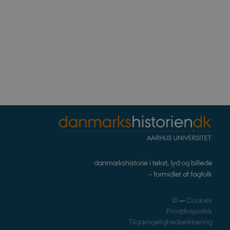
lytics, som er en
dte analysetjeneste. Denne
ved at tildele et tilfældigt
r inkluderet i hver
ne besøgende, sessioner og
.
tics, where the pattern
ity number of the account
gat cookie which is used to
high traffic volume
danmarkshistorie i tekst, lyd og billede
– formidlet af fagfolk
©
—
Cookies
Privatlivspolitik
Tilgængelighedserklæring