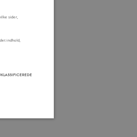
lke sider,
det indhold,
UKLASSIFICEREDE