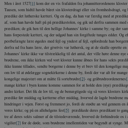
Men i året 1527
[1]
kom der en vis frafalden fra johannitterordenens kloste
Tausen, som hidtil havde båret sin klosterdragt eller sin fromhedsdragt, og b
prædike det lutherske kætteri. Og en dag, da han var færdig med at prædike,
af, som han havde haft på på prædikestolen, og gik ud derfra sammen med 
prædiken; de gik hen til den hellige Johannes' kirke i samme by; og der saml
hans forpestede kætteri, og der udgød han sin forgiftede tunges edder. Og e
pestbefængte lære øgedes med fejl og yndest af fejl, opfordrede han borgerne
derfra ud fra hans lære, der givetvis var luthersk, og at de skulle oprette en
Johannes' kirke ikke var tilstrækkelig til det antal, der ville høre denne ny
brødrene, om ikke kirken ved vort kloster kunne åbnes for hans sekts præ
ikke kunne tillades, sendte borgerne i denne by et brev til den kongelige ma
om lov til at ødelægge sognekirkerne i denne by, fordi der var alt for mang
kongelige majestæt om at måtte få sortebrødre
[2]
- og gråbrødreordenernes
[
mange kirker i byen kunne komme sammen for at holde den (nye) prædikegu
andre kirker. Det fik de lov til, og de bemægtigede sig så vores klosters kir
prædike før middag og kætterne efter middag, hvorved de lagde brødrene 
hindringer i vejen. Først og fremmest jo, fordi de stødte an ved gennem en å
vores kirke; og på en allehelgens fest
[5]
prædikede deres prædikant to gang
tre af deres sekts salmer af de tilstedeværende, hvorved de forhindrede os i 
vigilier
[7]
for de døde, som brødrene imellemtiden var begyndt at synge. Me