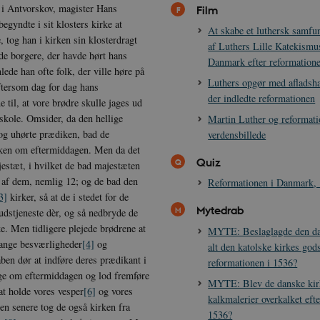
r i Antvorskov, magister Hans
Film
egyndte i sit klosters kirke at
At skabe et luthersk samfu
 tog han i kirken sin klosterdragt
af Luthers Lille Katekismu
de borgere, der havde hørt hans
Danmark efter reformation
ede han ofte folk, der ville høre på
Luthers opgør med afladsha
ftersom dag for dag hans
der indledte reformationen
 til, at vore brødre skulle jages ud
 skole. Omsider, da den hellige
Martin Luther og reformati
e og uhørte prædiken, bad de
verdensbillede
diken om eftermiddagen. Men da det
Quiz
jestæt, i hvilket de bad majestæten
e af dem, nemlig 12; og de bad den
Reformationen i Danmark,
3]
kirker, så at de i stedet for de
Mytedrab
dstjeneste dèr, og så nedbryde de
ke. Men tidligere plejede brødrene at
MYTE: Beslaglagde den d
mange besværligheder
[4]
og
alt den katolske kirkes god
ben dør at indføre deres prædikant i
reformationen i 1536?
e om eftermiddagen og lod fremføre
MYTE: Blev de danske kir
at holde vores vesper
[6]
og vores
kalkmalerier overkalket eft
n senere tog de også kirken fra
1536?