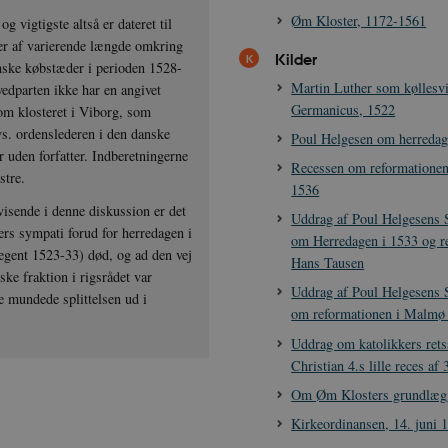
Øm Kloster, 1172-1561
g vigtigste altså er dateret til
ger af varierende længde omkring
Kilder
anske købstæder i perioden 1528-
Martin Luther som køllesv
vedparten ikke har en angivet
Germanicus, 1522
2 om klosteret i Viborg, som
vs. ordenslederen i den danske
Poul Helgesen om herredag
 uden forfatter. Indberetningerne
Recessen om reformationen
lostre.
1536
visende i denne diskussion er det
Uddrag af Poul Helgesens 
ers sympati forud for herredagen i
om Herredagen i 1533 og r
regent 1523-33) død, og ad den vej
Hans Tausen
ske fraktion i rigsrådet var
Uddrag af Poul Helgesens 
de mundede splittelsen ud i
om reformationen i Malmø
Uddrag om katolikkers retss
Christian 4.s lille reces af
Om Øm Klosters grundlægg
Kirkeordinansen, 14. juni 