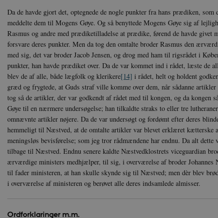
Nødvendige cookies hjælper
Da de havde gjort det, optegnede de nogle punkter fra hans prædiken, som 
Hjemmesiden kan ikke funge
meddelte dem til Mogens Gøye. Og så benyttede Mogens Gøye sig af lejligh
Navn
U
Rasmus og andre med prædiketilladelse at prædike, førend de havde givet mø
forsvare deres punkter. Men da tog den omtalte broder Rasmus den ærværd
be_typo_user
TY
.d
med sig, det var broder Jacob Jensen, og drog med ham til rigsrådet i Køben
punkter, han havde prædiket over. Da de var kommet ind i rådet, læste de all
sp_t
Sp
blev de af alle, både lægfolk og klerikere
[14]
i rådet, helt og holdent godke
.s
græd og frygtede, at Guds straf ville komme over dem, når sådanne artikler 
sp_landing
Sp
tog så de artikler, der var godkendt af rådet med til kongen, og da kongen 
.s
Gøye til en nærmere undersøgelse; han tilkaldte straks to eller tre lutherane
JSESSIONID
Or
omnævnte artikler nøjere. Da de var undersøgt og fordømt efter deres bli
.n
hemmeligt til Næstved, at de omtalte artikler var blevet erklæret kætterske a
meningsløs bevisførelse; som jeg tror rådmændene har endnu. Da alt dette v
CookieScriptConsent
Co
da
tilbage til Næstved. Endnu senere kaldte Næstvedklostrets viceguardian br
ærværdige ministers medhjælper, til sig, i overværelse af broder Johannes 
XSRF-TOKEN
da
til fader ministeren, at han skulle skynde sig til Næstved; men dèr blev brø
i overværelse af ministeren og berøvet alle deres indsamlede almisser.
__cf_bm
Cl
.v
Ordforklaringer m.m.