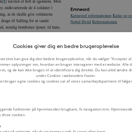
en
[8]
næsten et helt år igennem. Men
er, indkvarterede de 4 soldater i
Emneord
ng, at de skulle give soldaterne
Kernestof reformationen
Kirke og re
 drage til Salling for at samle
Nobel Hviid
Reformationen
d, nemlig brødrenes tjener, til ham,
 han atter kom tilbage og fandt ud
rne] var kommet ind i klostret; men
Cookies giver dig en bedre brugeroplevelse
t kom ind under middagen og angreb
e angreb han to gange samme
versitet kan give dig den bedste brugeroplevelse, når du vælger ”Accepter all
rd. Brødrene blev imidlertid i
mmer oplysninger om, hvordan en bruger interagerer med et website. Alle d
 mange besværligheder. Engang
et, og de kan ikke bruges til at identificere dig direkte. Du kan altid ændre d
10]
. De forlangte derfor af
under Cookies i webstedets footer.
kke lade sig gøre, for den kørte
tet bruger egne cookies og cookies sat af vores samarbejdspartnere til følge
e guardianen betale for med klostrets
f guardianen lige så mange penge,
ar blevet hjemme; og selv om
give ham, hvad han ville have. Til
ggende funktioner på hjemmesiden brugbare, fx navigation mm. Hjemmeside
 hverken var vådt eller tørt tilbage i
 disse cookies.
g rejse til kongen for at klage over
ge nøglerne, frarådede ham at rejse,
e
flygtede og ikke sørgede for den
alg på websitet, når du navigerer rundt, fx sprog eller login.