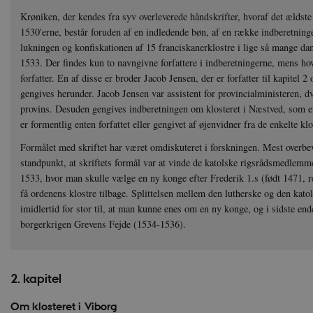
Krøniken, der kendes fra syv overleverede håndskrifter, hvoraf det ældste o
1530'erne, består foruden af en indledende bøn, af en række indberetnin
lukningen og konfiskationen af 15 franciskanerklostre i lige så mange d
1533. Der findes kun to navngivne forfattere i indberetningerne, mens ho
forfatter. En af disse er broder Jacob Jensen, der er forfatter til kapitel 
gengives herunder. Jacob Jensen var assistent for provincialministeren, d
provins. Desuden gengives indberetningen om klosteret i Næstved, som er
er formentlig enten forfattet eller gengivet af øjenvidner fra de enkelte k
Formålet med skriftet har været omdiskuteret i forskningen. Mest overbe
standpunkt, at skriftets formål var at vinde de katolske rigsrådsmedlemm
1533, hvor man skulle vælge en ny konge efter Frederik 1.s (født 1471, 
få ordenens klostre tilbage. Splittelsen mellem den lutherske og den katol
imidlertid for stor til, at man kunne enes om en ny konge, og i sidste en
borgerkrigen Grevens Fejde (1534-1536).
2. kapitel
Om klosteret i Viborg