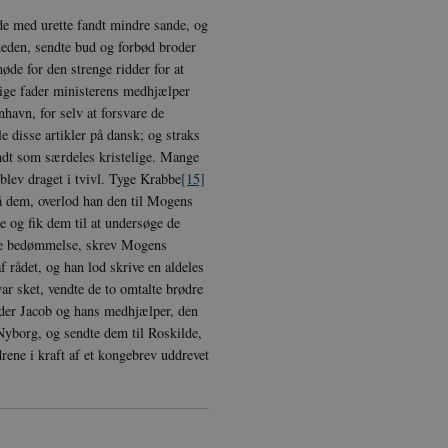
 med at gøre hjemmesiden brugbar ved at aktivere nogle grundlæggende funktioner 
de med urette fandt mindre sande, og
rer uden disse cookies.
eden, sendte bud og forbød broder
dbyder / Domæne
Udløb
Beskrivelse
de for den strenge ridder for at
ige fader ministerens medhjælper
Session
Denne cookie sættes af vores CMS-udbyder, 
PO3 Association
identificere en backend-session, når en bac
anmarkshistorien.dk
havn, for selv at forsvare de
TYPO3 eller Frontend.
e disse artikler på dansk; og straks
1 år
Krævet for at sikre funktionaliteten af det i
otify Inc.
ndt som særdeles kristelige. Mange
Dette resulterer ikke i funktionalitet på tvæ
potify.com
blev draget i tvivl. Tyge Krabbe
[15]
1 dag
Krævet for at sikre funktionaliteten af det i
otify Inc.
så dem, overlod han den til Mogens
Dette resulterer ikke i funktionalitet på tvæ
potify.com
re og fik dem til at undersøge de
Session
Generel formål platform session cookie, bru
acle Corporation
nde bedømmelse, skrev Mogens
JSP. Bruges normalt til at opretholde en a
r-data.net
serveren.
f rådet, og han lod skrive en aldeles
ar sket, vendte de to omtalte brødre
1 år
Denne cookie bruges af Cookie-Script.com-tj
okieScript
præferencer om samtykke til besøgende. De
nmarkshistorien.dk
oder Jacob og hans medhjælper, den
Cookie-Script.com cookiebanner fungerer ko
Nyborg, og sendte dem til Roskilde,
nmarkshistoriendk.h5p.com
1 dag
Denne cookie er skrevet for at hjælpe med 
drene i kraft af et kongebrev uddrevet
forhindre forfalskningsangreb på tværs af 
30
Denne cookie bruges til at skelne mellem m
oudflare Inc.
minutter
gavnligt for hjemmesiden for at lave gyldig
imeo.com
deres hjemmeside.