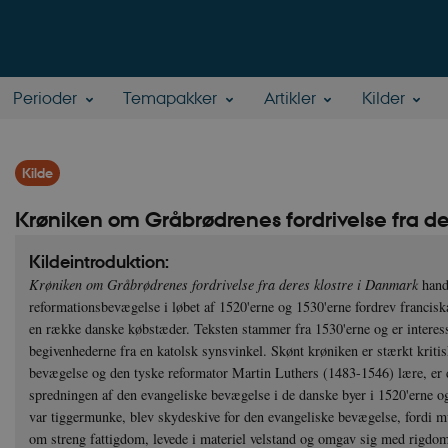
Perioder
Temapakker
Artikler
Kilder
Kilde
Krøniken om Gråbrødrenes fordrivelse fra de
Kildeintroduktion:
Krøniken om Gråbrødrenes fordrivelse fra deres klostre i Danmark
hand
reformationsbevægelse i løbet af 1520'erne og 1530'erne fordrev francisk
en række danske købstæder. Teksten stammer fra 1530'erne og er interess
begivenhederne fra en katolsk synsvinkel. Skønt krøniken er stærkt kritis
bevægelse og den tyske reformator Martin Luthers (1483-1546) lære, er det
spredningen af den evangeliske bevægelse i de danske byer i 1520'erne o
var tiggermunke, blev skydeskive for den evangeliske bevægelse, fordi m
om streng fattigdom, levede i materiel velstand og omgav sig med rigdom