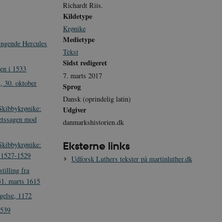
Richardt Riis.
Kildetype
Krønike
Medietype
ingende Hercules
Tekst
Sidst redigeret
en i 1533
7. marts 2017
, 30. oktober
Sprog
Dansk (oprindelig latin)
Skibbykrønike:
Udgiver
etssagen mod
danmarkshistorien.dk
Eksterne links
Skibbykrønike:
 1527-1529
Udforsk Luthers tekster på martinluther.dk
tilling fra
 31. marts 1615
else, 1172
1539