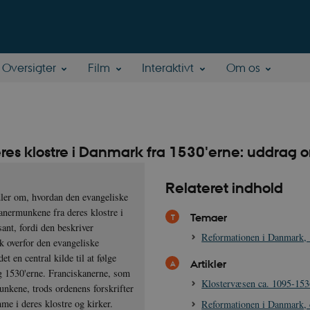
Oversigter
Film
Interaktivt
Om os
res klostre i Danmark fra 1530'erne: uddrag 
Relateret indhold
ler om, hvordan den evangeliske
anermunkene fra deres klostre i
Temaer
ant, fordi den beskriver
Reformationen i Danmark,
k overfor den evangeliske
 en central kilde til at følge
Artikler
g 1530'erne. Franciskanerne, som
Klostervæsen ca. 1095-153
unkene, trods ordenens forskrifter
me i deres klostre og kirker.
Reformationen i Danmark, 