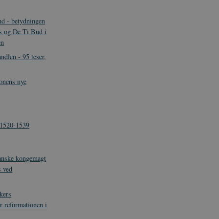
nd - betydningen
s og De Ti Bud i
en
ndlen - 95 teser,
onens nye
 1520-1539
anske kongemagt
s ved
kers
er reformationen i