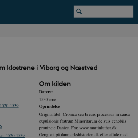
om klostrene i Viborg og Næstved
Om kilden
Dateret
1530'erne
 1520-1539
Oprindelse
Originaltitel: Cronica seu breuis processus in causa
expulsionis fratrum Minoritarum de suis cenobiis
6
prouincie Danice. Fra: www.martinluther.dk.
Gengivet på danmarkshistorien.dk efter aftale med
ca. 1520-1539