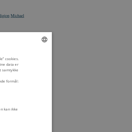
ligion
Michael
ENGLISH
e” cookies.
ine data er
DANISH
it samtykke
nde formål:
n kan ikke