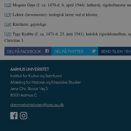
[12]
Mogens Gøye (f. ca. 1470-d. 6. april 1544): luthersk, rigshofmester u
_ga_7J1SYH77RJ
.danmar
[13]
Lektor (læsemester): teologisk lærer ved et kloster.
_ga
Google
.danmar
[14]
Klerikere: gejstelige
[15]
Tyge Krabbe (f. ca. 1471-d. 23. juni 1541): katolsk rigsrådsmedlem, o
Christian 3.
CloudFront-
.h5p.c
DEL PÅ FACEBOOK
DEL PÅ TWITTER
SEND TIL EN VE
Created-At
_gat_UA-
.danmar
8822943-1
AARHUS UNIVERSITET
Institut for Kultur og Samfund
Afdeling for Historie og Klassiske Studier
Jens Chr. Skous Vej 5
8000 Aarhus C
danmarkshistorien@cas.au.dk