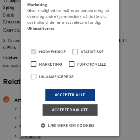
17. august 2011
Marketing
Sprog
Giver mulighed for målrettet annoncering på
Dansk
denne og andre hjemmesider, så du får vist
Litteratur
det indhold, der er mest relevant for dig.
Uklassificeret
Kaarsted, Tage: De danske ministerier 1953-1972 (1992).
S. Nissen, Henrik : Gyldendal og Politikens Danmarkshistorie bd. 14
(1993).
NØDVENDIGE
STATISTISKE
Udgiver
MARKETING
FUNKTIONELLE
danmarkshistorien.dk
UKLASSIFICEREDE
Relateret indhold
ACCEPTER ALLE
Artikler
Folketingsvalget 1964
ACCEPTER VALGTE
Folketingsvalget 1966
LÆS MERE OM COOKIES
Thorkil Kristensen, 1899-1989
Liberalisme