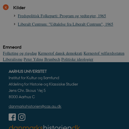
Kilder
Nødvendige
Statistiske
Marketing
Fredspolitisk Folkeparti: Program og vedtægter, 1965
Funktionelle
Uklassificerede
Liberalt Centrum: "Udtalelse fra Liberalt Centrum", 1965
Nødvendige cookies hjælper med at gøre
hjemmesiden brugbar ved at aktivere nogle
grundlæggende funktioner som navigation mm.
Hjemmesiden kan ikke fungerer uden disse
cookies.
Emneord
Folketing og rigsdag
Kernestof dansk demokrati
Kernestof velfærdsstaten
Navn
Udbyder / Domæne
Udløb
Liberalisme
Peter Yding Brunbech
Politiske ideologier
be_typo_user
Session
TYPO3 Association
.danmarkshistorien.dk
AARHUS UNIVERSITET
Institut for Kultur og Samfund
Afdeling for Historie og Klassiske Studier
Jens Chr. Skous Vej 5
8000 Aarhus C
danmarkshistorien@cas.au.dk
sp_t
1 år
Spotify Inc.
.spotify.com