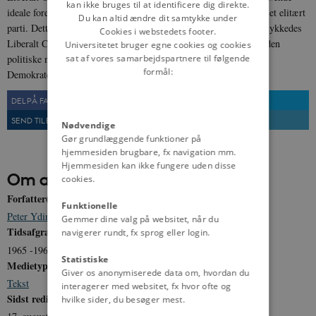
kan ikke bruges til at identificere dig direkte.
ideale forestillinger og retorik, og det var på nogle områder også et elitært
Du kan altid ændre dit samtykke under
parti. Dette kan have været en medvirkende årsag til, at det ikke lykkedes
Cookies i webstedets footer.
Liberalt Centrum at etablere sig som en mere fast bestanddel af den
Universitetet bruger egne cookies og cookies
politiske midte, sådan som Kristeligt Folkeparti og Centrum-
sat af vores samarbejdspartnere til følgende
formål:
Demokraterne gjorde det i 1970’erne.
DEL PÅ FACEBOOK
DEL PÅ TWITTER
SEND TIL EN VEN
UDSKRIV
Nødvendige
Gør grundlæggende funktioner på
hjemmesiden brugbare, fx navigation mm.
Hjemmesiden kan ikke fungere uden disse
Om artiklen
cookies.
Forfatter(e)
Funktionelle
Peter Yding Brunbech
Gemmer dine valg på websitet, når du
Tidsafgrænsning
navigerer rundt, fx sprog eller login.
1965 -1969
Statistiske
Medietype
Giver os anonymiserede data om, hvordan du
Tekst
interagerer med websitet, fx hvor ofte og
Sidst redigeret
hvilke sider, du besøger mest.