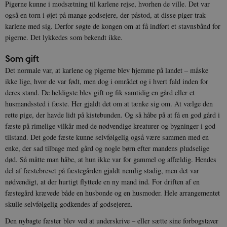
Pigerne kunne i modsætning til karlene rejse, hvorhen de ville. Det var
også en torn i øjet på mange godsejere, der påstod, at disse piger trak
karlene med sig. Derfor søgte de kongen om at få indført et stavnsbånd for
pigerne. Det lykkedes som bekendt ikke.
Som gift
Det normale var, at karlene og pigerne blev hjemme på landet – måske
ikke lige, hvor de var født, men dog i området og i hvert fald inden for
deres stand. De heldigste blev gift og fik samtidig en gård eller et
husmandssted i fæste. Her gjaldt det om at tænke sig om. At vælge den
rette pige, der havde lidt på kistebunden. Og så håbe på at få en god gård i
fæste på rimelige vilkår med de nødvendige kreaturer og bygninger i god
tilstand. Det gode fæste kunne selvfølgelig også være sammen med en
enke, der sad tilbage med gård og nogle børn efter mandens pludselige
død. Så måtte man håbe, at hun ikke var for gammel og affældig. Hendes
del af fæstebrevet på fæstegården gjaldt nemlig stadig, men det var
nødvendigt, at der hurtigt flyttede en ny mand ind. For driften af en
fæstegård krævede både en husbonde og en husmoder. Hele arrangementet
skulle selvfølgelig godkendes af godsejeren.
Den nybagte fæster blev ved at underskrive – eller sætte sine forbogstaver