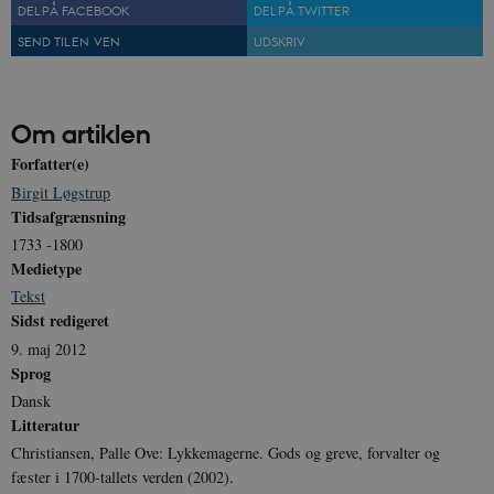
DEL PÅ FACEBOOK
DEL PÅ TWITTER
sp_t
1 år
Spotify Inc.
.spotify.com
SEND TIL EN VEN
UDSKRIV
Om artiklen
sp_landing
1 dag
Spotify Inc.
Forfatter(e)
.spotify.com
Birgit Løgstrup
Tidsafgrænsning
1733 -1800
Medietype
Tekst
JSESSIONID
Session
Oracle Corporation
.nr-data.net
Sidst redigeret
9. maj 2012
Sprog
Dansk
Litteratur
Christiansen, Palle Ove: Lykkemagerne. Gods og greve, forvalter og
CookieScriptConsent
1 år
CookieScript
danmarkshistorien.dk
fæster i 1700-tallets verden (2002).