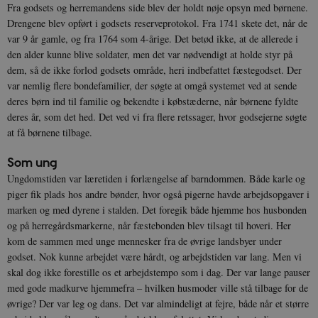
Fra godsets og herremandens side blev der holdt nøje opsyn med børnene.
Drengene blev opført i godsets reserveprotokol. Fra 1741 skete det, når de
var 9 år gamle, og fra 1764 som 4-årige. Det betød ikke, at de allerede i
den alder kunne blive soldater, men det var nødvendigt at holde styr på
dem, så de ikke forlod godsets område, heri indbefattet fæstegodset. Der
var nemlig flere bondefamilier, der søgte at omgå systemet ved at sende
deres børn ind til familie og bekendte i købstæderne, når børnene fyldte
deres år, som det hed. Det ved vi fra flere retssager, hvor godsejerne søgte
at få børnene tilbage.
Som ung
Ungdomstiden var læretiden i forlængelse af barndommen. Både karle og
piger fik plads hos andre bønder, hvor også pigerne havde arbejdsopgaver i
marken og med dyrene i stalden. Det foregik både hjemme hos husbonden
og på herregårdsmarkerne, når fæstebonden blev tilsagt til hoveri. Her
kom de sammen med unge mennesker fra de øvrige landsbyer under
godset. Nok kunne arbejdet være hårdt, og arbejdstiden var lang. Men vi
skal dog ikke forestille os et arbejdstempo som i dag. Der var lange pauser
med gode madkurve hjemmefra – hvilken husmoder ville stå tilbage for de
øvrige? Der var leg og dans. Det var almindeligt at fejre, både når et større