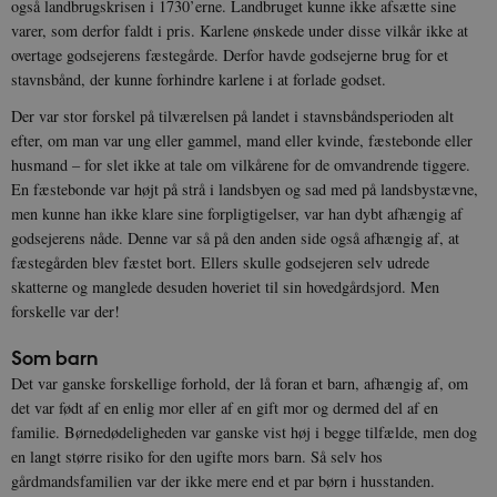
også landbrugskrisen i 1730’erne. Landbruget kunne ikke afsætte sine
varer, som derfor faldt i pris. Karlene ønskede under disse vilkår ikke at
overtage godsejerens fæstegårde. Derfor havde godsejerne brug for et
stavnsbånd, der kunne forhindre karlene i at forlade godset.
Der var stor forskel på tilværelsen på landet i stavnsbåndsperioden alt
efter, om man var ung eller gammel, mand eller kvinde, fæstebonde eller
husmand – for slet ikke at tale om vilkårene for de omvandrende tiggere.
En fæstebonde var højt på strå i landsbyen og sad med på landsbystævne,
men kunne han ikke klare sine forpligtigelser, var han dybt afhængig af
godsejerens nåde. Denne var så på den anden side også afhængig af, at
fæstegården blev fæstet bort. Ellers skulle godsejeren selv udrede
skatterne og manglede desuden hoveriet til sin hovedgårdsjord. Men
forskelle var der!
Som barn
Det var ganske forskellige forhold, der lå foran et barn, afhængig af, om
det var født af en enlig mor eller af en gift mor og dermed del af en
familie. Børnedødeligheden var ganske vist høj i begge tilfælde, men dog
en langt større risiko for den ugifte mors barn. Så selv hos
gårdmandsfamilien var der ikke mere end et par børn i husstanden.