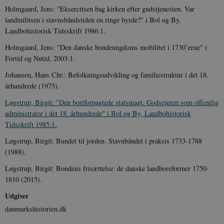
Holmgaard, Jens: "Eksercitsen bag kirken efter gudstjenesten. Var
landmilitsen i stavnsbåndstiden en ringe byrde?" i Bol og By,
Landbohistorisk Tidsskrift 1986:1.
Holmgaard, Jens: "Den danske bondeungdoms mobilitet i 1730’erne" i
Fortid og Nutid, 2003:1.
XSRF-TOKEN
danmarkshistoriendk.h5p.com
1 dag
Johansen, Hans Chr.: Befolkningsudvikling og familiestruktur i det 18.
århundrede (1975).
Løgstrup, Birgit: "Den bortforpagtede statsmagt. Godsejeren som offentlig
administrator i det 18. århundrede" i Bol og By, Landbohistorisk
Tidsskrift 1985:1.
__cf_bm
30
Cloudflare Inc.
minutte
.vimeo.com
Løgstrup, Birgit: Bundet til jorden. Stavnbåndet i praksis 1733-1788
(1988).
Løgstrup, Birgit: Bondens frisættelse: de danske landboreformer 1750-
1810 (2015).
Udgiver
danmarkshistorien.dk