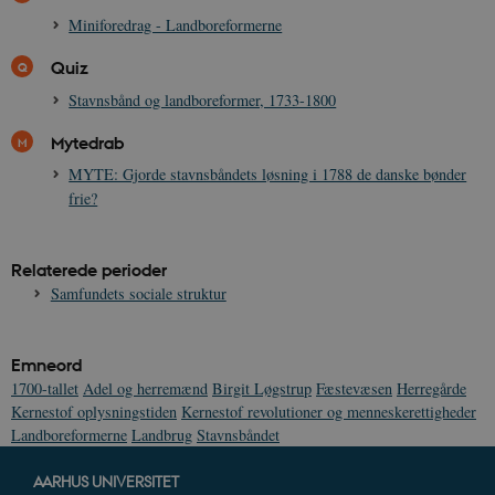
Miniforedrag - Landboreformerne
Quiz
Stavnsbånd og landboreformer, 1733-1800
Mytedrab
MYTE: Gjorde stavnsbåndets løsning i 1788 de danske bønder
frie?
Relaterede perioder
Samfundets sociale struktur
Emneord
1700-tallet
Adel og herremænd
Birgit Løgstrup
Fæstevæsen
Herregårde
Kernestof oplysningstiden
Kernestof revolutioner og menneskerettigheder
Landboreformerne
Landbrug
Stavnsbåndet
AARHUS UNIVERSITET