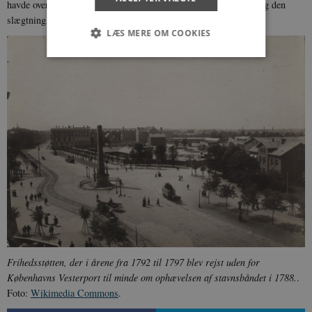
havde overtaget fæstegården. Systemet favoriserede godsejeren og den
slægtning, som eventuelt overtog fæstegården.
LÆS MERE OM COOKIES
Nødvendige
Statistiske
Marketing
Funktionelle
Uklassificerede
Nødvendige cookies hjælper med at gøre
hjemmesiden brugbar ved at aktivere nogle
grundlæggende funktioner som navigation mm.
Hjemmesiden kan ikke fungerer uden disse
cookies.
Navn
Udbyder / Domæne
Udløb
be_typo_user
Session
TYPO3 Association
.danmarkshistorien.dk
Frihedsstøtten, der i årene fra 1792 til 1797 blev rejst uden for
Københavns Vesterport til minde om ophævelsen af stavnsbåndet i 1788.
.
Foto:
Wikimedia Commons
.