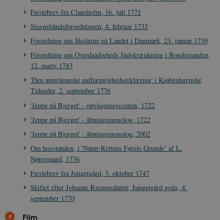
i
s
Fæstebrev fra Clausholm, 16. juli 1771
s
b
Stavnsbåndsforordningen, 4. februar 1733
s
k
Forordning om Skolerne på Landet i Danmark, 23. januar 1739
a
h
Forordning om Overdaadigheds Indskrænkning i Bondestanden,
CloudFront-
.h5p.com
Session
A
12. marts 1783
Created-At
'Den amerikanske uafhængighedserklæring' i Kiøbenhavnske
_gat_UA-
.danmarkshistorien.dk
58
T
Tidender, 2. september 1776
8822943-1
sekunder
c
A
'Jeppe på Bjerget' - opvågningsscenen, 1722
p
n
'Jeppe på Bjerget' - åbningsmonolog, 1722
u
n
'Jeppe på Bjerget' - åbningsmonolog, 2002
o
I
_
Om husstanden, i 'Natur-Rettens Første Grunde’ af L.
u
Nørregaard, 1776
a
r
Fæstebrev fra Jungetgård, 3. oktober 1747
h
w
Skiftet efter Johanne Rasmusdatter, Jungetgård gods, 4.
september 1770
Film