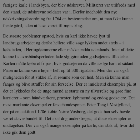
fattigste karle i landsbyen, der blev udskrevet. Militæret var utilfreds med
den stand, de udskrevne soldater var i. Derfor indeholdt den nye
udskrivningsforordning fra 1764 en bestemmelse om, at man ikke kunne
fæste gård, uden at have været til mønstring.
De største problemer opstod, hvis en karl ikke havde lyst til
landbrugsarbejdet og derfor hellere ville søge lykken andet steds – i
købstaden, i Hertugdømmerne eller måske endda udenlands. Intet af dette
kunne i stavnsbåndsperioden lade sig gøre uden godsejerens tilladelse.
Karlen måtte købe et fripas, hvis godsejeren da ville sælge ham et sådant.
Priserne kunne være høje – helt op til 300 rigsdaler. Men der var også
muligheden for at stikke af, at rømme som det hed. Men så kunne man
fanges og blive straffet for sin forseelse. Der er imidlertid eksempler på, at
det er lykkedes for de unge mænd at starte en ny tilværelse og gøre fine
karrierer – som håndværkere, præster, købmænd og endog godsejere. Det
mest markante eksempel er fæstebondesønnen Peter Tang i Vestjylland,
der på en auktion i 1786 købte Nørre Vosborg, det gods han selv havde
været stavnsbundet til. Det skal dog understreges, at disse eksempler er
undtagelser. Der var også mange eksempler på karle, der stak af, hvor det
ikke gik dem godt.