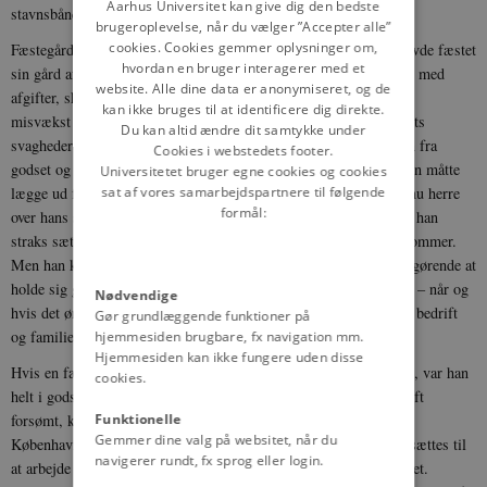
DANISH
Aarhus Universitet kan give dig den bedste
stavnsbånd.
brugeroplevelse, når du vælger ”Accepter alle”
cookies. Cookies gemmer oplysninger om,
Fæstegårdmanden stod i direkte kontakt med godset, som han havde fæstet
hvordan en bruger interagerer med et
sin gård af. Så længe han var i stand til at klare sine forpligtelser med
website. Alle dine data er anonymiseret, og de
afgifter, skatter og hoveri, gik det godt. Men når der havde været
kan ikke bruges til at identificere dig direkte.
misvækst eller kvægsygdom eller andre ulykker, så blev systemets
Du kan altid ændre dit samtykke under
svagheder tydelige. Han måtte for at fortsætte bedriften låne korn fra
Cookies i webstedets footer.
godset og have henstand med landgilde og skatter, som godsejeren måtte
Universitetet bruger egne cookies og cookies
lægge ud for ham. Hans gæld til godset steg, og godsejeren var nu herre
sat af vores samarbejdspartnere til følgende
formål:
over hans skæbne. Hvis han skyldte penge eller naturalier, kunne han
straks sættes fra sin gård - afgørelsen skulle blot træffes af en dommer.
Men han kunne også håbe på godsejerens nåde. Det var derfor afgørende at
holde sig gode venner med godsforvalter og godsejer. Godset var – når og
Nødvendige
hvis det ønskede det – sikkerhedsnet under fæstebonden og hans bedrift
Gør grundlæggende funktioner på
og familie.
hjemmesiden brugbare, fx navigation mm.
Hjemmesiden kan ikke fungere uden disse
Hvis en fæstebonde ikke kunne klare sine forpligtigelser længere, var han
cookies.
helt i godsejerens vold. Hvis fæstegården samtidig var blevet groft
forsømt, kunne han også efter dom sættes til fæstningsarbejde i
Funktionelle
Gemmer dine valg på websitet, når du
København. Det hørte dog til undtagelsen. Men han kunne også sættes til
navigerer rundt, fx sprog eller login.
at arbejde sin gæld af med en gratis arbejdsdag om ugen på godset.