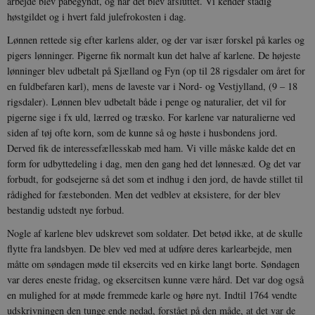
arbejde blev påbegyndt, og når det blev afsluttet. Vi kender stadig
høstgildet og i hvert fald julefrokosten i dag.
Lønnen rettede sig efter karlens alder, og der var især forskel på karles og
pigers lønninger. Pigerne fik normalt kun det halve af karlene. De højeste
lønninger blev udbetalt på Sjælland og Fyn (op til 28 rigsdaler om året for
en fuldbefaren karl), mens de laveste var i Nord- og Vestjylland, (9 – 18
rigsdaler). Lønnen blev udbetalt både i penge og naturalier, det vil for
pigerne sige i fx uld, lærred og træsko. For karlene var naturalierne ved
siden af tøj ofte korn, som de kunne så og høste i husbondens jord.
Derved fik de interessefællesskab med ham. Vi ville måske kalde det en
form for udbyttedeling i dag, men den gang hed det lønnesæd. Og det var
forbudt, for godsejerne så det som et indhug i den jord, de havde stillet til
rådighed for fæstebonden. Men det vedblev at eksistere, for der blev
bestandig udstedt nye forbud.
Nogle af karlene blev udskrevet som soldater. Det betød ikke, at de skulle
flytte fra landsbyen. De blev ved med at udføre deres karlearbejde, men
måtte om søndagen møde til eksercits ved en kirke langt borte. Søndagen
var deres eneste fridag, og eksercitsen kunne være hård. Det var dog også
en mulighed for at møde fremmede karle og høre nyt. Indtil 1764 vendte
udskrivningen den tunge ende nedad, forstået på den måde, at det var de