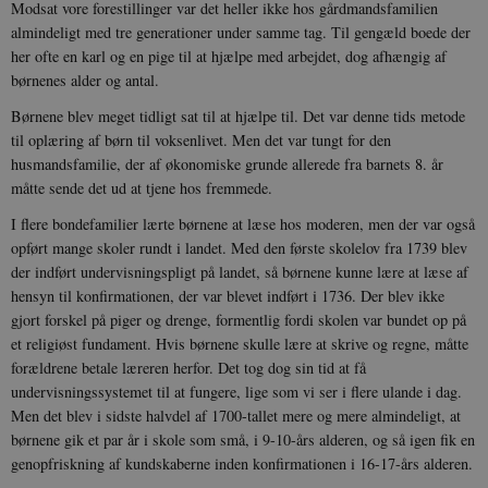
Modsat vore forestillinger var det heller ikke hos gårdmandsfamilien
almindeligt med tre generationer under samme tag. Til gengæld boede der
her ofte en karl og en pige til at hjælpe med arbejdet, dog afhængig af
børnenes alder og antal.
Børnene blev meget tidligt sat til at hjælpe til. Det var denne tids metode
til oplæring af børn til voksenlivet. Men det var tungt for den
husmandsfamilie, der af økonomiske grunde allerede fra barnets 8. år
måtte sende det ud at tjene hos fremmede.
I flere bondefamilier lærte børnene at læse hos moderen, men der var også
opført mange skoler rundt i landet. Med den første skolelov fra 1739 blev
der indført undervisningspligt på landet, så børnene kunne lære at læse af
hensyn til konfirmationen, der var blevet indført i 1736. Der blev ikke
gjort forskel på piger og drenge, formentlig fordi skolen var bundet op på
et religiøst fundament. Hvis børnene skulle lære at skrive og regne, måtte
forældrene betale læreren herfor. Det tog dog sin tid at få
undervisningssystemet til at fungere, lige som vi ser i flere ulande i dag.
Men det blev i sidste halvdel af 1700-tallet mere og mere almindeligt, at
børnene gik et par år i skole som små, i 9-10-års alderen, og så igen fik en
genopfriskning af kundskaberne inden konfirmationen i 16-17-års alderen.