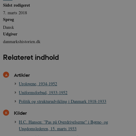
Sidst redigeret
7. marts 2018
Sprog
JSESSIONID
Session
Oracle Corporation
Dansk
.nr-data.net
Udgiver
danmarkshistorien.dk
Relateret indhold
CookieScriptConsent
1 år
CookieScript
danmarkshistorien.dk
Artikler
Urolovene, 1934-1952
Uniformsforbud, 1933-1952
Politik og strukturudvikling i Danmark 1918-1933
Kilder
XSRF-TOKEN
danmarkshistoriendk.h5p.com
1 dag
H.C. Hansen: ”Pas på Overdrivelserne” i Børne- og
Ungdomslederen, 15. marts 1933