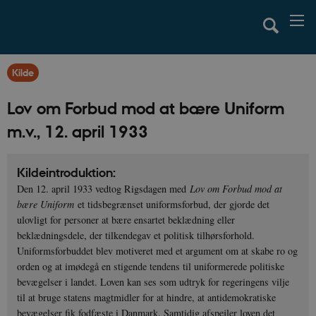
Kilde
Lov om Forbud mod at bære Uniform
m.v., 12. april 1933
Kildeintroduktion:
Den 12. april 1933 vedtog Rigsdagen med
Lov om Forbud mod at
bære Uniform
et tidsbegrænset uniformsforbud, der gjorde det
ulovligt for personer at bære ensartet beklædning eller
beklædningsdele, der tilkendegav et politisk tilhørsforhold.
Uniformsforbuddet blev motiveret med et argument om at skabe ro og
orden og at imødegå en stigende tendens til uniformerede politiske
bevægelser i landet. Loven kan ses som udtryk for regeringens vilje
til at bruge statens magtmidler for at hindre, at antidemokratiske
bevægelser fik fodfæste i Danmark. Samtidig afspejler loven det