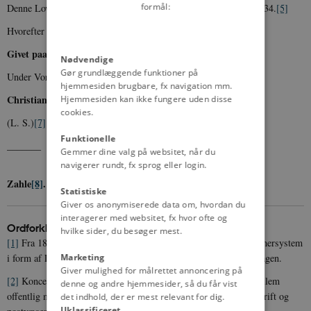
formål:
Denne Lov træder straks i Kraft og udløber med Udgangen af 1934.
[5]
Hvorefter alle vedkommende sig have at rette.
Givet paa Skagen, den 12. April 1933.
Nødvendige
Gør grundlæggende funktioner på
Under Vor Kongelige Haand og Segl.
hjemmesiden brugbare, fx navigation mm.
Christian R.
[6]
Hjemmesiden kan ikke fungere uden disse
cookies.
(L. S.)
[7]
Funktionelle
_______
Gemmer dine valg på websitet, når du
navigerer rundt, fx sprog eller login.
Zahle
[8]
.
Statistiske
Giver os anonymiserede data om, hvordan du
interagerer med websitet, fx hvor ofte og
Ordforklaringer m.m.
hvilke sider, du besøger mest.
[1]
Fra 1849-grundloven frem til 1953 havde Danmark et tokammersystem
i form af Landstinget og Folketinget, der samlet udgjorde Rigsdagen.
Marketing
Giver mulighed for målrettet annoncering på
[2]
Koncessioneret virksomhed: offentligt-privat partnerskab mellem
denne og andre hjemmesider, så du får vist
offentlig myndighed og virksomhed, fx indenfor togdrift, havnedrift og
det indhold, der er mest relevant for dig.
Uklassificeret