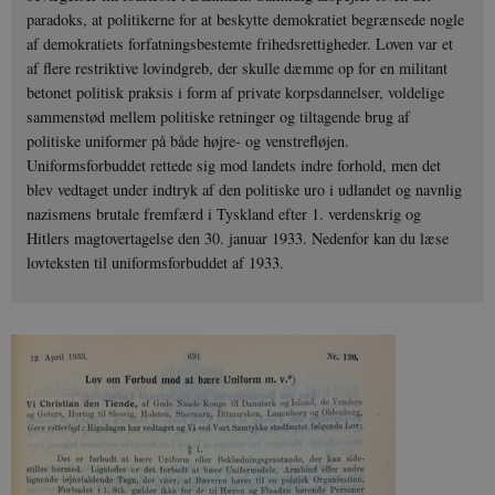
paradoks, at politikerne for at beskytte demokratiet begrænsede nogle
af demokratiets forfatningsbestemte frihedsrettigheder. Loven var et
af flere restriktive lovindgreb, der skulle dæmme op for en militant
betonet politisk praksis i form af private korpsdannelser, voldelige
sammenstød mellem politiske retninger og tiltagende brug af
politiske uniformer på både højre- og venstrefløjen.
Uniformsforbuddet rettede sig mod landets indre forhold, men det
blev vedtaget under indtryk af den politiske uro i udlandet og navnlig
nazismens brutale fremfærd i Tyskland efter 1. verdenskrig og
Hitlers magtovertagelse den 30. januar 1933. Nedenfor kan du læse
lovteksten til uniformsforbuddet af 1933.