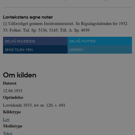
Nødvendige cookies hjælper med at gøre
hjemmesiden brugbar ved at aktivere nogle
grundlæggende funktioner som navigation mm.
Hjemmesiden kan ikke fungerer uden disse
Lovtekstens egne noter
cookies.
[i]
Udfærdiget gennem Justitsministeriet. Se Rigsdagstidenden for 1932-
Navn
Udbyder / Domæne
Udløb
33: Folket. Tid. Sp. 5136, 5145; Till. A. Sp. 4939
be_typo_user
Session
TYPO3 Association
DEL PÅ FACEBOOK
DEL PÅ TWITTER
.danmarkshistorien.dk
SEND TIL EN VEN
UDSKRIV
Om kilden
Dateret
sp_t
1 år
Spotify Inc.
.spotify.com
12.04.1933
Oprindelse
Lovtidende 1933, lov nr. 120, s. 691
Kildetype
Lov
sp_landing
1 dag
Spotify Inc.
Medietype
.spotify.com
Tekst