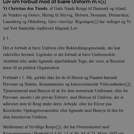
Lov om Forbud mod at bære Uniform m.v.
[i]
Vi Christian den Tiende
, af Guds Naade Konge til Danmark og lsland,
de Venders og Goters, Hertug til Slesvig, Holsten, Stormarn, Ditmarsken,
Lauenborg og Oldenborg,
Gøre vitterligt:
Rigsdagen
[1]
har vedtaget og Vi
ved Vort Samtykke stadfæstet følgende Lov:
§ 1.
Det er forbudt at bære Uniform eller Beklædningsgenstande, der kan
sidestilles hermed. Ligeledes er det forbudt at bære Uniformsdele,
Armbind eller andre lignende iøjnefaldende Tegn, der viser, at Bæreren
hører til en politisk Organisation.
Forbudet i 1. Stk. gælder ikke for de til Hæren og Flaaden hørende
Personer og Statens, Kommunernes og koncessionerede Virksomheders
[2]
Tjenestemænd med Hensyn til de for dem normerede Uniformer, eller for
Personer, ansatte i det private Erhverv, med Hensyn til Uniform, der er
udleveret dem til Brug under deres Arbejde, eller for Elever paa
Kostskoler, Opdragelsesanstalter eller lignende med Hensyn til den for
dem foreskrevne Uniform.
Medlemmer af frivillige Korps
[3]
, der har Overenskomst med
Krigsministeren i Henhold til § 91. i Lov Nr. 93 af 23. Marts 1932 om