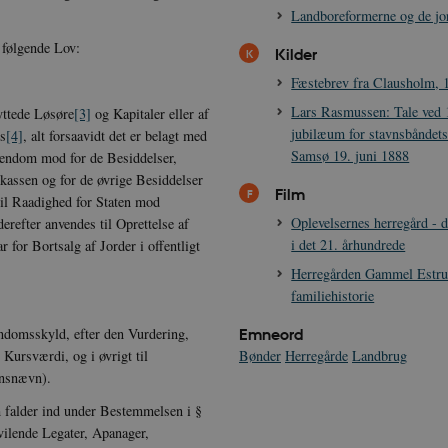
Landboreformerne og de jo
 følgende Lov:
Kilder
Fæstebrev fra Clausholm, 1
Lars Rasmussen: Tale ved 
yttede Løsøre
[3]
og Kapitaler eller af
jubilæum for stavnsbåndet
ds
[4]
,
alt forsaavidt det er belagt med
Samsø 19. juni 1888
Ejendom mod for de Besiddelser,
skassen og for de øvrige Besiddelser
Film
 til Raadighed for Staten mod
Oplevelsernes herregård - 
erefter anvendes til Oprettelse af
i det 21. århundrede
or Bortsalg af Jorder i offentligt
Herregården Gammel Estrup
familiehistorie
ndomsskyld, efter den Vurdering,
Emneord
 Kursværdi, og i øvrigt til
Bønder
Herregårde
Landbrug
ensnævn).
 falder ind under Bestemmelsen i §
vilende Legater, Apanager,