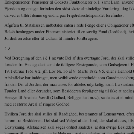
Enkepensioner, Pensioner til Godsets Funktionærer o. l. samt Laan, anvendt 
Ejendom og optaget forinden den sidst skete almindelige Vurdering, dog ik
derved er tilført denne og endnu paa Frigørelsestidspunktet forefindes.
Afgiften til Statskassen indbetales enten i rede Penge eller i Obligationer e
Beløb henlægges under Finansministeriet til en særlig Fond (Jordfond), hvi
Jorderhvervelse eller til Udlaan til mindre Jordbrugere.
§ 3
Ved Beregning af den i § 1 nævnte Del af den overtagne Jord, der skal stilles
foruden fra Fæstegodset samt de tidligere Fæstegaarde, som Godsejeren i 
19. Februar 1861 § 2, jfr. Lov Nr. 36 af 9. Marts 1872 § 5, eller i Henhold 
Afskaffelse har inddraget, men vedblivende opretholdt som Gaardmandsbrug,
fra den Del af Jorden, der maa anses for aldeles udyrkelig, samt fra saada
Tønder Land eller derunder, som Besidderen forpligter sig til ikke at nedl
Hensyn til Arealets Værdi (Godhed, Beliggenhed m.v.), saaledes at et mindre
med et større Areal af ringere Godhed.
Hvilken Jord der skal stilles til Raadighed, bestemmes af Lensnævnet, efter
herom fra Besidderen. Det skal ved Valget af den Jord, der skal afstaas, tils
Udstykning. Afstaaelsen skal søges ordnet saaledes, at den øvrige Besiddels
kommer til at udgøre et samlet Hele og i øvrigt saaledes, at den mindst muli