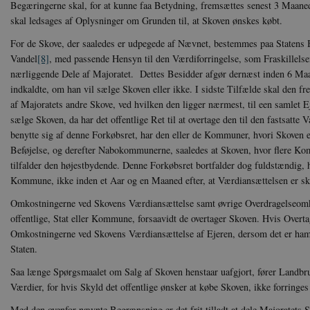
Begæringerne skal, for at kunne faa Betydning, fremsættes senest 3 Maaneder
Navn
Navn
Ud
Navn
D
skal ledsages af Oplysninger om Grunden til, at Skoven ønskes købt.
cf_clearance
_cfuvid
Navn
Udbyde
VISITOR_INFO1_LIVE
Go
For de Skove, der saaledes er udpegede af Nævnet, bestemmes paa Statens
VISITOR_PRIVACY_METAD
.y
nmstat
Siteim
Vandel
[8]
,
med passende Hensyn til den Værdiforringelse, som Fraskillelse
.danmar
nærliggende Dele af Majoratet. Dettes Besidder afgør dernæst inden 6 Maa
NID
Go
.g
indkaldte, om han vil sælge Skoven eller ikke. I sidste Tilfælde skal den fr
CloudFront-
.h5p.c
Key-Pair-Id
af Majoratets andre Skove, ved hvilken den ligger nærmest, til een samlet
YSC
Go
_gid
sælge Skoven, da har det offentlige Ret til at overtage den til den fastsatte 
Google
.y
.danmar
benytte sig af denne Forkøbsret, har den eller de Kommuner, hvori Skoven e
Beføjelse, og derefter Nabokommunerne, saaledes at Skoven, hvor flere K
tilfalder den højestbydende. Denne Forkøbsret bortfalder dog fuldstændig, hv
h5pcomsession
danmark
Kommune, ikke inden et Aar og en Maaned efter, at Værdiansættelsen er sket
CloudFront-
.h5p.c
Signature
Omkostningerne ved Skovens Værdiansættelse samt øvrige Overdragelseomko
vuid
offentlige, Stat eller Kommune, forsaavidt de overtager Skoven. Hvis Overt
Vimeo.
.vimeo
Omkostningerne ved Skovens Værdiansættelse af Ejeren, dersom det er ham, 
CloudFront-
.h5p.c
Staten.
Region
Saa længe Spørgsmaalet om Salg af Skoven henstaar uafgjort, fører Landbr
CloudFront-
.h5p.c
Værdier, for hvis Skyld det offentlige ønsker at købe Skoven, ikke forringes e
Policy
_ga_7J1SYH77RJ
.danmar
Med den ovenfor nævnte Begrænsning er det frit tilladt at dele Majoratets