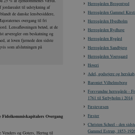
t på 25 % af ejendommenes værdi.
Herregården Bregentved
jordarealet til udstykning af
Herregården Gammel Kirst
 blandt de danske lensbesiddere,
Majoraternes overgang til fri
Herregården Hvedholm
jord. Lensafløsningen betød, at de
Herregården Rydhave
dst arveregler om beskatning og
Herregården Rygård
d, at loven fjernede den sidste
ligvis som afslutningen på
Herregården Sandbjerg
Herregården Voergaard
Hoveri
Adel, godsejere og herska
Baroniet Vilhelmsborg
Forsvundne herregårde - F
1761 til Sæbyholm i 2014
Fæstevæsen
Fæster
e Fideikommiskapitalers Overgang
Christen Scheel - den sidst
Gammel Estrup, 1853-192
 Venders og Goters, Hertug til