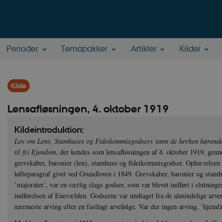
Perioder
Temapakker
Artikler
Kilder
Kilde
Lensafløsningen, 4. oktober 1919
Kildeintroduktion:
Lov om Lens, Stamhuses og Fideikommisgodsers samt de herhen hørend
til fri Ejendom
, der kendes som lensafløsningen af 4. oktober 1919, gen
grevskaber, baronier (len), stamhuse og fideikommisgodser. Ophævelsen v
løfteparagraf givet ved Grundloven i 1849. Grevskaber, baronier og stam
’majorater’, var en særlig slags godser, som var blevet indført i slutningen
indførelsen af Enevælden. Godserne var undtaget fra de almindelige arvereg
nærmeste arving efter en fastlagt arvefølge. Var der ingen arving, ’hjemfal