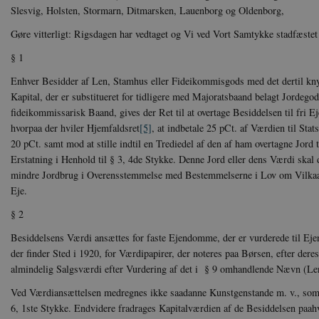
Slesvig, Holsten, Stormarn, Ditmarsken, Lauenborg og Oldenborg,
Gøre vitterligt: Rigsdagen har vedtaget og Vi ved Vort Samtykke stadfæstet
§ 1
Enhver Besidder af Len, Stamhus eller Fideikommisgods med det dertil kn
Kapital, der er substitueret for tidligere med Majoratsbaand belagt Jordego
fideikommissarisk Baand, gives der Ret til at overtage Besiddelsen til fri 
hvorpaa der hviler Hjemfaldsret
[5]
,
at indbetale 25 pCt. af Værdien til Stat
20 pCt. samt mod at stille indtil en Trediedel af den af ham overtagne Jord
Erstatning i Henhold til § 3, 4de Stykke. Denne Jord eller dens Værdi skal d
mindre Jordbrug i Overensstemmelse med Bestemmelserne i Lov om Vilkaar f
Eje.
§ 2
Besiddelsens Værdi ansættes for faste Ejendomme, der er vurderede til Eje
der finder Sted i 1920, for Værdipapirer, der noteres paa Børsen, efter deres
almindelig Salgsværdi efter Vurdering af det i § 9 omhandlende Nævn (L
Ved Værdiansættelsen medregnes ikke saadanne Kunstgenstande m. v., som
6, 1ste Stykke. Endvidere fradrages Kapitalværdien af de Besiddelsen paah