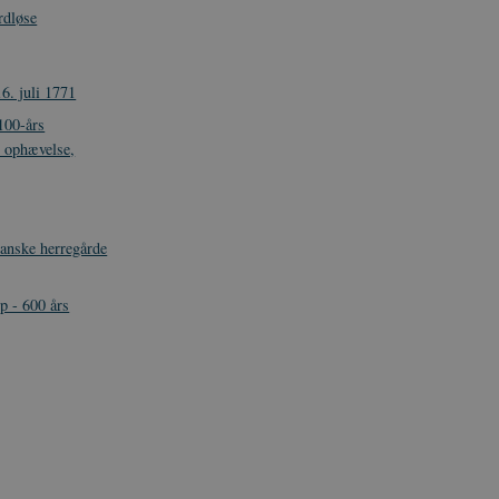
rdløse
6. juli 1771
100-års
s ophævelse,
danske herregårde
 - 600 års