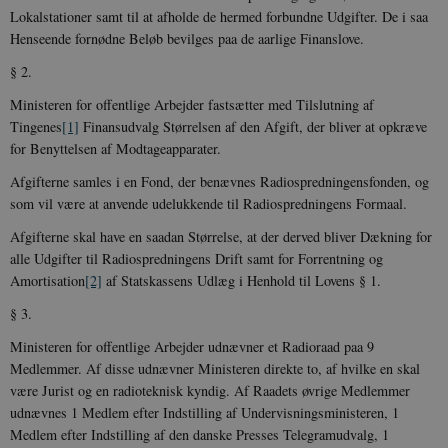
Lokalstationer samt til at afholde de hermed forbundne Udgifter. De i saa
Henseende fornødne Beløb bevilges paa de aarlige Finanslove.
§ 2.
Ministeren for offentlige Arbejder fastsætter med Tilslutning af
Tingenes
[1]
Finansudvalg Størrelsen af den Afgift, der bliver at opkræve
for Benyttelsen af Modtageapparater.
Afgifterne samles i en Fond, der benævnes Radiospredningensfonden, og
som vil være at anvende udelukkende til Radiospredningens Formaal.
Afgifterne skal have en saadan Størrelse, at der derved bliver Dækning for
alle Udgifter til Radiospredningens Drift samt for Forrentning og
Amortisation
[2]
af Statskassens Udlæg i Henhold til Lovens § 1.
§ 3.
Ministeren for offentlige Arbejder udnævner et Radioraad paa 9
Medlemmer. Af disse udnævner Ministeren direkte to, af hvilke en skal
være Jurist og en radioteknisk kyndig. Af Raadets øvrige Medlemmer
udnævnes 1 Medlem efter Indstilling af Undervisningsministeren, 1
Medlem efter Indstilling af den danske Presses Telegramudvalg, 1