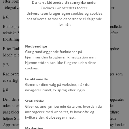
efter Forhandling mellem Radioraadet og Generaldirektoratet for
Du kan altid ændre dit samtykke under
Telegrafvæsenet og godkendes af Ministeren for offentlige Arbejder
Cookies i webstedets footer.
Universitetet bruger egne cookies og cookies
§ 6.
sat af vores samarbejdspartnere til følgende
formål:
Radiospredningens daglige Drift ledes, bortset fra den i § 5 omhandlede
tekniske Virksomhed, af en af Ministeren for offentlige Arbejder efter
Indstilling af Radioraadet ansat Driftsleder.
Nødvendige
Efter Radioraadets Indstilling ansætter Ministeren tillige den fornødne
Gør grundlæggende funktioner på
Medhjælp.
hjemmesiden brugbare, fx navigation mm.
Hjemmesiden kan ikke fungere uden disse
§ 7.
cookies.
Radiospredningsfondens Budget over Indtægter og Udgifter optages som
Funktionelle
et særligt Afsnit paa Finanslovens § 2.
Gemmer dine valg på websitet, når du
§ 8.
navigerer rundt, fx sprog eller login.
Den, der efter nærværende Lovs Ikrafttræden benytter Modtagerapparater
Statistiske
uden at erlægge den herfor fastsatte Afgift, straffes, for saa vidt det
Giver os anonymiserede data om, hvordan du
paagældende Forhold ikke efter sin Beskaffenhed tillige matte medføre
interagerer med websitet, fx hvor ofte og
hvilke sider, du besøger mest.
højere Straf, med Konfiskation af de ulovligt anbragte eller benyttede
Apparater; desuden kan Overtræderen idømmes en Radiospredningsfonden
Marketing