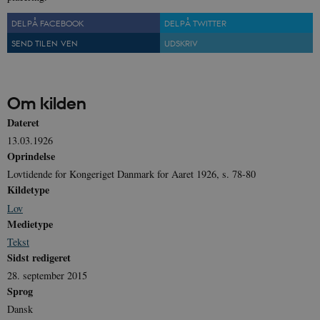
DEL PÅ FACEBOOK
DEL PÅ TWITTER
sp_landing
1 dag
Spotify Inc.
.spotify.com
SEND TIL EN VEN
UDSKRIV
Om kilden
JSESSIONID
Session
Oracle Corporation
Dateret
.nr-data.net
13.03.1926
Oprindelse
Lovtidende for Kongeriget Danmark for Aaret 1926, s. 78-80
Kildetype
Lov
CookieScriptConsent
1 år
CookieScript
Medietype
danmarkshistorien.dk
Tekst
Sidst redigeret
28. september 2015
Sprog
Dansk