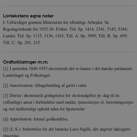
Nødvendige
Statistiske
Marketing
Funktionelle
Uklassificerede
Lovtekstens egne noter
I: Udfærdiget gennem Ministeriet for offentlige Arbejder. Se
Nødvendige cookies hjælper med at gøre
hjemmesiden brugbar ved at aktivere nogle
Rigsdagstidende for 1925-26: Folket. Tid. Sp. 1414, 2341, 5145, 5184;
grundlæggende funktioner som navigation mm.
Landst. Tid. Sp. 1115, 1136, 1163; Till. A. Sp. 3095; Till. B. Sp. 459;
Hjemmesiden kan ikke fungerer uden disse
Till. C. Sp. 201, 215.
cookies.
Navn
Udbyder / Domæne
Udløb
be_typo_user
Session
Ordforklaringer m.m.
TYPO3 Association
.danmarkshistorien.dk
[1]
I perioden 1849-1953 eksisterede der to kamre i det danske parlament:
Landstinget og Folketinget.
[2]
Amortisation: tilbagebetaling af gæld i rater.
[3]
Diæter: økonomisk godtgørelse for ekstraudgifter pr. dag til en
(offentligt) ansat i forbindelse med møder, tjenesterejse el. forretningsrejse
og ved midlertidigt ophold uden for hjemstedet
sp_t
1 år
Spotify Inc.
.spotify.com
[4]
Approbation: formel godkendelse.
[5]
(L.S.): forkortelse for det latinske Loco Sigilli, der angiver lakseglets
placering.