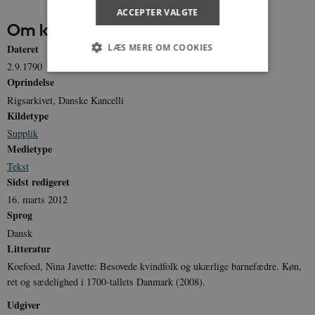
ACCEPTER VALGTE
Om kilden
Dateret
LÆS MERE OM COOKIES
2.9.1790
Oprindelse
Rigsarkivet, Danske Kancelli
Nødvendige
Statistiske
Marketing
Kildetype
Funktionelle
Uklassificerede
Supplik
Nødvendige cookies hjælper med at gøre
Medietype
hjemmesiden brugbar ved at aktivere nogle
Tekst
grundlæggende funktioner som navigation mm.
Hjemmesiden kan ikke fungerer uden disse
Sidst redigeret
cookies.
16. marts 2012
Navn
Udbyder / Domæne
Udløb
Sprog
Dansk
be_typo_user
Session
TYPO3 Association
.danmarkshistorien.dk
Litteratur
Koefoed, Nina Javette: Besovede kvindfolk og ukærlige barnefædre. Køn,
ret og sædelighed i 1700-tallets Danmark (2008).
Udgiver