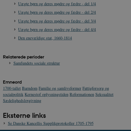
Uægte børn og deres mødre og fædre - del 1/4
Uægte børn og deres mødre og fædre - del 2/4
Uægte børn og deres mødre og fædre - del 3/4
Uægte børn og deres mødre og fædre - del 4/4
Den enevældige stat, 1660-1814
XSRF-TOKEN
danmarkshistoriendk.h5p.com
1 dag
Relaterede perioder
Samfundets sociale struktur
Emneord
__cf_bm
30
Cloudflare Inc.
minutte
.vimeo.com
1700-tallet
Barndom
Familie og samlivsformer
Fattigforsorg og
socialpolitik
Kernestof oplysningstiden
Reformationen
Seksualitet
Sædelighedslovgivning
Eksterne links
Se Danske Kancellis Supplikprotokoller 1705-1795