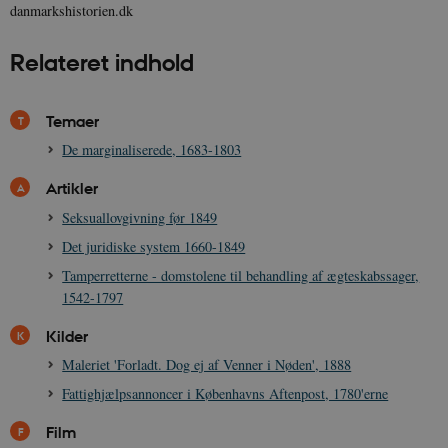
danmarkshistorien.dk
sp_t
1 år
Spotify Inc.
.spotify.com
Relateret indhold
Temaer
De marginaliserede, 1683-1803
sp_landing
1 dag
Spotify Inc.
.spotify.com
Artikler
Seksuallovgivning før 1849
Det juridiske system 1660-1849
Tamperretterne - domstolene til behandling af ægteskabssager,
JSESSIONID
Session
Oracle Corporation
1542-1797
.nr-data.net
Kilder
Maleriet 'Forladt. Dog ej af Venner i Nøden', 1888
Fattighjælpsannoncer i Københavns Aftenpost, 1780'erne
Film
CookieScriptConsent
1 år
CookieScript
danmarkshistorien.dk