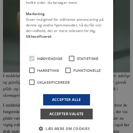
hvilke sider, du besøger mest.
Marketing
Giver mulighed for målrettet annoncering på
denne og andre hjemmesider, så du får vist
det indhold, der er mest relevant for dig.
Uklassificeret
NØDVENDIGE
STATISTISKE
MARKETING
FUNKTIONELLE
I middelalderen var drikkehorn som dette meget populære. Konger, adelige
og gejstlige drak fællesskål af kostbare drikkehorn, og det samme gjorde
UKLASSIFICEREDE
gilde- og lavsmedlemmer. Dette 1400-tals drikkehorn blev anvendt i
skomagerlavet i Køge.
Foto:
Nationalmuseet
ACCEPTER ALLE
I middelalderen opstod gilderne, der skød frem i primært byerne, hvor de
fungerede som foreninger og broderskaber for ligeværdige mænd, der via
ACCEPTER VALGTE
gildet varetog hinandens interesser. I gilderne spillede 'gildedrikken' en
vigtig rolle. Senere i middelalderen kom håndværkerlavene til, og også her
LÆS MERE OM COOKIES
drak man i fællesskab af drikkehorn. Man drak blandt andet, når nye