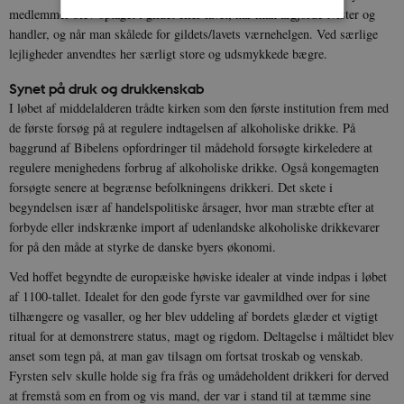
medlemmer blev optaget i gildet eller lavet, når man afgjorde tvister og
handler, og når man skålede for gildets/lavets værnehelgen. Ved særlige
lejligheder anvendtes her særligt store og udsmykkede bægre.
Nødvendige
Statistiske
Marketing
Funktionelle
Uklassificerede
Synet på druk og drukkenskab
I løbet af middelalderen trådte kirken som den første institution frem med
Nødvendige cookies hjælper med at gøre
de første forsøg på at regulere indtagelsen af alkoholiske drikke. På
hjemmesiden brugbar ved at aktivere nogle
grundlæggende funktioner som navigation mm.
baggrund af Bibelens opfordringer til mådehold forsøgte kirkeledere at
Hjemmesiden kan ikke fungerer uden disse
regulere menighedens forbrug af alkoholiske drikke. Også kongemagten
cookies.
forsøgte senere at begrænse befolkningens drikkeri. Det skete i
Navn
Udbyder / Domæne
Udløb
begyndelsen især af handelspolitiske årsager, hvor man stræbte efter at
be_typo_user
Session
TYPO3 Association
forbyde eller indskrænke import af udenlandske alkoholiske drikkevarer
.danmarkshistorien.dk
for på den måde at styrke de danske byers økonomi.
Ved hoffet begyndte de europæiske høviske idealer at vinde indpas i løbet
af 1100-tallet. Idealet for den gode fyrste var gavmildhed over for sine
tilhængere og vasaller, og her blev uddeling af bordets glæder et vigtigt
ritual for at demonstrere status, magt og rigdom. Deltagelse i måltidet blev
anset som tegn på, at man gav tilsagn om fortsat troskab og venskab.
sp_t
1 år
Spotify Inc.
Fyrsten selv skulle holde sig fra frås og umådeholdent drikkeri for derved
.spotify.com
at fremstå som en from og vis mand, der var i stand til at tæmme sine