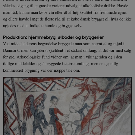
således adgang til et ganske varieret udvalg af alkoholiske drikke. Havde
man råd, kunne man købe vin eller øl af høj kvalitet fra fremmede egne,
og ellers havde langt de fleste råd til at købe dansk brygget øl, hvis de ikke
nøjedes med at indkøbe humle og brygge selv.
Produktion: hjemmebryg, ølboder og bryggerier
Ved middelalderens begyndelse bryggede man som nævnt øl og mjød i
Danmark, men kun yderst sjældent i et sådant omfang, at det var med salg
for øje. Arkæologiske fund vidner om, at man i vikingetiden og i den
tidlige middelalder også bryggede i større omfang, men en egentlig
kommerciel brygning var der næppe tale om.