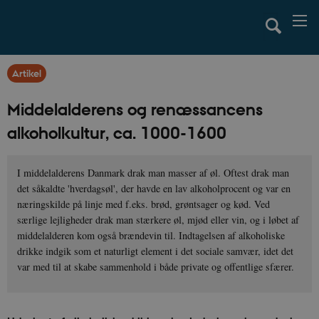
Artikel
Middelalderens og renæssancens
alkoholkultur, ca. 1000-1600
I middelalderens Danmark drak man masser af øl. Oftest drak man
det såkaldte 'hverdagsøl', der havde en lav alkoholprocent og var en
næringskilde på linje med f.eks. brød, grøntsager og kød. Ved
særlige lejligheder drak man stærkere øl, mjød eller vin, og i løbet af
middelalderen kom også brændevin til. Indtagelsen af alkoholiske
drikke indgik som et naturligt element i det sociale samvær, idet det
var med til at skabe sammenhold i både private og offentlige sfærer.