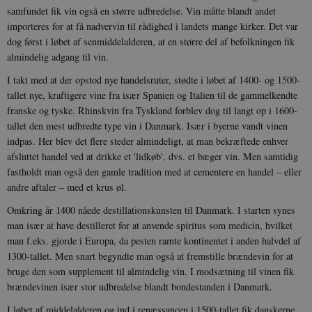
samfundet fik vin også en større udbredelse. Vin måtte blandt andet
importeres for at få nadvervin til rådighed i landets mange kirker. Det var
dog først i løbet af senmiddelalderen, at en større del af befolkningen fik
almindelig adgang til vin.
I takt med at der opstod nye handelsruter, stødte i løbet af 1400- og 1500-
tallet nye, kraftigere vine fra især Spanien og Italien til de gammelkendte
franske og tyske. Rhinskvin fra Tyskland forblev dog til langt op i 1600-
tallet den mest udbredte type vin i Danmark. Især i byerne vandt vinen
indpas. Her blev det flere steder almindeligt, at man bekræftede enhver
afsluttet handel ved at drikke et 'lidkøb', dvs. et bæger vin. Men samtidig
fastholdt man også den gamle tradition med at cementere en handel – eller
andre aftaler – med et krus øl.
Omkring år 1400 nåede destillationskunsten til Danmark. I starten synes
man især at have destilleret for at anvende spiritus som medicin, hvilket
man f.eks. gjorde i Europa, da pesten ramte kontinentet i anden halvdel af
1300-tallet. Men snart begyndte man også at fremstille brændevin for at
bruge den som supplement til almindelig vin. I modsætning til vinen fik
brændevinen især stor udbredelse blandt bondestanden i Danmark.
I løbet af middelalderen og ind i renæssancen i 1500-tallet fik danskerne