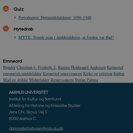
k
a
Quiz
h
Periodequiz: Højmiddelalderen, 1050-1340
CloudFront-
.h5p.com
Session
A
Created-At
Mytedrab
_gat_UA-
.danmarkshistorien.dk
58
T
MYTE: Troede man i middelalderen, at Jorden var flad?
8822943-1
sekunder
c
A
p
n
u
n
Emneord
o
I
Bønder
Christian 4.
Frederik 2.
Kasper Holdgaard Andersen
Kernestof
_
europæisk middelalder
Kernestof renæssancen
Kirke og religion
Kultur
u
a
Mad og drikke
Middelalder
Renæssancen
Stefan Pajung
r
h
w
AARHUS UNIVERSITET
Institut for Kultur og Samfund
Afdeling for Historie og Klassiske Studier
Jens Chr. Skous Vej 5
8000 Aarhus C
danmarkshistorien@cas.au.dk