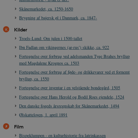
vuid
1 år 1
D
Vimeo.com Inc.
Skånemarkedet, ca. 1250-1650
måned
V
.vimeo.com
p
Brygning af bajersk øl i Danmark, ca. 1847-
CloudFront-
.h5p.com
Session
A
Region
Kilder
CloudFront-
.h5p.com
Session
A
Troels-Lund: Om julen i 1500-tallet
Policy
Ibn Fadlan om vikingernes (ar-rus') skikke, ca. 922
_ga_7J1SYH77RJ
.danmarkshistorien.dk
1 år 1
G
måned
Fortegnelse over forbrug ved adelsmanden Tyge Brahes bryllup
med Magdalene Krognos ca. 1503
_ga
1 år 1
D
Google LLC
måned
k
.danmarkshistorien.dk
Fortegnelse over forbrug af føde- og drikkevarer ved et fornemt
U
s
bryllup, ca. 1550
i
a
Fortegnelse over inventar i en velstående bondegård, 1505
a
c
Fortegnelse over Hans Herold og Bodil Roes ejendele, 1524
s
b
Den danske fogeds årsregnskab for Skånemarkedet, 1494
e
n
Ølskatteloven, 1. april 1891
i
i
s
Film
s
b
Bispeklumpen - en kulturhistorie fra latrinkassen
s