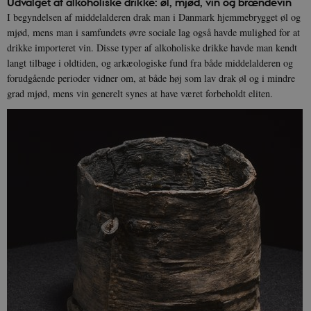
Udvalget af alkoholiske drikke: øl, mjød, vin og brændevin
I begyndelsen af middelalderen drak man i Danmark hjemmebrygget øl og
mjød, mens man i samfundets øvre sociale lag også havde mulighed for at
drikke importeret vin. Disse typer af alkoholiske drikke havde man kendt
langt tilbage i oldtiden, og arkæologiske fund fra både middelalderen og
forudgående perioder vidner om, at både høj som lav drak øl og i mindre
grad mjød, mens vin generelt synes at have været forbeholdt eliten.