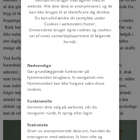
hvordan en bruger interagerer med et
website. Alle dine data er anonymiseret, og de
af den grundlæggende kost, og selv om dets alkoholprocent varierede fra
kan ikke bruges til at identificere dig direkte.
bryg til bryg, har den aldrig været særlig høj. I forbindelse med
Du kan altid ændre dit samtykke under
brygningen blev vandet kogt, hvorved man fik fjernet bakterier fra vandet.
Cookies i webstedets footer.
Både børn og voksne indtog dagligt store mængder hverdagsøl. Det var
Universitetet bruger egne cookies og cookies
ikke ualmindeligt, at man drak tre til fire liter øl om dagen. Øllet indgik i
sat af vores samarbejdspartnere til følgende
den daglige kost, da maden generelt var meget salt og der ikke fandtes
formål:
mange alternative drikkevarer. Rent vand var mange steder svært at skaffe.
Ved festlige lejligheder drak høj som lav i store mængder. Ved
barnefødsler drak man barselsøl for at fejre det nye slægtsmedlems
Nødvendige
Gør grundlæggende funktioner på
ankomst. Når man kom i lære, drak man læreøl; blev man trolovet, drak
hjemmesiden brugbare, fx navigation mm.
man fæstensøl; og til brylluppet hørte brudeøllet. Blev man mester, måtte
Hjemmesiden kan ikke fungere uden disse
man inden fjorten dage gøre sit mesterøl, og blev man optaget i lavet,
cookies.
fulgte indgangsøllet med lavsbrødrene. Ved begravelser blev den afdøde
mindet med gravøl, hvor slægten og vennerne hædrede mindet om den
Funktionelle
afdøde og vedgik arv og gæld efter ham. Ud over de personlige mærkedage
Gemmer dine valg på websitet, når du
bød de religiøse højtider og høsten også på udskænkning af godt øl.
navigerer rundt, fx sprog eller login.
Statistiske
Giver os anonymiserede data om, hvordan du
interagerer med websitet, fx hvor ofte og