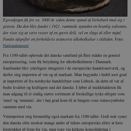
Egtvedpigen fik for ca. 3000 år siden denne spand af birkebark med sig i
graven. Da den blev fundet i 1921, rummede spanden en brunlig substans,
der viste sig at være rester af en gæret drik, vel en slags øl eller mjød.
Fundet afspejler en forholdsvis avanceret alkoholkultur i oldtiden.
Foto:
Nationalmuseet
Fra 1100-tallet oplevede det danske samfund på flere måder en generel
europæisering, som fik betydning for alkoholkulturen i Danmark.
Samfundet blev yderligere integreret i de europæiske handelsnetværk, og
derfor steg importen af vin og øl markant. Man begyndte i hidtil uset grad
at importere øl fra nordtyske handelsbyer som Lübeck, da dette øl var af
bedre kvalitet og kraftigere end det danske. I løbet af middelalderen fik
man adgang til et stadig større sortiment af forskellige tyske øltyper som
'emst' og 'mumme', der i høj grad kom til at fungere som statussymboler
sammen med vin.
Vinimporten steg formentlig også markant fra 1100-tallet. Godt nok synes
den danske elite modsat mange andre af tidens europæiske eliter at have
foretrukket øl frem for vin, men især via kirkens konsolidering i