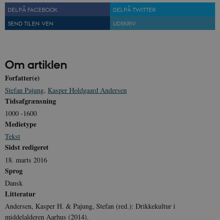
DEL PÅ FACEBOOK
DEL PÅ TWITTER
SEND TIL EN VEN
UDSKRIV
XSRF-TOKEN
danmarkshistoriendk.h5p.com
1 dag
Om artiklen
Forfatter(e)
Stefan Pajung
,
Kasper Holdgaard Andersen
__cf_bm
30
Cloudflare Inc.
Tidsafgrænsning
minutte
.vimeo.com
1000 -1600
Medietype
Tekst
Sidst redigeret
18. marts 2016
Sprog
Dansk
Litteratur
Udbyder /
Navn
Udløb
Beskrivelse
Domæne
Udbyder /
Udbyder /
Andersen, Kasper H. & Pajung, Stefan (red.): Drikkekultur i
Navn
Navn
Udløb
Udløb
Beskrivelse
Besk
Domæne
Domæne
middelalderen Aarhus (2014).
cf_clearance
1 år
Podbean
Cloudflare,