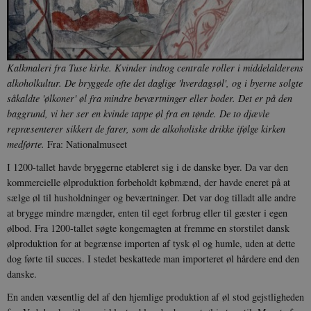
Kalkmaleri fra Tuse kirke. Kvinder indtog centrale roller i middelalderens
alkoholkultur. De bryggede ofte det daglige 'hverdagsøl', og i byerne solgte
såkaldte 'ølkoner' øl fra mindre beværtninger eller boder. Det er på den
baggrund, vi her ser en kvinde tappe øl fra en tønde. De to djævle
repræsenterer sikkert de farer, som de alkoholiske drikke ifølge kirken
medførte.
Fra: Nationalmuseet
I 1200-tallet havde bryggerne etableret sig i de danske byer. Da var den
kommercielle ølproduktion forbeholdt købmænd, der havde eneret på at
sælge øl til husholdninger og beværtninger. Det var dog tilladt alle andre
at brygge mindre mængder, enten til eget forbrug eller til gæster i egen
ølbod. Fra 1200-tallet søgte kongemagten at fremme en storstilet dansk
ølproduktion for at begrænse importen af tysk øl og humle, uden at dette
dog førte til succes. I stedet beskattede man importeret øl hårdere end den
danske.
En anden væsentlig del af den hjemlige produktion af øl stod gejstligheden