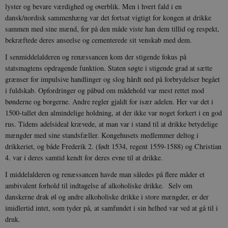
lyster og bevare værdighed og overblik. Men i hvert fald i en
dansk/nordisk sammenhæng var det fortsat vigtigt for kongen at drikke
sammen med sine mænd, for på den måde viste han dem tillid og respekt,
bekræftede deres anseelse og cementerede sit venskab med dem.
sp_landing
1 dag
Spotify Inc.
.spotify.com
I senmiddelalderen og renæssancen kom der stigende fokus på
statsmagtens opdragende funktion. Staten søgte i stigende grad at sætte
grænser for impulsive handlinger og slog hårdt ned på forbrydelser begået
i fuldskab. Opfordringer og påbud om mådehold var mest rettet mod
bønderne og borgerne. Andre regler gjaldt for især adelen. Her var det i
JSESSIONID
Session
Oracle Corporation
1500-tallet den almindelige holdning, at der ikke var noget forkert i en god
.nr-data.net
rus. Tidens adelsideal krævede, at man var i stand til at drikke betydelige
mængder med sine standsfæller. Kongehusets medlemmer deltog i
drikkeriet, og både Frederik 2. (født 1534, regent 1559-1588) og Christian
4. var i deres samtid kendt for deres evne til at drikke.
I middelalderen og renæssancen havde man således på flere måder et
CookieScriptConsent
1 år
CookieScript
ambivalent forhold til indtagelse af alkoholiske drikke. Selv om
danmarkshistorien.dk
danskerne drak øl og andre alkoholiske drikke i store mængder, er der
imidlertid intet, som tyder på, at samfundet i sin helhed var ved at gå til i
druk.