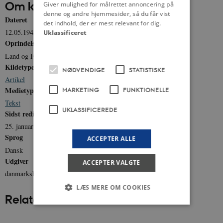
Om kilden
Giver mulighed for målrettet annoncering på
denne og andre hjemmesider, så du får vist
Dateret
det indhold, der er mest relevant for dig.
12.05.1942
Uklassificeret
Oprindelse
Land og Folk, 12. maj 1942.
Kildetype
NØDVENDIGE
STATISTISKE
Artikel
Medietype
MARKETING
FUNKTIONELLE
Tekst
UKLASSIFICEREDE
Sidst redigeret
25. januar 2013
Sprog
ACCEPTER ALLE
Dansk
Udgiver
ACCEPTER VALGTE
danmarkshistorien.dk
LÆS MERE OM COOKIES
Relateret indhold