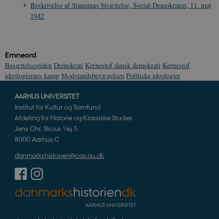
Beskrivelse af Staunings bisættelse, Social-Demokraten, 11. maj
sp_landing
1 dag
Spotify Inc.
1942
.spotify.com
Emneord
Besættelsestiden
Demokrati
Kernestof dansk demokrati
Kernestof
JSESSIONID
Session
ideologiernes kamp
Modstandsbevægelsen
Politiske ideologier
Oracle Corporation
.nr-data.net
AARHUS UNIVERSITET
Institut for Kultur og Samfund
Afdeling for Historie og Klassiske Studier
Jens Chr. Skous Vej 5
8000 Aarhus C
CookieScriptConsent
1 år
CookieScript
danmarkshistorien.dk
danmarkshistorien@cas.au.dk