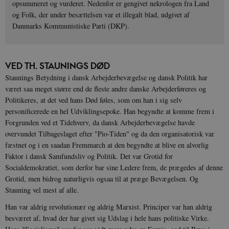
opsummeret og vurderet. Nedenfor er gengivet nekrologen fra Land
og Folk, der under besættelsen var et illegalt blad, udgivet af
Danmarks Kommunistiske Parti (DKP).
VED TH. STAUNINGS DØD
Staunings Betydning i dansk Arbejderbevægelse og dansk Politik har
været saa meget større end de fleste andre danske Arbejderføreres og
Politikeres, at det ved hans Død føles, som om han i sig selv
personificerede en hel Udviklingsepoke. Han begyndte at komme frem i
Forgrunden ved et Tidehverv, da dansk Arbejderbevægelse havde
overvundet Tilbageslaget efter "Pio-Tiden" og da den organisatorisk var
fæstnet og i en saadan Fremmarch at den begyndte at blive en alvorlig
Faktor i dansk Samfundsliv og Politik. Det var Grotid for
Socialdemokratiet, som derfor bar sine Ledere frem, de prægedes af denne
Grotid, men bidrog naturligvis ogsaa til at præge Bevægelsen. Og
Stauning vel mest af alle.
Han var aldrig revolutionær og aldrig Marxist. Principer var han aldrig
besværet af, hvad der har givet sig Udslag i hele hans politiske Virke.