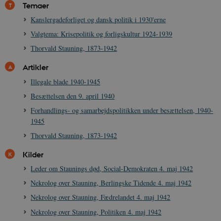
Nødvendige
Statistiske
Marketing
Temaer
Funktionelle
Uklassificerede
Kanslergadeforliget og dansk politik i 1930'erne
Valgtema: Krisepolitik og forligskultur 1924-1939
Nødvendige cookies hjælper med at gøre
hjemmesiden brugbar ved at aktivere nogle
Thorvald Stauning, 1873-1942
grundlæggende funktioner som navigation mm.
Hjemmesiden kan ikke fungerer uden disse
cookies.
Artikler
Navn
Udbyder / Domæne
Udløb
Illegale blade 1940-1945
be_typo_user
Session
TYPO3 Association
Besættelsen den 9. april 1940
.danmarkshistorien.dk
Forhandlings- og samarbejdspolitikken under besættelsen, 1940-
1945
Thorvald Stauning, 1873-1942
Kilder
Leder om Staunings død, Social-Demokraten 4. maj 1942
sp_t
1 år
Spotify Inc.
.spotify.com
Nekrolog over Stauning, Berlingske Tidende 4. maj 1942
Nekrolog over Stauning, Fædrelandet 4. maj 1942
Nekrolog over Stauning, Politiken 4. maj 1942