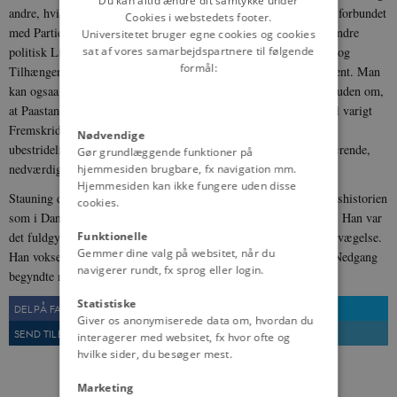
Du kan altid ændre dit samtykke under
andre, hvis økonomiske Eksistens paa Liv og Død er eller synes forbundet
Cookies i webstedets footer.
med Partiet – men en Organisation uden en politisk Teori, uden indre
Universitetet bruger egne cookies og cookies
sat af vores samarbejdspartnere til følgende
politisk Liv, en Organisation hvis kæmpemæssige Medlemsstab og
formål:
Tilhængerskare er passiv, umyndiggjort, til dels politisk indifferent. Man
kan ogsaa betragte Staunings politiske "Status" og kommer ikke uden om,
at Paastandene om Reformismen som Vejen til Socialismen og til varigt
Fremskridt har totalt spillet Fallit, og at den Stauningske Politik
Nødvendige
ubestrideligt har ført Danmark frem til den 9. April og dets nuværende,
Gør grundlæggende funktioner på
nedværdigende Situation.
hjemmesiden brugbare, fx navigation mm.
Hjemmesiden kan ikke fungere uden disse
Stauning døde ved Indgangen til et nyt Tidsafsnit i saavel Verdenshistorien
cookies.
som i Danmarkshistorien og dansk Arbejderbevægelses Historie. Han var
Funktionelle
det fuldgyldigste Udtryk for dansk socialdemokratisk Arbejderbevægelse.
Gemmer dine valg på websitet, når du
Han voksede op med den og den voksede op med ham. Og dens Nedgang
navigerer rundt, fx sprog eller login.
begyndte med ham. Nu er han død.
Statistiske
DEL PÅ FACEBOOK
DEL PÅ TWITTER
Giver os anonymiserede data om, hvordan du
SEND TIL EN VEN
UDSKRIV
interagerer med websitet, fx hvor ofte og
hvilke sider, du besøger mest.
Marketing