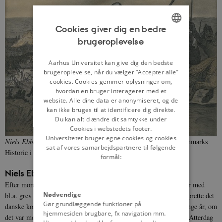
Cookies giver dig en bedre
brugeroplevelse
ENGLISH
DANISH
Aarhus Universitet kan give dig den bedste
brugeroplevelse, når du vælger ”Accepter alle”
cookies. Cookies gemmer oplysninger om,
hvordan en bruger interagerer med et
website. Alle dine data er anonymiseret, og de
kan ikke bruges til at identificere dig direkte.
Du kan altid ændre dit samtykke under
Cookies i webstedets footer.
Universitetet bruger egne cookies og cookies
Niels Ebbesen flygter efter mordet på grev Gert.
Illustration: Danmarks
sat af vores samarbejdspartnere til følgende
Historie i Billeder (1898)
formål:
Niels Ebbesens eftermæle
Efter mordet blev Valdemar Atterdag, via nogle indviklede aftaler med
Nødvendige
bl.a. grev Gerts sønner, konge i Danmark og kunne gradvis genoprette det
Gør grundlæggende funktioner på
danske kongedømme. Det er blevet diskuteret af historikere i mange år, om
hjemmesiden brugbare, fx navigation mm.
det var mordet på grev Gert, som var afgørende for, at Valdemar Atterdag