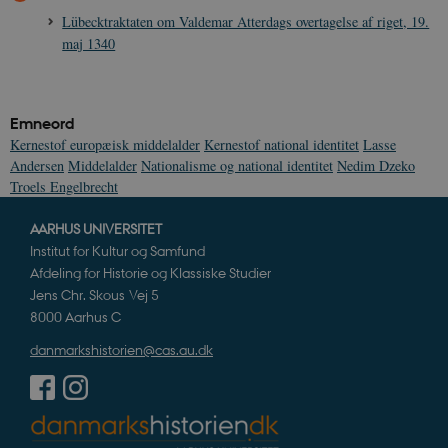
Lübecktraktaten om Valdemar Atterdags overtagelse af riget, 19.
maj 1340
CookieScriptConsent
1 år
CookieScript
danmarkshistorien.dk
Emneord
Kernestof europæisk middelalder
Kernestof national identitet
Lasse
Andersen
Middelalder
Nationalisme og national identitet
Nedim Dzeko
Troels Engelbrecht
AARHUS UNIVERSITET
Institut for Kultur og Samfund
XSRF-TOKEN
danmarkshistoriendk.h5p.com
1 dag
Afdeling for Historie og Klassiske Studier
Jens Chr. Skous Vej 5
8000 Aarhus C
danmarkshistorien@cas.au.dk
__cf_bm
30
Cloudflare Inc.
minutte
.vimeo.com