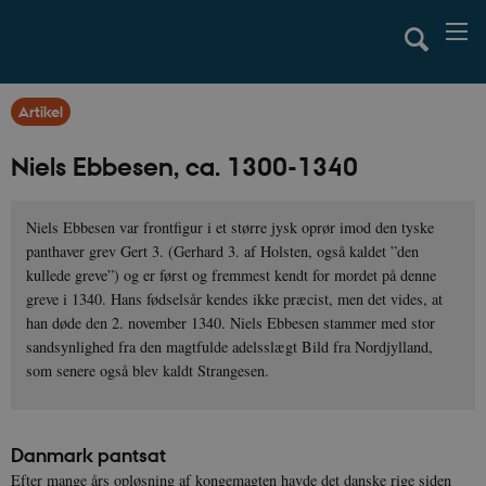
Artikel
Niels Ebbesen, ca. 1300-1340
Niels Ebbesen var frontfigur i et større jysk oprør imod den tyske
panthaver grev Gert 3. (Gerhard 3. af Holsten, også kaldet ”den
kullede greve”) og er først og fremmest kendt for mordet på denne
greve i 1340. Hans fødselsår kendes ikke præcist, men det vides, at
han døde den 2. november 1340. Niels Ebbesen stammer med stor
sandsynlighed fra den magtfulde adelsslægt Bild fra Nordjylland,
som senere også blev kaldt Strangesen.
Danmark pantsat
Efter mange års opløsning af kongemagten havde det danske rige siden