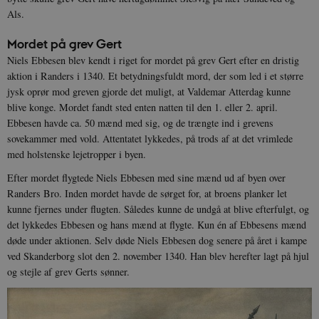
Als.
Mordet på grev Gert
Niels Ebbesen blev kendt i riget for mordet på grev Gert efter en dristig
aktion i Randers i 1340. Et betydningsfuldt mord, der som led i et større
jysk oprør mod greven gjorde det muligt, at Valdemar Atterdag kunne
blive konge. Mordet fandt sted enten natten til den 1. eller 2. april.
Ebbesen havde ca. 50 mænd med sig, og de trængte ind i grevens
sovekammer med vold. Attentatet lykkedes, på trods af at det vrimlede
med holstenske lejetropper i byen.
Efter mordet flygtede Niels Ebbesen med sine mænd ud af byen over
Randers Bro. Inden mordet havde de sørget for, at broens planker let
kunne fjernes under flugten. Således kunne de undgå at blive efterfulgt, og
det lykkedes Ebbesen og hans mænd at flygte. Kun én af Ebbesens mænd
døde under aktionen. Selv døde Niels Ebbesen dog senere på året i kampe
ved Skanderborg slot den 2. november 1340. Han blev herefter lagt på hjul
og stejle af grev Gerts sønner.