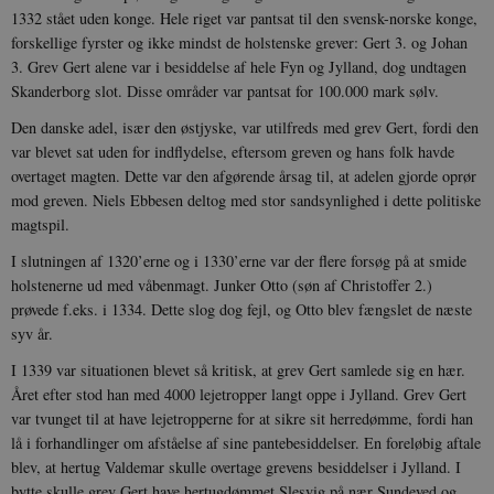
1332 stået uden konge. Hele riget var pantsat til den svensk-norske konge,
forskellige fyrster og ikke mindst de holstenske grever: Gert 3. og Johan
3. Grev Gert alene var i besiddelse af hele Fyn og Jylland, dog undtagen
Skanderborg slot. Disse områder var pantsat for 100.000 mark sølv.
Den danske adel, især den østjyske, var utilfreds med grev Gert, fordi den
var blevet sat uden for indflydelse, eftersom greven og hans folk havde
overtaget magten. Dette var den afgørende årsag til, at adelen gjorde oprør
mod greven. Niels Ebbesen deltog med stor sandsynlighed i dette politiske
magtspil.
I slutningen af 1320’erne og i 1330’erne var der flere forsøg på at smide
holstenerne ud med våbenmagt. Junker Otto (søn af Christoffer 2.)
prøvede f.eks. i 1334. Dette slog dog fejl, og Otto blev fængslet de næste
syv år.
I 1339 var situationen blevet så kritisk, at grev Gert samlede sig en hær.
Året efter stod han med 4000 lejetropper langt oppe i Jylland. Grev Gert
var tvunget til at have lejetropperne for at sikre sit herredømme, fordi han
lå i forhandlinger om afståelse af sine pantebesiddelser. En foreløbig aftale
blev, at hertug Valdemar skulle overtage grevens besiddelser i Jylland. I
bytte skulle grev Gert have hertugdømmet Slesvig på nær Sundeved og