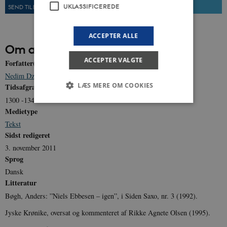
UKLASSIFICEREDE
SEND TIL EN VEN
UDSKRIV
ACCEPTER ALLE
Om artiklen
ACCEPTER VALGTE
Forfatter(e)
Nedim Dzeko
,
Lasse Andersen
,
Troels Engelbrecht
LÆS MERE OM COOKIES
Tidsafgrænsning
1300 -1340
Medietype
Tekst
Nødvendige
Statistiske
Marketing
Sidst redigeret
Funktionelle
Uklassificerede
3. november 2011
Nødvendige cookies hjælper med at gøre
Sprog
hjemmesiden brugbar ved at aktivere nogle
Dansk
grundlæggende funktioner som navigation mm.
Hjemmesiden kan ikke fungerer uden disse
Litteratur
cookies.
Bøgh, Anders: ”Niels Ebbesen – igen”, i Siden Saxo, nr. 3 (1992).
Navn
Udbyder / Domæne
Udløb
Jyske Krønike, oversat og kommenteret af Rikke Agnete Olsen (1995).
be_typo_user
Session
TYPO3 Association
.danmarkshistorien.dk