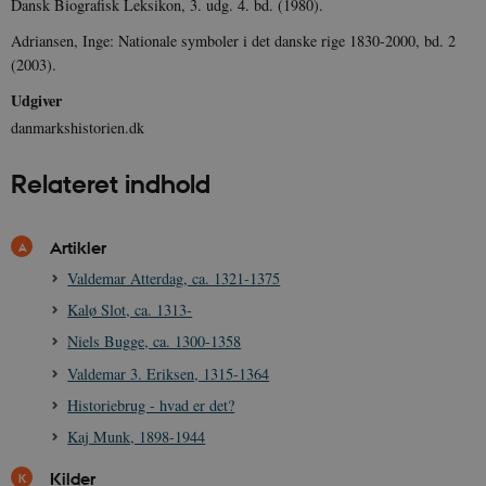
Dansk Biografisk Leksikon, 3. udg. 4. bd. (1980).
Adriansen, Inge: Nationale symboler i det danske rige 1830-2000, bd. 2
(2003).
Udgiver
danmarkshistorien.dk
sp_t
1 år
Spotify Inc.
.spotify.com
Relateret indhold
Artikler
Valdemar Atterdag, ca. 1321-1375
sp_landing
1 dag
Spotify Inc.
.spotify.com
Kalø Slot, ca. 1313-
Niels Bugge, ca. 1300-1358
Valdemar 3. Eriksen, 1315-1364
Historiebrug - hvad er det?
JSESSIONID
Session
Oracle Corporation
Kaj Munk, 1898-1944
.nr-data.net
Kilder