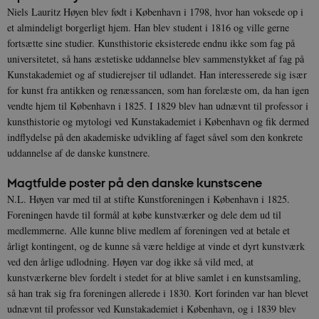
Niels Lauritz Høyen blev født i København i 1798, hvor han voksede op i
et almindeligt borgerligt hjem. Han blev student i 1816 og ville gerne
fortsætte sine studier. Kunsthistorie eksisterede endnu ikke som fag på
universitetet, så hans æstetiske uddannelse blev sammenstykket af fag på
Kunstakademiet og af studierejser til udlandet. Han interesserede sig især
for kunst fra antikken og renæssancen, som han forelæste om, da han igen
vendte hjem til København i 1825. I 1829 blev han udnævnt til professor i
kunsthistorie og mytologi ved Kunstakademiet i København og fik dermed
indflydelse på den akademiske udvikling af faget såvel som den konkrete
uddannelse af de danske kunstnere.
Magtfulde poster på den danske kunstscene
N.L. Høyen var med til at stifte Kunstforeningen i København i 1825.
Foreningen havde til formål at købe kunstværker og dele dem ud til
medlemmerne. Alle kunne blive medlem af foreningen ved at betale et
årligt kontingent, og de kunne så være heldige at vinde et dyrt kunstværk
ved den årlige udlodning. Høyen var dog ikke så vild med, at
kunstværkerne blev fordelt i stedet for at blive samlet i en kunstsamling,
så han trak sig fra foreningen allerede i 1830. Kort forinden var han blevet
udnævnt til professor ved Kunstakademiet i København, og i 1839 blev