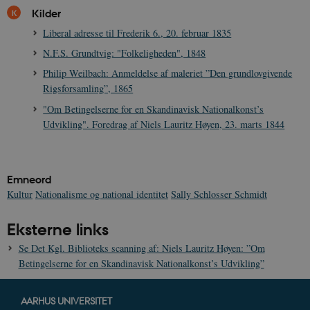
indstilles af
.youtube.com
h5pcomsession
danmarkshistoriendk.h5p.com
1 dag
A
Kilder
YouTube til a
visninger af
CloudFront-
.h5p.com
Session
A
Liberal adresse til Frederik 6., 20. februar 1835
indlejrede vi
Signature
N.F.S. Grundtvig: "Folkeligheden", 1848
vuid
1 år 1
D
Vimeo.com Inc.
måned
V
.vimeo.com
Philip Weilbach: Anmeldelse af maleriet ”Den grundlovgivende
p
Rigsforsamling”, 1865
CloudFront-
.h5p.com
Session
A
Region
"Om Betingelserne for en Skandinavisk Nationalkonst’s
Udvikling". Foredrag af Niels Lauritz Høyen, 23. marts 1844
CloudFront-
.h5p.com
Session
A
Policy
_ga_7J1SYH77RJ
.danmarkshistorien.dk
1 år 1
G
måned
Emneord
_ga
1 år 1
D
Google LLC
Kultur
Nationalisme og national identitet
Sally Schlosser Schmidt
måned
k
.danmarkshistorien.dk
U
s
Eksterne links
i
a
a
Se Det Kgl. Biblioteks scanning af: Niels Lauritz Høyen: ”Om
c
Betingelserne for en Skandinavisk Nationalkonst’s Udvikling”
s
b
e
n
AARHUS UNIVERSITET
i