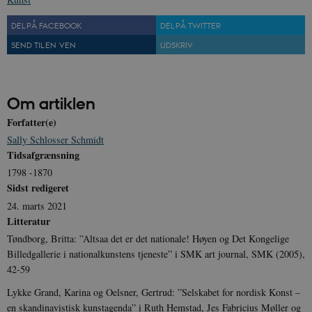
DEL PÅ FACEBOOK
DEL PÅ TWITTER
SEND TIL EN VEN
UDSKRIV
XSRF-TOKEN
danmarkshistoriendk.h5p.com
1 dag
Om artiklen
Forfatter(e)
Sally Schlosser Schmidt
Tidsafgrænsning
1798 -1870
__cf_bm
30
Cloudflare Inc.
Sidst redigeret
minutte
.vimeo.com
24. marts 2021
Litteratur
Tøndborg, Britta: ”Altsaa det er det nationale! Høyen og Det Kongelige
Billedgallerie i nationalkunstens tjeneste” i SMK art journal, SMK (2005),
42-59
Lykke Grand, Karina og Oelsner, Gertrud: ”Selskabet for nordisk Konst –
en skandinavistisk kunstagenda” i Ruth Hemstad, Jes Fabricius Møller og