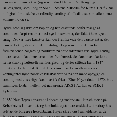
han museumsinspektør (og senere direktør) ved Det Kongelige
Billedgalleri, som i dag er SMK – Statens Museum for Kunst. Her fik han
mulighed for at skabe en offentlig samling af billedkunst, som alle kunne
komme ind og se.
Høyen brød sig ikke om kopier, og han erstattede derfor mange af
samlingens kopi-malerier med nye kunstværker, der faldt i hans egen
smag. Det var især kunstværker, der fremhævede den danske natur, det
danske folk og den nordiske mytologi. Ligesom en række andre
fremtrædende borgere og politikere på dette tidspunkt var Høyen nemlig
interesseret i skandinavismen, der fremhævede de skandinaviske folks
fællesskab og kulturelle samhørighed, og derfor stiftede han i 1847
Selskabet for Nordisk Kunst. Her kunne han for medlemmernes
kontingenter købe nordiske kunstværker og på den måde opbygge en
samling med et særligt skandinavisk fokus. Efter Høyen døde i 1870, blev
samlingen fordelt mellem det nuværende ARoS i Aarhus og SMK i
København.
I 1856 blev Høyen udnævnt til docent og underviste i kunsthistorie på
Københavns Universitet, og han holdt også mere eksklusive foredrag hos
velstående borgere i hovedstaden. Høyen skrev også anmeldelser af de
årlige kunstudstillinger i de københavnske aviser, og han inviterede