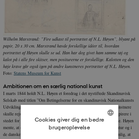
Wilhelm Marstrand: ”Fire udkast til portrættet af N.L. Høyen”, blyant på
papir, 20 x 30 cm. Marstrand havde forskellige idéer til, hvordan
portrættet af Høyen skulle se ud. Han har dog givet ham samme tøj og
kalot på i alle fire skitser, men positurerne er forskellige. Kalotten og den
høje krave går også igen på andre kunstneres portrætter af N.L. Høyen.
Foto:
Statens Museum for Kunst
Ambitionen om en særlig national kunst
I marts 1844 holdt N.L. Høyen et foredrag i det nystiftede Skandinavisk
Selskab med titlen ”Om Betingelserne for en skandinavisk Nationalkunsts
Udvikling”. Her præsenterede han sine idéer om, at de danske kunstnere
skulle rejse rundt i Danmark og i Skandinavien for at lade sig inspirere i
Cookies giver dig en bedre
stedet for at rejse sydpå til Tyskland og Italien, som mange gjorde. Høyen
brugeroplevelse
mente, at der var masser af gode motiver at hente i den danske natur og i
ENGLISH
de danske landsbysamfund og fiskerlejer. Han forestillede sig nemlig, at