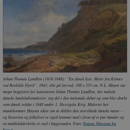
sp_t
1 år
Spotify Inc.
.spotify.com
sp_landing
1 dag
Spotify Inc.
.spotify.com
Johan Thomas Lundbye (1818-1848): ”En dansk kyst. Motiv fra Kitnæs
JSESSIONID
Session
Oracle Corporation
.nr-data.net
ved Roskilde Fjord”, 1843, olie på lærred, 188 x 255 cm. N.L. Høyen var
meget begejstret for kunstneren Johan Thomas Lundbye, der malede
danske landskabsmalerier, tog del i den nationale debat og som blev dræbt
som dansk soldat i 1848 under 1. Slesvigske Krig. Maleriet her
imødekommer Høyens idéer om at skildre den storslåede danske natur –
og historien og folkelivet er også kommet med i form af et par bønder og
CookieScriptConsent
1 år
CookieScript
en middelalderkirke et sted i baggrunden.
Foto:
Statens Museum for
danmarkshistorien.dk
Kunst