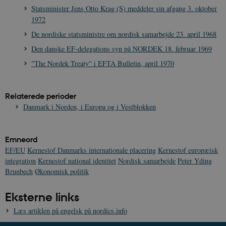
Statsminister Jens Otto Krag (S) meddeler sin afgang 3. oktober
sp_t
1 år
1972
Spotify Inc.
.spotify.com
De nordiske statsministre om nordisk samarbejde 23. april 1968
Den danske EF-delegations syn på NORDEK 18. februar 1969
"The Nordek Treaty" i EFTA Bulletin, april 1970
sp_landing
1 dag
Spotify Inc.
.spotify.com
Relaterede perioder
Danmark i Norden, i Europa og i Vestblokken
Emneord
JSESSIONID
Session
Oracle Corporation
EF/EU
Kernestof Danmarks internationale placering
Kernestof europæisk
.nr-data.net
integration
Kernestof national identitet
Nordisk samarbejde
Peter Yding
Brunbech
Økonomisk politik
Eksterne links
Læs artiklen på engelsk på nordics.info
CookieScriptConsent
1 år
CookieScript
danmarkshistorien.dk