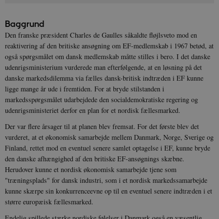
Baggrund
Den franske præsident Charles de Gaulles såkaldte fløjlsveto mod en
reaktivering af den britiske ansøgning om EF-medlemskab i 1967 betød, at
også spørgsmålet om dansk medlemskab måtte stilles i bero. I det danske
udenrigsministerium vurderede man efterfølgende, at en løsning på det
danske markedsdilemma via fælles dansk-britisk indtræden i EF kunne
ligge mange år ude i fremtiden. For at bryde stilstanden i
markedsspørgsmålet udarbejdede den socialdemokratiske regering og
udenrigsministeriet derfor en plan for et nordisk fællesmarked.
Der var flere årsager til at planen blev fremsat. For det første blev det
vurderet, at et økonomisk samarbejde mellem Danmark, Norge, Sverige og
Finland, rettet mod en eventuel senere samlet optagelse i EF, kunne bryde
den danske afhængighed af den britiske EF-ansøgnings skæbne.
Herudover kunne et nordisk økonomisk samarbejde tjene som
"træningsplads" for dansk industri, som i et nordisk markedssamarbejde
kunne skærpe sin konkurrenceevne op til en eventuel senere indtræden i et
større europæisk fællesmarked.
Endelig spillede stærke nordiske følelser i Danmark også en væsentlig