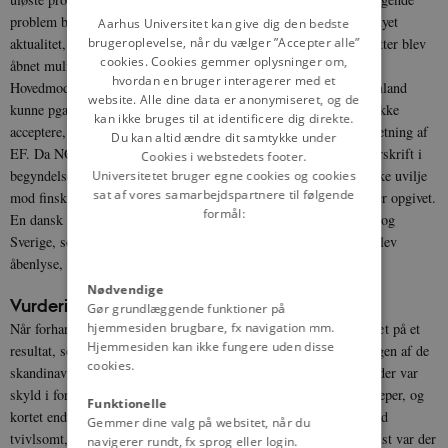
DANISH
problem blev imidlertid samarbejdets forhold til EF, som fik fornyet
Aarhus Universitet kan give dig den bedste
aktualitet, da der efter de Gaulles afgang som fransk præsident atter blev
brugeroplevelse, når du vælger ”Accepter alle”
cookies. Cookies gemmer oplysninger om,
åbnet mulighed for britisk-dansk-norsk EF-medlemskab.
hvordan en bruger interagerer med et
Hovedmodsætningerne stod her mellem Danmark og Finland. Finland
website. Alle dine data er anonymiseret, og de
kunne pga. sin udenrigspolitiske afhængighed af Sovjetunionen ikke
kan ikke bruges til at identificere dig direkte.
acceptere, at NORDEK-samarbejdet orienterede sig for meget i retning af
Du kan altid ændre dit samtykke under
EF. Da NORDEK-traktaten var færdigforhandlet og klar til underskrift i
Cookies i webstedets footer.
begyndelsen af 1970 trak Finland – under indtryk af den sovjetiske uvilje
Universitetet bruger egne cookies og cookies
sat af vores samarbejdspartnere til følgende
mod finsk medlemskab – sig ud. NORDEK-planerne blev herefter opgivet.
formål:
En dansk tanke om et SKANDEK bestående af Danmark, Norge og
Sverige, som man havde overvejet da problemerne med Finland blev
åbenlyse, blev afvist af Norge og Sverige.
Nødvendige
Vurdering: et urealistisk projekt?
Gør grundlæggende funktioner på
Når forhandlingerne kørte så længe, som de gjorde, og kom så tæt på et
hjemmesiden brugbare, fx navigation mm.
Hjemmesiden kan ikke fungere uden disse
resultat, som det så ud til i 1969, skyldtes det blandt andet, at ingen af de
cookies.
skandinaviske lande var interesserede i at fremstå som det land, der var
skyld i forhandlingssammenbruddet. Men spillede så at sige sorteper, og
Funktionelle
kortet endte hos Finland. Selv uden det finske nej er det imidlertid
Gemmer dine valg på websitet, når du
tvivlsomt, om planerne kunne være blevet gennemført. Ganske vist var der
navigerer rundt, fx sprog eller login.