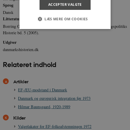
ACCEPTER VALGTE
Sprog
Dansk
Litteratur
LÆS MERE OM COOKIES
Borring Olesen, Thorsten: I blokopdelingens tegn, Dansk Udenrigspolitiks
Historie bd. 5 (2005).
Nødvendige
Statistiske
Marketing
Udgiver
Funktionelle
Uklassificerede
danmarkshistorien.dk
Nødvendige cookies hjælper med at gøre
Relateret indhold
hjemmesiden brugbar ved at aktivere nogle
grundlæggende funktioner som navigation mm.
Hjemmesiden kan ikke fungerer uden disse
cookies.
Artikler
Navn
Udbyder / Domæne
Udløb
EF-/EU-modstand i Danmark
be_typo_user
Session
TYPO3 Association
Danmark og europæisk integration før 1973
.danmarkshistorien.dk
Hilmar Baunsgaard, 1920-1989
Kilder
Valgplakater for EF-folkeafstemningen 1972