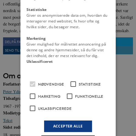
i offentligheden og særligt på venstrefløjen stor interesse for et stærkere
Statistiske
nordisk samarbejde. Men selv i Danmark, som gennem hele forløbet var
Giver os anonymiserede data om, hvordan du
mest positiv over for planerne, var der betænkelighed ved planerne. Særligt
interagerer med websitet, fx hvor ofte og
de borgerlige partier og landbruget og erhvervslivet var skeptiske, idet de
hvilke sider, du besøger mest.
frygtede, at NORDEK kunne stille sig i vejen for dansk EF-medlemskab.
Marketing
DEL PÅ FACEBOOK
DEL PÅ TWITTER
Giver mulighed for målrettet annoncering på
denne og andre hjemmesider, så du får vist
SEND TIL EN VEN
UDSKRIV
det indhold, der er mest relevant for dig.
Uklassificeret
Om artiklen
Forfatter(e)
NØDVENDIGE
STATISTISKE
Peter Yding Brunbech
MARKETING
FUNKTIONELLE
Tidsafgrænsning
1967 -1970
UKLASSIFICEREDE
Medietype
Tekst
ACCEPTER ALLE
Sidst redigeret
18. august 2011