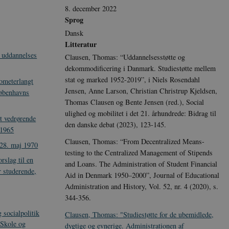
8. december 2022
Sprog
Dansk
Litteratur
e uddannelses
Clausen, Thomas: “Uddannelsesstøtte og
dekommodificering i Danmark. Studiestøtte mellem
stat og marked 1952-2019”, i Niels Rosendahl
ometerlangt
Jensen, Anne Larson, Christian Christrup Kjeldsen,
Københavns
Thomas Clausen og Bente Jensen (red.), Social
ulighed og mobilitet i det 21. århundrede: Bidrag til
t vedrørende
den danske debat (2023), 123-145.
 1965
Clausen, Thomas: “From Decentralized Means-
 28. maj 1970
testing to the Centralized Management of Stipends
slag til en
and Loans. The Administration of Student Financial
r studerende,
Aid in Denmark 1950–2000”, Journal of Educational
Administration and History, Vol. 52, nr. 4 (2020), s.
344-356.
 socialpolitik
Clausen, Thomas: "Studiestøtte for de ubemidlede,
Skole og
dygtige og evnerige. Administrationen af