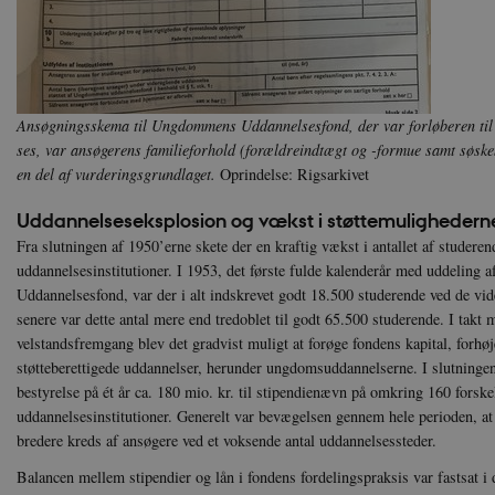
Hjemmesiden kan ikke funge
Navn
U
be_typo_user
TY
.d
Ansøgningsskema til Ungdommens Uddannelsesfond, der var forløberen til 
sp_t
Sp
ses, var ansøgerens familieforhold (forældreindtægt og -formue samt søske
.s
en del af vurderingsgrundlaget.
Oprindelse: Rigsarkivet
sp_landing
Sp
.s
Uddannelseseksplosion og vækst i støttemulighederne
JSESSIONID
Or
Fra slutningen af 1950’erne skete der en kraftig vækst i antallet af studere
.n
uddannelsesinstitutioner. I 1953, det første fulde kalenderår med uddeling
Uddannelsesfond, var der i alt indskrevet godt 18.500 studerende ved de vi
CookieScriptConsent
Co
da
senere var dette antal mere end tredoblet til godt 65.500 studerende. I takt
velstandsfremgang blev det gradvist muligt at forøge fondens kapital, forhøje
XSRF-TOKEN
da
støtteberettigede uddannelser, herunder ungdomsuddannelserne. I slutningen
bestyrelse på ét år ca. 180 mio. kr. til stipendienævn på omkring 160 forske
__cf_bm
Cl
uddannelsesinstitutioner. Generelt var bevægelsen gennem hele perioden, at d
.v
bredere kreds af ansøgere ved et voksende antal uddannelsessteder.
Balancen mellem stipendier og lån i fondens fordelingspraksis var fastsat i 