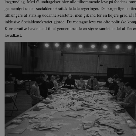
lovgrundlag. Med få undtagelser blev alle tilkommende love på fondens o
Navn
Navn
Ud
Navn
D
gennemført under socialdemokratisk ledede regeringer. De borgerlige partier
cf_clearance
_cfuvid
Navn
Udbyde
tilhængere af statslig uddannelsesstøtte, men gik ind for en højere grad af l
VISITOR_INFO1_LIVE
Go
VISITOR_PRIVACY_METAD
.y
inklusive Socialdemokratiet gjorde. De vedtagne love var ofte politiske ko
nmstat
Siteim
.danmar
Konservative havde held til at gennemtrumfe en større samlet andel af lån en
NID
Go
lovudkast.
.g
CloudFront-
.h5p.c
Key-Pair-Id
YSC
Go
_gid
Google
.y
.danmar
h5pcomsession
danmark
CloudFront-
.h5p.c
Signature
vuid
Vimeo.
.vimeo
CloudFront-
.h5p.c
Region
CloudFront-
.h5p.c
Policy
_ga_7J1SYH77RJ
.danmar