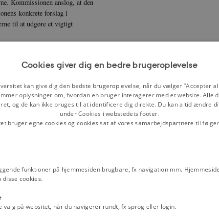
ierne. Kommissionen anslog, at den
onens konkrete forslag i
rne til at udgøre et vigtigt
Cookies giver dig en bedre brugeroplevelse
1952 samlet i en fond under navnet
begrænsede midler til uddeling af
versitet kan give dig den bedste brugeroplevelse, når du vælger ”Accepter all
avde anset som nødvendigt. Derfor
mmer oplysninger om, hvordan en bruger interagerer med et website. Alle d
erende der kunne anses for
et, og de kan ikke bruges til at identificere dig direkte. Du kan altid ændre d
andbrugsskoler først nogle år senere
under Cookies i webstedets footer.
tet bruger egne cookies og cookies sat af vores samarbejdspartnere til følge
edsmænd fra relevante ministerier
delte pengene i fonden til de enkelte
 uddannelse. Hvor store beløb i
 stipendienævn på de enkelte
ggende funktioner på hjemmesiden brugbare, fx navigation mm. Hjemmeside
 disse cookies.
edelse, ansatte og studerende på
hed, studieaktivitet og økonomisk
e
stipendier og lån, men kun vejledende
alg på websitet, når du navigerer rundt, fx sprog eller login.
et til det lokale stipendienævn af