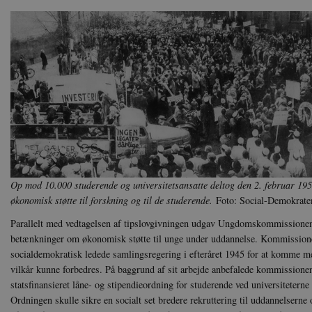
Op mod 10.000 studerende og universitetsansatte deltog den 2. februar 195
økonomisk støtte til forskning og til de studerende.
Foto: Social-Demokraten
Parallelt med vedtagelsen af tipslovgivningen udgav Ungdomskommissionen
betænkninger om økonomisk støtte til unge under uddannelse. Kommissione
socialdemokratisk ledede samlingsregering i efteråret 1945 for at komme 
vilkår kunne forbedres. På baggrund af sit arbejde anbefalede kommissionen,
statsfinansieret låne- og stipendieordning for studerende ved universiteterne
Ordningen skulle sikre en socialt set bredere rekruttering til uddannelserne 