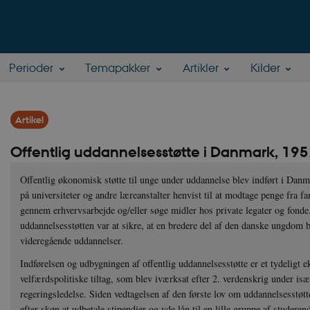
Perioder
Temapakker
Artikler
Kilder
Artikel
Offentlig uddannelsesstøtte i Danmark, 195
Offentlig økonomisk støtte til unge under uddannelse blev indført i Danm
på universiteter og andre læreanstalter henvist til at modtage penge fra f
gennem erhvervsarbejde og/eller søge midler hos private legater og fond
uddannelsesstøtten var at sikre, at en bredere del af den danske ungdom 
videregående uddannelser.
Indførelsen og udbygningen af offentlig uddannelsesstøtte er et tydeligt 
velfærdspolitiske tiltag, som blev iværksat efter 2. verdenskrig under is
regeringsledelse. Siden vedtagelsen af den første lov om uddannelsesstøtt
efter skøn at udbetale stipendier og yde lån til en lille gruppe af studerend