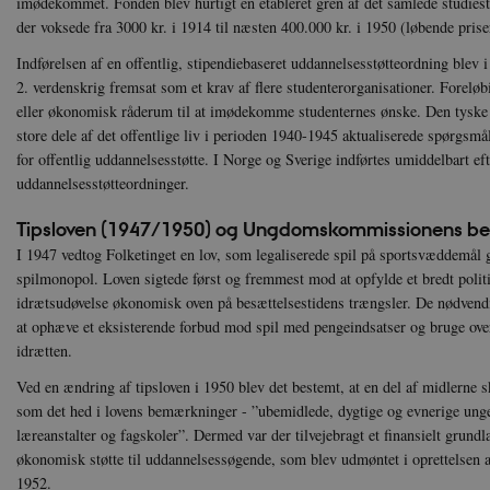
imødekommet. Fonden blev hurtigt en etableret gren af det samlede studie
der voksede fra 3000 kr. i 1914 til næsten 400.000 kr. i 1950 (løbende prise
Indførelsen af en offentlig, stipendiebaseret uddannelsesstøtteordning blev 
2. verdenskrig fremsat som et krav af flere studenterorganisationer. Foreløbi
eller økonomisk råderum til at imødekomme studenternes ønske. Den tyske 
store dele af det offentlige liv i perioden 1940-1945 aktualiserede spørgsm
for offentlig uddannelsesstøtte. I Norge og Sverige indførtes umiddelbart ef
uddannelsesstøtteordninger.
Tipsloven (1947/1950) og Ungdomskommissionens be
I 1947 vedtog Folketinget en lov, som legaliserede spil på sportsvæddemål g
spilmonopol. Loven sigtede først og fremmest mod at opfylde et bredt pol
idrætsudøvelse økonomisk oven på besættelsestidens trængsler. De nødvendi
at ophæve et eksisterende forbud mod spil med pengeindsatser og bruge over
idrætten.
Ved en ændring af tipsloven i 1950 blev det bestemt, at en del af midlerne sk
som det hed i lovens bemærkninger - ”ubemidlede, dygtige og evnerige unge
læreanstalter og fagskoler”. Dermed var der tilvejebragt et finansielt grundla
økonomisk støtte til uddannelsessøgende, som blev udmøntet i oprettelse
1952.