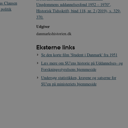
s Clausen
Ungdommens uddannelsesfond 1952 – 1970",
politik
Historisk Tidsskrift, bind 118, nr. 2 (2019), s. 329-
370.
Udgiver
danmarkshistorien.dk
Eksterne links
Se den korte film 'Student i Danmark' fra 1951
Læs mere om SU'ens historie på Uddannelses- og
Forskningsstyrelsens hjemmeside
Undersøg statistikken, kravene og satserne for
SU'en på ministeriets hjemmeside