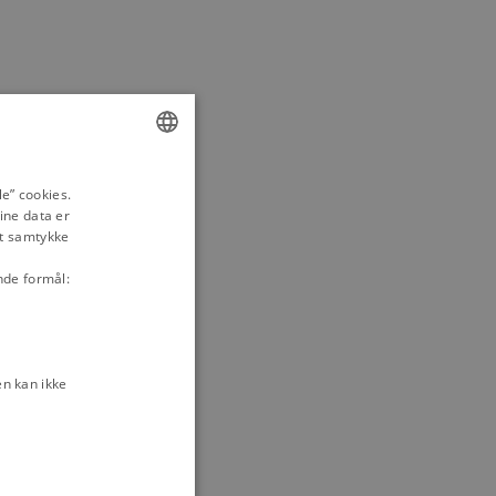
ENGLISH
e” cookies.
ine data er
DANISH
it samtykke
nde formål:
n kan ikke