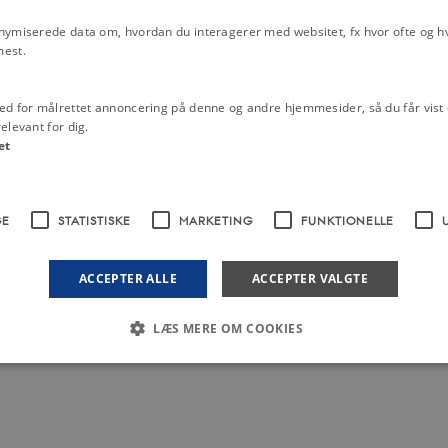
lsesfondens lånemidler på grund af
nymiserede data om, hvordan du interagerer med websitet, fx hvor ofte og hvi
mest.
ed for målrettet annoncering på denne og andre hjemmesider, så du får vist 
elevant for dig.
et
GE
STATISTISKE
MARKETING
FUNKTIONELLE
ACCEPTER ALLE
ACCEPTER VALGTE
LÆS MERE OM COOKIES
Nødvendige
Statistiske
Marketing
Funktionelle
Uklassificerede
 med at gøre hjemmesiden brugbar ved at aktivere nogle grundlæggende funktioner 