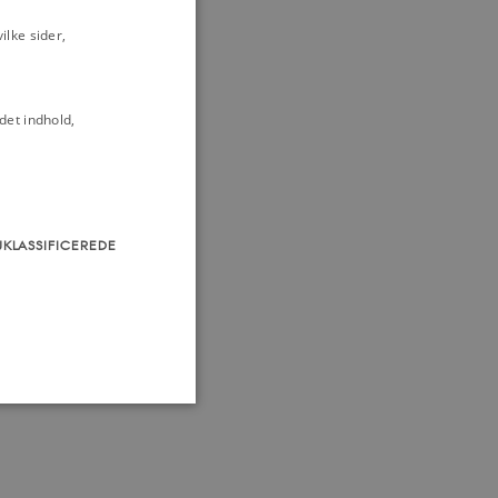
lke sider,
det indhold,
UKLASSIFICEREDE
som navigation mm.