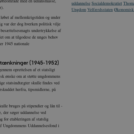
støtteområde med en udlånsmasse,
uddannelse
Socialdemokratiet
Thoma
r).
Ungdom
Velfærdsstaten
Økonomisk 
i løbet af mellemkrigstiden og under
g var der dog hverken politisk vilje
besættelsesmagts undertrykkelse af
ålet om at tilgodese de unges behov
ter 1945 nationale
tænkninger (1945-1952)
ennem oprettelsen af et statsligt
itisk ønske om at støtte ungdommens
ge statsindtægter skulle findes ved
skuddet herfra, tipsmidlerne, på
ulle bruges på stipendier og lån til -
, der søger uddannelse ved
g for etableringen af statslig
n af Ungdommens Uddannelsesfond i