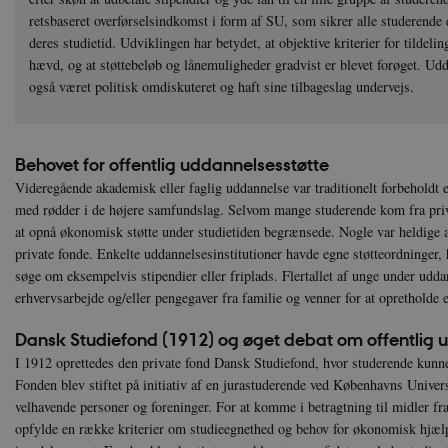
retsbaseret overførselsindkomst i form af SU, som sikrer alle studerende
deres studietid. Udviklingen har betydet, at objektive kriterier for tildel
hævd, og at støttebeløb og lånemuligheder gradvist er blevet forøget. Udd
også været politisk omdiskuteret og haft sine tilbageslag undervejs.
Behovet for offentlig uddannelsesstøtte
Videregående akademisk eller faglig uddannelse var traditionelt forbeholdt 
med rødder i de højere samfundslag. Selvom mange studerende kom fra priv
at opnå økonomisk støtte under studietiden begrænsede. Nogle var heldige a
private fonde. Enkelte uddannelsesinstitutioner havde egne støtteordninger
søge om eksempelvis stipendier eller friplads. Flertallet af unge under udda
erhvervsarbejde og/eller pengegaver fra familie og venner for at opretholde 
Dansk Studiefond (1912) og øget debat om offentlig 
I 1912 oprettedes den private fond Dansk Studiefond, hvor studerende kunne
Fonden blev stiftet på initiativ af en jurastuderende ved Københavns Univer
velhavende personer og foreninger. For at komme i betragtning til midler fr
opfylde en række kriterier om studieegnethed og behov for økonomisk hjælp,