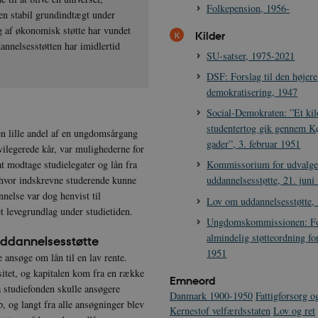
Folkepension, 1956-
 en stabil grundindtægt under
ing af økonomisk støtte har vundet
Kilder
annelsesstøtten har imidlertid
SU-satser, 1975-2021
DSF: Forslag til den højer
demokratisering, 1947
Social-Demokraten: ”Et kil
studentertog gik gennem 
en lille andel af en ungdomsårgang
gader”, 3. februar 1951
ilegerede kår, var mulighederne for
t modtage studielegater og lån fra
Kommissorium for udvalge
, hvor indskrevne studerende kunne
uddannelsesstøtte, 21. juni
nnelse var dog henvist til
Lov om uddannelsesstøtte,
et levegrundlag under studietiden.
Ungdomskommissionen: For
almindelig støtteordning fo
uddannelsesstøtte
1951
 ansøge om lån til en lav rente.
sitet, og kapitalen kom fra en række
Emneord
a studiefonden skulle ansøgere
Danmark 1900-1950
Fattigforsorg og
 og langt fra alle ansøgninger blev
Kernestof velfærdsstaten
Lov og ret