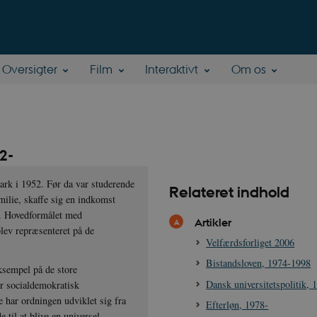
Oversigter
Film
Interaktivt
Om os
2-
ark i 1952. Før da var studerende
Relateret indhold
amilie, skaffe sig en indkomst
e. Hovedformålet med
Artikler
blev repræsenteret på de
Velfærdsforliget 2006
Bistandsloven, 1974-1998
eksempel på de store
Dansk universitetspolitik,
ær socialdemokratisk
e har ordningen udviklet sig fra
Efterløn, 1978-
e til at blive en universel,