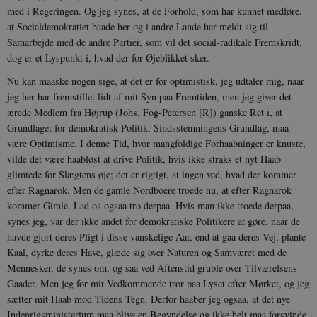
cookies.
med i Regeringen. Og jeg synes, at de Forhold, som har kunnet medføre,
Navn
Udbyder / Domæne
Udløb
at Socialdemokratiet baade her og i andre Lande har meldt sig til
Samarbejde med de andre Partier, som vil det social-radikale Fremskridt,
be_typo_user
Session
TYPO3 Association
.danmarkshistorien.dk
dog er et Lyspunkt i, hvad der for Øjeblikket sker.
Nu kan maaske nogen sige, at det er for optimistisk, jeg udtaler mig, naar
jeg her har fremstillet lidt af mit Syn paa Fremtiden, men jeg giver det
ærede Medlem fra Højrup (Johs. Fog-Petersen [R]) ganske Ret i, at
Grundlaget for demokratisk Politik, Sindsstemningens Grundlag, maa
være Op­timisme. I denne Tid, hvor mangfoldige Forhaabninger er knuste,
sp_t
1 år
Spotify Inc.
vilde det være haabløst at drive Politik, hvis ikke straks et nyt Haab
.spotify.com
glimtede for Slægtens øje; det er rigtigt, at ingen ved, hvad der kommer
efter Ragnarok. Men de gamle Nordboere troede nu, at efter Ragnarok
kom­mer Gimle. Lad os ogsaa tro derpaa. Hvis man ikke troede derpaa,
synes jeg, var der ikke andet for demokratiske Politikere at gøre, naar de
havde gjort deres Pligt i disse vanskelige Aar, end at gaa deres Vej, plante
sp_landing
1 dag
Spotify Inc.
Kaal, dyrke deres Have, glæde sig over Naturen og Samværet med de
.spotify.com
Menne­sker, de synes om, og saa ved Aftenstid gruble over Tilværelsens
Gaader. Men jeg for mit Vedkommende tror paa Lyset efter Mørket, og jeg
sætter mit Haab mod Tidens Tegn. Derfor haaber jeg ogsaa, at det nye
Indenrigsministerium maa blive en Begyndelse og ikke helt maa forsvinde.