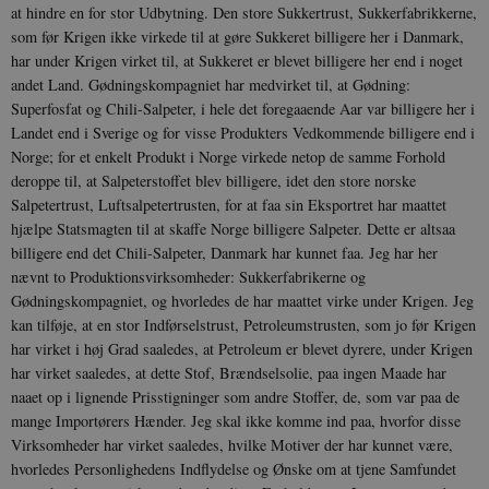
at hindre en for stor Udbytning. Den store Sukkertrust, Sukkerfabrikkerne,
som før Krigen ikke virkede til at gøre Sukkeret billigere her i Danmark,
har under Krigen virket til, at Sukkeret er blevet billigere her end i noget
andet Land. Gødningskompagniet har medvirket til, at Gødning:
Superfosfat og Chili-Salpeter, i hele det foregaaende Aar var billigere her i
Landet end i Sverige og for visse Produkters Vedkommende billigere end i
Norge; for et enkelt Produkt i Norge virkede netop de samme Forhold
deroppe til, at Salpeterstoffet blev billigere, idet den store norske
Salpetertrust, Luftsalpetertrusten, for at faa sin Eksportret har maattet
hjælpe Statsmagten til at skaffe Norge billigere Salpeter. Dette er altsaa
billigere end det Chili-Salpeter, Danmark har kunnet faa. Jeg har her
nævnt to Produktionsvirksomheder: Sukkerfabrikerne og
Gødningskompagniet, og hvorledes de har maattet virke under Krigen. Jeg
kan tilføje, at en stor Indførselstrust, Petroleumstrusten, som jo før Krigen
har virket i høj Grad saaledes, at Petroleum er blevet dyrere, under Krigen
har virket saaledes, at dette Stof, Brændselsolie, paa ingen Maade har
naaet op i lignende Prisstigninger som andre Stoffer, de, som var paa de
mange Importørers ­Hænder. Jeg skal ikke komme ind paa, hvorfor disse
Virksomheder har virket saaledes, hvilke Motiver der har kunnet være,
hvorledes Personlighedens Indflydelse og Ønske om at tjene Samfundet