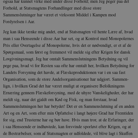
ogsaa har kunnet virke med under disse Forhold; men Jeg peger paa det
Forhold, at Stats­magtens Forhandlinger med disse store
Sammenslutninger har været et virksomt Middel i Kampen mod
Fordyrelsen i Aar.
Jeg kan ikke tænke mig andet, end at Statsmagten vil hente Lære af, hvad
man i saa Henseende i disse Aar har set, og at Kontrol med Monopolernes
Pris eller Over­tagelse af Monopolerne, hvis det er nød­vendigt, er et af de
Spørgsmaal, som først og fremmest vil melde sig efter Krigen for dansk
Lovgivningsmagt. Jeg har omtalt Sammenslutningens Betydning og vil
pege paa, hvad vi for Resten saa ofte har omtalt her, hvilken Betydning for
Landets For­syning det havde, at Flæskeproduktionen var i en saa fast
Organisation, som de store Andelsorganisationer har udgjort. Sammen­
lign, i hvilken Grad det har været muligt at organisere Befolkningens
Ernæring gennem Flæskeforsyning, med de uhyre Vanskeligheder­, der har
meldt sig, naar det gjaldt om Kød og Fisk, og man forstaar, hvad
Sammenslutningen her har betydet! Det er en Sammensl­utning af en anden
Art og en Art, som efter min Opfattelse i langt højere Grad har Fremtiden
for sig, end Trusterne har og bør have. Hvis man tror, at de Er­faringer, der
i saa Henseende er indhøstede, kan forsvinde sporløst efter Krigen, og at
de Bestræbelser, som af Statsmagten er udfol­dede, vil blive lagt i Skuffen