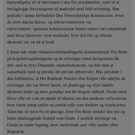
bemyndigelse til at intervenere i den frie prisdannelse, samt til at
beslaglægge forsyningerne til markedet mod fuld erstatning. Han
nedsatte i denne forbindelse Den Overordentlige Kommission, hvori
de store danske klasse- og erhvervsinteresser var
repræsenteret. Igennem kommissionen kunne staten i tæt samarbejde
med disse interesser styre markedet, hvor den frie og liberale
økonomi var sat ud af kraft.
I denne tale under finanslovsforhandlingerne kommenterede Ove Rode
på krigstidsreguleringerne og de erfaringer staten herigennem fik,
dels med at styre Danmarks markedsøkonomi, og dels med at
samarbejde med og påvirke det private erhvervsliv. Han antydede i
den forbindelse, at Det Radikale Venstre efter krigen ville udnytte de
erfaringer, der var blevet høstet, til planlægge og styre landets
økonomi bedre og mere grundigt end før krigens udbrud. Gimle-talen
bliver ofte set som en optakt til ideerne om den moderne velfærdsstat,
hvor staten netop spiller en central rolle som fordeler og iværksætter.
Talen har sit navn fra en passage, hvor Ove Rode omtaler den nye og
bedre planlæggende fremtid som Gimle. I nordisk mytologi var
Gimle en smuk bygning, hvor overlevende aser ville samles efter
Ragnarok.