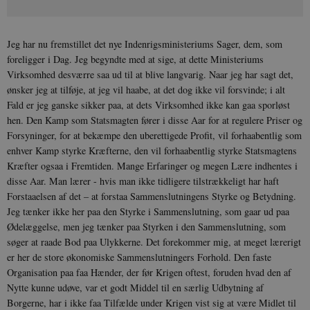
Jeg har nu fremstillet det nye Indenrigsministeriums Sager, dem, som
foreligger i Dag. Jeg begyndte med at sige, at dette Ministeriums
Virksomhed desværre saa ud til at blive langvarig. Naar jeg har sagt det,
ønsker jeg at tilføje, at jeg vil haabe, at det dog ikke vil forsvinde; i alt
Fald er jeg ganske sikker paa, at dets Virksomhed ikke kan gaa sporløst
hen. Den Kamp som Statsmagten fører i disse Aar for at regulere Priser og
Forsyninger, for at bekæmpe den uberettigede Profit, vil forhaabentlig som
enhver Kamp styrke Kræfterne, den vil forhaabentlig styrke Statsmagtens
Kræfter ogsaa i Fremtiden. Mange Erfaringer og megen Lære indhentes i
disse Aar. Man lærer - hvis man ikke tidligere tilstrækkeligt har haft
Forstaaelsen af det – at for­staa Sammenslutningens Styrke og Betydning.
Jeg tænker ikke her paa den Styrke i Sammenslutning, som gaar ud paa
Ødelæggelse, men jeg tænker paa Styrken i den Sammenslutning, som
søger at raade Bod paa Ulykkerne. Det forekommer mig, at meget lærerigt
er her de store økonomiske Sammenslutningers Forhold. Den faste
Organisation paa faa Hænder, der før Krigen oftest, foruden hvad den af
Nytte kunne udøve, var et godt Middel til en særlig Udbytning af
Borgerne, har i ikke faa Tilfælde under Krigen vist sig at være Midlet til