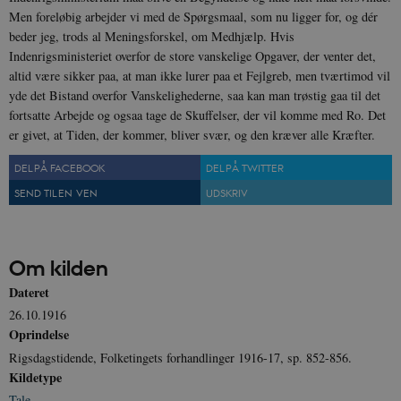
Men foreløbig arbejder vi med de Spørgsmaal, som nu ligger for, og dér
JSESSIONID
Session
Oracle Corporation
beder jeg, trods al Meningsforskel, om Medhjælp. Hvis
.nr-data.net
Indenrigsministeriet overfor de store vanskelige Opgaver, der venter det,
altid være sikker paa, at man ikke lurer paa et Fejlgreb, men tværtimod vil
yde det Bistand overfor Vanskelighederne, saa kan man trøstig gaa til det
fortsatte Arbejde og ogsaa tage de Skuffelser, der vil komme med Ro. Det
er givet, at Tiden, der kommer, bliver svær, og den kræver alle Kræfter.
CookieScriptConsent
1 år
CookieScript
danmarkshistorien.dk
DEL PÅ FACEBOOK
DEL PÅ TWITTER
SEND TIL EN VEN
UDSKRIV
Om kilden
Dateret
XSRF-TOKEN
danmarkshistoriendk.h5p.com
1 dag
26.10.1916
Oprindelse
Rigsdagstidende, Folketingets forhandlinger 1916-17, sp. 852-856.
Kildetype
Tale