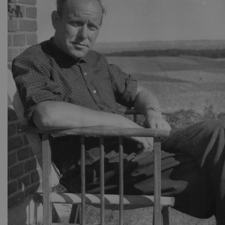
Hjemmesiden kan ikke funge
Navn
U
be_typo_user
TY
.d
sp_t
Sp
.s
sp_landing
Sp
.s
JSESSIONID
Or
.n
CookieScriptConsent
Co
da
XSRF-TOKEN
da
__cf_bm
Cl
.v