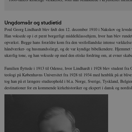
Ungdomsår og studietid
Poul Georg Lindhardt blev født den 12. december 1910 i Nakskov og levede
Han voksede op i et pænt borgerligt middelklassehjem, hvor han blev runde
opvækst. Begge hans forældre kom fra den vestlollandske intense vækkelse.
håndværker- og husmandsslægt, og de var kyndige bibelkendere. Hjemmet va
ukærlig tone, og han voksede op med den etiske fordring om, at evner skabe
Familien flyttede i 1913 til Odense, hvor Lindhardt i 1928 blev student fra
teologi på Københavns Universitet fra 1928 til 1934 med henblik på at bli
tog han på et længere studieophold i bl.a. Norge, Sverige, Tyskland, Belgie
destinationer for en kommende kirkehistoriker og ekspert i dansk og nordisk