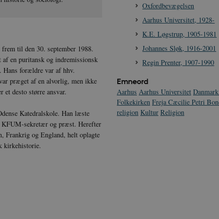
Oxfordbevægelsen
Aarhus Universitet, 1928-
K.E. Løgstrup, 1905-1981
Johannes Sløk, 1916-2001
 frem til den 30. september 1988.
t af en puritansk og indremissionsk
Regin Prenter, 1907-1990
 Hans forældre var af hhv.
r præget af en alvorlig, men ikke
Emneord
r et desto større ansvar.
Aarhus
Aarhus Universitet
Danmark
Folkekirken
Freja Cæcilie Petri Bo
religion
Kultur
Religion
 Odense Katedralskole. Han læste
ve KFUM-sekretær og præst. Herefter
n, Frankrig og England, helt oplagte
 kirkehistorie.