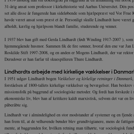
31-årig ansat som professor i kirkehistorie ved Aarhus Universitet. Dén post
set alle disse år fungerede han sideløbende som hjælpepræst ved Vor Frue K
havde været ansat som præst et år. Personligt skulle Lindhardt have været
afholdt, kærlig og hjælpsom blandt familie, studerende og venner.
I 1937 blev han gift med Gerda Lindhardt (født Winding 1917-2007 ), som 
hjemmegående husmor. Sammen fik de fire sønner, hvoraf den ene var Jan Li
Roskilde Stift 1997-2008, og en anden er Mogens Lindhardt, der var rektor
Derudover er han farfar til skuespilleren Thure Lindhardt.
Lindhardts arbejde med kirkelige vækkelser i Danmar
I 1951 udgav Lindhardt bogen
Vækkelser og kirkelige retninger i Danmark
,
forståelsen af 1800-tallets kirkelige vækkelser og bevægelser. Han beskrev
missionsfolk på baggrund af sociologiske metoder. Og fordi han forskede 
økonomiske liv, blev han af kritikere kaldt marxistisk, selvom det var en l
påberåbte sig.
Lindhardt var i almindelighed en stor modstander af systemer og en fjende a
han frem til, at de velhavende bønder blev grundtvigianere, mens de fattig
mente, at baggrunden for, hvilken retning man tilhørte, var sociologisk fu