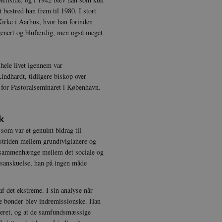
 bestred han frem til 1980. I stort
irke i Aarhus, hvor han forinden
 genert og blufærdig, men også meget
hele livet igennem var
ndhardt, tidligere biskop over
 for Pastoralseminaret i København.
k
 som var et genuint bidrag til
 striden mellem grundtvigianere og
i sammenhænge mellem det sociale og
ivsanskuelse, han på ingen måde
f det ekstreme. I sin analyse når
ere bønder blev indremissionske. Han
nderet, og at de samfundsmæssige