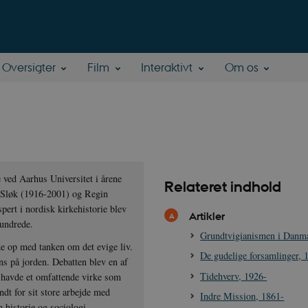
Oversigter
Film
Interaktivt
Om os
 ved Aarhus Universitet i årene
Relateret indhold
Sløk (1916-2001) og Regin
pert i nordisk kirkehistorie blev
Artikler
hundrede.
Grundtvigianismen i Danm
de op med tanken om det evige liv.
De gudelige forsamlinger,
ns på jorden. Debatten blev en af
Tidehverv, 1926-
t havde et omfattende virke som
dt for sit store arbejde med
Indre Mission, 1861-
m historie og sociologi.