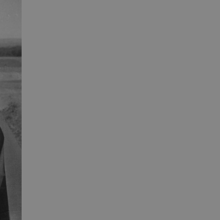
rer uden disse cookies.
dbyder / Domæne
Udløb
Beskrivelse
Session
Denne cookie sættes af vores CMS-udbyder, 
PO3 Association
identificere en backend-session, når en bac
anmarkshistorien.dk
TYPO3 eller Frontend.
1 år
Krævet for at sikre funktionaliteten af det i
otify Inc.
Dette resulterer ikke i funktionalitet på tvæ
potify.com
1 dag
Krævet for at sikre funktionaliteten af det i
otify Inc.
Dette resulterer ikke i funktionalitet på tvæ
potify.com
Session
Generel formål platform session cookie, bru
acle Corporation
JSP. Bruges normalt til at opretholde en a
r-data.net
serveren.
1 år
Denne cookie bruges af Cookie-Script.com-tj
okieScript
præferencer om samtykke til besøgende. De
nmarkshistorien.dk
Cookie-Script.com cookiebanner fungerer ko
nmarkshistoriendk.h5p.com
1 dag
Denne cookie er skrevet for at hjælpe med 
forhindre forfalskningsangreb på tværs af 
30
Denne cookie bruges til at skelne mellem m
oudflare Inc.
minutter
gavnligt for hjemmesiden for at lave gyldig
imeo.com
deres hjemmeside.