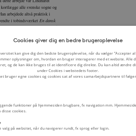
I dette arbejde var Lindhardt
t kortlægge alle svenske sogne og
an arbejdede altså praktisk i
nvendte i tobindsværket
En dansk
ig har en prominent plads inden for
Cookies giver dig en bedre brugeroplevelse
versitet kan give dig den bedste brugeroplevelse, når du vælger ”Accepter all
teologiske bevægelse Tidehverv. Det
mmer oplysninger om, hvordan en bruger interagerer med et website. Alle d
s i teologien. Kristendom handler om
et, og de kan ikke bruges til at identificere dig direkte. Du kan altid ændre d
e et opgør med sin egen
under Cookies i webstedets footer.
sionske bevægelse. En af dens
tet bruger egne cookies og cookies sat af vores samarbejdspartnere til følge
or folkekirken. Det skyldtes flere
 de missionske vækkelsesbevægelser
 det sekularisering.
n bød den nye præmis velkommen.
ggende funktioner på hjemmesiden brugbare, fx navigation mm. Hjemmeside
ns nye forudsætning. Krigen havde
 disse cookies.
Holocaust. Tiden kaldte på en solid
e
eksistentialistisk, og for Lindhardt
alg på websitet, når du navigerer rundt, fx sprog eller login.
te den profane verden efter sin