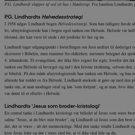
Navn
Navn
Ud
P.G. Lindhardt slapper af ved sit hus i Skødstrup.
Fra familien Lindhardts p
Navn
D
cf_clearance
_cfuvid
Navn
Udbyde
P.G. Lindhardts
Helvedesstrategi
VISITOR_INFO1_LIVE
Go
VISITOR_PRIVACY_METAD
.y
nmstat
Siteim
I 1958 udgav Lindhardt bogen
Helvedesstrategi
. Som han tidligere havde a
.danmar
liv, afmytologiserede han i bogen også tanken om Helvede. Helvede var helle
NID
Go
tilstand, der kan være til stede i det jordiske liv her og nu.
.g
CloudFront-
.h5p.c
Key-Pair-Id
Lindhardt tager udgangspunkt i fortællingen om Jesu nedfart til dødsriget og
YSC
Go
_gid
Google
eksisterer i Bibelen, men stammer fra oldkirken, nærmere betegnet det ap
.y
.danmar
4. århundrede. Et evangelium, der ikke blev regnet for ægte, hvorfor det ikk
tanken om Helvede så bevæget sig ind i den kristne tænkning, selvom den, 
h5pcomsession
danmark
er bibelsk. På den måde afmytologiserede han tanken om Helvede, og han m
allerede har reddet os fra Helvede. Lindhardt ønskede at gøre op med den pi
CloudFront-
.h5p.c
Signature
tanke om, at man modtager straf og løn ’som fortjent’, og at man, hvis ikk
var dømt til et efterliv i Helvede.
vuid
Vimeo.
.vimeo
Lindhardts ’Jesus som broder-kristologi’
CloudFront-
.h5p.c
Region
En central tanke i Lindhardts kristologi var billedet af Jesus som vores bro
salme ”Jesus, at du blev min broder”, og Lindhardt så Jesus som den bror o
CloudFront-
.h5p.c
Policy
det, der er vores – alt det menneskelige. Med den tanke vendte Lindhardt si
hvor Jesus lider og dør i vores sted for, at vi ikke skal lide og dø.
_ga_7J1SYH77RJ
.danmar