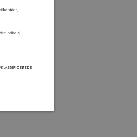
lke sider,
det indhold,
UKLASSIFICEREDE
som navigation mm.