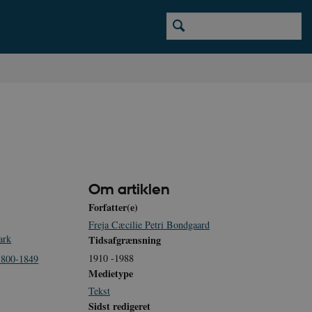
Om artiklen
Forfatter(e)
Freja Cæcilie Petri Bondgaard
ark
Tidsafgrænsning
1910 -1988
 1800-1849
Medietype
Tekst
Sidst redigeret