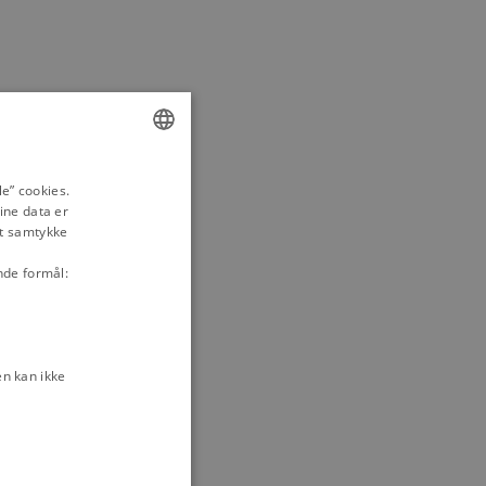
ENGLISH
e” cookies.
ine data er
DANISH
it samtykke
nde formål:
n kan ikke