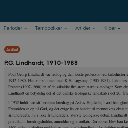
Perioder
Temapakker
Artikler
Kilder
Artikel
P.G. Lindhardt, 1910-1988
Poul Georg Lindhardt var teolog og den første professor ved kirkehistorie
1942-1980. Han var sammen med K.E. Løgstrup (1905-1981), Johannes 
Prenter (1907-1990) en af de såkaldte fire store Aarhus-teologer. Som eks
Lindhardt en betydelig del af det danske teologiske landskab i det 20. år
I 1952 holdt han sit berømte foredrag på Askov Højskole, hvori han gjor
Fremtiden er op til Gud, og det evige liv er bundet til menneskets eksiste
århundredets, hvis ikke århundredets, største teologiske debat. Lindhard
prædikant, foredragsholder, anmelder og kronikør. Derudover blev han ken
1800-tallets kirkelige vækkelser, som han behandlede i krydsfeltet melle