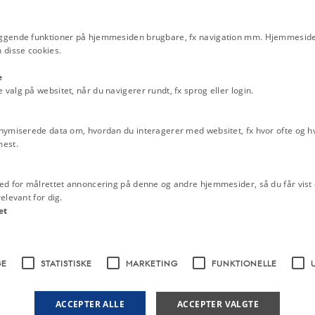
åde til Danmark for at bo der,
ster Pieter Goudsmid, borger i
ggende funktioner på hjemmesiden brugbare, fx navigation mm. Hjemmeside
danske konge, Cristiernus, havde
 disse cookies.
 sende folk ud af dette land, som
kænke penge, varer og jord (hvad
e
ftersom kongen kort forinden havde
alg på websitet, når du navigerer rundt, fx sprog eller login.
res kong Karl til hustru.
nymiserede data om, hvordan du interagerer med websitet, fx hvor ofte og hvi
mest.
ed for målrettet annoncering på denne og andre hjemmesider, så du får vist 
elevant for dig.
et
et Conventuum civitatis
540, scan 95)
GE
STATISTISKE
MARKETING
FUNKTIONELLE
e
ACCEPTER ALLE
ACCEPTER VALGTE