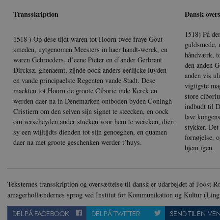
Transskription
Dansk overs
XSRF-TOKEN
da
1518) På den
__cf_bm
Cl
1518 ) Op dese tijdt waren tot Hoorn twee fraye Gout-
guldsmede, 
.v
smeden, uytgenomen Meesters in haer handt-werck, en
håndværk, to
waren Gebroeders, d’eene Pieter en d’ander Gerbrant
den anden Ge
Dircksz. ghenaemt, zijnde oock anders eerlijcke luyden
anden vis ul
en vande principaelste Regenten vande Stadt. Dese
Navn
Navn
Ud
Navn
vigtigste ma
D
maekten tot Hoorn de groote Ciborie inde Kerck en
cf_clearance
_cfuvid
store cibori
Navn
Udbyde
werden daer na in Denemarken ontboden byden Coningh
VISITOR_INFO1_LIVE
Go
indbudt til 
VISITOR_PRIVACY_METAD
.y
nmstat
Cristiern om den selven sijn signet te steecken, en oock
Siteim
lave kongens
.danmar
om verscheyden ander stucken voor hem te wercken, dien
stykker. Det
NID
Go
sy een wijltijdts dienden tot sijn genoeghen, en quamen
fornøjelse, 
.g
CloudFront-
.h5p.c
daer na met groote geschenken werder t’huys.
Key-Pair-Id
hjem igen.
YSC
Go
_gid
Google
.y
.danmar
Teksternes transskription og oversættelse til dansk er udarbejdet af Joost Ro
amagerhollændernes sprog ved Institut for Kommunikation og Kultur (Lingv
h5pcomsession
danmark
CloudFront-
.h5p.c
DEL PÅ FACEBOOK
DEL PÅ TWITTER
SEND TIL EN VE
Signature