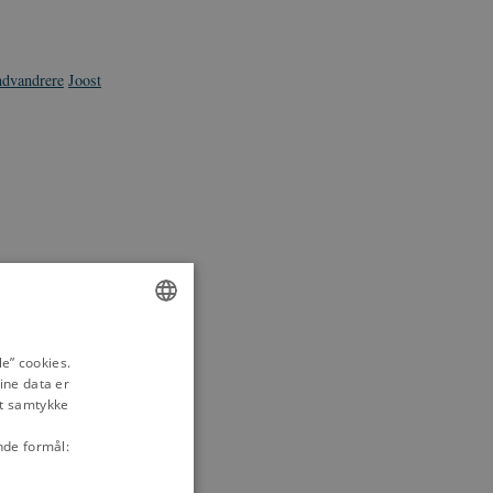
ndvandrere
Joost
ENGLISH
e” cookies.
ine data er
DANISH
it samtykke
nde formål: