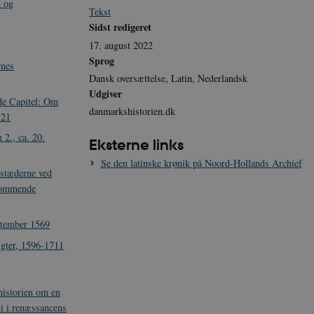
d og
Tekst
Sidst redigeret
17. august 2022
Sprog
rnes
Dansk oversættelse, Latin, Nederlandsk
Udgiver
de Capitel: Om
danmarkshistorien.dk
521
 2., ca. 20.
Eksterne links
Se den latinske krønik på Noord-Hollands Archief
bstæderne ved
kommende
ptember 1569
gter, 1596-1711
historien om en
i i renæssancens