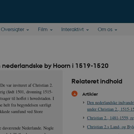
Oversigter
Film
Interaktivt
Om os
en nederlandske by Hoorn i 1519-1520
Relateret indhold
e var inviteret af Christian 2.
rig (født 1501, dronning 1515-
Artikler
sager til hoffet i hovedstaden. I
Den nederlandske indvandr
ne helt fra begyndelsen særligt
under Christian 2., 1515-1
lukkede samfund ved Store
Christian 2., 1481-1559, r
Christian 2.s Land- og By
de daværende Nederlande. Nogle