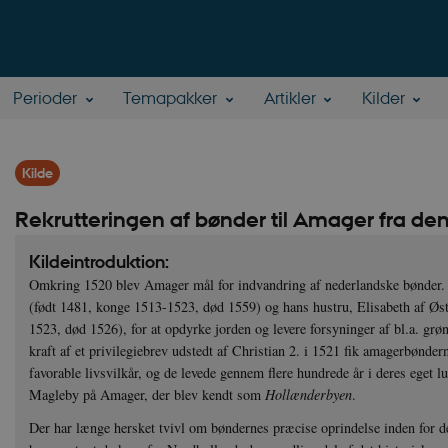
Perioder
Temapakker
Artikler
Kilder
Kilde
Rekrutteringen af bønder til Amager fra d
Kildeintroduktion:
Omkring 1520 blev Amager mål for indvandring af nederlandske bønder. D
(født 1481, konge 1513-1523, død 1559) og hans hustru, Elisabeth af Øst
1523, død 1526), for at opdyrke jorden og levere forsyninger af bl.a. grønt
kraft af et privilegiebrev udstedt af Christian 2. i 1521 fik amagerbønder
favorable livsvilkår, og de levede gennem flere hundrede år i deres eget 
Magleby på Amager, der blev kendt som
Hollænderbyen
.
Der har længe hersket tvivl om bøndernes præcise oprindelse inden for 