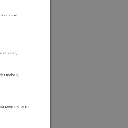
n kan ikke
lke sider,
det indhold,
UKLASSIFICEREDE