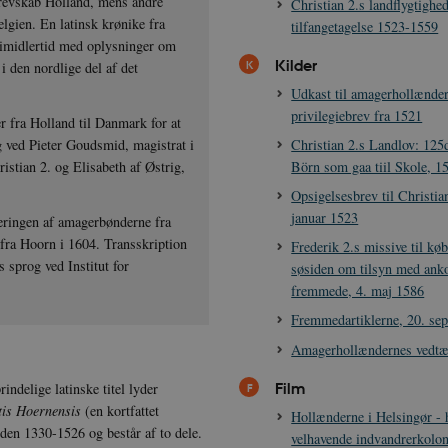
 grevskab Holland, mens andre
Christian 2.s landflygtighe
lgien. En latinsk krønike fra
tilfangetagelse 1523-1559
 imidlertid med oplysninger om
Kilder
 den nordlige del af det
Udkast til amagerhollænde
privilegiebrev fra 1521
er fra Holland til Danmark for at
Christian 2.s Landlov: 125
 ved Pieter Goudsmid, magistrat i
Börn som gaa tiil Skole, 1
stian 2. og Elisabeth af Østrig,
Opsigelsesbrev til Christian
januar 1523
tteringen af amagerbønderne fra
fra Hoorn i 1604. Transskription
Frederik 2.s missive til kø
 sprog ved Institut for
søsiden om tilsyn med an
fremmede, 4. maj 1586
Fremmedartiklerne, 20. se
Amagerhollændernes vedtæ
Film
ndelige latinske titel lyder
tis Hoernensis
(en kortfattet
Hollænderne i Helsingør - 
den 1330-1526 og består af to dele.
velhavende indvandrerkolon