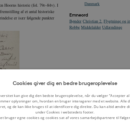
Danmark
byen Hoorns historie (fol. 79r–84v). I
remstilling af et antal historiske
Emneord
rindelse er især følgende punkter
Bønder
Christian 2.
Flygtninge og i
Robbe
Middelalder
Udlændinge
Cookies giver dig en bedre brugeroplevelse
versitet kan give dig den bedste brugeroplevelse, når du vælger ”Accepter all
et Conventuum civitatis
mmer oplysninger om, hvordan en bruger interagerer med et website. Alle d
540, scan 94)
et, og de kan ikke bruges til at identificere dig direkte. Du kan altid ændre d
under Cookies i webstedets footer.
tet bruger egne cookies og cookies sat af vores samarbejdspartnere til følge
 bønder og også nogle borgere fra