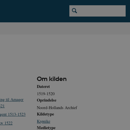
Om kilden
Dateret
1519-1520
ing til Amager
Oprindelse
521
Noord-Hollands Archief
Kildetype
egent 1513-1523
Krønike
lov 1522
Medietype