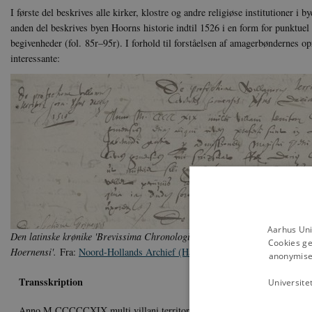
I første del beskrives alle kirker, klostre og andre religiøse institutioner i 
anden del beskrives byen Hoorns historie indtil 1526 i en form for punktuel f
begivenheder (fol. 85r–95r). I forhold til forståelsen af amagerbøndernes op
interessante:
Aarhus Uni
Den latinske krønike 'Brevissima Chronologia et Topographia Ecclesiarum 
Cookies ge
Hoernensi'.
Fra:
Noord-Hollands Archief (Haarlem, toegang 176, inv. nr. 1
anonymiser
Transskription
Dansk oversættelse
Universite
Anno M.CCCCCXIX multi villani territory
I 1519 rejste mange