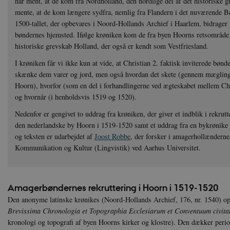
har ment, at de kom fra Nordholland, den nordlige del af det historiske
mente, at de kom længere sydfra, nemlig fra Flandern i det nuværende Be
1500-tallet, der opbevares i Noord-Hollands Archief i Haarlem, bidrager
bøndernes hjemsted. Ifølge krøniken kom de fra byen Hoorns retsområde i
historiske grevskab Holland, der også er kendt som Vestfriesland.
I krøniken får vi ikke kun at vide, at Christian 2. faktisk inviterede bønd
skænke dem varer og jord, men også hvordan det skete (gennem mægling
Hoorn), hvorfor (som en del i forhandlingerne ved ægteskabet mellem Chri
og hvornår (i henholdsvis 1519 og 1520).
Nedenfor er gengivet to uddrag fra krøniken, der giver et indblik i rekru
den nederlandske by Hoorn i 1519-1520 samt et uddrag fra en bykrønike 
og teksten er udarbejdet af
Joost Robbe
, der forsker i amagerhollændernes
Kommunikation og Kultur (Lingvistik) ved Aarhus Universitet.
Amagerbøndernes rekruttering i Hoorn i 1519-1520
Den anonyme latinske krønikes (Noord-Hollands Archief, 176, nr. 1540) opri
Brevissima Chronologia et Topographia Ecclesiarum et Conventuum civita
kronologi og topografi af byen Hoorns kirker og klostre). Den dækker perio